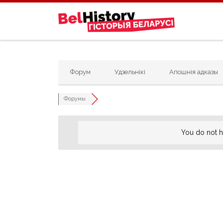
Skip to content
Форум
Удзельнікі
Апошнія адказы
Форумы
You do not h