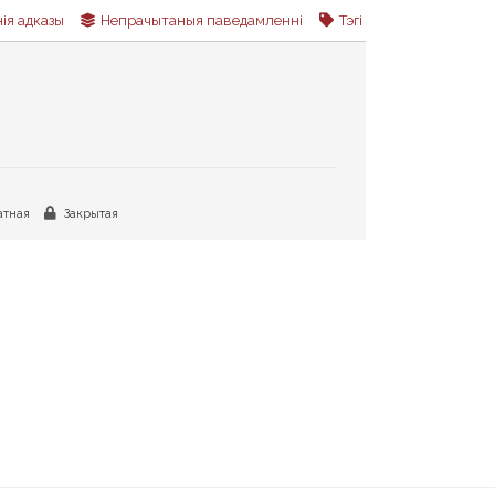
ія адказы
Непрачытаныя паведамленні
Тэгі
тная
Закрытая