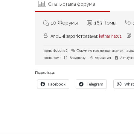
Статыстыка форума
10
Форумы
163
Тэмы
Апошні зарэгістраваны:
katharinat01
Іконкі форумаў:
Форум не мае непрачытаных паве
Іконкі тэм :
Без адказу
Адказаная
Актыўна
Падзяліцца:
Facebook
Telegram
What