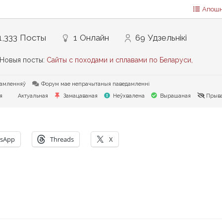
Апошн
1,333
Посты
1
Онлайн
69
Удзельнікі
Новыя посты:
Сайты с походами и сплавами по Беларуси,
дамленняў
Форум мае непрачытаныя паведамленні
я
Актуальная
Замацаваная
Неўхвалена
Вырашаная
Прыва
sApp
Threads
X