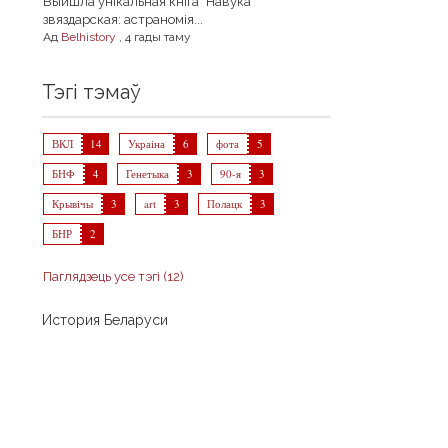
Выйшла унікальная кніга "Навука
звяздарская: астраномія...
Ад
Belhistory
,
4 гады таму
Тэгі тэмаў
ВКЛ
14
Украіна
6
фота
5
БНФ
4
Генетыка
3
90-я
3
Крывічы
3
art
3
Полацк
3
БНР
2
Паглядзець усе тэгі (12)
История Беларуси