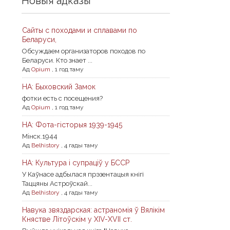
Новыя адказы
Сайты с походами и сплавами по
Беларуси,
Обсуждаем организаторов походов по
Беларуси. Кто знает ...
Ад
Opium
,
1 год таму
НА: Быховский Замок
фотки есть с посещения?
Ад
Opium
,
1 год таму
НА: Фота-гісторыя 1939-1945
Мiнск.1944
Ад
Belhistory
,
4 гады таму
НА: Культура і супраціў у БССР
У Каўнасе адбылася прэзентацыя кнігі
Таццяны Астроўскай...
Ад
Belhistory
,
4 гады таму
Навука звяздарская: астраномія ў Вялікім
Княстве Літоўскім у XIV-XVII ст.