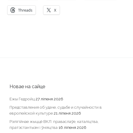
Threads
X
Новае на сайце
Ежы Гедройц
27 ліпеня 2026
Представления об удаче, судьбе и случайности в
европейской культуре
21 ліпеня 2026
Рэлігійнае жыццё ВКЛ: праваслаўе, каталіцтва,
пратэстантызм і ўніяцтва
16 ліпеня 2026