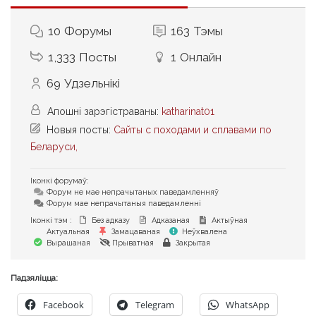
10
Форумы
163
Тэмы
1,333
Посты
1
Онлайн
69
Удзельнікі
Апошні зарэгістраваны:
katharinat01
Новыя посты:
Сайты с походами и сплавами по
Беларуси,
Іконкі форумаў:
Форум не мае непрачытаных паведамленняў
Форум мае непрачытаныя паведамленні
Іконкі тэм :
Без адказу
Адказаная
Актыўная
Актуальная
Замацаваная
Неўхвалена
Вырашаная
Прыватная
Закрытая
Падзяліцца:
Facebook
Telegram
WhatsApp