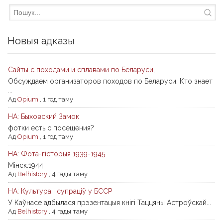
Новыя адказы
Сайты с походами и сплавами по Беларуси,
Обсуждаем организаторов походов по Беларуси. Кто знает
...
Ад
Opium
,
1 год таму
НА: Быховский Замок
фотки есть с посещения?
Ад
Opium
,
1 год таму
НА: Фота-гісторыя 1939-1945
Мiнск.1944
Ад
Belhistory
,
4 гады таму
НА: Культура і супраціў у БССР
У Каўнасе адбылася прэзентацыя кнігі Таццяны Астроўскай...
Ад
Belhistory
,
4 гады таму