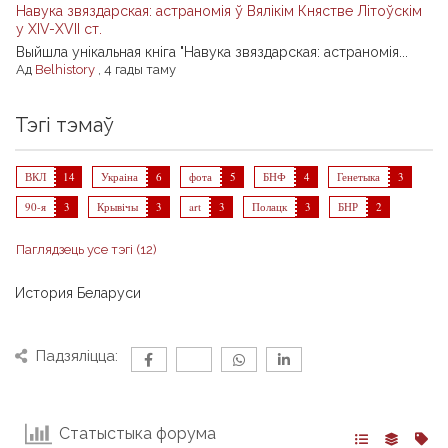
Навука звяздарская: астраномія ў Вялікім Княстве Літоўскім
у XIV-XVII ст.
Выйшла унікальная кніга "Навука звяздарская: астраномія...
Ад
Belhistory
,
4 гады таму
Тэгі тэмаў
ВКЛ
14
Украіна
6
фота
5
БНФ
4
Генетыка
3
90-я
3
Крывічы
3
art
3
Полацк
3
БНР
2
Паглядзець усе тэгі (12)
История Беларуси
Падзяліцца:
Статыстыка форума