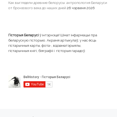
Как выглядели древние белорусы: антропология Беларуси
от бронзового века до наших дней
26 чэрвеня 2026
Гісторыя Беларусі
ў інтэрнэце! Шмат інфармацыі пра
беларускую гісторыю. Акрамя артыкулаў, у нас ёсць
гістарычныя карты, фота-, відэаматэрыялы,
гістарычныя кнігі, біяграфіі і гісторыя гарадоў.