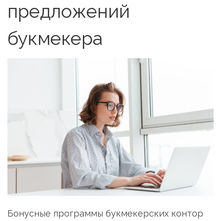
предложений
букмекера
Бонусные программы букмекерских контор