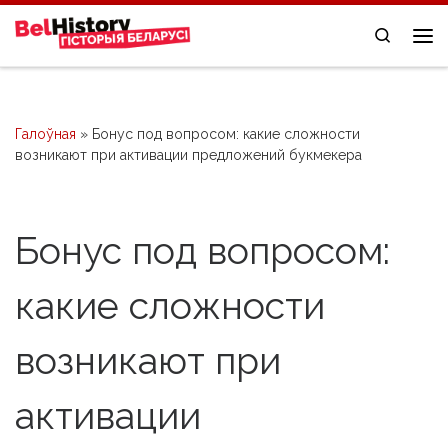
Skip to content
Search
Me
Галоўная
»
Бонус под вопросом: какие сложности
возникают при активации предложений букмекера
Бонус под вопросом:
какие сложности
возникают при
активации