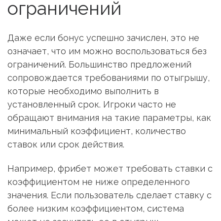
ограничений
Даже если бонус успешно зачислен, это не
означает, что им можно воспользоваться без
ограничений. Большинство предложений
сопровождается требованиями по отыгрышу,
которые необходимо выполнить в
установленный срок. Игроки часто не
обращают внимания на такие параметры, как
минимальный коэффициент, количество
ставок или срок действия.
Например, фрибет может требовать ставки с
коэффициентом не ниже определенного
значения. Если пользователь сделает ставку с
более низким коэффициентом, система