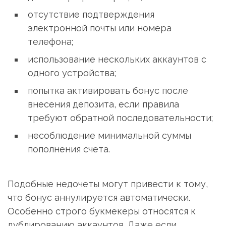
отсутствие подтверждения
электронной почты или номера
телефона;
использование нескольких аккаунтов с
одного устройства;
попытка активировать бонус после
внесения депозита, если правила
требуют обратной последовательности;
несоблюдение минимальной суммы
пополнения счета.
Подобные недочеты могут привести к тому,
что бонус аннулируется автоматически.
Особенно строго букмекеры относятся к
дублированию аккаунтов. Даже если