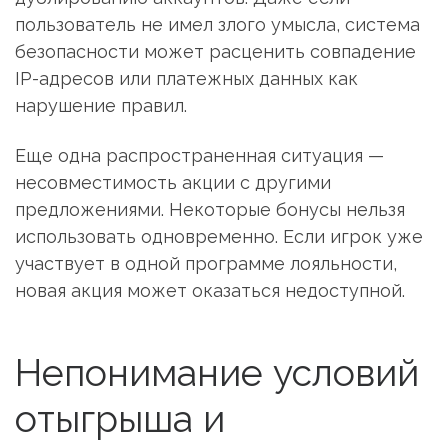
пользователь не имел злого умысла, система
безопасности может расценить совпадение
IP-адресов или платежных данных как
нарушение правил.
Еще одна распространенная ситуация —
несовместимость акции с другими
предложениями. Некоторые бонусы нельзя
использовать одновременно. Если игрок уже
участвует в одной программе лояльности,
новая акция может оказаться недоступной.
Непонимание условий
отыгрыша и