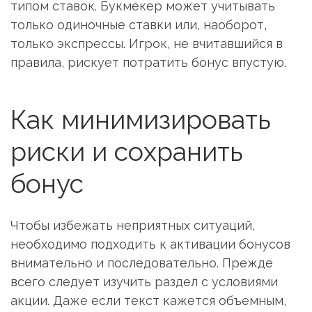
типом ставок. Букмекер может учитывать
только одиночные ставки или, наоборот,
только экспрессы. Игрок, не вчитавшийся в
правила, рискует потратить бонус впустую.
Как минимизировать
риски и сохранить
бонус
Чтобы избежать неприятных ситуаций,
необходимо подходить к активации бонусов
внимательно и последовательно. Прежде
всего следует изучить раздел с условиями
акции. Даже если текст кажется объемным,