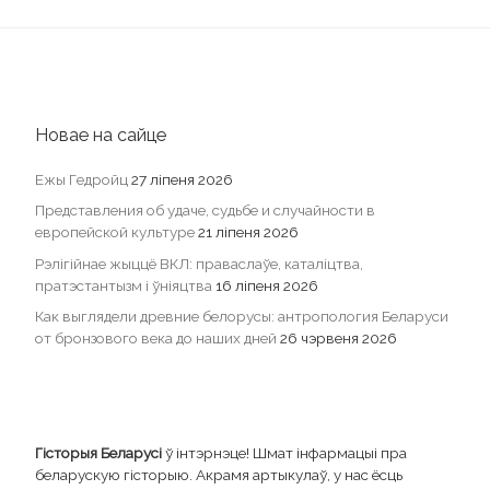
Новае на сайце
Ежы Гедройц
27 ліпеня 2026
Представления об удаче, судьбе и случайности в
европейской культуре
21 ліпеня 2026
Рэлігійнае жыццё ВКЛ: праваслаўе, каталіцтва,
пратэстантызм і ўніяцтва
16 ліпеня 2026
Как выглядели древние белорусы: антропология Беларуси
от бронзового века до наших дней
26 чэрвеня 2026
Гісторыя Беларусі
ў інтэрнэце! Шмат інфармацыі пра
беларускую гісторыю. Акрамя артыкулаў, у нас ёсць