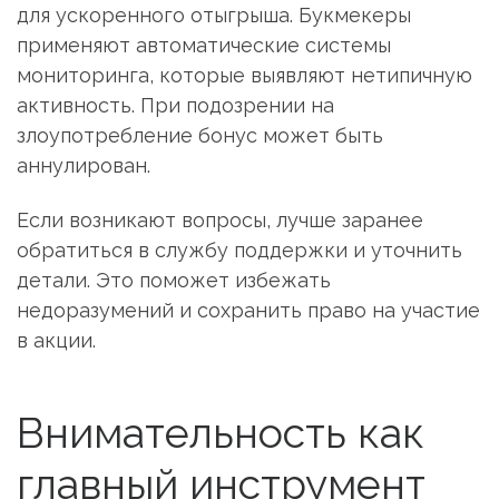
для ускоренного отыгрыша. Букмекеры
применяют автоматические системы
мониторинга, которые выявляют нетипичную
активность. При подозрении на
злоупотребление бонус может быть
аннулирован.
Если возникают вопросы, лучше заранее
обратиться в службу поддержки и уточнить
детали. Это поможет избежать
недоразумений и сохранить право на участие
в акции.
Внимательность как
главный инструмент