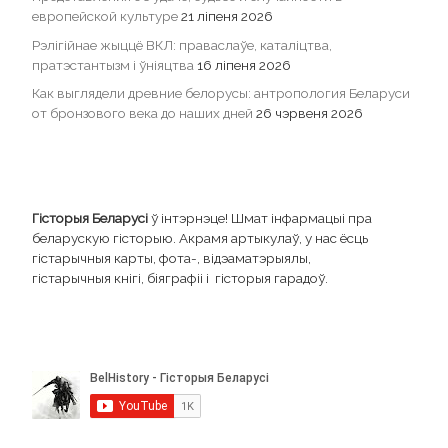
европейской культуре
21 ліпеня 2026
Рэлігійнае жыццё ВКЛ: праваслаўе, каталіцтва,
пратэстантызм і ўніяцтва
16 ліпеня 2026
Как выглядели древние белорусы: антропология Беларуси
от бронзового века до наших дней
26 чэрвеня 2026
Гісторыя Беларусі
ў інтэрнэце! Шмат інфармацыі пра
беларускую гісторыю. Акрамя артыкулаў, у нас ёсць
гістарычныя карты, фота-, відэаматэрыялы,
гістарычныя кнігі, біяграфіі і гісторыя гарадоў.