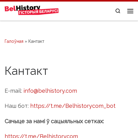
Skip to content
Search
Me
Галоўная
»
Кaнтакт
Кaнтакт
E-mail:
info@belhistory.com
Наш бот:
https://t.me/Belhistorycom_bot
Сачыце за намі ў сацыяльных сетках:
https://t.me/Belhistorycom