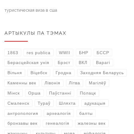
туристическая виза в сша
АРТЫКУЛЫ ПА ТЭМАХ
1863
res publica
WWII
БНР
БССР
Берасцейская унія
Брэст
ВКЛ
Варагі
Вільня
Віцебск
Гродна
Заходняя Беларусь
Каменны век
Лівонія
Літва
Магілёў
Мінск
Орша
Паўстанні
Полацк
Смаленск
Тураў
Шляхта
адукацыя
антропология
археалогія
балты
бронзавы век
генеалогія
жалезны век
жанчыны
культуры
мова
міфалогія