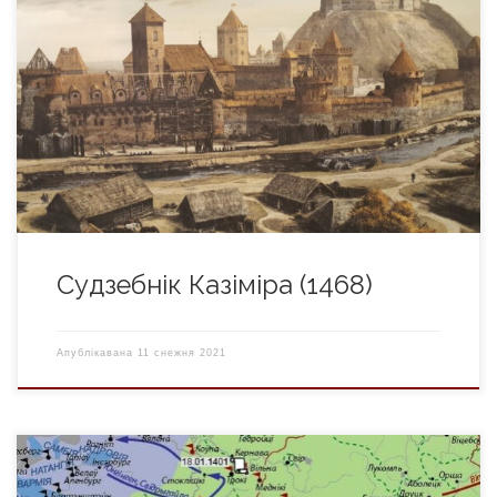
29 лютага 1468 г. – выданне Судзебніка (Статута) Казіміра
Ягайлавіча Да 1468 г. адносіцца першы, які дайшоў да
нашага нашага часу, помнік права ВКЛ, вядомы як
Судзебнік Казіміра. Негледзячы на невялікі аб’ем (7 з
невялікім старонак) ён з’яўляецца каштоўнейшай крыніцай
па гісторыі права Вялікага княства. Ён адлюстраваў нормы
літоўскага звычаёвага […]
Судзебнік Казіміра (1468)
Апублікавана
11 снежня 2021