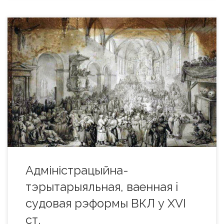
Адміністрацыйна-тэрытарыяльная рэформа Адной з
першых мер, якая была ажыццёўлена ўрадам ВКЛ у XVI ст.,
была змена адмiнiстрацыйна-тэрытарыяльнага падзелу,
што склаўся ў мiнулым i захаваў многiя рысы пары
феадальнай раздробленасцi. У новым дзяленнi на
ваяводствы ўдзельныя княствы знiклi. Вiцебская зямля ў
1503 г. ператворана у Вiцебскае ваяводства, у 1504 г. стала
[…]
Адміністрацыйна-
тэрытарыяльная, ваенная i
судовая рэформы ВКЛ у XVI
ст.