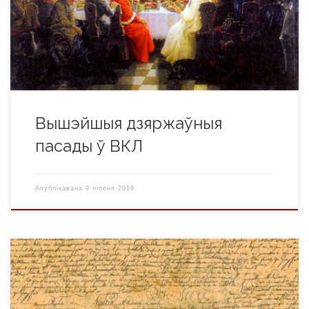
вышэйшай і канчатковай судовай інстанцыяй. У часы
Гедзіміна, Альгерда і Вітаўта ўлада вялікага князя лічылася
неабмежаванай. З часоў Гедзіміна ўсталяваўся парадак,
паводле якога велікакняжацкі трон […]
Вышэйшыя дзяржаўныя
пасады ў ВКЛ
Апублікавана
9 ліпеня 2019
Прававая сістэма ВКЛ сфарміравалася на падставе
мясцовага звычаёвага права, прававых актаў дзяржаўных і