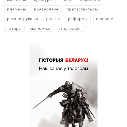
плямёны
праваслаўе
пратэстантызм
рэканструкцыя
рэлігія
рэформы
славяне
татары
эканоміка
этнаграфія