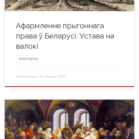
Афармленне прыгоннага
права ў Беларусі. Устава на
валокі
эканоміка
Апублікавана
19 сакавіка 2020
На чале дзяржавы стаяў вялікі князь, або, як яго ад XV ст.
называлі дзяржаўныя дакументы, гаспадар. Ён быў
носьбітам вярхоўнай улады. Яго гаспадарскі суд быў