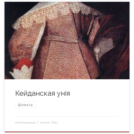
Кейданская унія — дамова паміж магнатамі Вялікага
княства Літоўскага і Каралём Швецыі Карлам X Густавам,
падпісанная па ініцыятыве Януша Радзівіла у 1655 годзе
падчас “Крывавага Патопа” 1654-1667. Падчас “Патопа”
ішла яшчэ і Паўночная вайна 1655-60 гг. паміж Рэччу
Паспалітай і Швецыяй. Незадоўга да падзення Вільні
групоўка магнатаў і шляхты ВКЛ […]
Кейданская унія
Шляхта
Апублікавана
7 ліпеня 2021