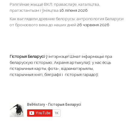
Рэлігійнае жыццё ВКЛ: праваслаўе, каталіцтва,
пратэстантызм і ўніяцтва
16 ліпеня 2026
Как выглядели древние белорусы: антропология Беларуси
от бронзового века до наших дней
26 чэрвеня 2026
Гісторыя Беларусі
ў інтэрнэце! Шмат інфармацыі пра
беларускую гісторыю. Акрамя артыкулаў, у нас ёсць
гістарычныя карты, фота-, відэаматэрыялы,
гістарычныя кнігі, біяграфіі і гісторыя гарадоў.