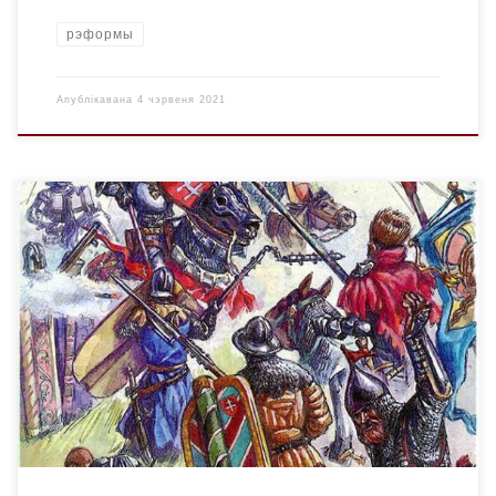
рэформы
Апублікавана
4 чэрвеня 2021
Фактычна амаль адразу пасля смерцi Вiтаўта пачалася
грамадзянская вайна. Яна была не проста дынастычнай
барацьбой за ўладу розных палiтычных груповак.
Нацыянальна-рэлiгiйныя супярэчнасцi не далi магчымасцi
лiтвiнскаму грамадству з’яднацца на агульнай iдэйна-
патрыятычнай i канфесiйнай аснове. Гэта моцна аслабляла
ваенна-палiтычную магутнасць ВКЛ i, урэшце, прывяло да
страты дзяржаўнага суверэнiтэту. Штуршком, якi прывёў
[…]