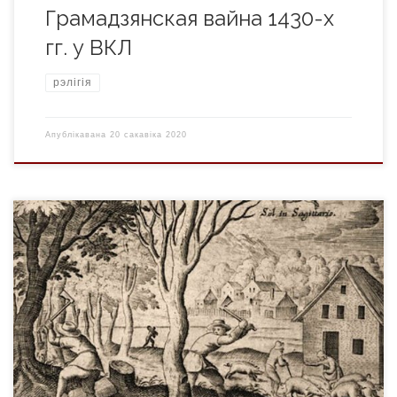
Грамадзянская вайна 1430-х
гг. у ВКЛ
рэлігія
Апублікавана
20 сакавіка 2020
Формы феадальнага землеўладання i феадальных адносiн у
ВКЛ Асноўнай вытворчай ячэйкай феадальнага
грамадства з`яўляецца гаспадарка непасрэднага вытворцы
матэрыяльных каштоўнасцей – селянiна. Таму пры
вывучэннi гiсторыi феадалiзму мы асноўную ўвагу павiнны
надаваць высвятленню пытанняў, што характарызуюць яго
становiшча. Яно ў любым грамадстве залежыць ад формы
ўласнасцi на сродкi вытворчасцi. Пры феадалiзме […]