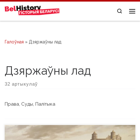
Skip to content
Search
Me
Галоўная
»
Дзяржаўны лад
Дзяржаўны лад
32 артыкулаў
Права, Суды, Палітыка