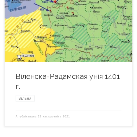
Унутраная палітыка. Бітва на Ворскле скончылася паразай,
якая парушыла далёкасяжныя планы Вітаўта і перакрыла
шлях да яго ўсходнееўрапейскай гегемоніі. З іншага боку,
смерць жонкі паставіла таксама і Ягайлу ў цяжкае
становішча, бо сваёй каронай ён быў абавязаны толькі
шлюбу з ёй. Зноў, толькі ўлагоджваючы польскую знаць, ён
мог разлічваць на захаванне ўлады. Калі б польскія
шляхцічы прымусілі […]
Віленска-Радамская унія 1401
г.
Вільня
Апублікавана
22 кастрычніка 2021