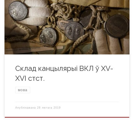
дакументацыйна забяспечвала дзейнасць цэнтральных
органаў улады і кіравання, гаспадара і паноў-рад.
Канцылярыя была задзейнічана ў сферы ўліку дзяржаўнай
маёмасці і працы пасольскай службы. Удзел персаналу
канцылярыі ў сферы ўліку дзяржаўнай маёмасці, відавочна,
трэба звязваць са старой традыцыяй, калі такія віды
дзейнасці, як сам улік […]
Склад канцылярыі ВКЛ ў XV-
XVI стст.
мова
Апублікавана
28 лютага 2019