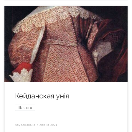
Кейданская унія — дамова паміж магнатамі Вялікага
княства Літоўскага і Каралём Швецыі Карлам X Густавам,
падпісанная па ініцыятыве Януша Радзівіла у 1655 годзе
падчас “Крывавага Патопа” 1654-1667. Падчас “Патопа”
ішла яшчэ і Паўночная вайна 1655-60 гг. паміж Рэччу
Паспалітай і Швецыяй. Незадоўга да падзення Вільні
групоўка магнатаў і шляхты ВКЛ […]
Кейданская унія
Шляхта
Апублікавана
7 ліпеня 2021