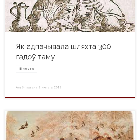
галоўнай “прысутнай асобай” на ім былі самыя розныя
алкагольныя напоі. Іх […]
Як адпачывала шляхта 300
гадоў таму
Шляхта
Апублікавана
3 лютага 2018
Аж да 18 стагоддзя галоўным зімовым святам у беларусаў