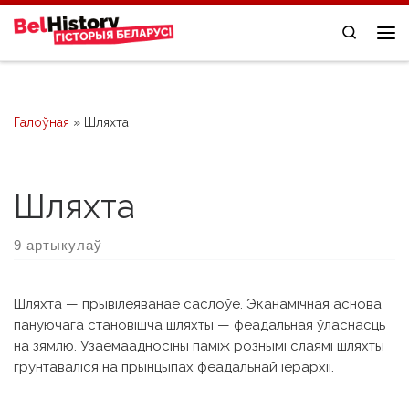
Skip to content
Search
Me
Галоўная
»
Шляхта
Шляхта
9 артыкулаў
Шляхта — прывілеяванае саслоўе. Эканамічная аснова
пануючага становішча шляхты — феадальная ўласнасць
на зямлю. Узаемаадносіны паміж рознымі слаямі шляхты
грунтаваліся на прынцыпах феадальнай іерархіі.