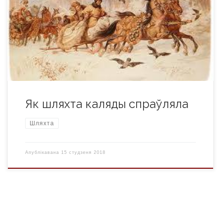
былі Каляды. Выраз жа “Новы год” не ўжываўся беларусамі
аж да эпохі Асветы, гэта значыць, да другой паловы 18
стагоддзя. Хоць самі гэтае свята ў сучасным яго разуменні
тады ўжо сустракалі, аднак звалі яго Сільвестрам – у гонар
Дня святога Сільвестра, […]
Як шляхта каляды спраўляла
Шляхта
Апублікавана
15 студзеня 2018