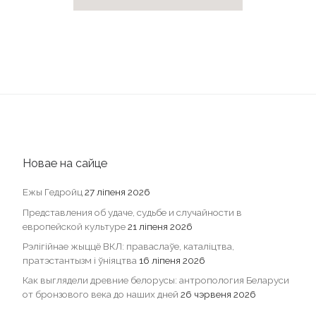
Новае на сайце
Ежы Гедройц
27 ліпеня 2026
Представления об удаче, судьбе и случайности в
европейской культуре
21 ліпеня 2026
Рэлігійнае жыццё ВКЛ: праваслаўе, каталіцтва,
пратэстантызм і ўніяцтва
16 ліпеня 2026
Как выглядели древние белорусы: антропология Беларуси
от бронзового века до наших дней
26 чэрвеня 2026