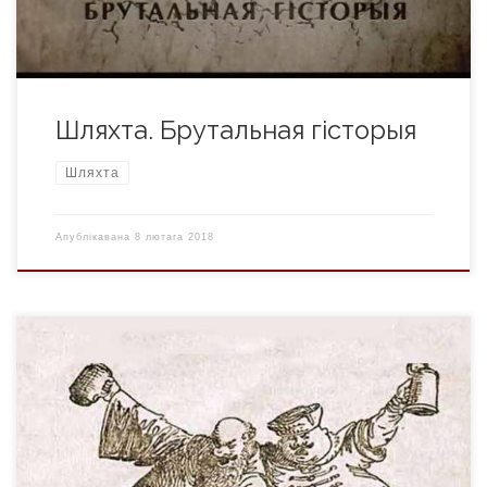
уплывала на выбар караля ў […]
Шляхта. Брутальная гісторыя
Шляхта
Апублікавана
8 лютага 2018
Безумоўна, найважнейшымі падзеямі ў манатонным жыцці
шляхецкай сям’і быў прыезд гасцей і адзначэнне святаў. Да
гэтых падзей рыхтаваліся доўга і старанна. Увага
надавалася не толькі святочнаму сталу, але і забавам. З
тых часоў сутнасць святочнага стала не змянілася –