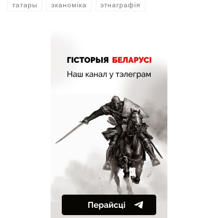
татары
эканоміка
этнаграфія