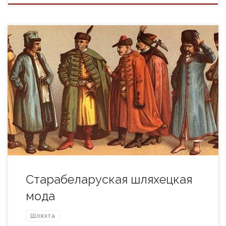
У «Двараніне польскім» Л. Гурніцкага, які быў
своеасаблівай інтэрпрэтацыяй вядомага трактата
«Прыдворны» Б. Касцільёне, дзе прымерваліся апісаныя
італьянцам звычаі i нормы ферарскага двара да нашага
айчыннага жыцця ў часы апошніх Ягайлавічаў, ёсць словы:
«Калісьці палякі мелі свой касцюм, але, захапіўшыся модай
італьянскай, нямецкай, французскай,.. цяпер яго страцілі…».
Гэтыя словы можна […]
Старабеларуская шляхецкая
мода
Шляхта