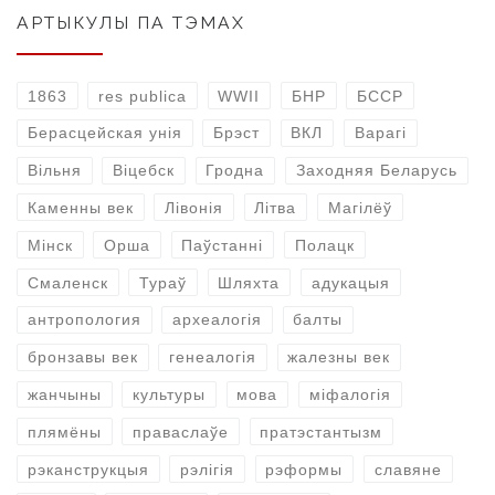
АРТЫКУЛЫ ПА ТЭМАХ
1863
res publica
WWII
БНР
БССР
Берасцейская унія
Брэст
ВКЛ
Варагі
Вільня
Віцебск
Гродна
Заходняя Беларусь
Каменны век
Лівонія
Літва
Магілёў
Мінск
Орша
Паўстанні
Полацк
Смаленск
Тураў
Шляхта
адукацыя
антропология
археалогія
балты
бронзавы век
генеалогія
жалезны век
жанчыны
культуры
мова
міфалогія
плямёны
праваслаўе
пратэстантызм
рэканструкцыя
рэлігія
рэформы
славяне