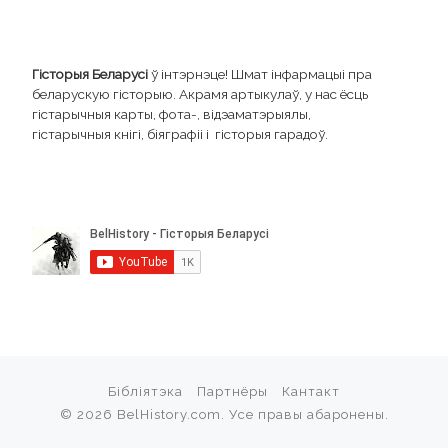
Гісторыя Беларусі
ў інтэрнэце! Шмат інфармацыі пра
беларускую гісторыю. Акрамя артыкулаў, у нас ёсць
гістарычныя карты, фота-, відэаматэрыялы,
гістарычныя кнігі, біяграфіі і гісторыя гарадоў.
Бібліятэка
Партнёры
Кантакт
© 2026
BelHistory.com
. Усе правы абаронены.