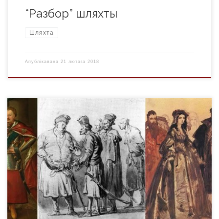
“Разбор” шляхты
Шляхта
Апублікавана
21 лютага 2018
У Вялікім Княстве зямля дзялілася на прыватную і
дзяржаўную, галоўным уладальнікам якой быў манарх-
гаспадар. Дзяржаўныя землі пашыраліся за кошт далучэння
да краіны новых абшараў. Уладальнікі прыватных земляў
мелі права прадаваць, дарыць і мяняць сваю маёмасць. 3
развіццём феадальных дачыненняў колькасць
прыватнаўласніцкіх земляў расла і ўтвараліся буйныя
латыфундыі. Гаспадароў вялікіх абшараў […]