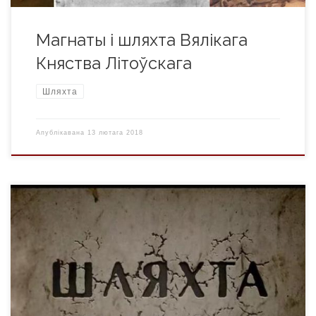
Магнаты і шляхта Вялікага
Княства Літоўскага
Шляхта
Апублікавана
13 лютага 2018
Тэрмін “шляхта”, на жаль, і сёння часта памылкова
перакладаюць як “дваранства”, бо цэлае пакаленне
вырасла на падручніках, дзе наша гісторыя была цесна
пераплеценая з рускай. Але, калі ва ўсходняй суседкі,
дваране былі пры двары і падпарадкоўваліся царскім
асобам, то беларуская шляхта, наадварот, кіравала і нават