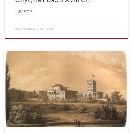
Шляхта
Апублікавана
9 мая 2018
Паўстанне 1831 г. вымусіла царскі ўрад заняцца шляхецкім
станам у Беларусі грунтоўна. Усе папярэднія захады
цалкам так і не супакоілі мясцовую шляхту. Мікалай I рабіў
вялікія намаганні, каб ліквідаваць шляхецкую апазіцыю.
Царская амністыя тычылася толькі земляў былога
Каралеўства Польскага і не распаўсюджвалася на
Беларусь. Паўстанцаў забіралі ў рэкруты. Царскі ўказ 1831
[…]