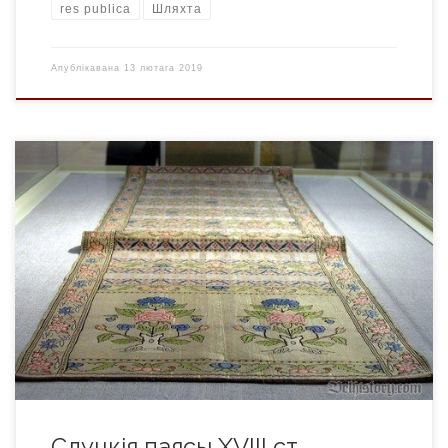
res publica
Шляхта
Апублікавана
13 лютага 2019
Слуцкія паясы – папулярныя ў 2-й палове XVIII ст.
кантушовыя шоўкавыя паясы – абавязковы элемент
шляхецкага касцюма, так званага кантушовага строю, які
склаўся пад уплывам сармацкай ідэалогіі, пануючай у
грамадстве Рэчы Паспалітай з канца XVI да 2-й паловы XVIII
ст. Вырабляліся на спецыяльнай мануфактуры –
“персіярні”, адкрытай для іх вытворчасці ў Слуцку.
Вызначаліся […]
Слуцкія паясы XVIII ст.