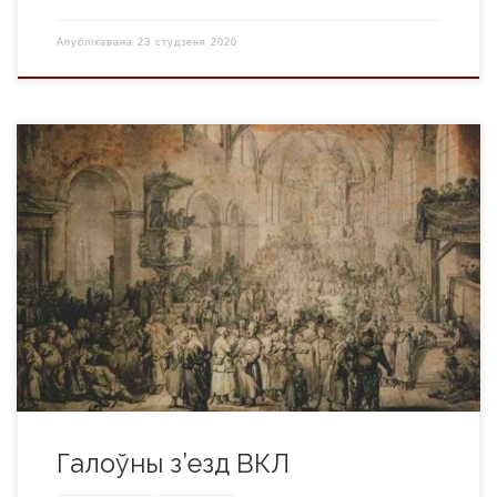
Апублікавана
23 студзеня 2020
Галоўны з’езд Вялікага княства Літоўскага (генеральны
з’езд) — надзвычайны агульнадзяржаўны саслоўна-
прадстаўнічы орган Вялікага княства Літоўскага, які
збіраўся з канца XVI да канца XVII ст. На яго пасяджэннях
разглядаліся важнейшыя пытанні дзяржаўнага жыцця ВКЛ.
Аднак само яго існаванне парушала ўмовы Люблінскай уніі
1569 г. Некаторыя каралі польскія і вялікія князі літоўскія […]
Галоўны з’езд ВКЛ