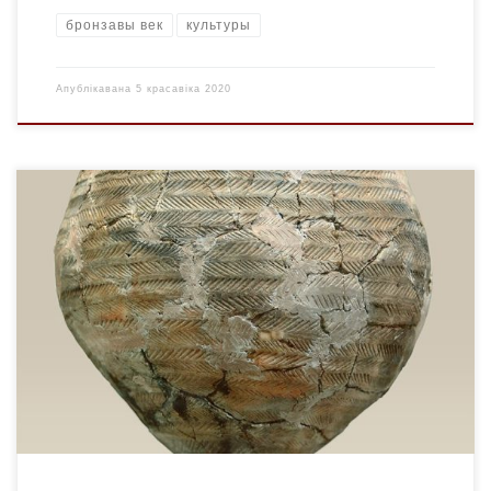
бронзавы век
культуры
Апублікавана
5 красавіка 2020
Археалагiчная культура плямён позняга неаліту і ранняга
бронзавага веку, якая займала тэрыторыю сучасных
Віцебскай, Паўночнай Мінскай, Паўднёвай Пскоўскай
абласцей і ў суседніх з імі рэгіёнаў. Сфарміравалася на
аснове крывінскага варыянта нарвенскай культуры і пад
уплывам культур шнуравой керамікі. Адметнай
асаблiвасцю культуры на ранняй стадыі з’яўляюцца вялікі
вострадонны посуд са зведзеным […]