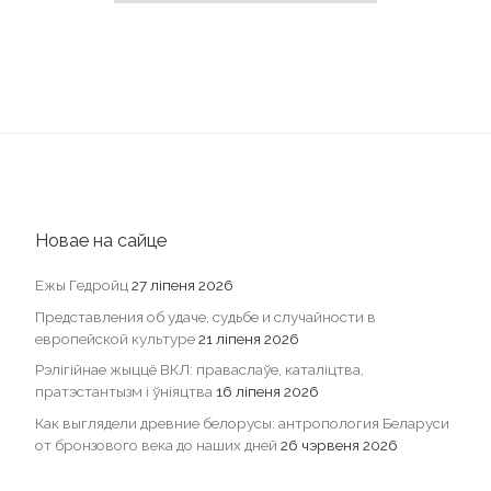
Новае на сайце
Ежы Гедройц
27 ліпеня 2026
Представления об удаче, судьбе и случайности в
европейской культуре
21 ліпеня 2026
Рэлігійнае жыццё ВКЛ: праваслаўе, каталіцтва,
пратэстантызм і ўніяцтва
16 ліпеня 2026
Как выглядели древние белорусы: антропология Беларуси
от бронзового века до наших дней
26 чэрвеня 2026