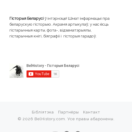
Гісторыя Беларусі
ў інтэрнэце! Шмат інфармацыі пра
беларускую гісторыю. Акрамя артыкулаў, у нас ёсць
гістарычныя карты, фота-, відэаматэрыялы,
гістарычныя кнігі, біяграфіі і гісторыя гарадоў.
Бібліятэка
Партнёры
Кантакт
© 2026
BelHistory.com
. Усе правы абаронены.