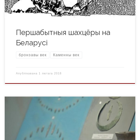
Першабытныя шахцёры на
Беларусі
бронзавы век
Каменны век
Апублікавана
1 лютага 2018
Пач. 2-га тыс. – VIII-VII ст. да н.э. Бронзавы век наступае ў
нашай першабытнай гісторыі, калі на тэрыторыі Беларусі
людзі навучыліся выплаўляць медзь і бронзу. Ён распачаўся
на папачатку II тыс. да н.э. і працягваўся амаль паўтары