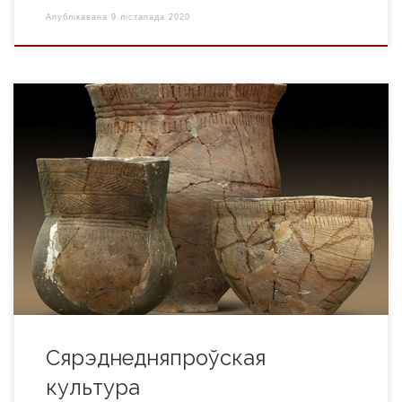
Апублікавана
9 лістапада 2020
Сярэднедняпроўская культура (2-я пал. III – 1-я пал. II тыс.
да н. э.) – археалагiчная культура, якая у часы позняга
неаліту займала тэрыторыю Сярэдняга, а з ранняга
бронзавага веку – і Верхняе Падняпроў’е. Сфарміравалася
пад уплывам культур шнуравой керамікі. Па іншай версіі
фарміраванне культуры адбылося на мясцовай аснове
пры актыўным […]
Сярэднедняпроўская
культура