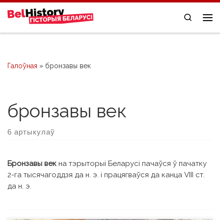
Skip to content
Search
Me
Галоўная
»
бронзавы век
бронзавы век
6 артыкулаў
Бронзавы век
на тэрыторыі Беларусі пачаўся ў пачатку
2-га тысячагоддзя да н. э. і працягваўся да канца VIII ст.
да н. э.