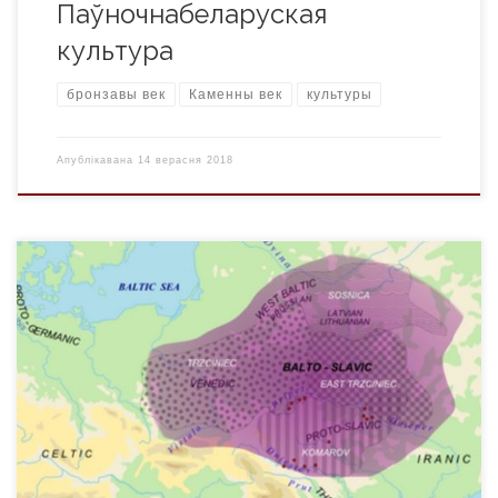
Паўночнабеларуская
культура
бронзавы век
Каменны век
культуры
Апублікавана
14 верасня 2018
Тшцінецкае культурнае кола — агульнасць помнікаў, якая
існавала ў эпоху бронзы на тэрыторыі цэнтральна-
ўсходняй Еўропы. Датуецца XIX—XI стст. да н. э. Спачатку
разглядаліся як асобная культурная адзінка (тшцінецкая
культура), пазней як комплекс культур альбо як 3 асобныя
культуры (тшцінецкая, камароўская, сосніцкая). Помнікі, як
правіла, размяшчаюіцца на ўскраінах тэрас і на ўзвышшах
[…]