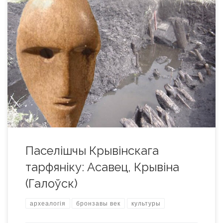
Паселішчы Крывінскага тарфяніку – група археалагічных
помнікаў ля в. Асавец (Бешаковіцкі р-н) і Галоўск
(Сенненскі р-н) на тарфяннікавым пабярэжжы р. Крывінка
(54°54’58” N, 29°32’40” E). Адносяцца да эпохі неаліту і
бронзавага веку (4-е – сяр. 2-га тыс. да н.э.). Частка
матэрыялаў адносяцца да паўночнабеларускай культуры.
На сённяшні дзень у мікрарэгіёне […]
Паселішчы Крывінскага
тарфяніку: Асавец, Крывіна
(Галоўск)
археалогія
бронзавы век
культуры