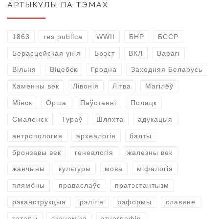
АРТЫКУЛЫ ПА ТЭМАХ
1863
res publica
WWII
БНР
БССР
Берасцейская унія
Брэст
ВКЛ
Варагі
Вільня
Віцебск
Гродна
Заходняя Беларусь
Каменны век
Лівонія
Літва
Магілёў
Мінск
Орша
Паўстанні
Полацк
Смаленск
Тураў
Шляхта
адукацыя
антропология
археалогія
балты
бронзавы век
генеалогія
жалезны век
жанчыны
культуры
мова
міфалогія
плямёны
праваслаўе
пратэстантызм
рэканструкцыя
рэлігія
рэформы
славяне
татары
эканоміка
этнаграфія