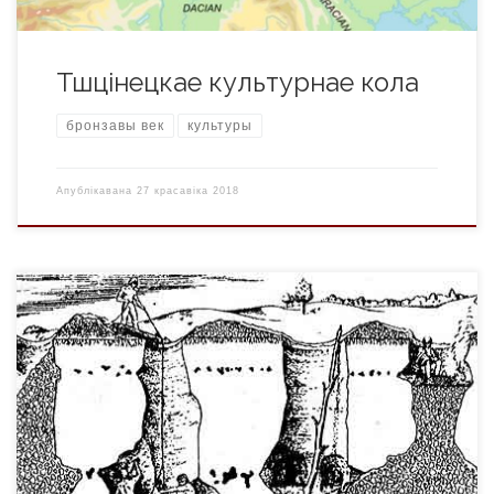
Тшцінецкае культурнае кола
бронзавы век
культуры
Апублікавана
27 красавіка 2018
У познім неаліце, i асабліва ў бронзавым веку шырока
распаўсюдзілася земляробства. Аднак на спрэе залесеных
землях ім займацца было цяжка. Давялося высякаць лясы i
хмызняк. А гэта ў сваю чаргу запатрабавала вялікай
колькасці крамянёвых сякер. Крэменю, што сустракаецца
на паверхні, даволі шмат на Беларусі, асабліва на захадзе i
на Пасожжы. Аднак такі матэрыял […]