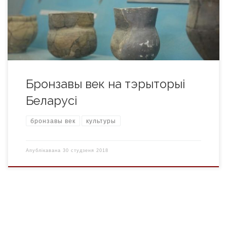
тысячагоддзі. Аднак з-за адсутнасці мясцовай сыравіны
першых металічных вырабаў сустракалася мала. Гэта былі
[…]
Бронзавы век на тэрыторыі
Беларусі
бронзавы век
культуры
Апублікавана
30 студзеня 2018