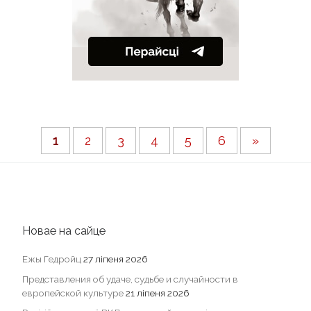
1
2
3
4
5
6
»
Новае на сайце
Ежы Гедройц
27 ліпеня 2026
Представления об удаче, судьбе и случайности в
европейской культуре
21 ліпеня 2026