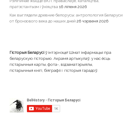
Рэлігійнае жыццё ВКЛ: праваслаўе, каталіцтва,
пратэстантызм і ўніяцтва
16 ліпеня 2026
Как выглядели древние белорусы: антропология Беларуси
от бронзового века до наших дней
26 чэрвеня 2026
Гісторыя Беларусі
ў інтэрнэце! Шмат інфармацыі пра
беларускую гісторыю. Акрамя артыкулаў, у нас ёсць
гістарычныя карты, фота-, відэаматэрыялы,
гістарычныя кнігі, біяграфіі і гісторыя гарадоў.