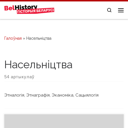
Skip to content
Search
Me
Галоўная
»
Насельніцтва
Насельніцтва
54 артыкулаў
Этналогія, Этнаграфія, Эканоміка, Сацыялогія