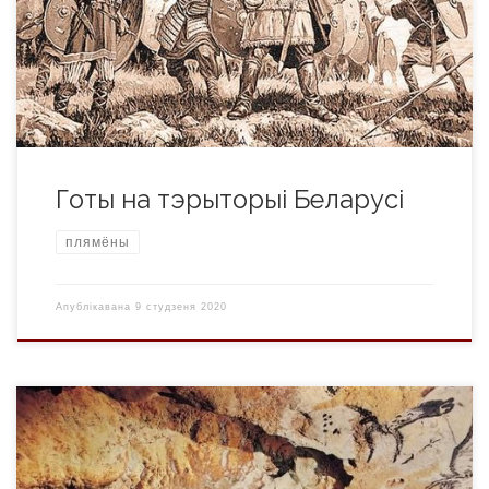
скандынаўскага паходжання, якія гаварылі на
усходнегерманскай гоцкай мове (для якой біскуп Ульфіла ў
IV стагоддзі распрацаваў гоцкую пісьменнасць). Як яны
звязаны з нашай гісторыяй? […]
Готы на тэрыторыі Беларусі
плямёны
Апублікавана
9 студзеня 2020
Чалавек сучаснага тыпу, які існаваў у эпоху верхняга
палеаліту. Краманьёнцы з’явіліся ў Еўропе і за яе межамі