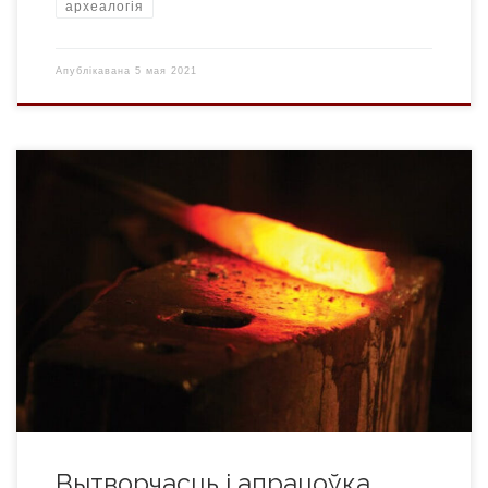
археалогія
Апублікавана
5 мая 2021
VIII-VII ст. да н.э. – VIII ст. Вытворчасць жалеза на тэрыторыі
Беларусі пачалася ў канцы VII-VI стст. да н.э. Жалеза тут
выплаўлялі з балотнай руды ў невялікіх печах-домніцах,
якія знойдзены пры раскопках гарадзішчаў Лабеншчына,
Канькі, Свідна (Лагойскі р-н) і інш. У жалезаробных
майстэрнях жалеза здабывалі і выраблялі з яго рэчы […]
Вытворчасць і апрацоўка