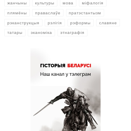
жанчыны
культуры
мова
міфалогія
плямёны
праваслаўе
пратэстантызм
рэканструкцыя
рэлігія
рэформы
славяне
татары
эканоміка
этнаграфія