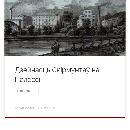
Сярод дынастый прадпрымальнікаў Беларусі ХІХ – пачатку
ХХ ст. ганаровае месца па праве належыць Скірмунтам.
Карані гэтага роду сыходзяць углыб стагоддзяў. У 1355 г. у
хроніцы згадваецца князь Пінскі Васіль Скірмунт. Амаль
праз дзвесце гадоў, у 1551 г., польская каралева Бона
падаравала Богушу Скірмунту зямельны надзел у вёсцы
Плотніца (цяпер […]
Дзейнасць Скірмунтаў на
Палессі
эканоміка
Апублікавана
14 жніўня 2018