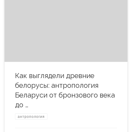
Как выглядели люди, населявшие территорию
современной Беларуси несколько тысяч лет назад? Были
ли они похожи на современных белорусов или
отличались ростом, чертами лица, цветом глаз и волос?
Ответить на эти вопросы помогают археология,
антропология и исследования человеческих останков,
найденных на территории страны. Хотя сохранившихся
материалов немного, ученым удалось проследить, как […]
Как выглядели древние
белорусы: антропология
Беларуси от бронзового века
до …
антропология