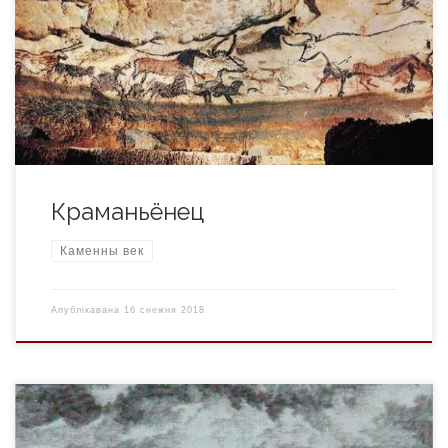
каля 50-40 000 год таму назад. Назву атрымалі ад грота
Кро-Маньён у Францыi, дзе ў 1868 г. французскі археолаг
Э. Лартэ знайшоў 5 чалавечых шкілетаў разам з
крамянёвымі прыладамі. Прыйшлі на змену
неандэртальцам. Каля […]
Краманьёнец
Каменны век
Апублікавана
16 снежня 2018