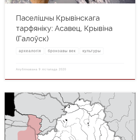
Паселішчы Крывінскага
тарфяніку: Асавец, Крывіна
(Галоўск)
археалогія
бронзавы век
культуры
Апублікавана
9 лістапада 2020
VIII ст. да н.э – XIII ст. Вядомы таксама як судовы, судзіны,
дайнова. Група заходнебалцкіх пллямёнаў, якія ў 1-м – пач.
2-га тысячагоддзя жылі паміж Нёманам на ўсходзе і р.
Нараў, Вялікімі Махурскімі азёрамі (Польшча) на захадзе.
Існуе меркаванне шэрагу даследчыкаў, што