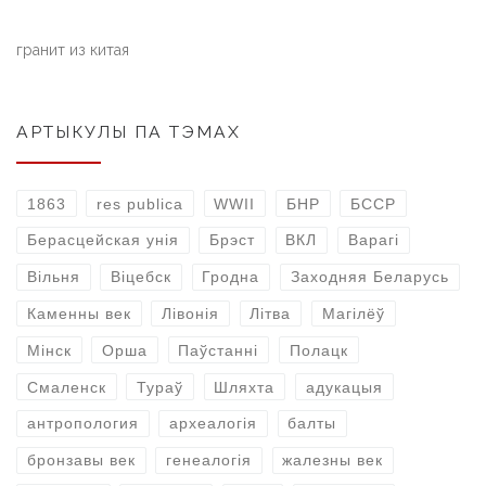
гранит из китая
АРТЫКУЛЫ ПА ТЭМАХ
1863
res publica
WWII
БНР
БССР
Берасцейская унія
Брэст
ВКЛ
Варагі
Вільня
Віцебск
Гродна
Заходняя Беларусь
Каменны век
Лівонія
Літва
Магілёў
Мінск
Орша
Паўстанні
Полацк
Смаленск
Тураў
Шляхта
адукацыя
антропология
археалогія
балты
бронзавы век
генеалогія
жалезны век