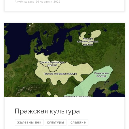
Апублікавана
26 чэрвеня 2026
Пражская культура (або пражска-корчакская культура,
помнікі пражскага тыпу, помнікі тыпу Карчак, пражска-
карчакская культура) — археалагічная культура славян IV
— VII стст. на тэрыторыі ад Эльбы да правабярэжжа
Сярэдняга Падняпроўя і паўночнай часткі басейна
Паўднёвага Буга, ад польскага Памор’я да падунаўя і
ўсходніх адгор’яў Альп. Найбольш характэрная прыкмета
культуры – ляпны […]
Пражская культура
жалезны век
культуры
славяне