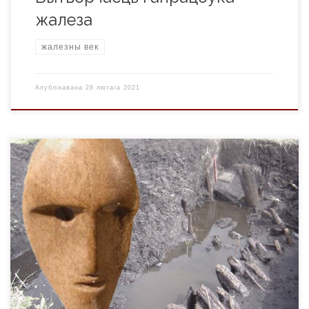
жалеза
жалезны век
Апублікавана
28 лютага 2021
Паселішчы Крывінскага тарфяніку – група археалагічных
помнікаў ля в. Асавец (Бешаковіцкі р-н) і Галоўск
(Сенненскі р-н) на тарфяннікавым пабярэжжы р. Крывінка
(54°54’58” N, 29°32’40” E). Адносяцца да эпохі неаліту і
бронзавага веку (4-е – сяр. 2-га тыс. да н.э.). Частка
матэрыялаў адносяцца да паўночнабеларускай культуры.
На сённяшні дзень у мікрарэгіёне […]