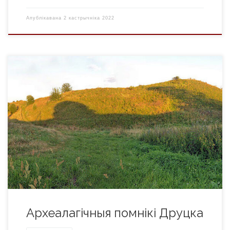
Апублікавана
2 кастрычніка 2022
Друцк (летапісны Дрютьск, Дрьтеск, Дрьютск)
старажытны горад Полацкай зямлі каля в. Друцк
Талачынскага р-на Віцебскай вобл., на высокім правым
беразе р. Друць. Паводле запісу ў Друцкім евангеллі 14 ст.
існаваў ужо ў канцы 10 ст. 3 1130-х г. цэнтр Друцкага
ўдзельнага княства. Горад меў дзяцінец (пл. каля 1 га),
умацаваны […]
Археалагічныя помнікі Друцка