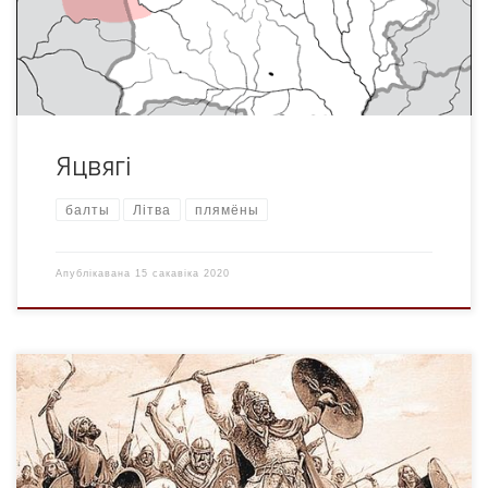
першапачаткова тэрыторыя рассялення яцвягаў была
нашмат шырэйшай. Асноўныя […]
Яцвягі
балты
Літва
плямёны
Апублікавана
15 сакавіка 2020
Готы (гоцк.: , Gutans, лац.: Gothi) — германскі народ II—IX
стагоддзяў, які да VIII ст. адыгрываў значную ролю ў
гісторыі Еўропы. Гэта былі германскія плямёны, верагодна,