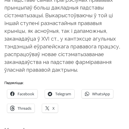
прынцыпаў больш дакладныя падставы
сістэматызацыі. Выкарыстоўваючы ў той ці
іншай ступені разнастайныя прававыя
крыніцы, як асноўныя, так і дапаможныя,
заканадаўца ў ХVI ст., у кантэксце агульных
тэндэнцый еўрапейскага прававога працэсу,
распрацоўваў новае сістэматызаванае
заканадаўства на падставе фарміравання
ўласнай прававой дактрыны.
Падзяліцца:
Facebook
Telegram
WhatsApp
Threads
X