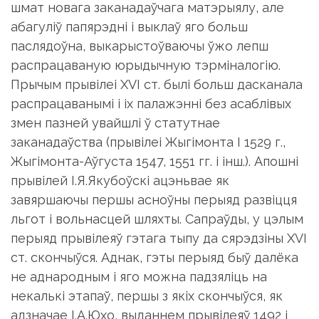
шмат новага заканадаўчага матэрыялу, але
абагуліў папярэдні і выклаў яго больш
паслядоўна, выкарыстоўваючы ўжо лепш
распрацаваную юрыдычную тэрміналогію.
Прычым прывілеі ХVІ ст. былі больш дасканала
распрацаванымі і іх палажэнні без асаблівых
змен пазней увайшлі ў статутнае
заканадаўства (прывілеі Жыгімонта І 1529 г.,
Жыгімонта-Аўгуста 1547, 1551 гг. і інш.). Апошні
прывілей І.Я.Якубоўскі ацэньвае як
завяршаючы першы асноўны перыяд развіцця
льгот і вольнасцей шляхты. Сапраўды, у цэлым
перыяд прывілеяў гэтага тыпу да сярэдзіны ХVІ
ст. скончыўся. Аднак, гэты перыяд быў далёка
не аднародным і яго можна падзяліць на
некалькі этапаў, першы з якіх скончыўся, як
адзначае І.А.Юхо, выданнем прывілеяў 1492 і