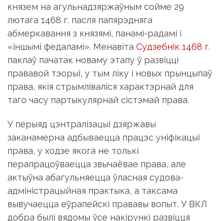
князем на агульнадзяржаўным сойме 29
лютага 1468 г. пасля папярэдняга
абмеркавання з князямі, панамі-радамі і
«іншымі федаламі». Менавіта
Судзебнік 1468 г.
паклаў пачатак новаму этапу ў развіцці
прававой тэорыі, у тым ліку і новых прынцыпаў
права, якія стрымліваліся характэрнай для
таго часу партыкулярнай сістэмай права.
У перыяд цэнтралізацыі дзяржавы
заканамерна адбываецца працэс уніфікацыі
права, у ходзе якога не толькі
перапрацоўваецца звычаёвае права, але
актыўна абагульняецца ўласная судова-
адміністрацыйная практыка, а таксама
вывучаецца еўрапейскі прававы вопыт. У ВКЛ
добра былі вядомы ўсе накірункі развіцця