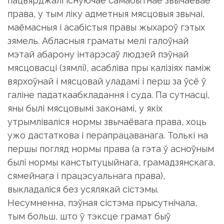
пацвярджалі існуючае самабытнае звычаёвае
права, у тым ліку адметныя мясцовыя звычаі,
маёмасныя і асабістыя правы жыхароў гэтых
зямель. Абласныя граматы мелі галоўнай
мэтай абарону інтарэсаў людзей пэўнай
мясцовасці (зямлі), асабліва пры калізіях паміж
вярхоўнай і мясцовай уладамі і перш за ўсё ў
галіне падаткаабкладання і суда. Па сутнасці,
яны былі мясцовымі законамі, у якіх
утрымліваліся нормы звычаёвага права, хоць
ужо дастаткова і перапрацаванага. Толькі на
першы погляд нормы права (а гэта ў асноўным
былі нормы канстытуцыйнага, грамадзянскага,
сямейнага і працэсуальнага права),
выкладаліся без усялякай сістэмы.
Несумненна, пэўная сістэма прысутнічала,
тым больш, што ў тэксце грамат быў