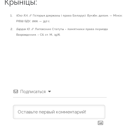
Крыніцы:
Юхо Я.А.
// Гісторыя дзяржавы і права Беларусі: Вучэбн. дапам. — Мінск:
РІВШ БДУ, 2000. — 352 с.
Бардах Ю.
// Литовские Статуты – памятники права периода
Возрождения. – Сб. ст. М., 1976.
Подписаться