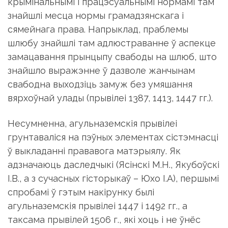
крымінальнымі і працэсуальнымі нормамі там
знайшлі месца нормы грамадзянскага і
сямейнага права. Напрыклад, праблемы
шлюбу знайшлі там адлюстраванне ў аспекце
замацавання прынцыпу свабоды на шлюб, што
знайшло выражэнне ў дазволе жанчынам
свабодна выходзіць замуж без умяшання
вярхоўнай улады (прывілеі 1387, 1413, 1447 гг.).
Несумненна, агульназемскія прывілеі
грунтаваліся на пэўных элементах сістэмнасці
ў выкладанні прававога матэрыялу. Як
адзначаюць даследчыкі (Ясінскі М.Н., Якубоўскі
І.В., а з сучасных гісторыкаў – Юхо І.А), першымі
спробамі ў гэтым накірунку былі
агульназемскія прывілеі 1447 і 1492 гг., а
таксама прывілей 1506 г., які хоць і не ўнёс