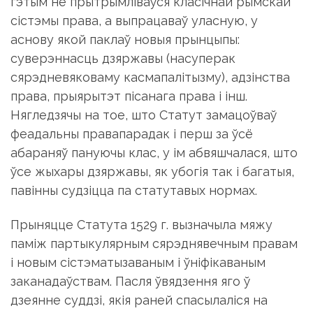
гэтым не прытрымліваўся класічнай рымскай
сістэмы права, а выпрацаваў уласную, у
аснову якой паклаў новыя прынцыпы:
суверэннасць дзяржавы (насуперак
сярэдневяковаму касмапалітызму), адзінства
права, прыярытэт пісанага права і інш.
Нягледзячы на тое, што Статут замацоўваў
феадальны правапарадак і перш за ўсё
абараняў пануючы клас, у ім абвяшчалася, што
ўсе жыхары дзяржавы, як убогія так і багатыя,
павінны судзіцца па статутавых нормах.
Прыняцце Статута 1529 г. вызначыла мяжу
паміж партыкулярным сярэднявечным правам
і новым сістэматызаваным і ўніфікаваным
заканадаўствам. Пасля ўвядзення яго ў
дзеянне суддзі, якія раней спасылаліся на