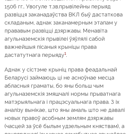
1506 гг.. Увогуле т.зв.прывілейны перыяд
развіцця заканадаўства ВКЛ быў дастаткова
складаным, аднак заканамерным этапам у
прававым развіцці дзяржавы. Менавіта
агульназемскія прывілеі ўяўлялі сабой
важнейшыя пісаныя крыніцы права
1
дастатутнага перыяду
.
Аднак у сістэме крыніц права феадальнай
Беларусі займаюць ці не асноўнае месца
абласныя граматы, бо яны больш чым
агульназемскія змяшчалі нормы прыватнага
матэрыяльнага і працэсуальнага права. З іх
аналізу вынікае, што яны амаль што не давалі
новых правоў асобным землям дзяржавы
(часцей за ўсё былым удзельным княствам), а