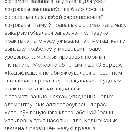
сістэматызаванага, агульнага для ўсёй
дзяржавы заканадаўства было досыць
складаным для любой сярэдневечнай
дзяржавы і таму ў прававых сістэмах таго часу
выкарыстоўвалася запазычанне. Навука і
практыка таго часу ўжывала такі метад, калі ў
выпадку прабелаў у мясцовым праве
ўводзіліся замежныя прававыя нормы і
інстытуты. Менавіта аб гэтым піша Ю.Бардах:
«Кадыфікацыя не абмяжоўвалася спісваннем
звычаёвага права, перапрацаванага судовай
практыкай, але закладвала яго
сістэматызацыю шляхам увядзення новых
элементаў, якія адлюстроўвалі інтарэсы
«станаў» пануючага класа, або найбольш
уплывовых груп насельніцтва. Кадыфікацыя
звязана з развіццём навукі права, з