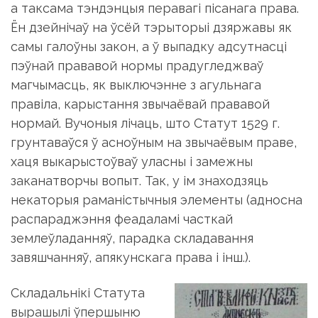
а таксама тэндэнцыя перавагі пісанага права.
Ён дзейнічаў на ўсёй тэрыторыі дзяржавы як
самы галоўны закон, а ў выпадку адсутнасці
пэўнай прававой нормы прадугледжваў
магчымасць, як выключэнне з агульнага
правіла, карыстання звычаёвай прававой
нормай. Вучоныя лічаць, што Статут 1529 г.
грунтаваўся ў асноўным на звычаёвым праве,
хаця выкарыстоўваў уласны і замежны
заканатворчы вопыт. Так, у ім знаходзяць
некаторыя раманістычныя элементы (адносна
распараджэння феадаламі часткай
землеўладанняў, парадка складавання
завяшчанняў, апякунскага права і інш.).
Складальнікі Статута
вырашылі ўпершыню