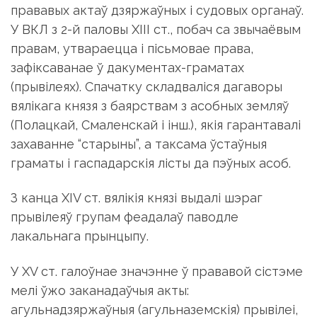
прававых актаў дзяржаўных і судовых органаў.
У ВКЛ з 2-й паловы XIII ст., побач са звычаёвым
правам, утвараецца і пісьмовае права,
зафіксаванае ў дакументах-граматах
(прывілеях). Спачатку складваліся дагаворы
вялікага князя з баярствам з асобных земляў
(Полацкай, Смаленскай і інш.), якія гарантавалі
захаванне “старыны”, а таксама ўстаўныя
граматы і гаспадарскія лісты да пэўных асоб.
З канца XIV ст. вялікія князі выдалі шэраг
прывілеяў групам феадалаў паводле
лакальнага прынцыпу.
У XV ст. галоўнае значэнне ў прававой сістэме
мелі ўжо заканадаўчыя акты:
агульнадзяржаўныя (агульназемскія) прывілеі,