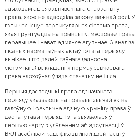
яго сутнасці, прынцыпах, зместу) і рэзкім
адыходам ад сярэднявечнага стэрэатыпу
права, якое не адводзіла закону важнай ролі. У
гэты час існуе партыкулярная сістэма права,
якая грунтуецца на прынцыпу: мясцовае права
перавышае і нават адмяняе агульнае. З аналіза
пісаных нарматыўных актаў гэтага перыяду
вынікае, што далей пэўнага (адносна
сістэмнага) выкладання нормаў звычаёвага
права вярхоўная ўлада спачатку не ішла.
Першыя даследчыкі права адзначанага
перыяду ўказваюць на прававы звычай як на
галоўную і фактычна адзіную крыніцу права ў
дастатутавы перыяд. Гэта звязвалася ў
першую чаргу з уяўленнем аб адсутнасці ў
ВКЛ асаблівай кадыфікацыйнай дзейнасці ў