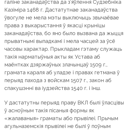
галіне заканадаўства да з’яўлення Судзебніка
Казіміра 1468 г. Дастатутнае заканадаўства
ўвогуле не мела мэты выключыць звычаёвае
права з выкарыстання ў якасці крыніцы
заканадаўства, бо яно было вызвана да жыцця
прыватнымі выпадкамі і мела часцей за ўсё
часовы характар. Прыкладам гэтаму служаць
такія нарматыўныя акты як Устава аб
маёнтках дзяржаўных злачынцаў 1509 г.,
грамата караля аб уладзе і правах гетмана ў
перыяд пахода з войскам 1507 г., закон аб
спакушэнні ва іудзейства 1540 г. і інш.
У дастатутны перыяд праву ВКЛ былі ўласцівы
ў асноўным такія пісаныя формы як
«жалаваныя» граматы або прывілеі. Прычым
агульназемскія прывілеі не былі ў поўным