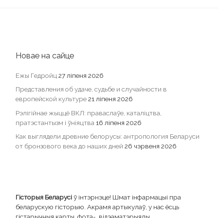
Новае на сайце
Ежы Гедройц
27 ліпеня 2026
Представления об удаче, судьбе и случайности в
европейской культуре
21 ліпеня 2026
Рэлігійнае жыццё ВКЛ: праваслаўе, каталіцтва,
пратэстантызм і ўніяцтва
16 ліпеня 2026
Как выглядели древние белорусы: антропология Беларуси
от бронзового века до наших дней
26 чэрвеня 2026
Гісторыя Беларусі
ў інтэрнэце! Шмат інфармацыі пра
беларускую гісторыю. Акрамя артыкулаў, у нас ёсць
гістарычныя карты, фота-, відэаматэрыялы,