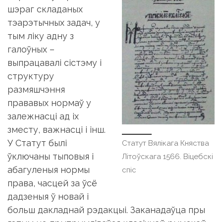
шэраг складаных
тэарэтычных задач, у
тым ліку адну з
галоўных –
выпрацавалі сістэму і
структуру
размяшчэння
прававых нормаў у
залежнасці ад іх
зместу, важнасці і інш.
У Статут былі
Статут Вялікага Княства
ўключаны тыповыя і
Літоўскага 1566. Віцебскі
абагуленыя нормы
спіс
права, часцей за ўсё
дадзеныя ў новай і
больш дакладнай рэдакцыі. Заканадаўца пры