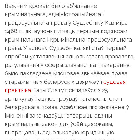
Важным крокам было аб’яднанне
крымінальнага, адміністрацыйнага і
працэсуальнага права ў Судзебніку Казіміра
1468 г., які вучоныя лічаць першым кодэксам
крымінальнага і крымінальна-працэсуальнага
права. У аснову Судзебніка, які стаў першай
спробай усталявання аднолькавага прававога
рэгулявання ў сферы злачынства і пакарання,
было пакладзена мясцовае звычаёвае права
старажытных беларускіх дзяржаў і
судовая
практыка
. Гэты Статут складаўся з 25
артыкулаў і адлюстроўваў тагачасны стан
беларускага права. Асаблівае яго значэнне ў
імкненні заканадаўцы стварыць адзіны
крымінальны закон для ўсёй дзяржавы,
выпрацаваць аднолькавую юрыдычную