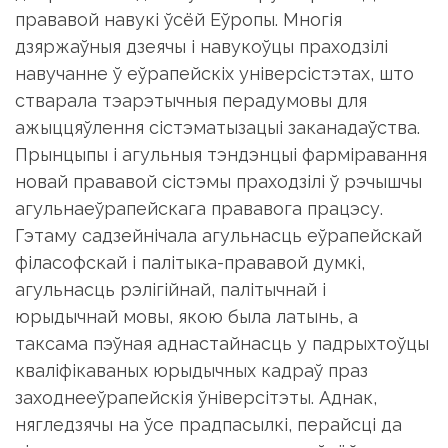
прававой навукі ўсёй Еўропы. Многія
дзяржаўныя дзеячы і навукоўцы праходзілі
навучанне ў еўрапейскіх універсістэтах, што
стварала тэарэтычныя перадумовы для
ажыццяўлення сістэматызацыі заканадаўства.
Прынцыпы і агульныя тэндэнцыі фарміравання
новай прававой сістэмы праходзілі ў рэчышчы
агульнаеўрапейскага прававога працэсу.
Гэтаму садзейнічала агульнасць еўрапейскай
філасофскай і палітыка-прававой думкі,
агульнасць рэлігійнай, палітычнай і
юрыдычнай мовы, якою была латынь, а
таксама пэўная аднастайнасць у падрыхтоўцы
кваліфікаваных юрыдычных кадраў праз
заходнееўрапейскія ўніверсітэты. Аднак,
нягледзячы на ўсе прадпасылкі, перайсці да