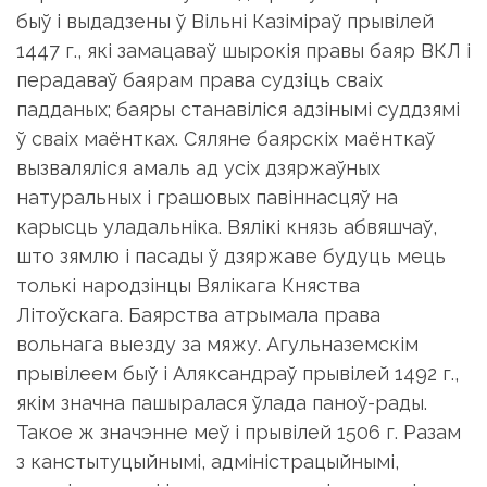
быў і выдадзены ў Вільні Казіміраў прывілей
1447 г., які замацаваў шырокія правы баяр ВКЛ і
перадаваў баярам права судзіць сваіх
падданых; баяры станавіліся адзінымі суддзямі
ў сваіх маёнтках. Сяляне баярскіх маёнткаў
вызваляліся амаль ад усіх дзяржаўных
натуральных і грашовых павіннасцяў на
карысць уладальніка. Вялікі князь абвяшчаў,
што зямлю і пасады ў дзяржаве будуць мець
толькі народзінцы Вялікага Княства
Літоўскага. Баярства атрымала права
вольнага выезду за мяжу. Агульназемскім
прывілеем быў і Аляксандраў прывілей 1492 г.,
якім значна пашыралася ўлада паноў-рады.
Такое ж значэнне меў і прывілей 1506 г. Разам
з канстытуцыйнымі, адміністрацыйнымі,