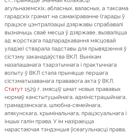
ст., прыняцце значнай колькасці
агульназемскіх, абласных, валасных, а таксама
гарадскіх грамат на самакіраванне (гарады ў
працэсе цэнтралізацыі дзяржавы спрабавалі
вызначыць сваё месца ў дзяржаве, вызваліцца
ад жорсткага падпарадкавання мясцовай
уладзе) стварала падставы для прывядзення ў
сістэму заканадаўства ВКЛ. Вынікам
назапашанага тэарэтычнага і практычнага
вопыту ў ВКЛ стала прыняцце першага
сістэматызаванага прававога акта ў ВКЛ.
Статут
1529 г. змясціў шмат новых прававых
нормаў канстытуцыйнага, адміністрацыйнага,
грамадзянскага, шлюбна-сямейнага,
апякунскага, крымінальнага, працэсуальнага і
іншых галін права. У ім назіраецца
нарастаючая тэндэнцыя ўсеагульнасці права,