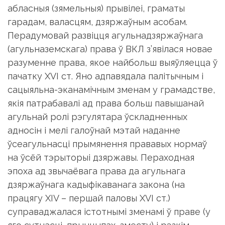
абласныя (зямельныя) прывілеі, граматы
гарадам, валасцям, дзяржаўным асобам.
Перадумовай развіцця агульнадзяржаўнага
(агульназемскага) права ў ВКЛ з’явілася новае
разуменне права, якое найбольш выяўляецца ў
пачатку XVI ст. Яно адпавядала палітычным і
сацыяльна-эканамічным зменам у грамадстве,
якія патрабавалі ад права больш павышанай
агульнай ролі рэгулятара ўскладненных
адносін і мелі галоўнай мэтай наданне
ўсеагульнасці прымянення прававых нормаў
на ўсёй тэрыторыі дзяржавы. Пераходная
эпоха ад звычаёвага права да агульнага
дзяржаўнага кадыфікаванага закона (на
працягу XIV – першай паловы XVI ст.)
суправаджалася істотнымі зменамі ў праве (у