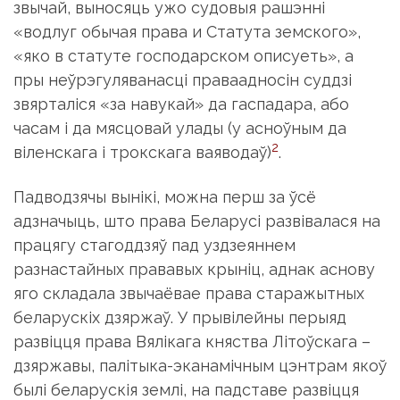
звычай, выносяць ужо судовыя рашэнні
«водлуг обычая права и Статута земского»,
«яко в статуте господарском описуеть», а
пры неўрэгуляванасці праваадносін суддзі
звярталіся «за навукай» да гаспадара, або
часам і да мясцовай улады (у асноўным да
2
віленскага і трокскага ваяводаў)
.
Падводзячы вынікі, можна перш за ўсё
адзначыць, што права Беларусі развівалася на
працягу стагоддзяў пад уздзеяннем
разнастайных прававых крыніц, аднак аснову
яго складала звычаёвае права старажытных
беларускіх дзяржаў. У прывілейны перыяд
развіцця права Вялікага княства Літоўскага –
дзяржавы, палітыка-эканамічным цэнтрам якоў
былі беларускія землі, на падставе развіцця