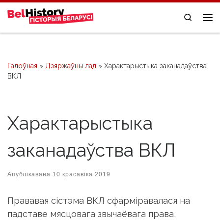
Skip to content
Search
Me
Галоўная
»
Дзяржаўны лад
»
Характарыстыка заканадаўства
ВКЛ
Характарыстыка
заканадаўства ВКЛ
Апублікавана
10 красавіка 2019
Прававая сістэма ВКЛ сфарміравалася на
падставе мясцовага звычаёвага права,