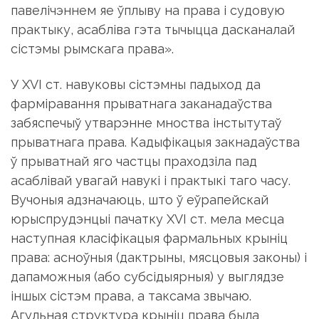
павелічэннем яе ўплыву на права і судовую
практыку, асабліва гэта тычыцца дасканалай
сістэмы рымскага права».
У ХVІ ст. навуковы сістэмны падыход да
фарміравання прыватнага заканадаўства
забяспечыў утварэнне мноства інстытутаў
прыватнага права. Кадыфікацыя закнадаўства
ў прыватнай яго частцы праходзіла пад
асаблівай увагай навукі і практыкі таго часу.
Вучоныя адзначаюць, што ў еўрапейскай
юрыспрудэнцыі пачатку ХVІ ст. мела месца
наступная класіфікацыя фармальных крыніц
права: асноўныя (дактрыны, мясцовыя законы) і
дапаможныя (або субсідыярныя) у выглядзе
іншых сістэм права, а таксама звычаю.
Агульная структура крыніц права была