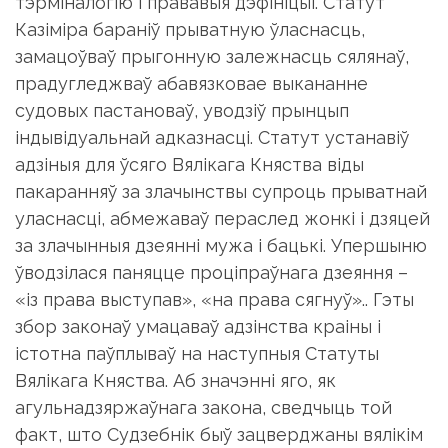
тэрміналогію і прававыя дэфініцыі. Статут
Казіміра бараніў прыватную ўласнасць,
замацоўваў прыгонную залежнасць сялянаў,
прадугледжваў абавязковае выкананне
судовых пастановаў, уводзіў прынцып
індывідуальнай адказнасці. Статут устанавіў
адзіныя для ўсяго Вялікага Княства віды
пакаранняў за злачынствы супроць прыватнай
уласнасці, абмежаваў пераслед жонкі і дзяцей
за злачынныя дзеянні мужа і бацькі. Упершыню
ўводзілася паняцце проціпраўнага дзеяння –
«із права выступав», «на права сягнуў».. Гэты
збор законаў умацаваў адзінства краіны і
істотна паўплываў на наступныя Статуты
Вялікага Княства. Аб значэнні яго, як
агульнадзяржаўнага закона, сведчыць той
факт, што Судзебнік быў зацверджаны вялікім