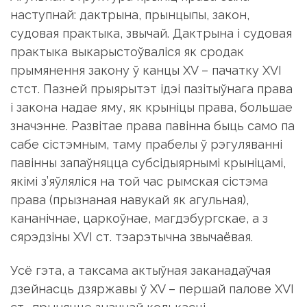
наступнай: дактрына, прынцыпы, закон,
судовая практыка, звычай. Дактрына і судовая
практыка выкарыстоўваліся як сродак
прымянення закону ў канцы ХV – пачатку ХVІ
стст. Пазней прыярытэт ідэі пазітыўнага права
і закона надае яму, як крыніцы права, большае
значэнне. Развітае права павінна быць само па
сабе сістэмным, таму прабелы ў рэгуляванні
павінны запаўняцца субсідыярнымі крыніцамі,
якімі з’яўляліся на той час рымская сістэма
права (прызнаная навукай як агульная),
кананічнае, царкоўнае, магдэбургскае, а з
сярэдзіны ХVІ ст. тэарэтычна звычаёвая.
Усё гэта, а таксама актыўная заканадаўчая
дзейнасць дзяржавы ў ХV – першай палове ХVІ