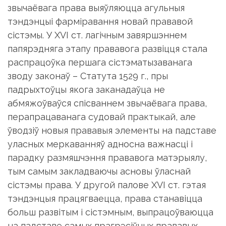
звычаёвага права выяўляюцца агульныя
тэндэнцыі фарміравання новай прававой
сістэмы. У ХVI ст. лагічным завяршэннем
папярэдняга этапу прававога развіцця стала
распрацоўка першага сістэматызаванага
зводу законаў – Статута 1529 г., пры
падрыхтоўцы якога заканадаўца не
абмяжоўваўся спісваннем звычаёвага права,
перапрацаванага судовай практыкай, але
ўводзіў новыя прававыя элементы на падставе
уласных меркаванняў адносна важнасці і
парадку размяшчэння прававога матэрыялу,
тым самым закладваючы асновы ўласнай
сістэмы права. У другой палове ХVI ст. гэтая
тэндэнцыя працягваецца, права станавіцца
больш развітым і сістэмным, выпрацоўваюцца
на падставе самых прагрэсіўных прававых