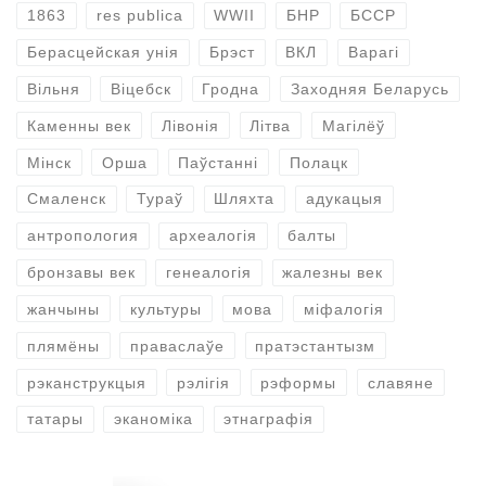
1863
res publica
WWII
БНР
БССР
Берасцейская унія
Брэст
ВКЛ
Варагі
Вільня
Віцебск
Гродна
Заходняя Беларусь
Каменны век
Лівонія
Літва
Магілёў
Мінск
Орша
Паўстанні
Полацк
Смаленск
Тураў
Шляхта
адукацыя
антропология
археалогія
балты
бронзавы век
генеалогія
жалезны век
жанчыны
культуры
мова
міфалогія
плямёны
праваслаўе
пратэстантызм
рэканструкцыя
рэлігія
рэформы
славяне
татары
эканоміка
этнаграфія