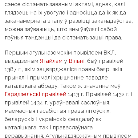
сэнсе сістэматызаванымі актамі, аднак, калі
глядзець на іх увогуле і адносіцца да іх як да
заканамернага этапу ў развіцці заканадаўства,
можна заўважыць, што яны ўяўлялі сабой
пэўныя тэндэнцыі да сістэматызацыі права.
Першым агульназемскім прывілеем ВКЛ,
выдадзеным
Ягайлам
у
Вільні
, быў прывілей
1387 г., якім зацвярджаліся правы баяр, якія
прынялі і прымалі хрышчэнне паводле
каталіцкага абраду. Такое ж значэнне меў
Гарадзельскі прывілей
1413 г. Прывілей 1432 г. і
прывілей 1434 г. ураўнавалі саслоўныя,
маёмасныя і асабістыя правы літоўскіх,
беларускіх і украінскіх феадалаў як
каталіцкага, так і праваслаўнага
веравызнання. Агульнадзяржаўным прывілеем