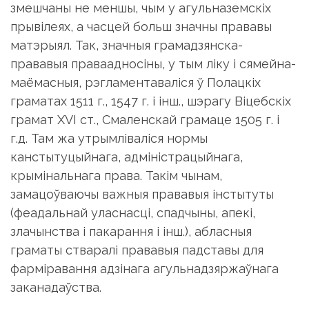
змешчаны не меншы, чым у агульназемскіх
прывілеях, а часцей больш значны прававы
матэрыял. Так, значныя грамадзянска-
прававыя праваадносіны, у тым ліку і сямейна-
маёмасныя, рэгламентаваліся ў Полацкіх
граматах 1511 г., 1547 г. і інш., шэрагу Віцебскіх
грамат ХVІ ст., Смаленскай грамаце 1505 г. і
г.д. Там жа утрымліваліся нормы
канстытуцыйнага, адміністрацыйнага,
крымінальнага права. Такім чынам,
замацоўваючы важныя прававыя інстытуты
(феадальнай уласнасці, спадчыны, апекі,
злачынства і пакарання і інш.), абласныя
граматы стваралі прававыя падставы для
фарміравання адзінага агульнадзяржаўнага
заканадаўства.