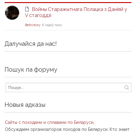
Войны Старажытнага Полацка з Даніяй у
V стагоддзі
Belhistory
, 6 гадоў таму
Далучайся да нас!
Пошук па форуму
Новыя адказы
Сайты с походами и сплавами по Беларуси,
Обсуждаем организаторов походов по Беларуси. Кто знает
...