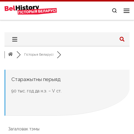
Skip to content
Search
Me
Гісторыя Беларусі
Старажытны перыяд
90 тыс. год да н.э. – V ст.
Загаловак тэмы