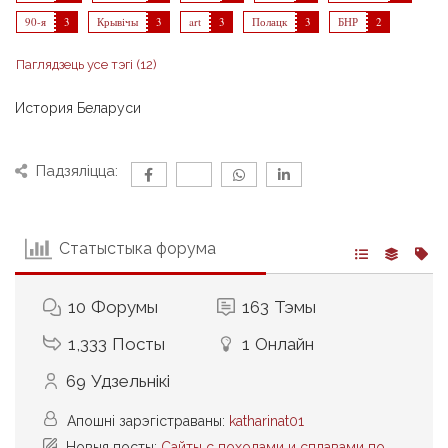
90-я
3
Крывічы
3
art
3
Полацк
3
БНР
2
Паглядзець усе тэгі (12)
История Беларуси
Падзяліцца:
Статыстыка форума
10
Форумы
163
Тэмы
1,333
Посты
1
Онлайн
69
Удзельнікі
Апошні зарэгістраваны:
katharinat01
Новыя посты:
Сайты с походами и сплавами по