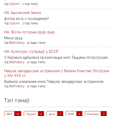
Ад
Opium
,
1 год таму
НА: Быховский Замок
фотки есть с посещения?
Ад
Opium
,
1 год таму
НА: Фота-гісторыя 1939-1945
Мiнск.1944
Ад
Belhistory
,
4 гады таму
НА: Культура і супраціў у БССР
У Каўнасе адбылася прэзентацыя кнігі Таццяны Астроўскай...
Ад
Belhistory
,
4 гады таму
Навука звяздарская: астраномія ў Вялікім Княстве Літоўскім
у XIV-XVII ст.
Выйшла унікальная кніга "Навука звяздарская: астраномія...
Ад
Belhistory
,
4 гады таму
Тэгі тэмаў
ВКЛ
14
Украіна
6
фота
5
БНФ
4
Генетыка
3