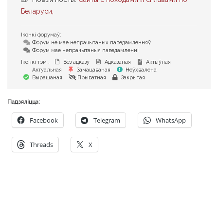
Беларуси,
Іконкі форумаў:
Форум не мае непрачытаных паведамленняў
Форум мае непрачытаныя паведамленні
Іконкі тэм :
Без адказу
Адказаная
Актыўная
Актуальная
Замацаваная
Неўхвалена
Вырашаная
Прыватная
Закрытая
Падзяліцца:
Facebook
Telegram
WhatsApp
Threads
X