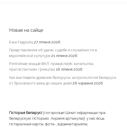
Новае на сайце
Ежы Гедройц
27 ліпеня 2026
Представления об удаче, судьбе и случайности в
европейской культуре
21 ліпеня 2026
Рэлігійнае жыццё ВКЛ: праваслаўе, каталіцтва,
пратэстантызм і ўніяцтва
16 ліпеня 2026
Как выглядели древние белорусы: антропология Беларуси
от бронзового века до наших дней
26 чэрвеня 2026
Гісторыя Беларусі
ў інтэрнэце! Шмат інфармацыі пра
беларускую гісторыю. Акрамя артыкулаў, у нас ёсць
гістарычныя карты, фота-, відэаматэрыялы,