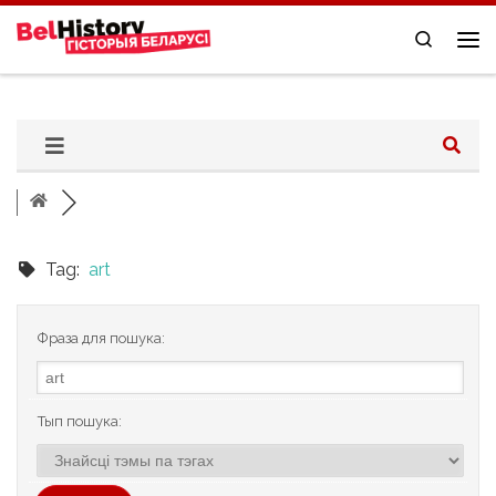
Skip to content
Search
Me
Tag:
art
Фраза для пошука:
Тып пошука: