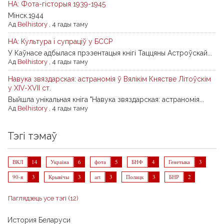
НА: Фота-гісторыя 1939-1945
Мiнск.1944
Ад
Belhistory
,
4 гады таму
НА: Культура і супраціў у БССР
У Каўнасе адбылася прэзентацыя кнігі Таццяны Астроўскай...
Ад
Belhistory
,
4 гады таму
Навука звяздарская: астраномія ў Вялікім Княстве Літоўскім
у XIV-XVII ст.
Выйшла унікальная кніга "Навука звяздарская: астраномія...
Ад
Belhistory
,
4 гады таму
Тэгі тэмаў
ВКЛ
14
Украіна
6
фота
5
БНФ
4
Генетыка
3
90-я
3
Крывічы
3
art
3
Полацк
3
БНР
2
Паглядзець усе тэгі (12)
История Беларуси