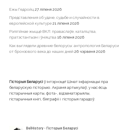
Ежы Гедройц
27 ліпеня 2026
Представления об удаче, судьбе и случайности в
европейской культуре
21 ліпеня 2026
Рэлігійнае жыццё ВКЛ: праваслаўе, каталіцтва,
пратэстантызм і ўніяцтва
16 ліпеня 2026
Как выглядели древние белорусы: антропология Беларуси
от бронзового века до наших дней
26 чэрвеня 2026
Гісторыя Беларусі
ў інтэрнэце! Шмат інфармацыі пра
беларускую гісторыю. Акрамя артыкулаў, у нас ёсць
гістарычныя карты, фота-, відэаматэрыялы,
гістарычныя кнігі, біяграфіі і гісторыя гарадоў.