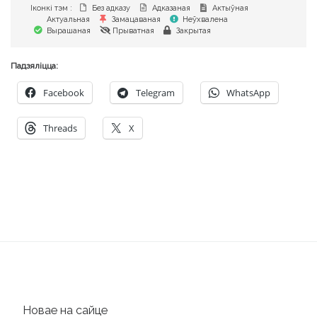
Іконкі тэм :
Без адказу
Адказаная
Актыўная
Актуальная
Замацаваная
Неўхвалена
Вырашаная
Прыватная
Закрытая
Падзяліцца:
Facebook
Telegram
WhatsApp
Threads
X
Новае на сайце