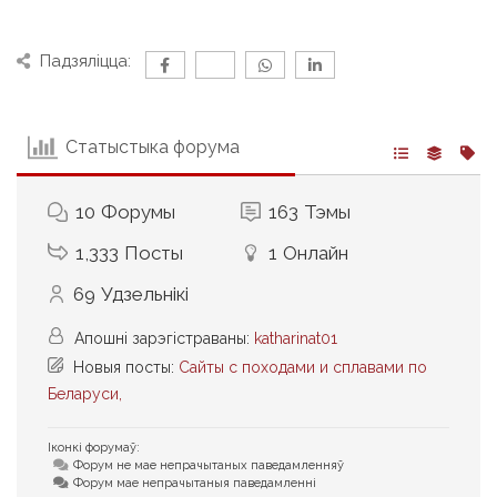
Падзяліцца:
Статыстыка форума
10
Форумы
163
Тэмы
1,333
Посты
1
Онлайн
69
Удзельнікі
Апошні зарэгістраваны:
katharinat01
Новыя посты:
Сайты с походами и сплавами по
Беларуси,
Іконкі форумаў:
Форум не мае непрачытаных паведамленняў
Форум мае непрачытаныя паведамленні