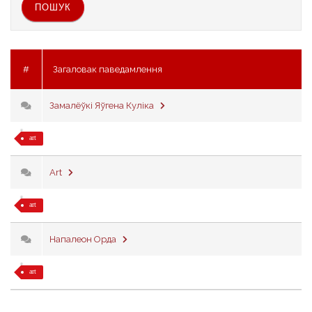
#
Загаловак паведамлення
Замалёўкі Яўгена Куліка
art
Art
art
Напалеон Орда
art