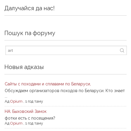
Далучайся да нас!
Пошук па форуму
Новыя адказы
Сайты с походами и сплавами по Беларуси,
Обсуждаем организаторов походов по Беларуси. Кто знает
...
Ад
Opium
,
1 год таму
НА: Быховский Замок
фотки есть с посещения?
Ад
Opium
,
1 год таму