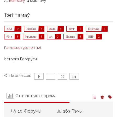
Ад
Belhistory
,
4 гады таму
Тэгі тэмаў
ВКЛ
14
Украіна
6
фота
5
БНФ
4
Генетыка
3
90-я
3
Крывічы
3
art
3
Полацк
3
БНР
2
Паглядзець усе тэгі (12)
История Беларуси
Падзяліцца:
Статыстыка форума
10
Форумы
163
Тэмы