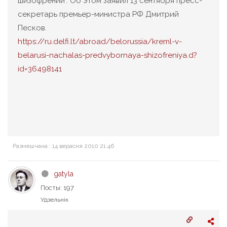
шизофрении". Об этом заявил 13 сентября пресс-
секретарь премьер-министра РФ Дмитрий
Песков.
https://ru.delfi.lt/abroad/belorussia/kreml-v-
belarusi-nachalas-predvybornaya-shizofreniya.d?
id=36498141
Размешчана : 14 верасня 2010 21:46
gatyla
Посты: 197
Удзельнік