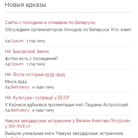
Новыя адказы
Сайты с походами и сплавами по Беларуси,
Обсуждаем организаторов походов по Беларуси. Кто знает
...
Ад
Opium
,
1 год таму
НА: Быховский Замок
фотки есть с посещения?
Ад
Opium
,
1 год таму
НА: Фота-гісторыя 1939-1945
Мiнск.1944
Ад
Belhistory
,
4 гады таму
НА: Культура і супраціў у БССР
У Каўнасе адбылася прэзентацыя кнігі Таццяны Астроўскай...
Ад
Belhistory
,
4 гады таму
Навука звяздарская: астраномія ў Вялікім Княстве Літоўскім
у XIV-XVII ст.
Выйшла унікальная кніга "Навука звяздарская: астраномія...