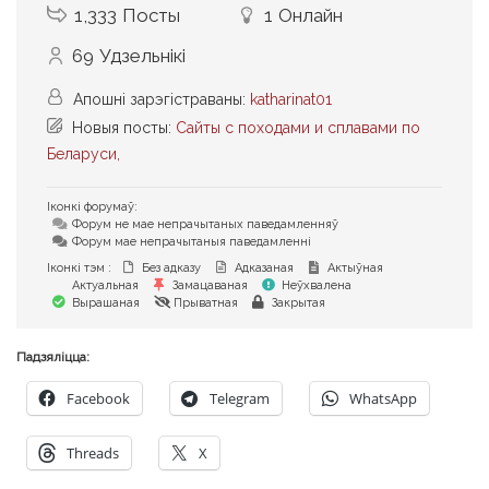
1,333
Посты
1
Онлайн
69
Удзельнікі
Апошні зарэгістраваны:
katharinat01
Новыя посты:
Сайты с походами и сплавами по
Беларуси,
Іконкі форумаў:
Форум не мае непрачытаных паведамленняў
Форум мае непрачытаныя паведамленні
Іконкі тэм :
Без адказу
Адказаная
Актыўная
Актуальная
Замацаваная
Неўхвалена
Вырашаная
Прыватная
Закрытая
Падзяліцца:
Facebook
Telegram
WhatsApp
Threads
X