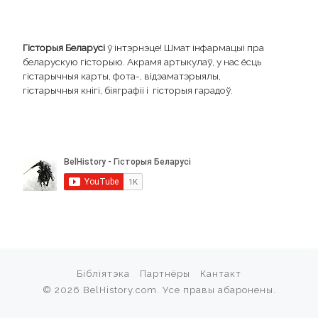
Гісторыя Беларусі
ў інтэрнэце! Шмат інфармацыі пра
беларускую гісторыю. Акрамя артыкулаў, у нас ёсць
гістарычныя карты, фота-, відэаматэрыялы,
гістарычныя кнігі, біяграфіі і гісторыя гарадоў.
Бібліятэка
Партнёры
Кантакт
© 2026
BelHistory.com
. Усе правы абаронены.