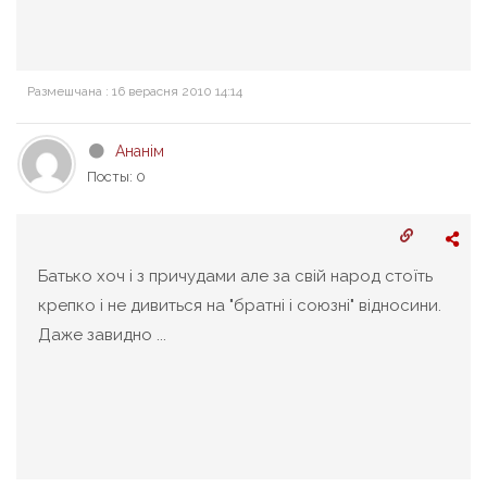
Размешчана : 16 верасня 2010 14:14
Ананім
Посты: 0
Батько хоч і з причудами але за свій народ стоїть
крепко і не дивиться на "братні і союзні" відносини.
Даже завидно ...