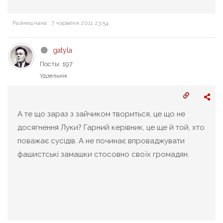
Размешчана : 7 чэрвеня 2011 23:54
gatyla
Посты: 197
Удзельнік
А те що зараз з зайчиком твориться, це що не
досягнення Луки? Гарний керівник, це ще й той, хто
поважає сусідів. А не починає впроваджувати
фашистські замашки стосовно своїх громадян.