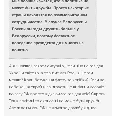
Мне вообще кажется, что в политике не
может быть дружбы. Просто некоторые
страны находятся во взаимовыгодном
сотрудничестве. В случае Белорусси и
России выгоды дружить больше у
Белоруссии, поэтому бестактное
поведение президента для многих не
понятно.
А як інакше назвати ситуацію, коли ціна на газ для
України світова, а транзит для Росії в 4 рази
менше? Коли базування флоту за копійки? Коли на
небажання України заключати не вигідний договір
по газу РФ просто відключила газ для всієї Європи.
Так в політиці та економіці не може бути дружби.
Але ж потім хай РФ не вимагає дружбу від нас.