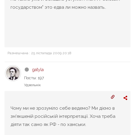
государством" это едва ли можно назвать..
Размешчана : 25 лістапада 2009 20:18
gatyla
Посты: 197
Удзельнік
Чому ми не зрозуміло себе ведемо? Ми діємо в
зм'якшеній російській інтерпретації. Хоча треба
діяти так само як РФ - по хамськи.