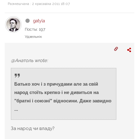
Размешчана : 2 красавіка 2011 18:07
gatyla
Посты: 197
Удзельнік
@Анатоль wrote:
Батько хоч і з причудами але за свій
народ стоїть крепко і не дивиться на
"братні і союзні" відносини. Даже завидно
...
За народ чи владу?