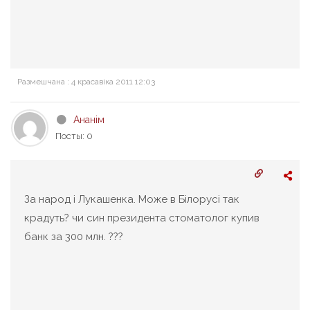
Размешчана : 4 красавіка 2011 12:03
Ананім
Посты: 0
За народ і Лукашенка. Може в Білорусі так
крадуть? чи син президента стоматолог купив
банк за 300 млн. ???