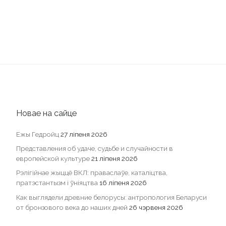
Новае на сайце
Ежы Гедройц
27 ліпеня 2026
Представления об удаче, судьбе и случайности в
европейской культуре
21 ліпеня 2026
Рэлігійнае жыццё ВКЛ: праваслаўе, каталіцтва,
пратэстантызм і ўніяцтва
16 ліпеня 2026
Как выглядели древние белорусы: антропология Беларуси
от бронзового века до наших дней
26 чэрвеня 2026