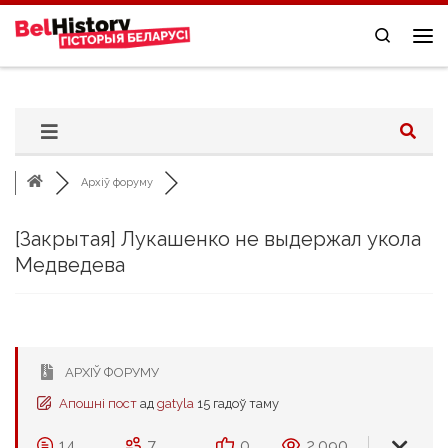
Skip to content
Search
Me
Архіў форуму
[Закрытая]
Лукашенко не выдержал укола
Медведева
АРХІЎ ФОРУМУ
Апошні пост
ад
gatyla
15 гадоў таму
14
7
0
2,090