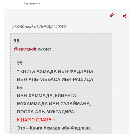
Удзельнік
@красный цилиндр wrote:
@staravoit
wrote:
" КНИГА АХМАДА ИБН-ФАДЛАНА
ИБН-АЛЬ-'АББАСА ИБН-РАШИДА
55
ИБН-ХАММАДА, КЛИЕНТА
МУХАММАДА ИБН-СУЛАЙМАНА,
ПОСЛА АЛЬ-МУКТАДИРА
К ЦАРЮ СЛАВЯН
Это – Книга Ахмада ибн-Фадлана