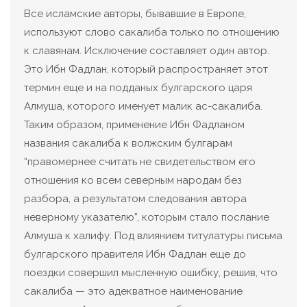
Все исламские авторы, бывавшие в Европе,
используют слово сакалиба только по отношению
к славянам. Исключение составляет один автор.
Это Ибн Фадлан, который распространяет этот
термин еще и на подданых булгарского царя
Алмуша, которого именует малик ас-сакалиба.
Таким образом, применение Ибн Фадланом
названия сакалиба к волжским булгарам
“правомернее считать не свидетельством его
отношения ко всем северным народам без
разбора, а результатом следования автора
неверному указателю”, которым стало послание
Алмуша к халифу. Под влиянием титулатуры письма
булгарского правителя Ибн Фадлан еще до
поездки совершил мысленную ошибку, решив, что
сакалиба — это адекватное наименование