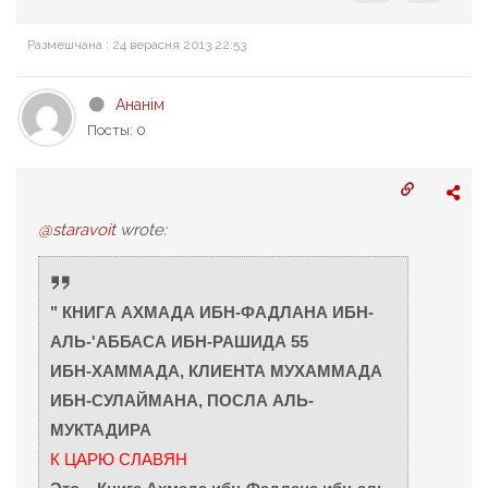
Размешчана : 24 верасня 2013 22:53
Ананім
Посты: 0
@staravoit
wrote:
" КНИГА АХМАДА ИБН-ФАДЛАНА ИБН-
АЛЬ-'АББАСА ИБН-РАШИДА 55
ИБН-ХАММАДА, КЛИЕНТА МУХАММАДА
ИБН-СУЛАЙМАНА, ПОСЛА АЛЬ-
МУКТАДИРА
К ЦАРЮ СЛАВЯН