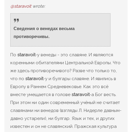
@staravoit
wrote:
Сведения о венедах весьма
противоречивы.
По
staravoit
-у венеды - это славяне. И являются
коренными обитателями Центральной Европы. Что
же здесь противоречивого? Разве что только то,
что по
staravoit
-у и булгары славяне. И явились в
Европу в Раннем Средневековье. Как это всё
вместе умещается в голове
staravoit
-а Бог весть.
При этом ни один современный учёный не считает
славянами ни венедов (взгляды Л. Нидерле давным-
давно устарели), ни булгар. Язык и тех, и других
известен и он не славянский. Пражская культура