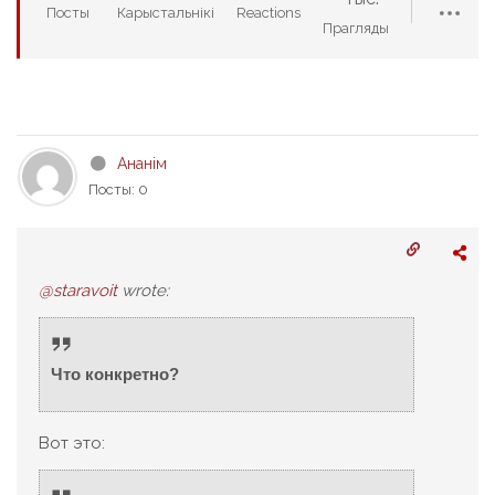
Посты
Карыстальнікі
Reactions
Прагляды
Ананім
Посты: 0
@staravoit
wrote:
Что конкретно?
Вот это: