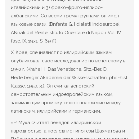
италийскими и 3) фрако-фриго-иллиро-
албанскими. Со всеми тремя группами он имел
языковые связи. (Bnfante G. I dialetti indoeuropei.
ANnali del Reale Istituto Orientale di Napoli. Vol. IV,
fasc. IX. 1931. S. 69 ff) .
Х. Крае, специалист по иллирийским языкам
опубликовал свое исследование по венетскому в
1950 г. (Krahe H., Das Venetische. Sitz.-Ber. D.
Hedelberger Akademie der Wissenschaften, phil.-hist.
Klasse, 1950, 3.). Он считал венетский
самостоятельным индоевропейским языком,
занимающим промежуточное положение между
латинским, иллирийским и германским.
«Р. Муха считает венедов иллирийской
народностью, а последние гипотезы Шахматова и