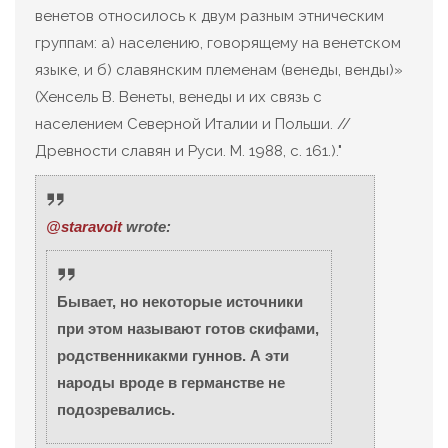
венетов относилось к двум разным этническим
группам: а) населению, говорящему на венетском
языке, и б) славянским племенам (венеды, венды)»
(Хенсель В. Венеты, венеды и их связь с
населением Северной Италии и Польши. //
Древности славян и Руси. М. 1988, с. 161.)."
@staravoit
wrote:
Бывает, но некоторые источники
при этом называют готов скифами,
родственникакми гуннов. А эти
народы вроде в германстве не
подозревались.