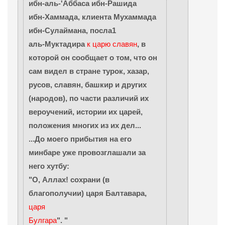
ибн-аль-'Аббаса ибн-Рашида
ибн-Хаммада, клиента Мухаммада
ибн-Сулаймана, посла1
аль-Муктадира
к царю славян
, в
которой он сообщает о том, что он
сам видел в стране турок, хазар,
русов, славян, башкир и других
(народов), по части различий их
вероучений, истории их царей,
положения многих из их дел...
...До моего прибытия на его
минбаре уже провозглашали за
него хутбу:
"О, Аллах! сохрани (в
благополучии) царя Балтавара,
царя
Булгара
". "