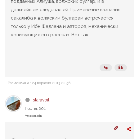
подданных Алмуша, волжских булгар, и в
дальнейшем следовал ей. Применение названия
сакалиба к волжским булгарам встречается
только у Ибн Фадлана и авторов, механически
копирующих его рассказ. Вот так.
Размешчана : 24 верасня 2013 22:56
staravoit
Посты: 201
Удзельнік