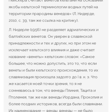
Пейскера считают венетов кельтами на основании
якобы кельтской терминологии водных путей на
территории прародины венедов» (Л. Нидерде,
2010, с. 39, там же ссылка на критику).
Л. Нидерле (1956) не разделяет адриатических и
балтийских венетов. Он уверен в славянской
принадлежности и тех и других, но при этом не
исключает кельтского влияния и даже считает
название «венеты» кельтским словом: «Самое
большее, что можно допустить, это то, что если
венеты и были кельтского происхождения, то их
славянизация произошла задолго до I в. н. э. Что
же касается моей точки зрения, то я не
сомневаюсь в том, что венеды Плиния, Тацита и
Птолемея, так же как венеды Иордана, Прокопия и
более поздних историков, всегда были славянами.
Их наименование — венды, венеды — не было