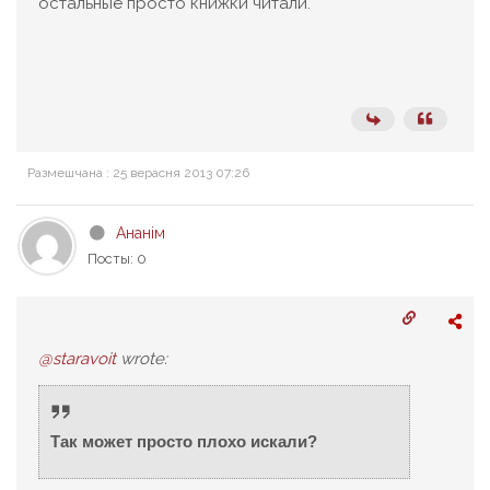
остальные просто книжки читали.
Размешчана : 25 верасня 2013 07:26
Ананім
Посты: 0
@staravoit
wrote:
Так может просто плохо искали?