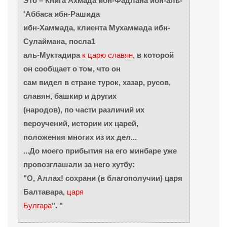
Это – Книга Ахмада ибн-Фадлана ибн-аль-
'Аббаса ибн-Рашида
ибн-Хаммада, клиента Мухаммада ибн-
Сулаймана, посла1
аль-Муктадира
к царю славян
, в которой
он сообщает о том, что он
сам видел в стране турок, хазар, русов,
славян, башкир и других
(народов), по части различий их
вероучений, истории их царей,
положения многих из их дел...
...До моего прибытия на его минбаре уже
провозглашали за него хутбу:
"О, Аллах! сохрани (в благополучии) царя
Балтавара,
царя
Булгара
". "