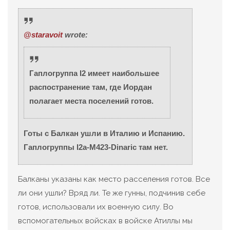
@staravoit
wrote:
Гаплогруппа I2 имеет наибольшее
распостранение там, где Иордан
полагает места поселений готов.
Готы с Балкан ушли в Италию и Испанию.
Гаплогруппы I2a-M423-Dinaric там нет.
Балканы указаны как место расселения готов. Все
ли они ушли? Вряд ли. Те же гунны, подчинив себе
готов, использовали их военную силу. Во
вспомогательных войсках в войске Атиллы мы