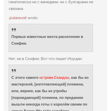
генетически ни с венедами, ни с булгарами не
связана.
@staravoit
wrote:
Первые известные места расселения в
Скифии.
Нет, не в Скифии. Вот что пишет Иордан:
С этого самого
острова Скандзы
, как бы из
мастерской, [изготовляющей] племена,
или, вернее, как бы из утробы
[порождающей] племена, по преданию
вышли некогда готы с королём своим по
имени Бериг. [На трёх кораблях,