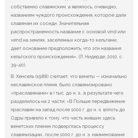
собственно славянским, а являлось, очевидно,
названием чуждого происхождения, которое дали
славянам их соседи. Значительная
распространенность название с основой vind или
vend на землях, заселенных когда-то кельтами,
дает основание предположить, что эти названия
кельтского происхождения». (Л. Нидерде, 2010, с.
39-40).
В. Хенсель (1988) считает, что венеты — изначально
неславянское племя, было славянизировано
«праславянами» в I тыс. до н. э., в результате чего
разделилось на 2 части: «В Польше передвижение
праславян на запад после 1000 г. до н. э. вплоть до
Одры привело к тому, что часть живших здесь
венетских племен подверглась процессу
славянизации… после 1000 г. до н. э. наименование