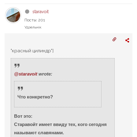
staravoit
Посты: 201
Удзельнік
"красный цилиндр"]
@staravoit
wrote:
Что конкретно?
Вот это:
Старавойт имеет ввиду тех, кого сегодня
называют славянами.