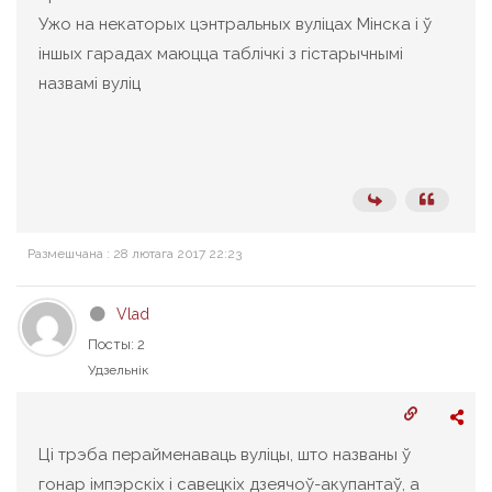
Ужо на некаторых цэнтральных вуліцах Мінска і ў
іншых гарадах маюцца таблічкі з гістарычнымі
назвамі вуліц
Размешчана : 28 лютага 2017 22:23
Vlad
Посты: 2
Удзельнік
Ці трэба перайменаваць вуліцы, што названы ў
гонар імпэрскіх і савецкіх дзеячоў-акупантаў, а