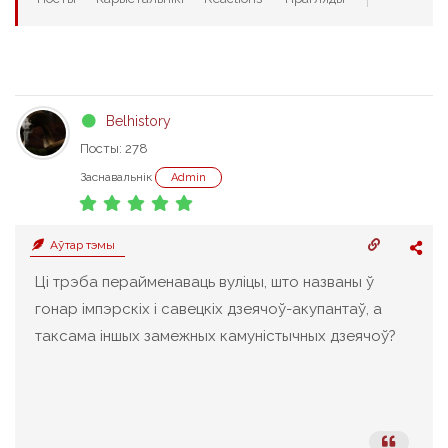
Belhistory
Посты: 278
Заснавальнік
Admin
Аўтар тэмы
Ці трэба перайменаваць вуліцы, што названы ў
гонар імпэрскіх і савецкіх дзеячоў-акупантаў, а
таксама іншых замежных камуністычных дзеячоў?