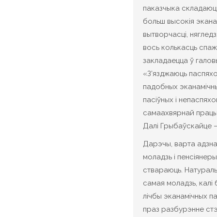
паказчыка складаюць 
больш высокія экана
вытворчасці, нягледз
вось колькасць спаж
закладаецца ў галов
«З’язджаюць паспяхов
падобных эканамічны
пасіўных і непаспяхо
самаахвярнай працы,
Далі Грыбаўскайце — 
Дарэчы, варта адзнач
моладзь і пенсіянеры
ствараюць. Натураль
самая моладзь, калі 
лічбы эканамічных п
праз разбурэнне ст