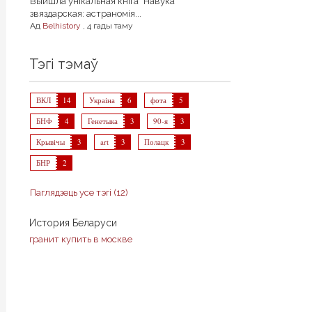
Выйшла унікальная кніга "Навука
звяздарская: астраномія...
Ад
Belhistory
,
4 гады таму
Тэгі тэмаў
ВКЛ
14
Украіна
6
фота
5
БНФ
4
Генетыка
3
90-я
3
Крывічы
3
art
3
Полацк
3
БНР
2
Паглядзець усе тэгі (12)
История Беларуси
гранит купить в москве