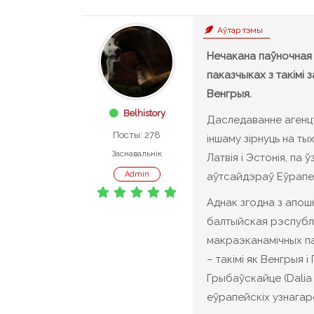
Аўтар тэмы
Нечакана паўночная
паказчыках з такімі
Венгрыя.
Belhistory
Даследаванне агенцтв
Посты: 278
іншаму зірнуць на тых
Заснавальнік
Латвія і Эстонія, па
Admin
аўтсайдэраў Еўрапей
Аднак згодна з апош
балтыйская рэспубл
макраэканамічных п
– такімі як Венгрыя 
Грыбаўскайце (Dalia
еўрапейскіх узнагар