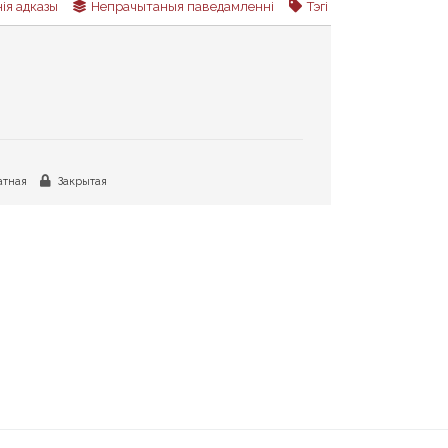
ія адказы
Непрачытаныя паведамленні
Тэгі
тная
Закрытая