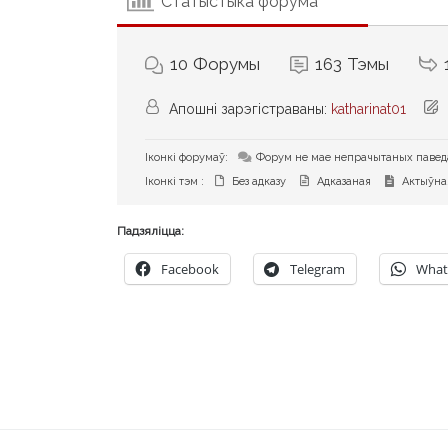
Статыстыка форума
10
Форумы
163
Тэмы
Апошні зарэгістраваны:
katharinat01
Іконкі форумаў:
Форум не мае непрачытаных паве
Іконкі тэм :
Без адказу
Адказаная
Актыўна
Падзяліцца:
Facebook
Telegram
What