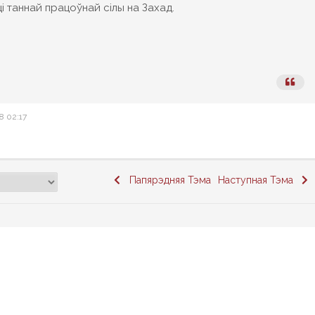
і таннай працоўнай сілы на Захад.
8 02:17
Папярэдняя Тэма
Наступная Тэма