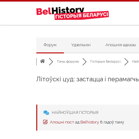
Skip to content
Форум
Удзельнікі
Апошнія адказы
Тэмы форума
Гісторыя Беларусі
Най
Літоўскі цуд: застацца і перамагч
НАЙНОЎШАЯ ГІСТОРЫЯ
Апошні пост
ад
Belhistory
8 гадоў таму