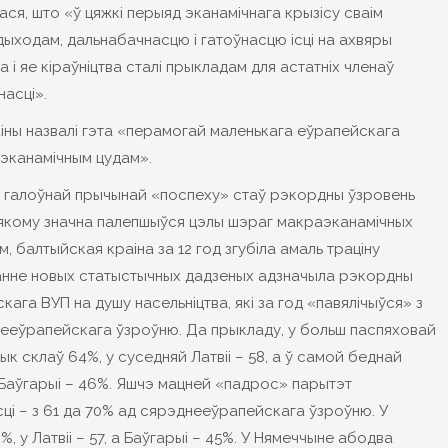
ася, што «ў цяжкі перыяд эканамічнага крызісу сваім
ыходам, дальнабачнасцю і гатоўнасцю ісці на ахвяры
і яе кіраўніцтва сталі прыкладам для астатніх членаў
асці».
аіны назвалі гэта «перамогай маленькага еўрапейскага
 эканамічным цудам».
я, галоўнай прычынай «поспеху» стаў рэкордны ўзровень
 якому значна палепшыўся цэлы шэраг макраэканамічных
, балтыйская краіна за 12 год згубіла амаль траціну
нне новых статыстычных дадзеных адзначыла рэкордны
кага ВУП на душу насельніцтва, які за год «павялічыўся» з
нееўрапейскага ўзроўню. Да прыкладу, у больш паспяховай
к склаў 64%, у суседняй Латвіі – 58, а ў самой беднай
Баўгарыі – 46%. Яшчэ мацней «падрос» парытэт
сці – з 61 да 70% ад сярэднееўрапейскага ўзроўню. У
, у Латвіі – 57, а Баўгарыі – 45%. У Нямеччыне абодва