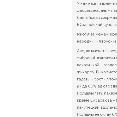
У намінацыі адзначал
дысцыплінаваным пад
балтыйская дзяржава 
Еўрапейскай супольн
Многія за межамі кр
народу» і «літоўскім
Але, як высветлілас
эміграцыі, дзякуючы
паказчыкаў. Нагадаем
жыхароў. Выкарыста
гадавы «рост» літоўс
57 да 66% ад сярэд
Польшчы гэты паказчы
краіне Еўрасаюза – 
пакупніцкай здольна
Польшчы ён склаў 69%