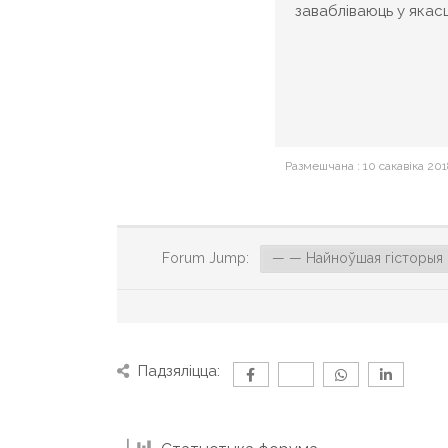
завабліваюць у якасц
Размешчана : 10 сакавіка 201
Forum Jump:
Падзяліцца: