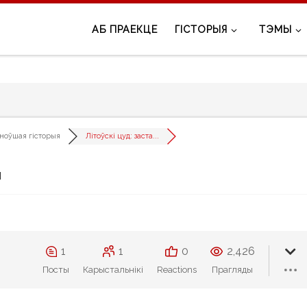
АБ ПРАЕКЦЕ
ГІСТОРЫЯ
ТЭМЫ
ноўшая гісторыя
Літоўскі цуд: заста...
ы
1
1
0
2,426
Посты
Карыстальнікі
Reactions
Прагляды