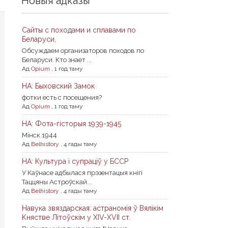
Новыя адказы
Сайты с походами и сплавами по
Беларуси,
Обсуждаем организаторов походов по
Беларуси. Кто знает ...
Ад
Opium
,
1 год таму
НА: Быховский Замок
фотки есть с посещения?
Ад
Opium
,
1 год таму
НА: Фота-гісторыя 1939-1945
Мiнск.1944
Ад
Belhistory
,
4 гады таму
НА: Культура і супраціў у БССР
У Каўнасе адбылася прэзентацыя кнігі
Таццяны Астроўскай...
Ад
Belhistory
,
4 гады таму
Навука звяздарская: астраномія ў Вялікім
Княстве Літоўскім у XIV-XVII ст.