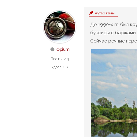
Аўтар тэмы
До 1990-х гг. был к
буксиры с баржами.
Сейчас речные пере
Opium
Посты: 44
Удзельнік