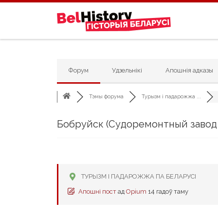
Skip to content
Форум
Удзельнікі
Апошнія адказы
Тэмы форума
Турызм і падарожжа ...
Бобруйск (Судоремонтный завод 
ТУРЫЗМ І ПАДАРОЖЖА ПА БЕЛАРУСІ
Апошні пост
ад
Opium
14 гадоў таму