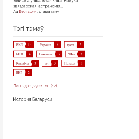
Выйшла унікальная кніга "Навука
звяздарская: астраномія...
Ад
Belhistory
,
4 гады таму
Тэгі тэмаў
ВКЛ
14
Украіна
6
фота
5
БНФ
4
Генетыка
3
90-я
3
Крывічы
3
art
3
Полацк
3
БНР
2
Паглядзець усе тэгі (12)
История Беларуси