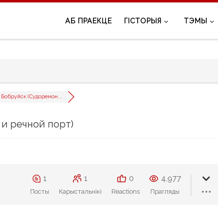
АБ ПРАЕКЦЕ
ГІСТОРЫЯ
ТЭМЫ
Бобруйск (Судоремон...
и речной порт)
1
1
0
4,977
Посты
Карыстальнікі
Reactions
Прагляды