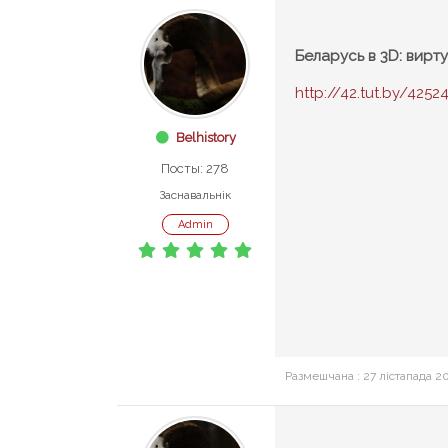
Беларусь в 3D: вирт
http://42.tut.by/4252
Belhistory
Посты: 278
Заснавальнік
Admin
Размешчана : 27 лістапада 20