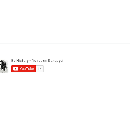
ія адказы
Непрачытаныя паведамленні
Тэгі
тная
Закрытая