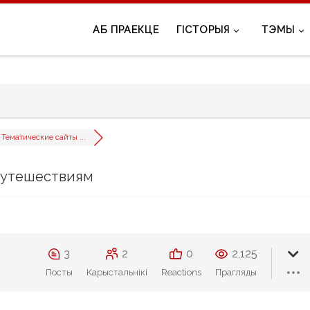
АБ ПРАЕКЦЕ
ГІСТОРЫЯ
ТЭМЫ
Тематические сайты ...
 путешествиям
3
2
0
2,125
Посты
Карыстальнікі
Reactions
Прагляды