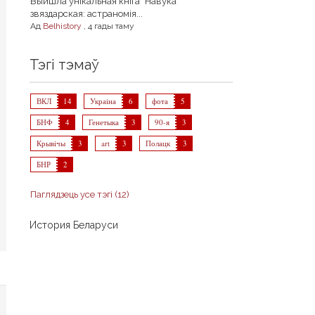
Выйшла унікальная кніга "Навука
звяздарская: астраномія...
Ад
Belhistory
,
4 гады таму
Тэгі тэмаў
ВКЛ
14
Украіна
6
фота
5
БНФ
4
Генетыка
3
90-я
3
Крывічы
3
art
3
Полацк
3
БНР
2
Паглядзець усе тэгі (12)
История Беларуси