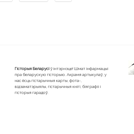
Апошн
1,333
Посты
1
Онлайн
69
Удзельнікі
Новыя посты:
Сайты с походами и сплавами по Беларуси,
дамленняў
Форум мае непрачытаныя паведамленні
я
Актуальная
Замацаваная
Неўхвалена
Вырашаная
Прыва
sApp
Threads
X