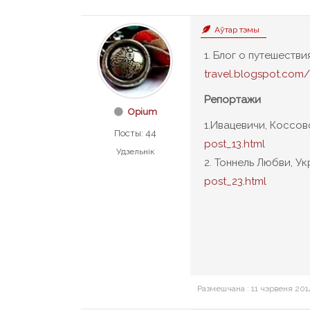
Аўтар тэмы
1. Блог о путешеств
travel.blogspot.com/
Репортажи
Opium
1.Ивацевичи, Коссов
Посты: 44
post_13.html
Удзельнік
2. Тоннель Любви, У
post_23.html
Размешчана : 11 чэрвеня 2014