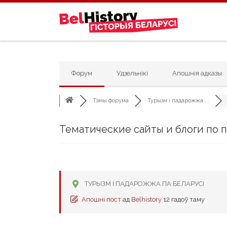
Skip to content
Форум
Удзельнікі
Апошнія адказы
Тэмы форума
Турызм і падарожжа ...
Тематические сайты и блоги по
ТУРЫЗМ І ПАДАРОЖЖА ПА БЕЛАРУСІ
Апошні пост
ад
Belhistory
12 гадоў таму