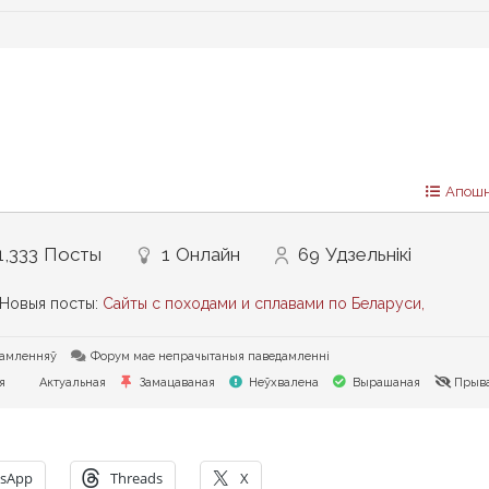
4 00:53
Папярэдняя Тэма
Наступная Тэма