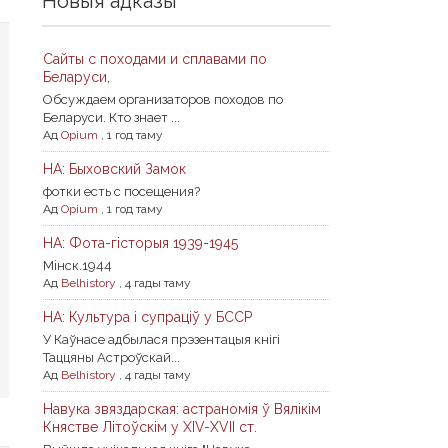
Новыя адказы
Сайты с походами и сплавами по
Беларуси,
Обсуждаем организаторов походов по
Беларуси. Кто знает ...
Ад
Opium
,
1 год таму
НА: Быховский Замок
фотки есть с посещения?
Ад
Opium
,
1 год таму
НА: Фота-гісторыя 1939-1945
Мiнск.1944
Ад
Belhistory
,
4 гады таму
НА: Культура і супраціў у БССР
У Каўнасе адбылася прэзентацыя кнігі
Таццяны Астроўскай...
Ад
Belhistory
,
4 гады таму
Навука звяздарская: астраномія ў Вялікім
Княстве Літоўскім у XIV-XVII ст.