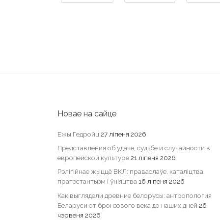
Статыстыка форума
10
Форумы
163
Тэмы
Апошні зарэгістраваны:
katharinat01
Іконкі форумаў:
Форум не мае непрачытаных паве
Іконкі тэм :
Без адказу
Адказаная
Актыўна
Падзяліцца:
Facebook
Telegram
What