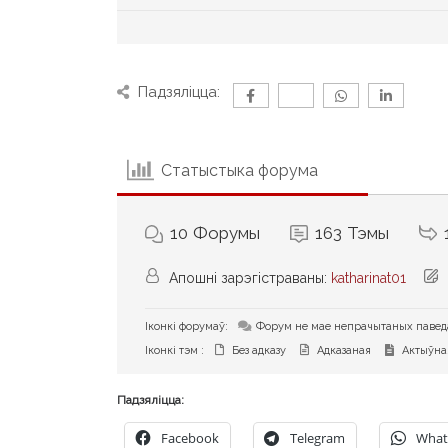
Размешчана : 22 снежня 201
Forum Jump:
Падзяліцца: