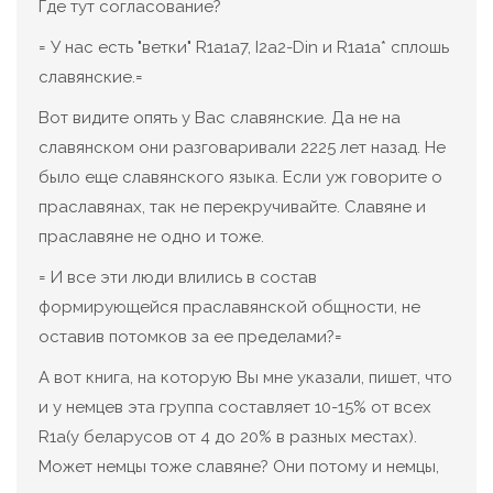
Где тут согласование?
= У нас есть "ветки" R1a1a7, I2a2-Din и R1a1a* сплошь
славянские.=
Вот видите опять у Вас славянские. Да не на
славянском они разговаривали 2225 лет назад. Не
было еще славянского языка. Если уж говорите о
праславянах, так не перекручивайте. Славяне и
праславяне не одно и тоже.
= И все эти люди влились в состав
формирующейся праславянской общности, не
оставив потомков за ее пределами?=
А вот книга, на которую Вы мне указали, пишет, что
и у немцев эта группа составляет 10-15% от всех
R1a(у беларусов от 4 до 20% в разных местах).
Может немцы тоже славяне? Они потому и немцы,