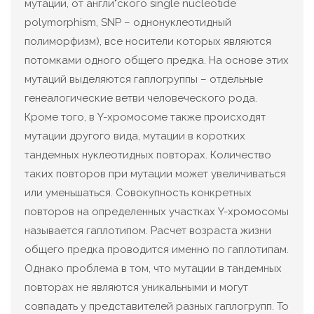
мутации, от англи"ского single nucleotide
polymorphism, SNP – однонуклеотидный
полиморфизм), все носители которых являются
потомками одного общего предка. На основе этих
мутаций выделяются гаплогруппы – отдельные
генеалогические ветви человеческого рода.
Кроме того, в Y-хромосоме также происходят
мутации другого вида, мутации в коротких
тандемных нуклеотидных повторах. Количество
таких повторов при мутации может увеличиваться
или уменьшаться. Совокупность конкретных
повторов на определенных участках Y-хромосомы
называется гаплотипом. Расчет возраста жизни
общего предка проводится именно по гаплотипам.
Однако проблема в том, что мутации в тандемных
повторах не являются уникальными и могут
совпадать у представителей разных гаплогрупп. То