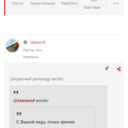
Посты
Карыстальнікі
Reactions
Прагляды
staravoit
Посты: 201
Удзельнік
@красный цилиндр wrote:
@staravoit
wrote:
С Вашей ведь точки зрения