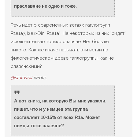
праславяне не одно и тоже.
Речь идет о современных ветвях гаплогрупп
R1a1a7, I2a2-Din, R1a1a*. На некоторых из них "сидят"
исключительно только славяне. Нет больше
никого. Как же иначе называть эти ветви на
филогенетическом древе гаплогруппы, как не
славянскими?
@staravoit
wrote:
А вот книга, на которую Вы мне указали,
пишет, что и у немцев эта группа
составляет 10-15% от всех R1a. Может
немцы тоже славяне?