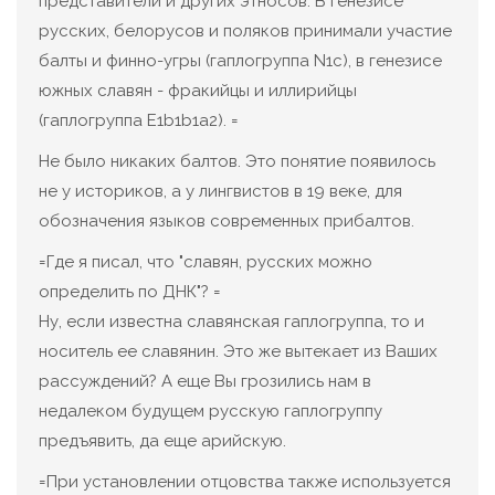
представители и других этносов. В генезисе
русских, белорусов и поляков принимали участие
балты и финно-угры (гаплогруппа N1c), в генезисе
южных славян - фракийцы и иллирийцы
(гаплогруппа E1b1b1a2). =
Не было никаких балтов. Это понятие появилось
не у историков, а у лингвистов в 19 веке, для
обозначения языков современных прибалтов.
=Где я писал, что "славян, русских можно
определить по ДНК"? =
Ну, если известна славянская гаплогруппа, то и
носитель ее славянин. Это же вытекает из Ваших
рассуждений? А еще Вы грозились нам в
недалеком будущем русскую гаплогруппу
предъявить, да еще арийскую.
=При установлении отцовства также используется