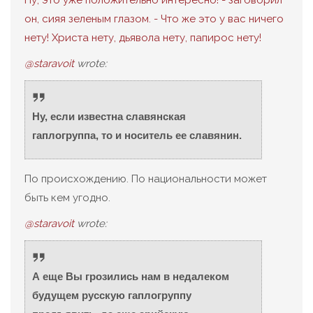
он, сияя зеленым глазом. - Что же это у вас ничего
нету! Христа нету, дьявола нету, папирос нету!
@staravoit
wrote:
Ну, если известна славянская
гаплогруппа, то и носитель ее славянин.
По происхождению. По национальности может
быть кем угодно.
@staravoit
wrote:
А еще Вы грозились нам в недалеком
будущем русскую гаплогруппу