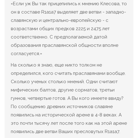
=Если уж Вы так прицепились к мнению Клесова, то
он в составе R1a1a7 выделяет две ветви - западно-
славянскую и центрально-европейскую - с
возрастами общих предков 2225 и 2475 лет
соответственно. С предполагаемой датой
образования праславянской общности вполне
согласуется.=
На сколько я знаю, еще никто толком не
определился, кого считать праславянами вообще.
Сколько ученых столько мнений. Одни считают
мифических балтов, другие сорматов, третьи
гуннов, четвертые готов. А Вы кого имеете ввиду?
По сообщению древних источников славяне
появились на исторической арене в 4-8 веках. А
это почти тысячу лет после того как на этой арене
появились две ветви Ваших пресловутых R1a1a7.