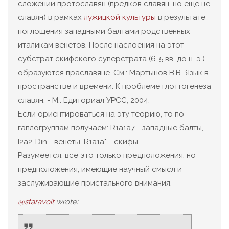
сложении протославян (предков славян, но еще не
славян) в рамках
лужицкой культуры
в результате
поглощения западными балтами родственных
италикам венетов. После наслоения на этот
субстрат скифского суперстрата (6-5 вв. до н. э.)
образуются праславяне. См.: Мартынов В.В. Язык в
пространстве и времени. К проблеме глоттогенеза
славян. - М.: Едиториал УРСС, 2004.
Если ориентироваться на эту теорию, то по
гаплогруппам получаем: R1a1a7 - западные балты,
I2a2-Din - венеты, R1a1a* - скифы.
Разумеется, все это только предположения, но
предположения, имеющие научный смысл и
заслуживающие пристального внимания.
@staravoit
wrote: