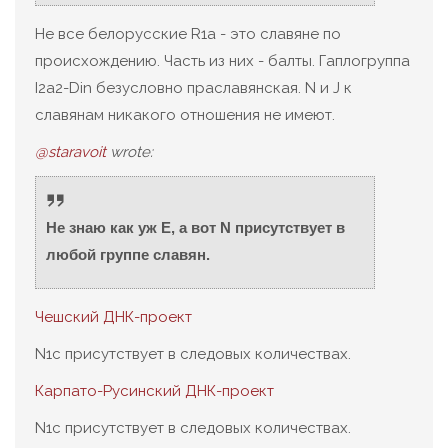
Не все белорусские R1a - это славяне по
происхождению. Часть из них - балты. Гаплогруппа
I2a2-Din безусловно праславянская. N и J к
славянам никакого отношения не имеют.
@staravoit
wrote:
Не знаю как уж Е, а вот N присутствует в
любой группе славян.
Чешский ДНК-проект
N1c присутствует в следовых количествах.
Карпато-Русинский ДНК-проект
N1c присутствует в следовых количествах.