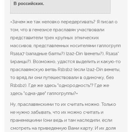
В российских.
=Зачем же так неловко передергивать? Я писал о
том, что в генезисе праславян участвовали
представители трех крупных этнических
массивов, представленных носителями гаплогрупп
R1a1a7 (западные балты?) I2a2-Din (венеты?), R1a1a*
(иранцы?). Возможно, удастся выделить и какую-то
праславянскую ветвь R1b1b2 (если I2a2-Din венеты,
то вряд ли они путешествовали в одиночку, без
R1b1b2). Где же здесь "однородность"? Где же
здесь "одна-две" гаплогруппы?=
Ну, праславянскими то их считать можно. Только
не нужно забывать, что их можно считать и
пранемецкими (они ведь и там наследили, если
смотреть на приведенную Вами карту. И их доля