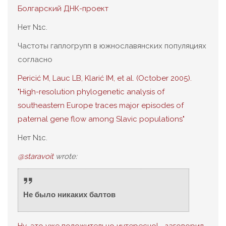
Болгарский ДНК-проект
Нет N1c.
Частоты гаплогрупп в южнославянских популяциях
согласно
Pericić M, Lauc LB, Klarić IM, et al. (October 2005).
"High-resolution phylogenetic analysis of
southeastern Europe traces major episodes of
paternal gene flow among Slavic populations"
Нет N1c.
@staravoit
wrote:
Не было никаких балтов
Ну, это уже положительно интересно! - заговорил