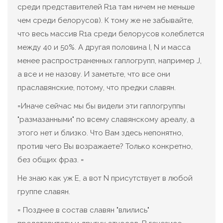
среди представителей R1a там ничем не меньше
чем среди белорусов). К тому же не забывайте,
что весь массив R1a среди белорусов колеблется
между 40 и 50%. А другая половина I, N и масса
менее распространенных гаплогрупп, например J,
а все и не назову. И заметьте, что все они
праславянские, потому, что предки славян.
=Иначе сейчас мы бы видели эти гаплогруппы
"размазанными" по всему славянскому ареалу, а
этого нет и близко. Что Вам здесь непонятно,
против чего Вы возражаете? Только конкретно,
без общих фраз. =
Не знаю как уж Е, а вот N присутствует в любой
группе славян.
= Позднее в состав славян "влились"