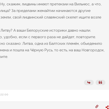
 Ну, скажим, лицвины имеют претензии на Вильнюс, а что,
олица? За пределами жемайтии начинаются другие
земли, свой лицвинский славянский скелет ищите возле
Литву? А ваши Белоруские историки давно нашли.
, удобно, если с первого раза не дайдет, повторите.
сно сказано: Литва, одна из Балтских племён, обьеденило
мена и пошла на Чёрную Русь, то есть, на ваш Новгородок,
рите.
 22:00