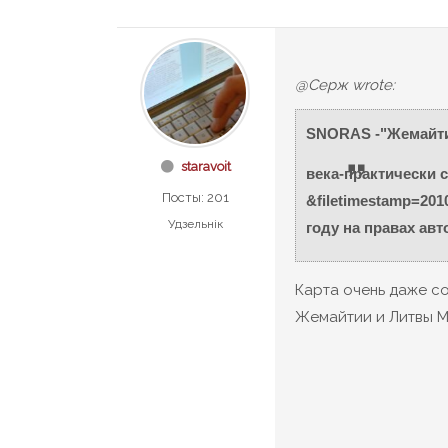
@Серж wrote:
SNORAS -"Жемайтия
staravoit
века-практически 
Посты: 201
&filetimestamp=201
Удзельнік
году на правах авт
Карта очень даже с
Жемайтии и Литвы М