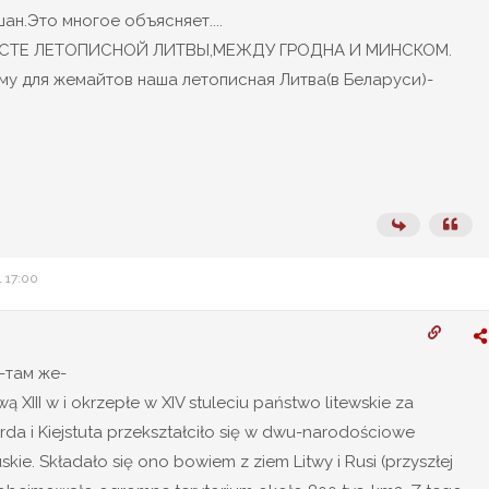
ан.Это многое объясняет....
СТЕ ЛЕТОПИСНОЙ ЛИТВЫ,МЕЖДУ ГРОДНА И МИНСКОМ.
му для жемайтов наша летописная Литва(в Беларуси)-
1 17:00
-там же-
 XIII w i okrzepłe w XIV stuleciu państwo litewskie za
rda i Kiejstuta przekształciło się w dwu-narodościowe
skie. Składało się ono bowiem z ziem Litwy i Rusi (przyszłej