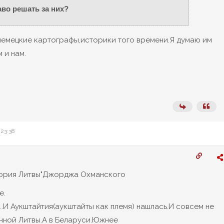
аво решать за них?
 немецкие картографы,историки того времени.Я думаю им
 и нам.
 23:38
тория Литвы"Джорджа Охманского
е.
..И Аукштайтия(аукштайты как племя) нашлась.И совсем не
нной Литвы.А в Беларуси.Южнее