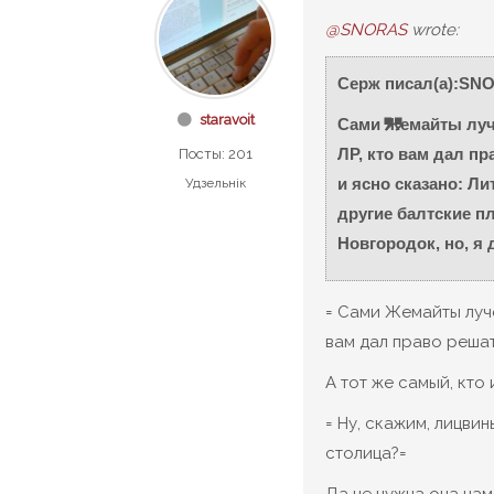
@SNORAS
wrote:
Серж писал(а):SN
staravoit
Сами Жемайты луче
ЛР, кто вам дал пра
Посты: 201
и ясно сказано: Ли
Удзельнік
другие балтские пл
Новгородок, но, я 
= Сами Жемайты луче
вам дал право решат
А тот же самый, кто 
= Ну, скажим, лицви
столица?=