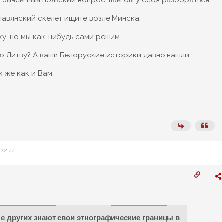
. Зачем нам польский вопрос, нам бы у себя разобраться.
лавянский скелет ищите возле Минска. =
у, но мы как-нибудь сами решим.
ю Литву? А ваши Белоруские историки давно нашли.=
к же как и Вам.
 22:44
 других знают свои этнографические границы в