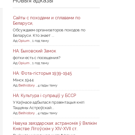
Новыя адказы
Сайты с походами и сплавами по
Беларуси,
Обсуждаем организаторов походов по
Беларуси. Кто знает ...
Ад
Opium
,
1 год таму
НА: Быховский Замок
фотки есть с посещения?
Ад
Opium
,
1 год таму
НА: Фота-гісторыя 1939-1945
Мiнск.1944
Ад
Belhistory
,
4 гады таму
НА: Культура і супраціў у БССР
У Каўнасе адбылася прэзентацыя кнігі
Таццяны Астроўскай...
Ад
Belhistory
,
4 гады таму
Навука звяздарская: астраномія ў Вялікім
Княстве Літоўскім у XIV-XVII ст.