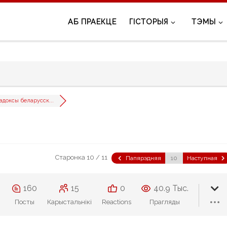
АБ ПРАЕКЦЕ
ГІСТОРЫЯ
ТЭМЫ
адоксы беларусск...
Старонка 10 / 11
Папярэдняя
Наступная
160
15
0
40.9 Тыс.
Посты
Карыстальнікі
Reactions
Прагляды