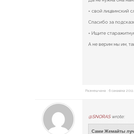
Да не нужна она нам
= свой лицвинский с
Спасибо за подсказк
= Ищите старажитну
А не верим мы им, та
Размешчана : 6 сакавіка 2011
@SNORAS
wrote:
Сами Жемайты луче