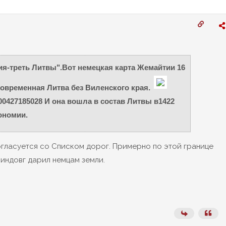
-треть Литвы".Вот немецкая карта Жемайтии 16
современная Литва без Виленского края.
00427185028 И она вошла в состав Литвы в1422
ономии.
огласуется со Списком дорог. Примерно по этой границе
индовг дарил немцам земли.