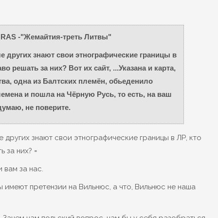
ORAS -"Жемайтия-треть Литвы"
 других знают свои этнографические границы в
во решать за них? Вот их сайт, ...Указана и карта,
тва, одна из Балтских племён, обьеденило
емена и пошла на Чёрную Русь, то есть, на ваш
думаю, не поверите.
 других знают свои этнографические границы в ЛР, кто
ь за них? =
и вам за нас.
ны имеют претензии на Вильнюс, а что, Вильнюс не наша