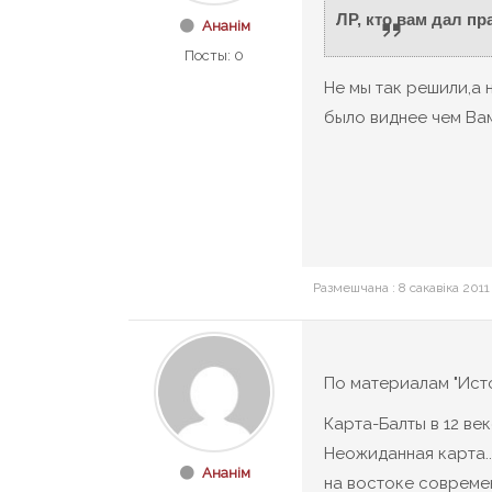
ЛР, кто вам дал пр
Ананім
Посты: 0
Не мы так решили,а
было виднее чем Вам
Размешчана : 8 сакавіка 2011
По материалам "Ис
Карта-Балты в 12 век
Неожиданная карта..
Ананім
на востоке совреме