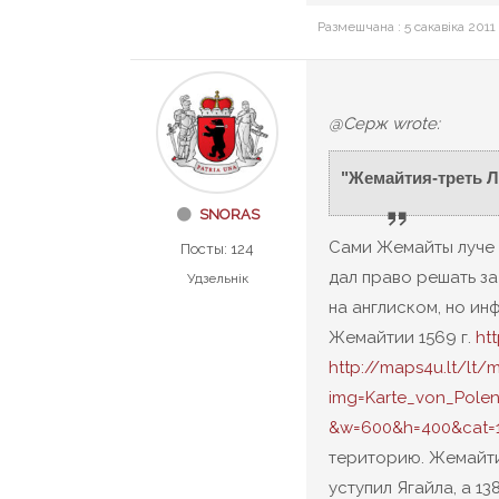
Размешчана : 5 сакавіка 2011
@Серж wrote:
"Жемайтия-треть 
SNORAS
Сами Жемайты луче д
Посты: 124
дал право решать за
Удзельнік
на англиском, но ин
Жемайтии 1569 г.
ht
http://maps4u.lt/lt/
img=Karte_von_Pole
&w=600&h=400&cat=1
територию. Жемайти
уступил Ягайла, а 138