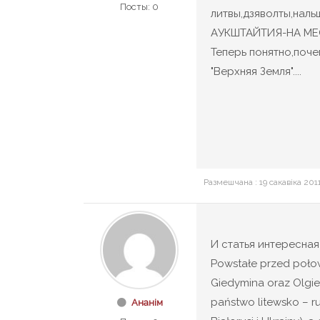
Посты: 0
литвы,дзяволты,нальш
АУКШТАЙТИЯ-НА МЕ
Теперь понятно,поче
"Верхняя Земля"....
Размешчана : 19 сакавіка 201
И статья интересная
Powstałe przed połową
Giedymina oraz Olgie
państwo litewsko – ru
Ананім