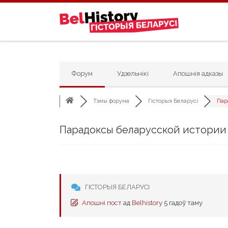
Skip to content
Форум
Удзельнікі
Апошнія адказы
Тэмы форума
Гісторыя Беларусі
Пар
Парадоксы беларусской истории
ГІСТОРЫЯ БЕЛАРУСІ
Апошні пост
ад
Belhistory
5 гадоў таму