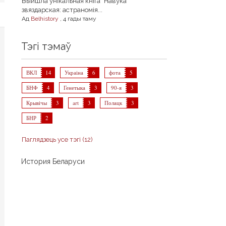
Выйшла унікальная кніга "Навука
звяздарская: астраномія...
Ад
Belhistory
,
4 гады таму
Тэгі тэмаў
ВКЛ
14
Украіна
6
фота
5
БНФ
4
Генетыка
3
90-я
3
Крывічы
3
art
3
Полацк
3
БНР
2
Паглядзець усе тэгі (12)
История Беларуси