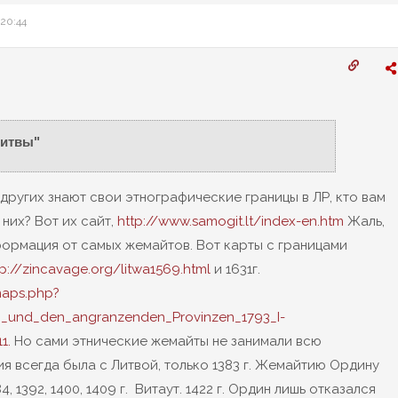
 20:44
Литвы"
ругих знают свои этнографические границы в ЛР, кто вам
 них? Вот их сайт,
http://www.samogit.lt/index-en.htm
Жаль,
формация от самых жемайтов. Вот карты с границами
tp://zincavage.org/litwa1569.html
и 1631г.
maps.php?
n_und_den_angranzenden_Provinzen_1793_I-
1.
Но сами этнические жемайты не занимали всю
я всегда была с Литвой, только 1383 г. Жемайтию Ордину
4, 1392, 1400, 1409 г. ­ Витаут. 1422 г. Ордин лишь отказался