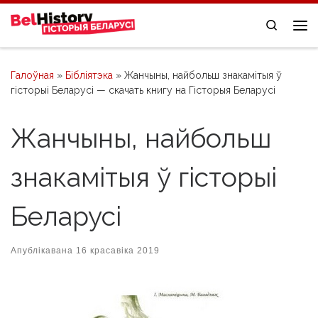
Skip to content
Search
Me
Галоўная
»
Бібліятэка
» Жанчыны, найбольш знакамітыя ў
гісторыі Беларусі — скачать книгу на Гісторыя Беларусі
Жанчыны, найбольш
знакамітыя ў гісторыі
Беларусі
Апублікавана
16 красавіка 2019