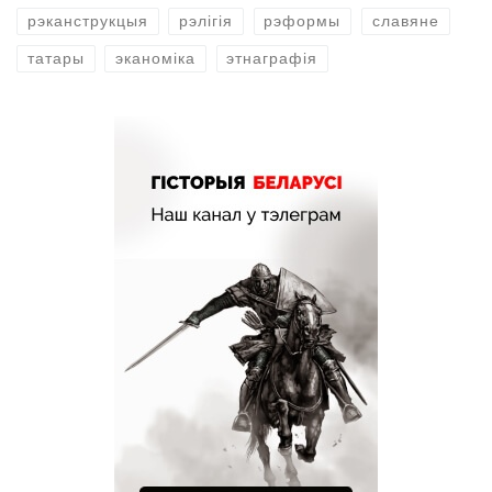
рэканструкцыя
рэлігія
рэформы
славяне
татары
эканоміка
этнаграфія