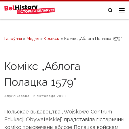
Skip to content
Search
Me
Галоўная
»
Медыя
»
Коміксы
»
Комікс „Аблога Полацка 1579”
Комікс „Аблога
Полацка 1579”
Апублікавана
12 лістапада 2020
Польскае выдавецтва „Wojskowe Centrum
Edukacji Obywatelskiej” прадставіла гістарычны
комікс прысвечаны аблозе Полацка войскамі