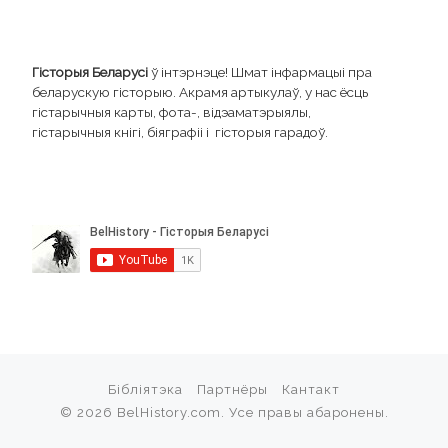
Гісторыя Беларусі
ў інтэрнэце! Шмат інфармацыі пра
беларускую гісторыю. Акрамя артыкулаў, у нас ёсць
гістарычныя карты, фота-, відэаматэрыялы,
гістарычныя кнігі, біяграфіі і гісторыя гарадоў.
Бібліятэка
Партнёры
Кантакт
© 2026
BelHistory.com
. Усе правы абаронены.