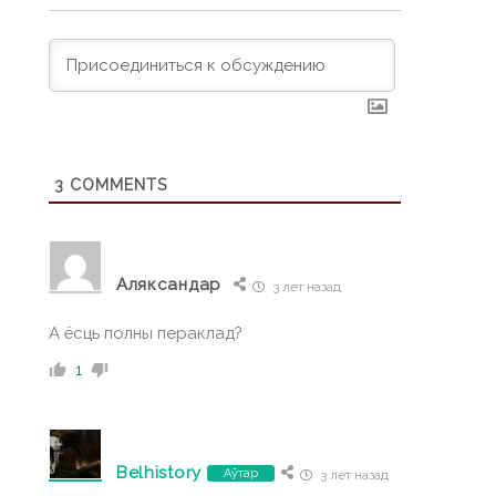
3
COMMENTS
Аляксандар
3 лет назад
А ёсць полны пераклад?
1
Belhistory
Аўтар
3 лет назад