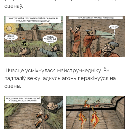
сценаў.
Шчасце ўсміхнулася майстру-медніку. Ён
падпаліў вежу, адкуль агонь перакінуўся на
сцены.