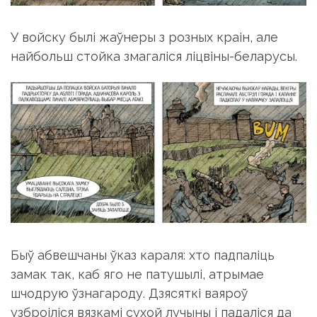
У войску былі жаўнеры з розных краін, але
найбольш стойка змагаліся ліцвіны-беларусы.
Быў абвешчаны ўказ караля: хто падпаліць
замак так, каб яго не патушылі, атрымае
шчодрую ўзнагароду. Дзясяткі ваяроў
узброіліся вязкамі сухой лучыны і падаліся да