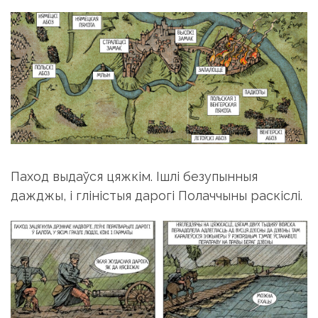
Паход выдаўся цяжкім. Ішлі безупынныя
дажджы, і гліністыя дарогі Полаччыны раскіслі.