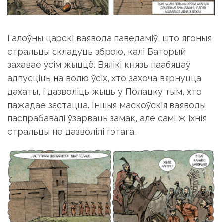
Галоўны царскі ваявода паведаміў, што ягоныя
стральцы складуць зброю, калі Баторый
захавае ўсім жыццё. Вялікі князь паабяцаў
адпусціць на волю ўсіх, хто захоча вярнуцца
дахаты, і дазволіць жыць у Полацку тым, хто
пажадае застацца. Іншыя маскоўскія ваяводы
паспрабавалі ўзарваць замак, але самі ж іхнія
стральцы не дазволілі гэтага.