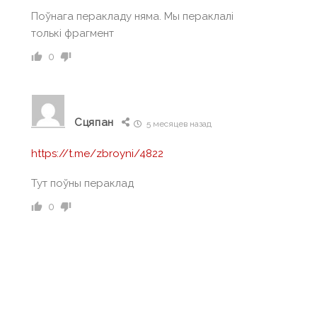
Поўнага перакладу няма. Мы пераклалі
толькі фрагмент
0
Сцяпан
5 месяцев назад
https://t.me/zbroyni/4822
Тут поўны пераклад
0