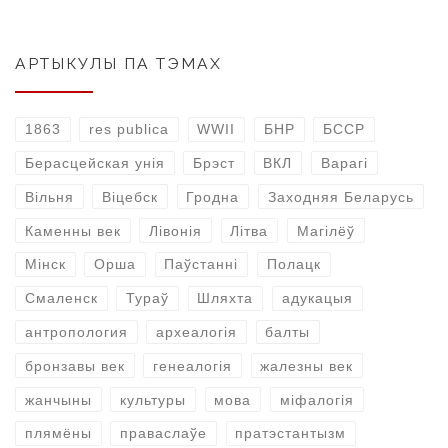
АРТЫКУЛЫ ПА ТЭМАХ
1863
res publica
WWII
БНР
БССР
Берасцейская унія
Брэст
ВКЛ
Варагі
Вільня
Віцебск
Гродна
Заходняя Беларусь
Каменны век
Лівонія
Літва
Магілёў
Мінск
Орша
Паўстанні
Полацк
Смаленск
Тураў
Шляхта
адукацыя
антропология
археалогія
балты
бронзавы век
генеалогія
жалезны век
жанчыны
культуры
мова
міфалогія
плямёны
праваслаўе
пратэстантызм