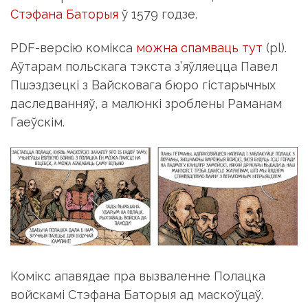
Стэфана Баторыя
ў 1579 годзе.
PDF-версію комікса
можна спамваць тут
(pl).
Аўтарам польскага тэкста з’яўляецца Павел
Пшэздзецкі з Вайсковага бюро гістарычных
даследванняў, а малюнкі зроблены Раманам
Гаеўскім.
Комікс апавядае пра вызваленне Полацка
войскамі Стэфана Баторыя ад маскоўцаў.