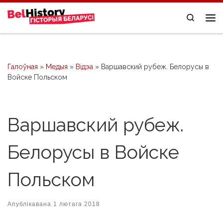
Skip to content
Search
Me
Галоўная
»
Медыя
»
Відэа
»
Варшавский рубеж. Белорусы в
Войске Польском
Варшавский рубеж.
Белорусы в Войске
Польском
Апублікавана
1 лютага 2018