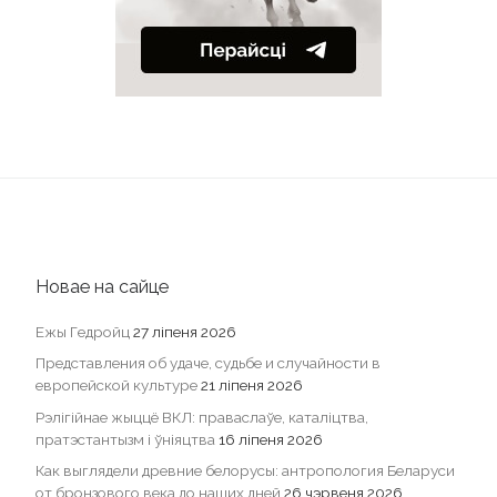
Новае на сайце
Ежы Гедройц
27 ліпеня 2026
Представления об удаче, судьбе и случайности в
европейской культуре
21 ліпеня 2026
Рэлігійнае жыццё ВКЛ: праваслаўе, каталіцтва,
пратэстантызм і ўніяцтва
16 ліпеня 2026
Как выглядели древние белорусы: антропология Беларуси
от бронзового века до наших дней
26 чэрвеня 2026