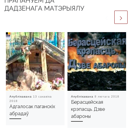
ПРАПАНУЕМ ДА
ДАДЗЕНАГА МАТЭРЫЯЛУ
Апублікавана
13 сакавіка
Апублікавана
8 лютага 2018
2018
Берасцейская
Адгалосак паганскіх
крэпасць. Дзве
абрадаў
абароны