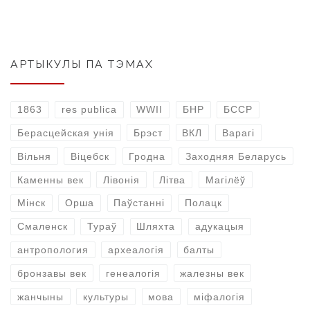
АРТЫКУЛЫ ПА ТЭМАХ
1863
res publica
WWII
БНР
БССР
Берасцейская унія
Брэст
ВКЛ
Варагі
Вільня
Віцебск
Гродна
Заходняя Беларусь
Каменны век
Лівонія
Літва
Магілёў
Мінск
Орша
Паўстанні
Полацк
Смаленск
Тураў
Шляхта
адукацыя
антропология
археалогія
балты
бронзавы век
генеалогія
жалезны век
жанчыны
культуры
мова
міфалогія