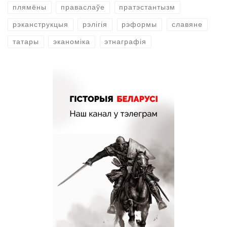
плямёны
праваслаўе
пратэстантызм
рэканструкцыя
рэлігія
рэформы
славяне
татары
эканоміка
этнаграфія