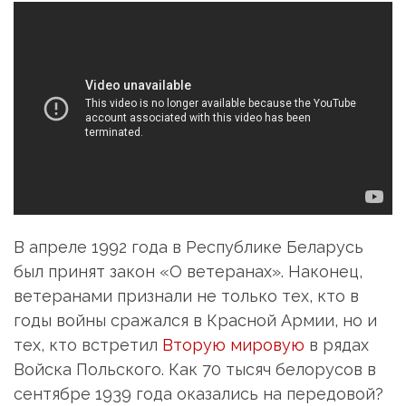
В апреле 1992 года в Республике Беларусь
был принят закон «О ветеранах». Наконец,
ветеранами признали не только тех, кто в
годы войны сражался в Красной Армии, но и
тех, кто встретил
Вторую мировую
в рядах
Войска Польского. Как 70 тысяч белорусов в
сентябре 1939 года оказались на передовой?