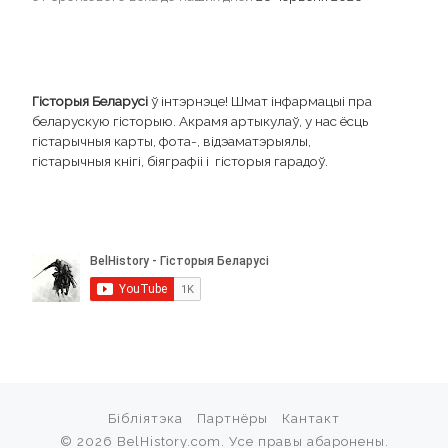
Гісторыя Беларусі
ў інтэрнэце! Шмат інфармацыі пра
беларускую гісторыю. Акрамя артыкулаў, у нас ёсць
гістарычныя карты, фота-, відэаматэрыялы,
гістарычныя кнігі, біяграфіі і гісторыя гарадоў.
Бібліятэка
Партнёры
Кантакт
© 2026
BelHistory.com
. Усе правы абаронены.