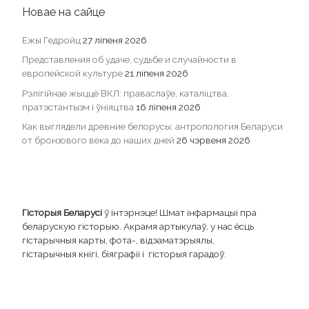
Новае на сайце
Ежы Гедройц
27 ліпеня 2026
Представления об удаче, судьбе и случайности в
европейской культуре
21 ліпеня 2026
Рэлігійнае жыццё ВКЛ: праваслаўе, каталіцтва,
пратэстантызм і ўніяцтва
16 ліпеня 2026
Как выглядели древние белорусы: антропология Беларуси
от бронзового века до наших дней
26 чэрвеня 2026
Гісторыя Беларусі
ў інтэрнэце! Шмат інфармацыі пра
беларускую гісторыю. Акрамя артыкулаў, у нас ёсць
гістарычныя карты, фота-, відэаматэрыялы,
гістарычныя кнігі, біяграфіі і гісторыя гарадоў.