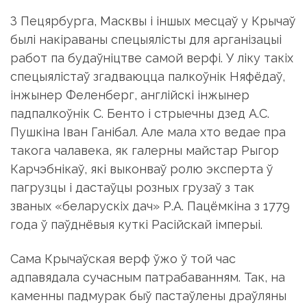
З Пецярбурга, Масквы і іншых месцаў у Крычаў
былі накіраваны спецыялісты для арганізацыі
работ па будаўніцтве самой верфі. У ліку такіх
спецыялістаў згадваюцца палкоўнік Няфёдаў,
інжынер Феленберг, англійскі інжынер
падпалкоўнік С. Бенто і стрыечны дзед А.С.
Пушкіна Іван Ганібал. Але мала хто ведае пра
такога чалавека, як галерны майстар Рыгор
Карчэбнікаў, які выконваў ролю эксперта ў
пагрузцы і дастаўцы розных грузаў з так
званых «беларускіх дач» Р.А. Пацёмкіна з 1779
года ў паўднёвыя куткі Расійскай імперыі.
Сама Крычаўская верф ўжо ў той час
адпавядала сучасным патрабаванням. Так, на
каменны падмурак быў пастаўлены драўляны