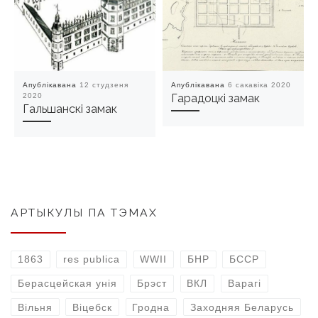
Апублікавана
12 студзеня
Апублікавана
6 сакавіка 2020
2020
Гарадоцкі замак
Гальшанскі замак
АРТЫКУЛЫ ПА ТЭМАХ
1863
res publica
WWII
БНР
БССР
Берасцейская унія
Брэст
ВКЛ
Варагі
Вільня
Віцебск
Гродна
Заходняя Беларусь