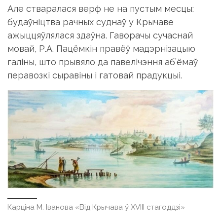
Але стваралася верф не на пустым месцы:
будаўніцтва рачных суднаў у Крычаве
ажыццяўлялася здаўна. Гаворачы сучаснай
мовай, Р.А. Пацёмкін правёў мадэрнізацыю
галіны, што прывяло да павелічэння аб’ёмаў
перавозкі сыравіны і гатовай прадукцыі.
Карціна М. Іванова «Від Крычава ў XVIII стагоддзі»