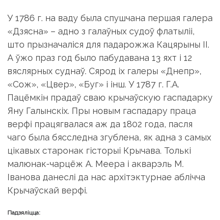
У 1786 г. на ваду была спушчана першая галера
«Дзясна» – адно з галаўных судоў флатыліі,
што прызначаліся для падарожжа Кацярыны II.
А ўжо праз год было пабудавана 13 яхт і 12
вяслярных суднаў. Сярод іх галеры «Днепр»,
«Сож», «Цвер», «Буг» і інш. У 1787 г. Г.А.
Пацёмкін прадаў сваю крычаўскую гаспадарку
Яну Галынскіх. Пры новым гаспадару праца
верфі працягвалася аж да 1802 года, пасля
чаго была бясследна згублена, як адна з самых
цікавых старонак гісторыі Крычава. Толькі
малюнак-чарцёж А. Меера і акварэль М.
Іванова данеслі да нас архітэктурнае аблічча
Крычаўскай верфі.
Падзяліцца: