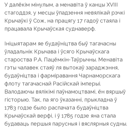
У далёкім мінулым, а менавіта ў канцы XVIII
стагоддзя, у месцы ўпадзення невялікай рэчкі
Крычаўкі ў Сож, на працягу 17 гадоў стаяла і
працавала Крычаўская суднаверф.
Ініцыятарам яе будаўніцтва быў тагачасны
ўладальнік Крычава і ўсяго Крычаўскага
староства Р.А. Пацёмкін-Таўрычны. Менавіта
гэты чалавек стаяў ля вытокаў зараджэння,
будаўніцтва і фарміравання Чарнаморскага
флоту тагачаснай Расійскай імперыі.
Валодаючы вялікімі паўнамоцтвамі, ён вяршыў
гісторыю. Так, па яго ўказанні, прыкладна ў
1783 годзе было распачата будаўніцтва
Крычаўскай верфі, і ў 1785 годзе яна стала
будаваць першыя парусныя і вяслярныя судны.