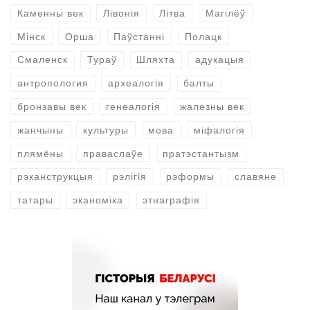
Каменны век
Лівонія
Літва
Магілёў
Мінск
Орша
Паўстанні
Полацк
Смаленск
Тураў
Шляхта
адукацыя
антропология
археалогія
балты
бронзавы век
генеалогія
жалезны век
жанчыны
культуры
мова
міфалогія
плямёны
праваслаўе
пратэстантызм
рэканструкцыя
рэлігія
рэформы
славяне
татары
эканоміка
этнаграфія