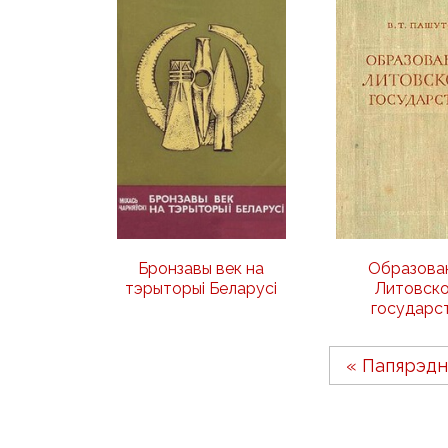
Бронзавы век на
Образова
тэрыторыі Беларусі
Литовско
государс
« Папярэдн