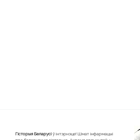
Гісторыя Беларусі
ў інтэрнэце! Шмат інфармацыі