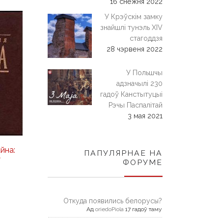
16 снежня 2022
У Крэўскім замку
знайшлі тунэль XIV
стагоддзя
28 чэрвеня 2022
У Польшчы
адзначылі 230
гадоў Канстытуцыі
Рэчы Паспалітай
3 мая 2021
йна:
ПАПУЛЯРНАЕ НА
7
ФОРУМЕ
Откуда появились белорусы?
Ад
oriedoPiola
17 гадоў таму