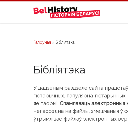
Skip to content
Галоўная
»
Бібліятэка
Бібліятэка
У дадзеным раздзеле сайта прадстаўл
гістарычных, папулярна-гістарычных
яе тэорыі.
Спампаваць электронныя кн
непасрэдна на файлы, змешчаныя ў се
ўтрымлівае файлаў электронных версі