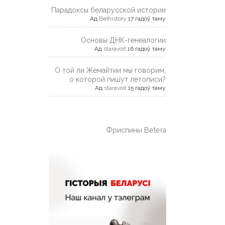
Парадоксы беларусской истории
Ад
Belhistory
17 гадоў таму
Основы ДНК-генеалогии
Ад
staravoit
16 гадоў таму
О той ли Жемайтии мы говорим,
о которой пишут летописи?
Ад
staravoit
15 гадоў таму
Фриспины Betera