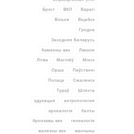
Брэст
ВКЛ
Варагі
Вільня
Віцебск
Гродна
Заходняя Беларусь
Каменны век
Лівонія
Літва
Магілёў
Мінск
Орша
Паўстанні
Полацк
Смаленск
Тураў
Шляхта
адукацыя
антропология
археалогія
балты
бронзавы век
генеалогія
жалезны век
жанчыны