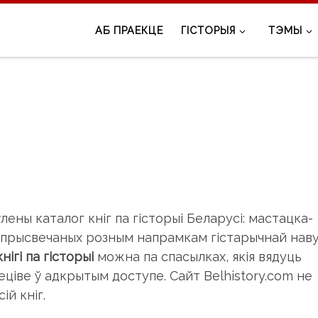
АБ ПРАЕКЦЕ
ГІСТОРЫЯ
ТЭМЫ
ены каталог кніг па гісторыі Беларусі: мастацка-
, прысвечаных розным напрамкам гістарычнай навук
ігі па гісторыі
можна па спасылках, якія вядуць
ціве ў адкрытым доступе. Сайт Belhistory.com не
й кніг.