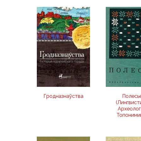
Гродназнаўства
Полесь
(Лингвист
Археолог
Топонимик