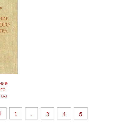
ние
го
тва
і
1
…
3
4
5