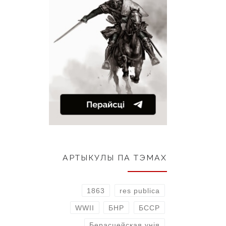
АРТЫКУЛЫ ПА ТЭМАХ
1863
res publica
WWII
БНР
БССР
Берасцейская унія