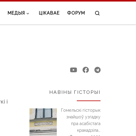
Search
МЕДЫЯ
ЦІКАВАЕ
ФОРУМ
НАВІНЫ ГІСТОРЫІ
і і
Гомельскі гісторык
знайшоў узгадку
пра асабістага
кракадзіла…