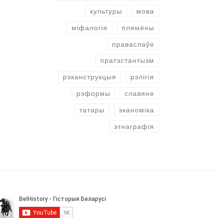
культуры
мова
міфалогія
плямёны
праваслаўе
пратэстантызм
рэканструкцыя
рэлігія
рэформы
славяне
татары
эканоміка
этнаграфія