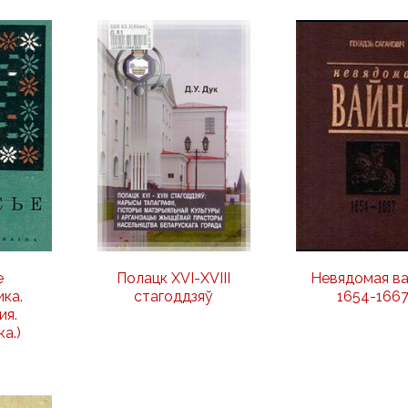
е
Полацк XVI-XVIII
Невядомая ва
ика.
стагоддзяў
1654-166
ия.
а.)