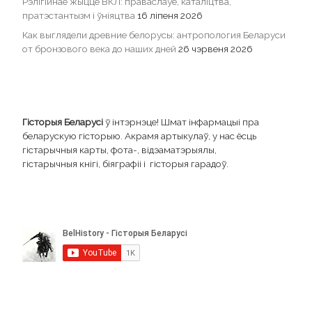
Рэлігійнае жыццё ВКЛ: праваслаўе, каталіцтва,
пратэстантызм і ўніяцтва
16 ліпеня 2026
Как выглядели древние белорусы: антропология Беларуси
от бронзового века до наших дней
26 чэрвеня 2026
Гісторыя Беларусі
ў інтэрнэце! Шмат інфармацыі пра
беларускую гісторыю. Акрамя артыкулаў, у нас ёсць
гістарычныя карты, фота-, відэаматэрыялы,
гістарычныя кнігі, біяграфіі і гісторыя гарадоў.