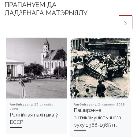
ПРАПАНУЕМ ДА
ДАДЗЕНАГА МАТЭРЫЯЛУ
Апублікавана
25 сакавіка
Апублікавана
2 чэрвеня 2018
2020
Пашырэнне
Рэлiгiйная палiтыка ў
антыкамуністычнага
БССР
руху 1968-1985 гг.