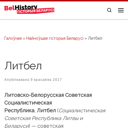
Skip to content
Search
Me
Галоўная
»
Найноўшая гісторыя Беларусі
»
Литбел
Литбел
Апублікавана
9 красавіка 2017
Литовско-Белорусская Советская
Социалистическая
Республика
,
Литбел
(
Социалистическая
Советская Республика Литвы и
Беларуси
) — советская