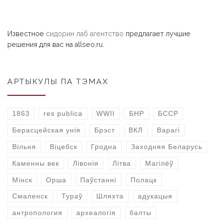
Известное
сидорин лаб агентство
предлагает лучшие
решения для вас на allseo.ru.
АРТЫКУЛЫ ПА ТЭМАХ
1863
res publica
WWII
БНР
БССР
Берасцейская унія
Брэст
ВКЛ
Варагі
Вільня
Віцебск
Гродна
Заходняя Беларусь
Каменны век
Лівонія
Літва
Магілёў
Мінск
Орша
Паўстанні
Полацк
Смаленск
Тураў
Шляхта
адукацыя
антропология
археалогія
балты