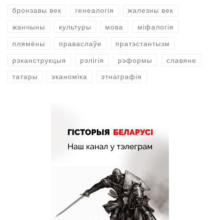
бронзавы век
генеалогія
жалезны век
жанчыны
культуры
мова
міфалогія
плямёны
праваслаўе
пратэстантызм
рэканструкцыя
рэлігія
рэформы
славяне
татары
эканоміка
этнаграфія