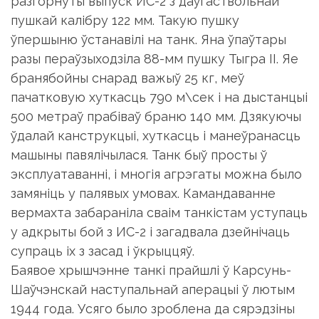
разгорнуты выпуск ИС-2 з даўгаствольнай
пушкай калібру 122 мм. Такую пушку
ўпершыню ўстанавілі на танк. Яна ўпаўтары
разы пераўзыходзіла 88-мм пушку Тыгра II. Яе
бранябойны снарад важыў 25 кг, меў
пачатковую хуткасць 790 м\сек і на дыстанцыі
500 метраў прабіваў браню 140 мм. Дзякуючы
ўдалай канструкцыі, хуткасць і манеўранасць
машыны павялічылася. Танк быў просты ў
эксплуатаванні, і многія агрэгаты можна было
замяніць у палявых умовах. Камандаванне
вермахта забараніла сваім танкістам уступаць
у адкрыты бой з ИС-2 і загадвала дзейнічаць
супраць іх з засад і ўкрыццяў.
Баявое хрышчэнне танкі прайшлі ў Карсунь-
Шаўчэнскай наступальнай аперацыі ў лютым
1944 года. Усяго было зроблена да сярэдзіны