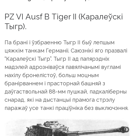
РZ VI Аusf В Тiger II (Каралеўскі
Тыгр).
Па брані і ўзбраенню Тыгр II быў лепшым
цяжкім танкам Германіі. Саюзнікі яго празвалі
“Каралеўскі Тыгр”. Тыгр II ад папярэдніх
мадэлей адрозніваўся павялічанымі вугламі
нахілу бронелістоў, больш моцным
бранірваннем і прасторнай башняй з
даўгаствольнай 88-мм пушкай, падкаліберны
снарад, які на дыстанцыі прамога стрэлу
паражаў усе танкі праціўніка без выключэння.