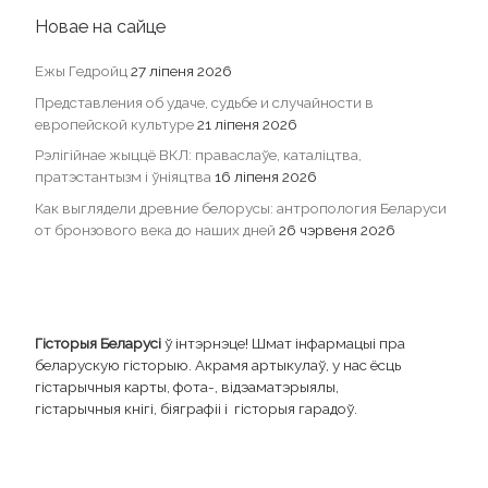
Новае на сайце
Ежы Гедройц
27 ліпеня 2026
Представления об удаче, судьбе и случайности в
европейской культуре
21 ліпеня 2026
Рэлігійнае жыццё ВКЛ: праваслаўе, каталіцтва,
пратэстантызм і ўніяцтва
16 ліпеня 2026
Как выглядели древние белорусы: антропология Беларуси
от бронзового века до наших дней
26 чэрвеня 2026
Гісторыя Беларусі
ў інтэрнэце! Шмат інфармацыі пра
беларускую гісторыю. Акрамя артыкулаў, у нас ёсць
гістарычныя карты, фота-, відэаматэрыялы,
гістарычныя кнігі, біяграфіі і гісторыя гарадоў.