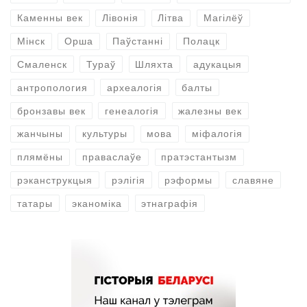
Каменны век
Лівонія
Літва
Магілёў
Мінск
Орша
Паўстанні
Полацк
Смаленск
Тураў
Шляхта
адукацыя
антропология
археалогія
балты
бронзавы век
генеалогія
жалезны век
жанчыны
культуры
мова
міфалогія
плямёны
праваслаўе
пратэстантызм
рэканструкцыя
рэлігія
рэформы
славяне
татары
эканоміка
этнаграфія