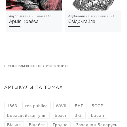
Апублікавана
25 мая 2018
Апублікавана
4 снежня 2021
Армія Краёва
Свідрыгайла
независимая экспертиза техники
АРТЫКУЛЫ ПА ТЭМАХ
1863
res publica
WWII
БНР
БССР
Берасцейская унія
Брэст
ВКЛ
Варагі
Вільня
Віцебск
Гродна
Заходняя Беларусь