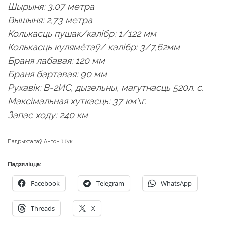
Шырыня: 3,07 метра
Вышыня: 2,73 метра
Колькасць пушак/калібр: 1/122 мм
Колькасць кулямётаў/ калібр: 3/7,62мм
Браня лабавая: 120 мм
Браня бартавая: 90 мм
Рухавік: В-2ИС, дызельны, магутнасць 520л. с.
Максімальная хуткасць: 37 км\г.
Запас ходу: 240 км
Падрыхтаваў Антон Жук
Падзяліцца:
Facebook
Telegram
WhatsApp
Threads
X