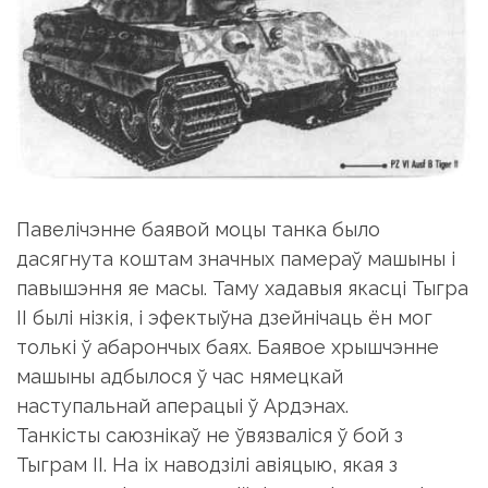
Павелічэнне баявой моцы танка было
дасягнута коштам значных памераў машыны і
павышэння яе масы. Таму хадавыя якасці Тыгра
II былі нізкія, і эфектыўна дзейнічаць ён мог
толькі ў абарончых баях. Баявое хрышчэнне
машыны адбылося ў час нямецкай
наступальнай аперацыі ў Ардэнах.
Танкісты саюзнікаў не ўвязваліся ў бой з
Тыграм II. На іх наводзілі авіяцыю, якая з