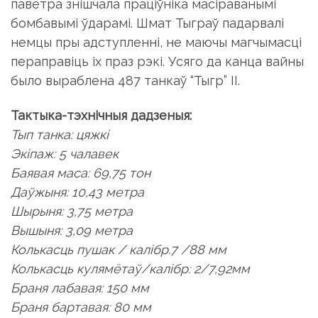
паветра знішчала праціўніка масіраванымі
бомбавымі ўдарамі. Шмат Тыграў падарвалі
немцы пры адступленні, не маючы магчымасці
пераправіць іх праз рэкі. Усяго да канца вайны
было выраблена 487 танкаў “Тыгр” II.
Тактыка-тэхнічныя дадзеныя:
Тып танка: цяжкі
Экіпаж: 5 чалавек
Баявая маса: 69,75 тон
Даўжыня: 10,43 метра
Шырыня: 3,75 метра
Вышыня: 3,09 метра
Колькасць пушак / калібр.7 /88 мм
Колькасць кулямётаў/калібр: 2/7,92мм
Браня лабавая: 150 мм
Браня бартавая: 80 мм