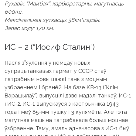
Рухавік: “Майбах”, карбюратарны, магутнасць
600л.с.
Максімальная хуткасць: 38км\гадзін.
Запас ходу: 170 км.
ИС – 2 (“Иосиф Сталин”)
Пасля з”яўлення ў немцаў новых
супрацьтанкавых гармат у СССР стаў
патрэбным новы цяжкі танк з моцным
узбраеннем і бранёй. На базе КВ-13 (“Клім
Варашылаў”) выпусцілі дзве мадэлі танкаў: ИС-1
і ИС-2. ИС-1 выпускаўся з кастрычніка 1943
года і меў 85-мм пушку і 3 кулямёты. Але гэта
магутная машына патрабавала больш моцнае
ўзбраенне. Таму, амаль адначасова з ИС-1 быў