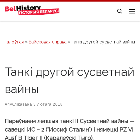
Skip to content
Search
Me
Галоўная
»
Вайсковая справа
»
Танкі другой сусветнай вайны
Танкі другой сусветнай
вайны
Апублікавана
3 лютага 2018
Параўнаем лепшыя танкі ІІ Сусветнай вайны —
савецкі ИС – 2 (“Иосиф Сталин”) і нямецкі РZ VI
Аusf В Тіgег II (Каралеўскі Тыгр).