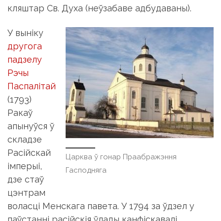
кляштар Св. Духа (неўзабаве адбудаваны).
У выніку
другога
падзелу
Рэчы
Паспалітай
(1793)
Ракаў
апынуўся ў
складзе
Расійскай
Царква ў гонар Праабражэння
імперыі,
Гасподняга
дзе стаў
цэнтрам
воласці Менскага павета. У 1794 за ўдзел у
паўстанні расійскія ўлады канфіскавалі