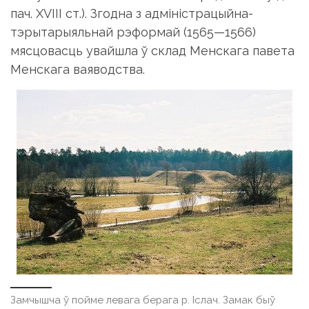
пач. XVIII ст.). Згодна з адміністрацыйна-
тэрытарыяльнай рэформай (1565—1566)
мясцовасць увайшла ў склад Менскага павета
Менскага ваяводства.
Замчышча ў пойме левага берага р. Іслач. Замак быў