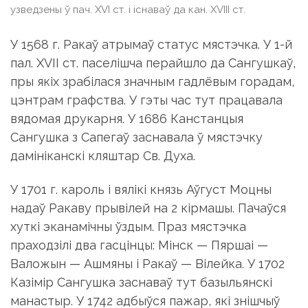
узведзены ў пач. XVI ст. і існаваў да кан. XVIII ст.
У 1568 г. Ракаў атрымаў статус мястэчка. У 1-й
пал. ХVII ст. паселішча перайшло да Сангушкаў,
пры якіх зрабілася значным гадлёвым горадам,
цэнтрам графства. У гэты час тут працавала
вядомая друкарня. У 1686 Канстанцыя
Сангушка з Сапегаў заснавала ў мястэчку
дамініканскі кляштар Св. Духа.
У 1701 г. кароль і вялікі князь Аўгуст Моцны
надаў Ракаву прывілей на 2 кірмашы. Пачаўся
хуткі эканамічны ўздым. Праз мястэчка
праходзілі два гасцінцы: Мінск — Пяршаі —
Валожын — Ашмяны і Ракаў — Вілейка. У 1702
Казімір Сангушка заснаваў тут базыльянскі
манастыр. У 1742 адбыўся пажар, які знішчыў