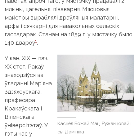
паветах; апроч таго, у мястэчку працавалі 2
млыны, цагельня, піваварня. Мясцовыя
майстры выраблялі драўляныя малатарні,
арфы і сячкарні для навакольных сельскіх
гаспадарак. Станам на 1859 г. у мястэчку было
1
140 двароў
.
У кан. XIX — пач.
XX стст. Ракаў
знаходзіўся ва
ўладанні Мар’яна
Здзяхоўскага,
прафесара
Кракаўскага і
Віленскага
Касцёл Божай Маці Ружанцовай і
ўніверсітэтаў. У
св. Дамініка
гэты час у