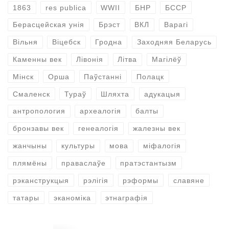
1863
res publica
WWII
БНР
БССР
Берасцейская унія
Брэст
ВКЛ
Варагі
Вільня
Віцебск
Гродна
Заходняя Беларусь
Каменны век
Лівонія
Літва
Магілёў
Мінск
Орша
Паўстанні
Полацк
Смаленск
Тураў
Шляхта
адукацыя
антропология
археалогія
балты
бронзавы век
генеалогія
жалезны век
жанчыны
культуры
мова
міфалогія
плямёны
праваслаўе
пратэстантызм
рэканструкцыя
рэлігія
рэформы
славяне
татары
эканоміка
этнаграфія