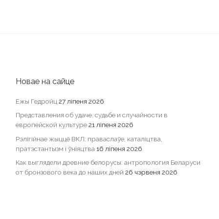
Новае на сайце
Ежы Гедройц
27 ліпеня 2026
Представления об удаче, судьбе и случайности в
европейской культуре
21 ліпеня 2026
Рэлігійнае жыццё ВКЛ: праваслаўе, каталіцтва,
пратэстантызм і ўніяцтва
16 ліпеня 2026
Как выглядели древние белорусы: антропология Беларуси
от бронзового века до наших дней
26 чэрвеня 2026