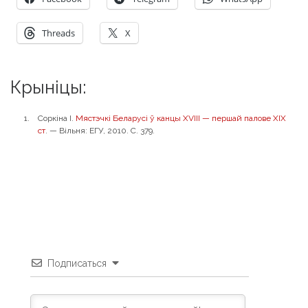
Threads
X
Крыніцы:
Соркіна I.
Мястэчкі Беларусі ў канцы ХVІІІ — першай палове ХІХ
ст
. — Вільня: ЕГУ, 2010. С. 379.
Подписаться