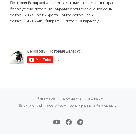
Гісторыя Беларусі
ў інтэрнэце! Шмат інфармацыі пра
беларускую гісторыю. Акрамя артыкулаў, у нас ёсць
гістарычныя карты, фота-, відэаматэрыялы,
гістарычныя кнігі, біяграфіі і гісторыя гарадоў.
Бібліятэка
Партнёры
Кантакт
© 2026
BelHistory.com
. Усе правы абаронены.