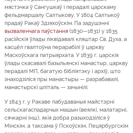
мястэчка ў Сангушкаў і перадалі царскаму
фельдмаршалу Салтыкову. У 1804 Салтыкоў
прадаў Ракаў Здзяхоўскім. Па задушэнні
вызваленчага паўстання
(1830—1831) у 1835
расійскія ўлады ліквідавалі кляштар Св. Духа, а
касцёл гвалтоўна перарабілі ў царкву
Маскоўскага патрыярхата. У 1839 г. царскія
ўлады скасавалі базыльянскі манастыр, царкву
перадалі МП, багатую бібліятэку і архіў, што
знаходзіліся пры манастыры — разрабавалі,
манастырскі шпіталь — зачынілі.
У 1843 г. у Ракаве пабудаваныя майстэрні
сельскагаспадарчых машын (веялкі, малатарні,
сячкарні інш.), якія добра разыходзіліся ў
Мінскім, а таксама ў Пскоўскім, Пецярбургскім