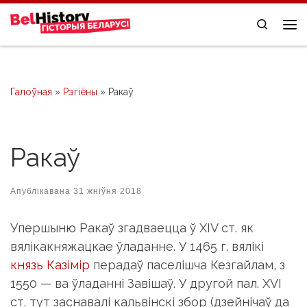
Skip to content
Search
Me
Галоўная
»
Рэгіёны
»
Ракаў
Ракаў
Апублікавана
31 жніўня 2018
Упершыню Ракаў згадваецца ў XIV ст. як
вялікакняжацкае ўладанне. У 1465 г. вялікі
князь Казімір
перадаў паселішча Кезгайлам, з
1550 — ва ўладанні Завішаў. У другой пал. ХVІ
ст. тут заснавалі кальвінскі збор (дзейнічаў да