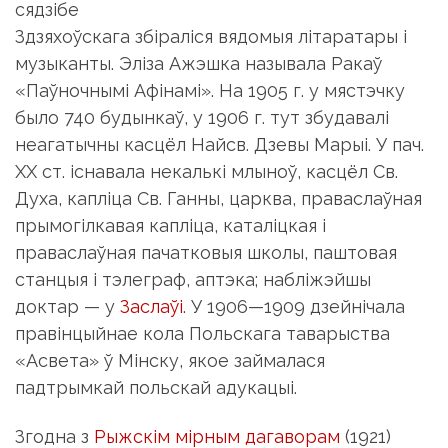
сядзібе
Здзяхоўскага збіраліся вядомыя літаратары і
музыканты. Эліза Ажэшка называла Ракаў
«Паўночнымі Афінамі». На 1905 г. у мястэчку
было 740 будынкаў, у 1906 г. тут збудавалі
неагатычны касцёл Найсв. Дзевы Марыі. У пач.
XX ст. існавала некалькі млыноў, касцёл Св.
Духа, капліца Св. Ганны, царква, праваслаўная
прымогілкавая капліца, каталіцкая і
праваслаўная пачатковыя школы, паштовая
станцыя і тэлеграф, аптэка; набліжэйшы
доктар — у
Заслаўі
. У 1906—1909 дзейнічала
правінцыйнае кола Польскага таварыства
«Асвета» ў Мінску, якое займалася
падтрымкай польскай адукацыі.
Згодна з
Рыжскім мірным дагаворам
(1921)