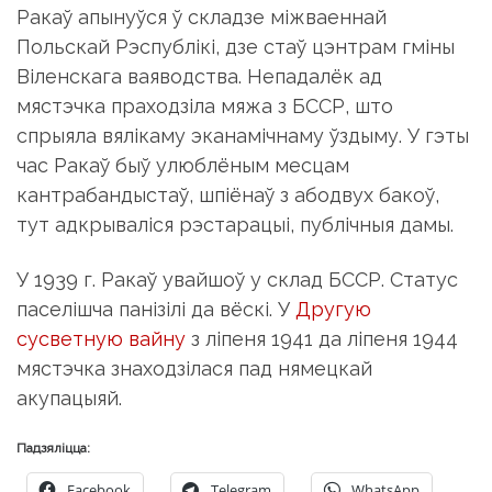
Ракаў апынуўся ў складзе міжваеннай
Польскай Рэспублікі, дзе стаў цэнтрам гміны
Віленскага ваяводства. Непадалёк ад
мястэчка праходзіла мяжа з БССР, што
спрыяла вялікаму эканамічнаму ўздыму. У гэты
час Ракаў быў улюблёным месцам
кантрабандыстаў, шпіёнаў з абодвух бакоў,
тут адкрываліся рэстарацыі, публічныя дамы.
У 1939 г. Ракаў увайшоў у склад БССР. Статус
паселішча панізілі да вёскі. У
Другую
сусветную вайну
з ліпеня 1941 да ліпеня 1944
мястэчка знаходзілася пад нямецкай
акупацыяй.
Падзяліцца:
Facebook
Telegram
WhatsApp