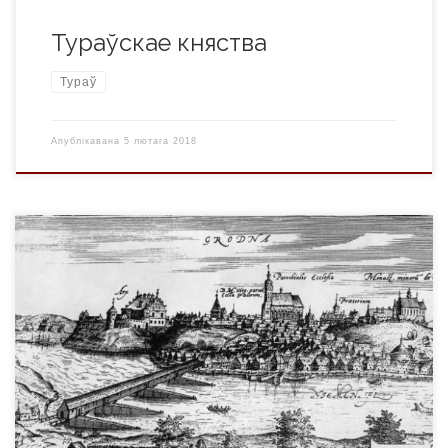
Тураўскае княства
Тураў
Апублікавана
5 лютага 2018
Імя горада ў летапісах Каб адказаць на пытанне, як
тлумачыцца тое ці іншае імя горада, трэба звярнуцца да
этымалогіі і лінгвістыкі. Гэтыя навукі вывучаюць мову,
гісторыю яе развіцця, паходжанне слоў, іх
першапачатковую структуру. Таму невыпадкова, што
пошук адказу на пытанне пра паходжанне і значэнне назвы
«Гродна» мы пачнём з самых […]