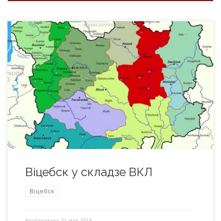
Пасля смерці князя Яраслава (1320) Віцебск паводле
спадчыны перайшоў да вялікага князя Альгерда і такім
чынам далучыўся да Вялікага Княства Літоўскага. У 1341
годзе віцебляне на чале з Альгердам дапамаглі Пскову ў
барацьбе супраць крыжакоў. З 1345 года горад знаходзіўся
ва ўладанні Андрэя Альгердавіча. Паводле гістарычных
крыніц, у 1351 годзе […]
Віцебск у складзе ВКЛ
Віцебск
Апублікавана
31 мая 2018