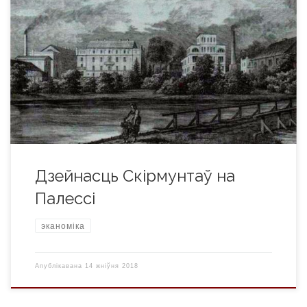
Сярод дынастый прадпрымальнікаў Беларусі ХІХ – пачатку
ХХ ст. ганаровае месца па праве належыць Скірмунтам.
Карані гэтага роду сыходзяць углыб стагоддзяў. У 1355 г. у
хроніцы згадваецца князь Пінскі Васіль Скірмунт. Амаль
праз дзвесце гадоў, у 1551 г., польская каралева Бона
падаравала Богушу Скірмунту зямельны надзел у вёсцы
Плотніца (цяпер […]
Дзейнасць Скірмунтаў на
Палессі
эканоміка
Апублікавана
14 жніўня 2018