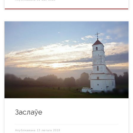
Заслаўе (афіц. транс.: Zaslauje) — горад у складзе Мінскага
раёна Мінскай вобласці Беларусі, на р. Свіслач пры
ўпадзенні яе ў Заслаўскае вадасховішча (27 км ад Мінска).
Паводле падання, кіеўскі князь Уладзімір Святаславіч
назваў паселішча ў гонар сына полацкай князёўны Рагнеды
Рагвалодаўны Ізяслава, які з мячом заступіўся за маці.
Варыянты назвы горада […]
Заслаўе
Апублікавана
13 лютага 2018