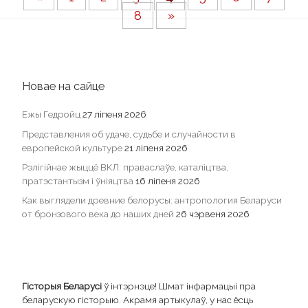
8
»
Новае на сайце
Ежы Гедройц
27 ліпеня 2026
Представления об удаче, судьбе и случайности в
европейской культуре
21 ліпеня 2026
Рэлігійнае жыццё ВКЛ: праваслаўе, каталіцтва,
пратэстантызм і ўніяцтва
16 ліпеня 2026
Как выглядели древние белорусы: антропология Беларуси
от бронзового века до наших дней
26 чэрвеня 2026
Гісторыя Беларусі
ў інтэрнэце! Шмат інфармацыі пра
беларускую гісторыю. Акрамя артыкулаў, у нас ёсць