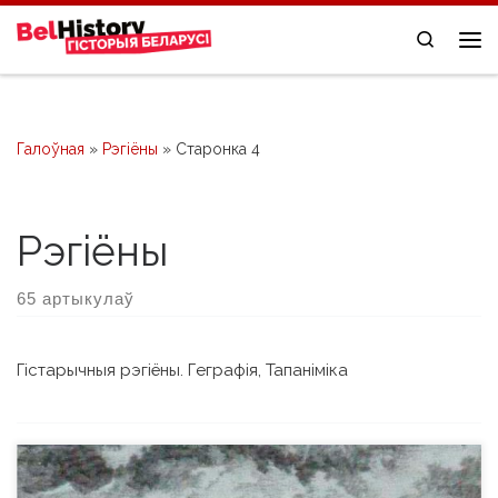
Skip to content
Search
Me
Галоўная
»
Рэгіёны
»
Старонка 4
Рэгіёны
65 артыкулаў
Гістарычныя рэгіёны. Геграфія, Тапаніміка