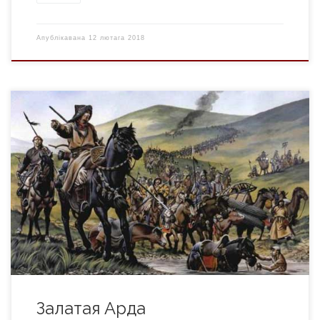
Апублікавана
12 лютага 2018
Залатая Арда, Улус Джучы, дзяржава, якая існавала ў 13—15
ст. Узнікла ў пач. 1240-х г. Займала тэрыторыю Заходняй
Сібіры, Паўночнага Харэзма, Волжскай Булгарыі,
Паўночнага Каўказа, Крыма, стэпаў ад Волгі да Дуная. У
васальнай залежнасці трымала рускія землі. Напачатку
займала зах. частку імперыі Чынгісхана — тэр. ўдзельнага
княства (улуса) яго сына Джучы […]
Залатая Арда