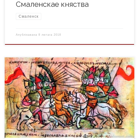
Смаленскае княства
Смаленск
Апублікавана
8 лютага 2018
Тураўскае княства ўтварылася на тэрыторыі паўднёвай
Беларусі ў басейне Прыпяці і яе прытокаў. Сталіца княства
– горад Тураў (мабыць заснавана князем Турам) згадваецца
ў летапісах пад 980 г. Да канца X у. Тураўскае княства
развівалася як самастойнае. Тут кіравала дынастыя князёў.
З канца X у. у Тураве княжыць сын Вялікага князя […]