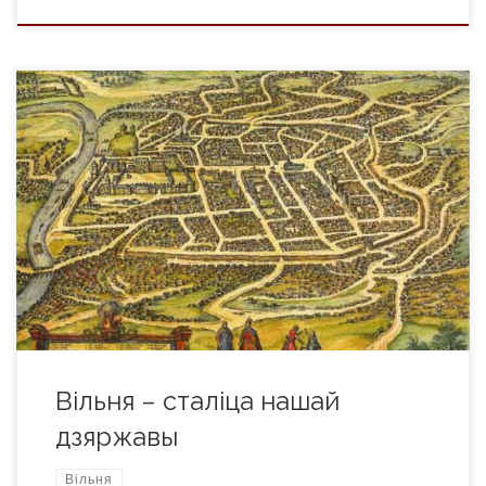
Крывы горад Летувіскія гісторыкі трымаюцца думкі, нібыта
Вільню заснаваў вялікі князь Гедзімін. Гэта не болей як
прыгожая легенда, якая не вытрымлівае праверкі
гістарычнымі фактамі. Ужо ў XI ст. на месцы сучаснай
Вільні існавала заснаванае крывічамі гарадское паселішча,
што першапачаткова называлася Крывым горадам.
Славянскае паходжанне меў і пазнейшы назоў – ад ракі […]
Вільня – сталіца нашай
дзяржавы
Вільня