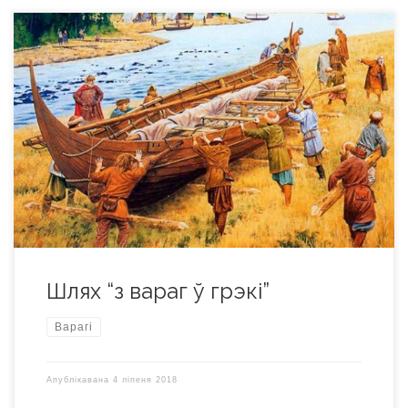
Гандлёвы шлях “з вараг ў грэкі”, які ў IX – XII стст. спалучаў
Скандынавію з Візантыяй, атрымаў сваю назву ад першага
ўпамінання ў “Аповесці мінулых часоў”, скандынаўская
назва – Austrvegr. Разам з раней адкрытым Волжскім
шляхам яны з’яўляліся асноўнымі воднымі магістралямі ў
сувязях скандынаваў і славян з краінамі Усходу. З’яўляўся
адным […]
Шлях “з вараг ў грэкі”
Варагі
Апублікавана
4 ліпеня 2018