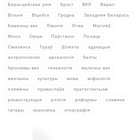
Берасцейская унія
Брэст
ВКЛ
Варагі
Вільня
Віцебск
Гродна
Заходняя Беларусь
Каменны век
Лівонія
Літва
Магілёў
Мінск
Орша
Паўстанні
Полацк
Смаленск
Тураў
Шляхта
адукацыя
антропология
археалогія
балты
бронзавы век
генеалогія
жалезны век
жанчыны
культуры
мова
міфалогія
плямёны
праваслаўе
пратэстантызм
рэканструкцыя
рэлігія
рэформы
славяне
татары
эканоміка
этнаграфія