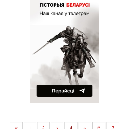
«
1
2
3
4
5
6
7