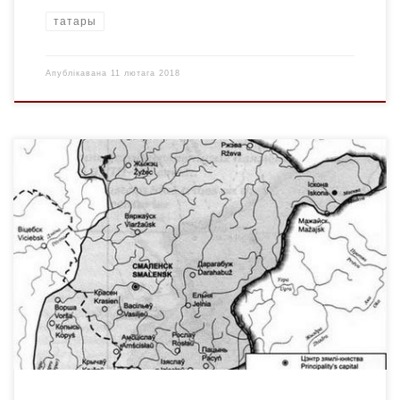
татары
Апублікавана
11 лютага 2018
Смаленскае княства — сярэдневяковае дзяржаўнае
ўтварэнне, якое сфарміравалася ў ХІІ ст. вакол горада
Смаленска. Займала тэрыторыю сучасных Смаленскай,
часткі Маскоўскай, Калужскай, Цвярской, Бранскай
абласцей Расіі, усходнія раёнаў Магілёўскай і Віцебскай
абласцей Беларусі. Княства ўтварылася на аснове
смаленскай групоўкі крывічоў, якая стала адасоблівацца ў
VIII—IX ст. у вярхоўях Дняпра і Дзясны. Першыя […]