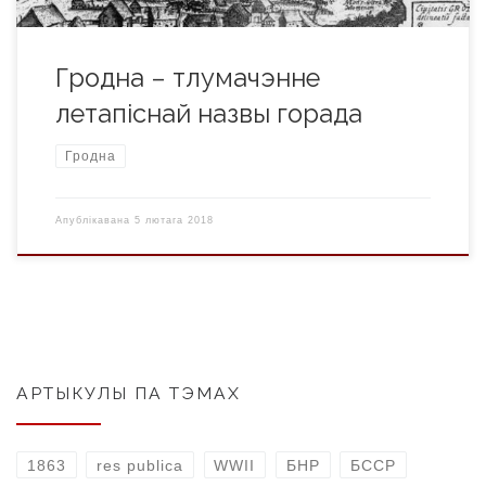
Гродна – тлумачэнне
летапіснай назвы горада
Гродна
Апублікавана
5 лютага 2018
АРТЫКУЛЫ ПА ТЭМАХ
1863
res publica
WWII
БНР
БССР