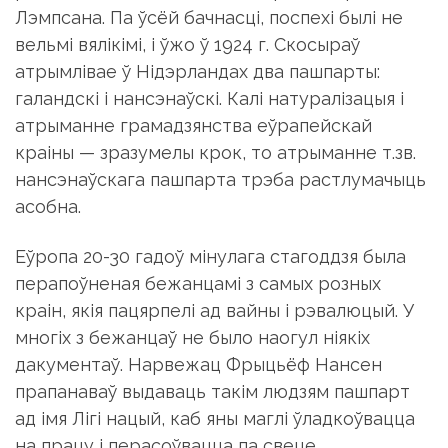
Лэмпсана. Па ўсёй бачнасці, поспехі былі не
вельмі вялікімі, і ўжо ў 1924 г. Скосыраў
атрымлівае ў Нідэрландах два пашпарты:
галандскі і нансэнаўскі. Калі натуралізацыя і
атрыманне грамадзянства еўрапейскай
краіны — зразумелы крок, то атрыманне т.зв.
нансэнаўскага пашпарта трэба растлумачыць
асобна.
Еўропа 20-30 гадоў мінулага стагоддзя была
перапоўненая бежанцамі з самых розных
краін, якія пацярпелі ад вайны і рэвалюцый. У
многіх з бежанцаў не было наогул ніякіх
дакументаў. Нарвежац Фрыцьёф Нансен
прапанаваў выдаваць такім людзям пашпарт
ад імя Лігі нацый, каб яны маглі ўладкоўвацца
на працу і перасоўвацца па свеце.