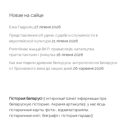
Ежы Гедройц
27 ліпеня 2026
Представления об удаче, судьбе и случайности в
европейской культуре
21 ліпеня 2026
Рэлігійнае жыццё ВКЛ: праваслаўе, каталіцтва,
пратэстантызм і ўніяцтва
16 ліпеня 2026
Как выглядели древние белорусы: антропология Беларуси
от бронзового века до наших дней
26 чэрвеня 2026
Гісторыя Беларусі
ў інтэрнэце! Шмат інфармацыі пра
беларускую гісторыю. Акрамя артыкулаў, у нас ёсць
гістарычныя карты, фота-, відэаматэрыялы,
гістарычныя кнігі, біяграфіі і гісторыя гарадоў.