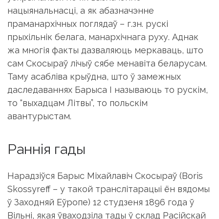
нацыянальнасці, а як абазначэнне
праманархічных поглядаў – г.зн. рускі
прыхільнік белага, манархічнага руху. Аднак
жа многія факты дазваляюць меркаваць, што
сам Скосыраў лічыў сябе менавіта беларусам.
Таму асабліва крыўдна, што ў замежных
даследаваннях Барыса I называюць то рускім,
то “выхадцам Літвы”, то польскім
авантурыстам.
Раннія гады
Нарадзіўся Барыс Міхайлавіч Скосыраў (Boris
Skossyreff – у такой транслітарацыі ён вядомы
ў Заходняй Еўропе) 12 студзеня 1896 года ў
Вільні, якая ўваходзіла тады ў склад Расійскай