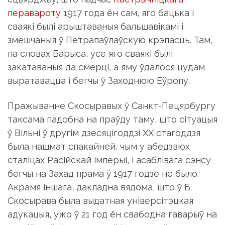
перавароту
1917 года ён сам, яго бацька і
сваякі былі арыштаваныя бальшавікамі і
змешчаныя ў Петрапаўлаўскую крэпасць. Там,
па словах Барыса, усе яго сваякі былі
закатаваныя да смерці, а яму ўдалося цудам
выратавацца і бегчы ў Заходнюю Еўропу.
Пражыванне Скосыравых ў Санкт-Пецярбургу
таксама падобна на праўду таму, што сітуацыя
ў Вільні ў другім дзесяцігоддзі ХХ стагоддзя
была нашмат спакайней, чым у абедзвюх
сталіцах Расійскай імперыі, і асаблівага сэнсу
бегчы на Захад прама ў 1917 годзе не было.
Акрамя іншага, дакладна вядома, што ў Б.
Скосырава была выдатная універсітэцкая
адукацыя, ужо ў 21 год ён свабодна гаварыў на