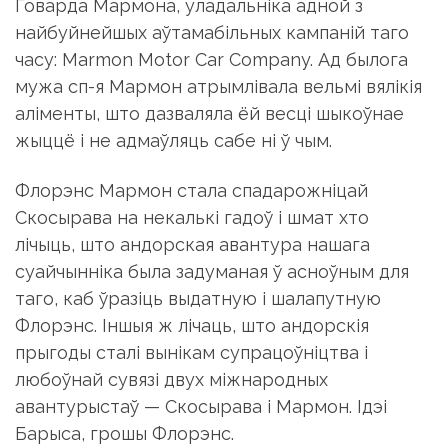
часу: Marmon Motor Car Company. Ад былога
мужа сп-я Мармон атрымлівала вельмі вялікія
аліменты, што дазваляла ёй весці шыкоўнае
жыццё і не адмаўляць сабе ні ў чым.
Флорэнс Мармон стала спадарожніцай
Скосырава на некалькі гадоў і шмат хто
лічыць, што андорская авантура нашага
суайчынніка была задуманая ў асноўным для
таго, каб ўразіць выдатную і шалапутную
Флорэнс. Іншыя ж лічаць, што андорскія
прыгоды сталі вынікам супрацоўніцтва і
любоўнай сувязі двух міжнародных
авантурыстаў — Скосырава і Мармон. Ідэі
Барыса, грошы Флорэнс.
Кароль Андоры