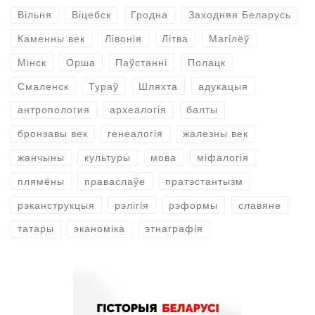
Каменны век
Лівонія
Літва
Магілёў
Мінск
Орша
Паўстанні
Полацк
Смаленск
Тураў
Шляхта
адукацыя
антропология
археалогія
балты
бронзавы век
генеалогія
жалезны век
жанчыны
культуры
мова
міфалогія
плямёны
праваслаўе
пратэстантызм
рэканструкцыя
рэлігія
рэформы
славяне
татары
эканоміка
этнаграфія