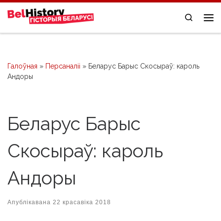
Skip to content
Search
Me
Галоўная
»
Персаналіі
»
Беларус Барыс Скосыраў: кароль
Андоры
Беларус Барыс
Скосыраў: кароль
Андоры
Апублікавана
22 красавіка 2018