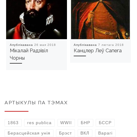
Апублікавана
26 мая 2018
Апублікавана
7 лютага 2018
Мікалай Радзівіл
Канцлер Леў Сапега
Чорны
АРТЫКУЛЫ ПА ТЭМАХ
1863
res publica
WWII
БНР
БССР
Берасцейская унія
Брэст
ВКЛ
Варагі
Вільня
Віцебск
Гродна
Заходняя Беларусь