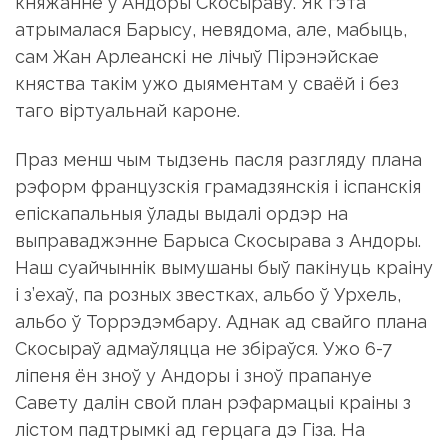
сам Жан Арлеанскі не лічыў Пірэнэйскае
княства такім ужо дыяментам у сваёй і без
таго віртуальнай кароне.
Праз менш чым тыдзень пасля разгляду плана
рэформ французскія грамадзянскія і іспанскія
епіскапальныя ўлады выдалі ордэр на
выправаджэнне Барыса Скосырава з Андоры.
Наш суайчыннік вымушаны быў пакінуць краіну
і з’ехаў, па розных звестках, альбо ў Урхель,
альбо ў Торрэдэмбару. Аднак ад свайго плана
Скосыраў адмаўляцца не збіраўся. Ужо 6-7
ліпеня ён зноў у Андоры і зноў прапануе
Савету далін свой план рэфармацыі краіны з
лістом падтрымкі ад герцага дэ Гіза. На
наступны дзень, 8 ліпеня, парламент Андоры
на падставе герцагскага ліста аб’яўляе краіну