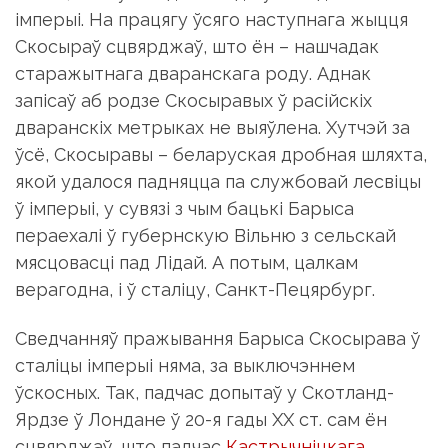
імперыі. На працягу ўсяго наступнага жыцця
Скосыраў сцвярджаў, што ён – нашчадак
старажытнага дваранскага роду. Аднак
запісаў аб родзе Скосыравых ў расійскіх
дваранскіх метрыках не выяўлена. Хутчэй за
ўсё, Скосыравы – беларуская дробная шляхта,
якой удалося падняцца па службовай лесвіцы
ў імперыі, у сувязі з чым бацькі Барыса
пераехалі ў губернскую Вільню з сельскай
мясцовасці пад Лідай. А потым, цалкам
верагодна, і ў сталіцу, Санкт-Пецярбург.
Сведчанняў пражывання Барыса Скосырава ў
сталіцы імперыі няма, за выключэннем
ўскосных. Так, падчас допытаў у Скотланд-
Ярдзе ў Лондане ў 20-я гады ХХ ст. сам ён
сцвярджаў, што падчас
Кастрычніцкага