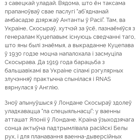
з савецкай уладай. Вядома, што ён таксама
прапаноўваў свае паслугі “аб’яднанай
амбасадзе дзяржаў Антанты ў Расіі”. Там, ва
Украіне, Скосыраў, хутчэй за ўсё, пазнаёміўся з
генералам Куцепавым: існуюць сведчанні таго,
што яны былі знаёмыя, а выкраданне Куцепава
ў 1930 годзе моцна напалохала і засмуціла
Скосырава. Да 1919 года барацьба з
бальшавікамі ва Украіне сіламі рэгулярных
злучэнняў практычна спынілася і RNAS
вярнулася ў Англію.
Зноў апынуўшыся ў Лондане Скосыраў здолеў
уладкавацца “па спецыяльнасці”: у ваенны
атташат Японіі ў Лондане. Краіна ўзыходзячага
сонца актыўна падтрымлівала расійскі Белы
рух, і для планавання ваенна-дыверсійных