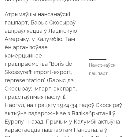
Атрымаўшы нансэнаўскі
пашпарт, Барыс Скосыраў
Нансэнаўскі
адпраўляецца ў Лацінскую
пашпарт
Амерыку, у Калумбію. Там
ён арганізоўвае
камерцыйнае
прадпрыемства “Boris de Skossyreff; import-
export, representation” (Барыс дэ Скосыраў;
імпарт-экспарт, прадстаўнічыя паслугі).
Наогул, на працягу 1924-34 гадоў Скосыраў
актыўна падарожнічае з Вялікабрытаніі ў
Еўропу і назад. Прычым у Калумбіі актыўна
карыстаецца пашпартам Нансэна, а ў
Еўропе — галандскім. Менавіта ў Лацінскай
Амерыцы Барыс вывучае іспанскую мову, які