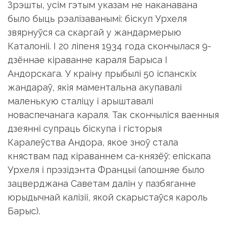
звярнуўся са скаргай у жандармерыю
Каталоніі. І 20 ліпеня 1934 года скончылася 9-
дзённае кіраванне караля Барыса I
Андорскага. У краіну прыбылі 50 іспанскіх
жандараў, якія маментальна акупавалі
маленькую сталіцу і арыштавалі
новаспечанага караля. Так скончыліся ваенныя
дзеянні супраць біскупа і гісторыя
Каралеўства Андора, якое зноў стала
княствам пад кіраваннем са-князёў: епіскапа
Урхеля і прэзідэнта Францыі (апошняе было
зацверджана Саветам далін у пазбяганне
юрыдычнай калізіі, якой скарыстаўся кароль
Барыс).
Падзяліцца:
Facebook
Telegram
WhatsApp