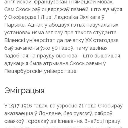
англійскай, французскай і нямецкай мовах.
Сам Скосыраў сцвярджаў пазней, што вучыўся
ў Оксфардзе і Ліцэі Людовіка Вялікага ў
Парыжы. Аднак у абодвух гэтых навучальных
установах няма запісаў пра такога студэнта.
Віленскі універсітэт да пачатку ХХ стагоддзя
быў зачынены ўжо 50 гадоў, таму адзіная
падобная на праўду выснова – што вышэйшая
адукацыя была атрымана Скосыравым ў
Пецярбургскім універсітэце.
Эміграцыя
У 1917-1918 гадах, ва ўзросце 21 года Скосыраў
аказваецца ў Лондане, без сувязяў, сяброў,
сваякоў і сродкаў да існавання. Знайсці працу,