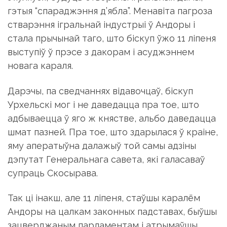
стала прычынай таго, што біскуп ўжо 11 ліпеня
выступіў ў прэсе з дакорам і асуджэннем
новага караля.
Дарэчы, па сведчаннях відавочцаў, біскуп
Урхельскі мог і не даведацца пра тое, што
адбываецца ў яго ж княстве, альбо даведацца
шмат пазней. Пра тое, што здарылася ў краіне,
яму аператыўна далажыў той самы адзіны
дэпутат Генеральнага савета, які галасаваў
супраць Скосырава.
Так ці інакш, але 11 ліпеня, стаўшы каралём
Андоры на цалкам законных падставах, быўшы
зацверджаным парламентам і атрымаўшы
паўнамоцтвы ад аднаго з са-князёў, Барыс I
апынуўся ў сітуацыі, калі яго права на трон