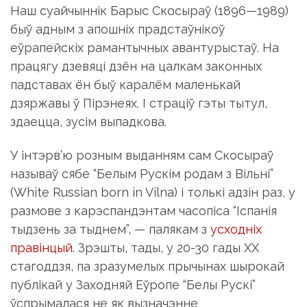
Наш суайчыннік Барыс Скосыраў (1896—1989)
быў адным з апошніх прадстаўнікоў
еўрапейскіх рамантычных авантурыстаў. На
працягу дзевяці дзён на цалкам законных
падставах ён быў каралём маленькай
дзяржавы ў Пірэнеях. І страціў гэты тытул,
здаецца, зусім выпадкова.
У інтэрв’ю розным выданням сам Скосыраў
называў сябе “Белым Рускім родам з Вільні”
(White Russian born in Vilna) і толькі адзін раз, у
размове з карэспандэнтам часопіса “Іспанія
тыдзень за тыднем”, — палякам з
усходніх
правінцый
. Зрэшты, тады, у 20-30 гады ХХ
стагоддзя, па зразумелых прычынах шырокай
публікай у Заходняй Еўропе “Белы Рускі”
ўспрымалася не як вызначэнне