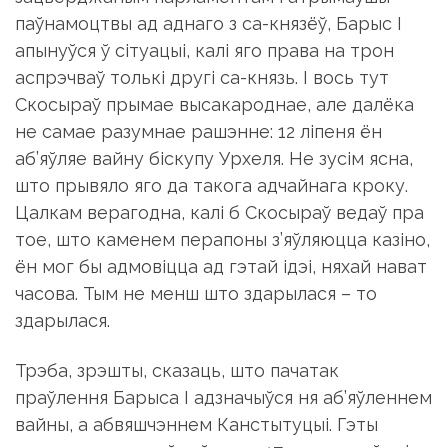
аспрэчваў толькі другі са-князь. І вось тут
Скосыраў прымае высакароднае, але далёка
не самае разумнае рашэнне: 12 ліпеня ён
аб’яўляе вайну біскупу Урхеля. Не зусім ясна,
што прывяло яго да такога адчайнага кроку.
Цалкам верагодна, калі б Скосыраў ведаў пра
тое, што каменем перапоны з’яўляюцца казіно,
ён мог бы адмовіцца ад гэтай ідэі, няхай нават
часова. Тым не менш што здарылася – то
здарылася.
Трэба, зрэшты, сказаць, што пачатак
праўлення Барыса I адзначыўся ня аб’яўленнем
вайны, а абвяшчэннем Канстытуцыі. Гэты
дакумент складаўся ўсяго з 17 артыкулаў, у ім
абвяшчалася незалежнасць дзяржавы,