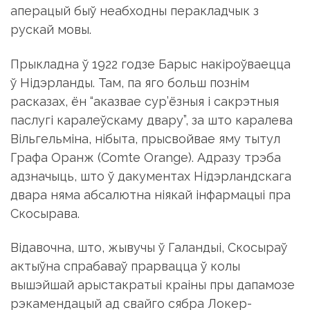
аперацый быў неабходны перакладчык з
рускай мовы.
Прыкладна ў 1922 годзе Барыс накіроўваецца
ў Нідэрланды. Там, па яго больш познім
расказах, ён “аказвае сур’ёзныя і сакрэтныя
паслугі каралеўскаму двару”, за што каралева
Вільгельміна, нібыта, прысвойвае яму тытул
Графа Оранж (Comte Orange). Адразу трэба
адзначыць, што ў дакументах Нідэрландскага
двара няма абсалютна ніякай інфармацыі пра
Скосырава.
Відавочна, што, жывучы ў Галандыі, Скосыраў
актыўна спрабаваў прарвацца ў колы
вышэйшай арыстакратыі краіны пры дапамозе
рэкамендацый ад свайго сябра Локер-