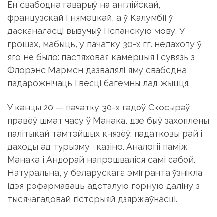
дасканаласці вывучыў і іспанскую мову. У
грошах, мабыць, у пачатку 30-х гг. недахопу ў
яго не было: паспяховая камерцыя і сувязь з
Флорэнс Мармон дазвалялі яму свабодна
падарожнічаць і весці багемны лад жыцця.
У канцы 20 — пачатку 30-х гадоў Скосыраў
правёў шмат часу ў Манака, дзе быў захоплены
палітыкай тамтэйшых князёў: падатковы рай і
даходы ад турызму і казіно. Аналогіі паміж
Манака і Андорай напрошваліся самі сабой.
Натуральна, у беларускага эмігранта ўзнікла
ідэя рэфармаваць адсталую горную даліну з
тысячагадовай гісторыяй дзяржаўнасці.
У Андоры Скосыраў упершыню з’явіўся
восенню 1933 года. І адразу зачараваў і ўвёў у