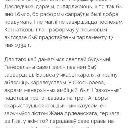
прадуманы і не маглі не завяршыцца поспехам.
Канчатковы план рэформаў у пісьмовым
выглядзе быў прадстаўлены парламенту 17
мая 1934 г.
Для таго каб дамагчыся светлай будучыні,
Генеральны савет далін павінен быў
зацвердзіць Барыса ў якасці караля, а краіну
абвясціць каралеўствам. У Скосыраева,
акрамя манархічных амбіцый, былі і “законныя”
падставы прэтэндаваць на трон Андоры:
скарыстаўшыся юрыдычным казусам, ён
заручыўся лістом Жана Арлеанскага, герцага
дэ Гіза, у якім той перадаваў свае правы на
княжанне ў Андоры Скосыраву. Як гэта
атрымалася Барысу, невядома, але, мабыць,