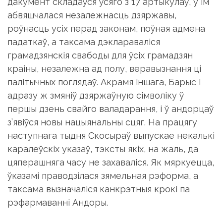
роўнасць усіх перад законам, поўная адмена
падаткаў, а таксама дэклараваліся
грамадзянскія свабоды для ўсіх грамадзян
краіны, незалежна ад полу, веравызнання ці
палітычных поглядаў. Акрамя іншага, Барыс I
адразу ж змяніў дзяржаўную сімволіку ў
першы дзень свайго валадарання, і ў андорцаў
з’явіўся новы нацыянальны сцяг. На працягу
наступнага тыдня Скосыраў выпускае некалькі
каралеўскіх указаў, тэксты якіх, на жаль, да
цяперашняга часу не захаваліся. Як мяркуецца,
ўказамі праводзілася зямельная рэформа, а
таксама вызначаліся канкрэтныя крокі па
рэфармаванні Андоры.
Зрэшты, усім гэтым указам не наканавана
было быць рэалізаванымі: біскуп Урхеля