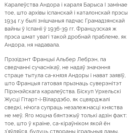
1934 г.у былі знішчаныя падчас Грамадзянскай
вайны ў Іспаніі ў 1936-39 гг. Французская ж
прэса шмат увагі такой дробнай праблеме, як
Андора, ня надавала.
Прэзідэнт Францыі Альбер Лебрэн, па
сведчанні сучаснікаў, не надаў значэння
страце тытула са-князя Андоры і нават заявіў,
што Францыя гатовая прызнаць суверэнітэт
Пірэнэйскага каралеўства. Біскуп Урхельскі
Жусці Гітарт-і-Вілардэбо, як сцвярджалі
сведкі, нічога супраць незалежнасці княства
не меў. Яго моцна бянтэжыў толькі адзін факт:
тое, што ў краіне, са-кіраўніком якой ён
з’яўляўся, будуць створаны ігральныя дамы,
гэтыя “спараджэння д’ябла”. Менавіта пагроза
стварэння ігральнай індустрыі ў Андоры і