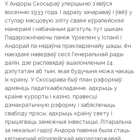
ступар мясцовую эліту сваімі еўрапейскімі
манерамі і нябачаным дагэтуль тут шыкам.
Падарожнічаючы паміж Урхелем у Іспаніі і
Андорай па нядаўна пракладзенайу шашы, ён
наездамі наведваў сесіі Генеральнай рады
далін, дзе распавядаў ашаломленым 24
дэпутатам аб тым, якая будучыня можа чакаць
іх краіну. У Скосырава быў план рэформаў:
адмяніць падаткаабкладанне, адкрыць у
краіне курорты і казіно, правесці
дэмакратычную рэформу і забяспечыць
свабоду прэсы, адкрыць краіну свету і
прыцягваць замежныя інвестыцыі. Літаральна
за некалькі гадоў Андора павінна была стаць
квітнеючай еўрапейскай мікрадзяржавай.
Даследчыкі, дарэчы, сцвярджаюць, што так бы
яно і было, бо рэформы сапраўды былі добра