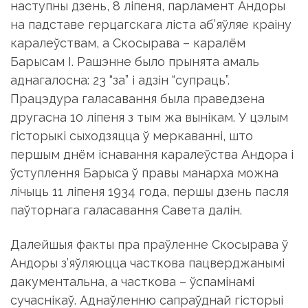
каралеўствам, а Скосырава – каралём
Барысам I. Рашэнне было прынята амаль
аднагалосна: 23 “за” і адзін “супраць”.
Працэдура галасавання была праведзена
другасна 10 ліпеня з тым жа вынікам. У цэлым
гісторыкі сыходзяцца ў меркаванні, што
першым днём існавання каралеўства Андора і
ўступлення Барыса ў правы манарха можна
лічыць 11 ліпеня 1934 года, першы дзень пасля
паўторнага галасавання Савета далін.
Далейшыя факты пра праўленне Скосырава ў
Андоры з’яўляюцца часткова пацверджанымі
дакументальна, а часткова – ўспамінамі
сучаснікаў. Аднаўленню сапраўднай гісторыі
Каралеўства Андора і караля Барыса I замінае
тое, што архівы іспанскай і каталонскай прэсы