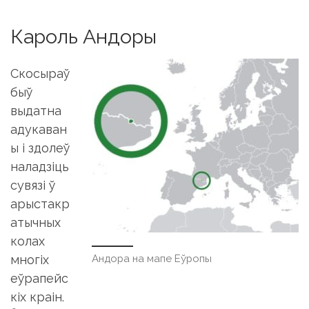
Скосыраў
быў
выдатна
адукаван
ы і здолеў
наладзіць
сувязі ў
арыстакр
атычных
колах
Андора на мапе Еўропы
многіх
еўрапейс
кіх краін.
Ён свабодна гаварыў на англійскай,
французскай і нямецкай, а ў Калумбіі ў