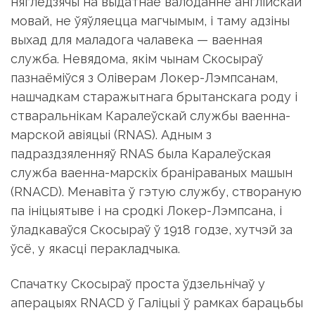
нягледзячы на ​​выдатнае валоданне англійскай
мовай, не ўяўляецца магчымым, і таму адзіны
выхад для маладога чалавека — ваенная
служба. Невядома, якім чынам Скосыраў
пазнаёміўся з Оліверам Локер-Лэмпсанам,
нашчадкам старажытнага брытанскага роду і
стваральнікам Каралеўскай службы ваенна-
марской авіяцыі (RNAS). Адным з
падраздзяленняў RNAS была Каралеўская
служба ваенна-марскіх браніраваных машын
(RNACD). Менавіта ў гэтую службу, створаную
па ініцыятыве і на сродкі Локер-Лэмпсана, і
ўладкаваўся Скосыраў ў 1918 годзе, хутчэй за
ўсё, у якасці перакладчыка.
Спачатку Скосыраў проста ўдзельнічаў у
аперацыях RNACD ў Галіцыі ў рамках барацьбы