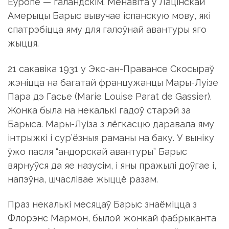
спатрэбіцца яму для галоўнай авантуры яго
жыцця.
21 сакавіка 1931 у Экс-ан-Правансе Скосыраў
жэніцца на багатай францужанцы Мары-Луізе
Пара дэ Гасье (Marie Louise Parat de Gassier).
Жонка была на некалькі гадоў старэй за
Барыса. Мары-Луіза з лёгкасцю даравала яму
інтрыжкі і сур’ёзныя раманы на баку. У выніку
ўжо пасля “андорскай авантуры” Барыс
вярнуўся да яе назусім, і яны пражылі доўгае і,
напэўна, шчаслівае жыццё разам.
Праз некалькі месяцаў Барыс знаёміцца з
Флорэнс Мармон, былой жонкай фабрыканта
Говарда Мармона, уладальніка адной з
найбуйнейшых аўтамабільных кампаній таго