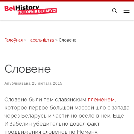
Skip to content
Search
Me
Галоўная
»
Насельніцтва
»
Словене
Словене
Апублікавана
25 лютага 2015
Словене были тем славянским
племенем
,
которое первое большой массой шло с запада
через Беларусь и частично осело в ней. Еще
И.Забелин убедительно довел факт
продвижения словенов по Неману.