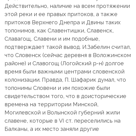
Действительно, наличие на всем протяжении
этой реки и ее правых притоков, а также
притоков Верхнего Днепра и Двины таких
топонимов, как Славентишки, Славенск,
Славагощ, Славени и им подобные,
подтверждает такой вывод. И.Забелин считал,
что Словенск (сейчас деревня в Воложинском
районе) и Славогощ (Логойский р-н) долгое
время были важными центрами словенской
колонизации. Правда, П. Шафарик думал, что
топонимы Словени и им похожие были
свидетельством того, что в доисторические
времена на территории Минской,
Могилевской и Волынской губерний жили
славене, которые в VI ст. переселились на
Балканы, а иx место заняли другие