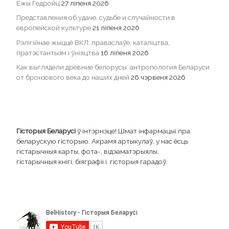
Ежы Гедройц
27 ліпеня 2026
Представления об удаче, судьбе и случайности в
европейской культуре
21 ліпеня 2026
Рэлігійнае жыццё ВКЛ: праваслаўе, каталіцтва,
пратэстантызм і ўніяцтва
16 ліпеня 2026
Как выглядели древние белорусы: антропология Беларуси
от бронзового века до наших дней
26 чэрвеня 2026
Гісторыя Беларусі
ў інтэрнэце! Шмат інфармацыі пра
беларускую гісторыю. Акрамя артыкулаў, у нас ёсць
гістарычныя карты, фота-, відэаматэрыялы,
гістарычныя кнігі, біяграфіі і гісторыя гарадоў.