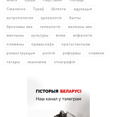
Мінск
Орша
Паўстанні
Полацк
Смаленск
Тураў
Шляхта
адукацыя
антропология
археалогія
балты
бронзавы век
генеалогія
жалезны век
жанчыны
культуры
мова
міфалогія
плямёны
праваслаўе
пратэстантызм
рэканструкцыя
рэлігія
рэформы
славяне
татары
эканоміка
этнаграфія