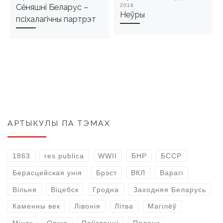
Сёняшні Беларус –
2018
Неўры
псіхалагічны партрэт
АРТЫКУЛЫ ПА ТЭМАХ
1863
res publica
WWII
БНР
БССР
Берасцейская унія
Брэст
ВКЛ
Варагі
Вільня
Віцебск
Гродна
Заходняя Беларусь
Каменны век
Лівонія
Літва
Магілёў