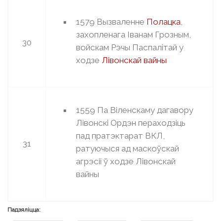
1579 Вызваленне
Полацка
,
захопленага Іванам Грозным,
30
войскам Рэчы Паспалітай у
ходзе
Лівонскай вайны
1559 Па Віленскаму дагавору
Лівонскі Ордэн пераходзіць
пад пратэктарат ВКЛ,
31
ратуючыся ад маскоўскай
агрэсіі ў ходзе Лівонскай
вайны
Падзяліцца: