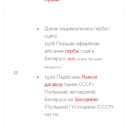
Дзень нацыянальнага герба і
сцяга
1918 Першае афіцыйнае
апісанне
герба
і сцяга
Беларусі.
[
БНР
, газета “Вольная
Беларусь”]
11
1920 Падпісаны
Рыжскі
дагавор
паміж СССР і
Польшчай, які падзяліў
Беларусь на
Заходнюю
(Польшча) і Усходнюю (СССР)
часткі.