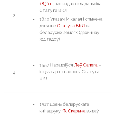
1830 г.
, нашчадак складальніка
Статута ВКЛ
2
1840 Указам Мікалая I спынена
дзеянне
Статута ВКЛ
на
беларускіх землях (дзейнічаў
311 гадоў)
1557 Нарадзіўся
Леў Сапега
–
ініцыятар стварэння Статута
4
ВКЛ
1517 Дзень беларускага
кнігадруку.
Ф. Скарына
выдаў