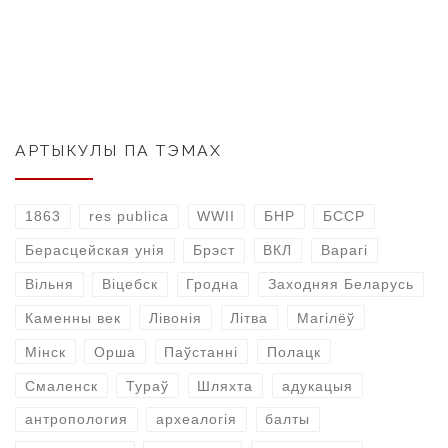
АРТЫКУЛЫ ПА ТЭМАХ
1863
res publica
WWII
БНР
БССР
Берасцейская унія
Брэст
ВКЛ
Варагі
Вільня
Віцебск
Гродна
Заходняя Беларусь
Каменны век
Лівонія
Літва
Магілёў
Мінск
Орша
Паўстанні
Полацк
Смаленск
Тураў
Шляхта
адукацыя
антропология
археалогія
балты