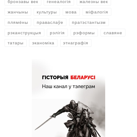
бронзавы век
генеалогія
жалезны век
жанчыны
культуры
мова
міфалогія
плямёны
праваслаўе
пратэстантызм
рэканструкцыя
рэлігія
рэформы
славяне
татары
эканоміка
этнаграфія