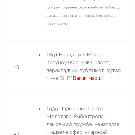
цэнтрам і 3 раёны Берасьцейскай вобласці
дзе жыла значная колькасць беларускага
насельніцтва]
1891 Нарадзіўся Макар
Краўцоў (Касцевіч) – паэт,
18
перакладчык, публіцыст, аўтар
гімна БНР “
Ваяцкі марш
“
1939 Падпісанне Пакта
Молатава-Рыбентропа –
дамовы аб дружбе, ненападзе
і падзеле сфер інтарэсаў
23