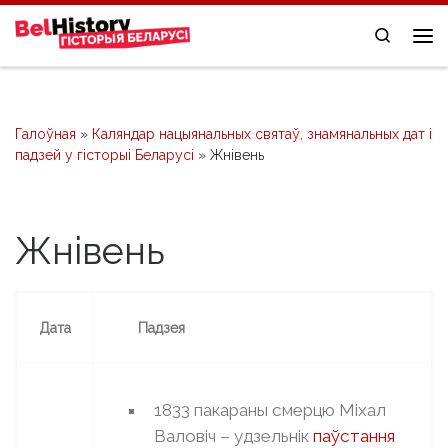
Skip to content
Search
Me
Галоўная
»
Каляндар нацыянальных святаў, знамянальных дат і
падзей у гісторыі Беларусі
»
Жнівень
Жнівень
Дата
Падзея
1833 пакараны смерцю Міхал
Валовіч – удзельнік
паўстання