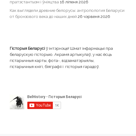
пратэстантызм і ўніяцтва
16 ліпеня 2026
Как выглядели древние белорусы: антропология Беларуси
от бронзового века до наших дней
26 чэрвеня 2026
Гісторыя Беларусі
ў інтэрнэце! Шмат інфармацыі пра
беларускую гісторыю. Акрамя артыкулаў, у нас ёсць
гістарычныя карты, фота-, відэаматэрыялы,
гістарычныя кнігі, біяграфіі і гісторыя гарадоў.