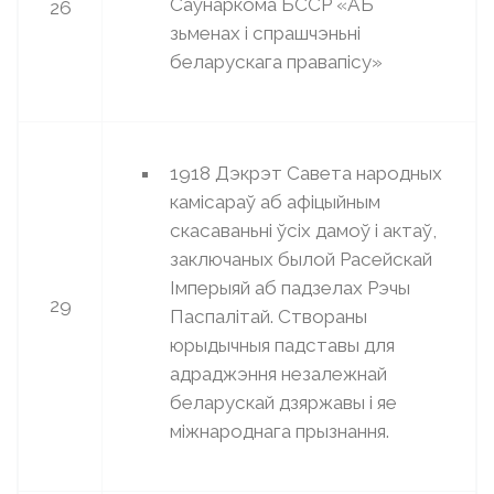
Саўнаркома БССР «АБ
26
зьменах і спрашчэньні
беларускага правапісу»
1918 Дэкрэт Савета народных
камісараў аб афіцыйным
скасаваньнi ўсiх дамоў і актаў,
заключаных былой Расейскай
Імперыяй аб падзелах Рэчы
29
Паспалітай. Створаны
юрыдычныя падставы для
адраджэння незалежнай
беларускай дзяржавы і яе
міжнароднага прызнання.