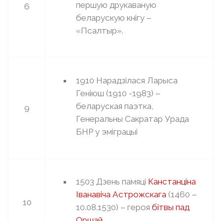
першую друкаваную
6
беларускую кнігу –
«Псалтыр».
1910 Нарадзілася Ларыса
Геніюш (1910 -1983) –
беларуская паэтка,
9
Генеральны Сакратар Урада
БНР у эміграцыі
1503 Дзень памяці
Канстанціна
Іванавіча Астрожскага
(1460 –
10
10.08.1530) – героя
бітвы пад
Оршай