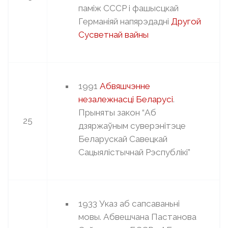
паміж СССР і фашысцкай
Германіяй напярэдадні
Другой
Сусветнай вайны
1991
Абвяшчэнне
незалежнасці Беларусі
.
Прыняты закон “Аб
25
дзяржаўным суверэнітэце
Беларускай Савецкай
Сацыялістычнай Рэспублікі”
1933 Указ аб сапсаваньнi
мовы. Абвешчана Пастанова