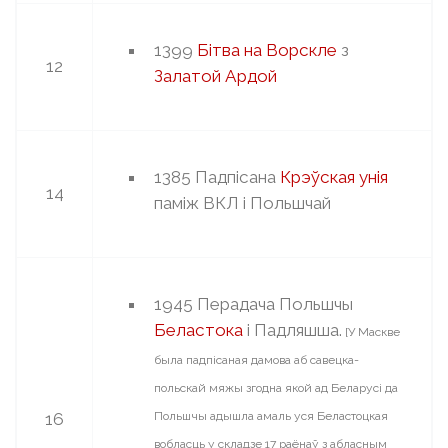
1399
Бітва на Ворскле
з
12
Залатой Ардой
1385 Падпісана
Крэўская унія
14
паміж ВКЛ і Польшчай
1945 Перадача Польшчы
Беластока
і Падляшша.
[У Маскве
была падпісаная дамова аб савецка-
польскай мяжы згодна якой ад Беларусі да
16
Польшчы адышла амаль уся Беластоцкая
вобласць у складзе 17 раёнаў з абласным