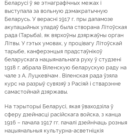
Беларусі ў яе этнаграфічных межах і
выступала за вольную дэмакратычную
Беларусь. У верасні 1917 г. пры дапамозе
акупацыйных уладаў была створана Літоўская
рада (Тарыба), як вярхоўны дзяржаўны орган
Літвы. У гэтых умовах, у процівагу Літоўскай
тарыбе, канферэнцыя прадстаўнікоў
беларускага нацыянальнага руху ў студзені
1918 г. абрала Віленскую беларускую раду на
чале з А. Луцкевічам . Віленская рада ўзяла
курс на разрыў сувязяў з Расіяй і стварэнне
самастойнай дзяржавы.
На тэрыторыі Беларусі, якая ўваходзіла ў
сферу дзейнасці расійскага войска, з канца
1916 – пачала 1917 гг. пачалі дзейнічаць розныя
нацыянальныя культурна-асветніцкія