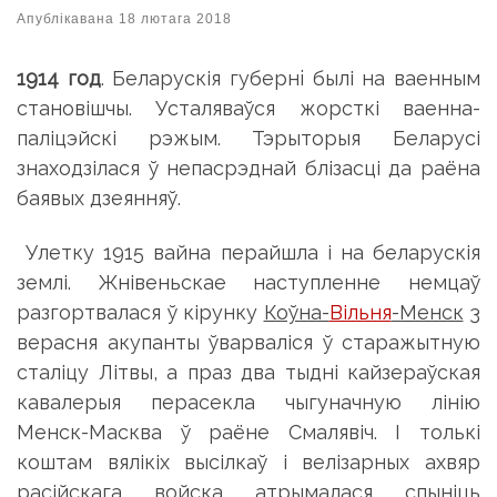
Апублікавана
18 лютага 2018
1914 год
. Беларускія губернi былі на ваенным
становішчы. Усталяваўся жорсткі ваенна-
паліцэйскі рэжым. Тэрыторыя Беларусі
знаходзілася ў непасрэднай блізасці да раёна
баявых дзеянняў.
Улетку 1915 вайна перайшла і на беларускія
землі. Жнівеньскае наступленне немцаў
разгортвалася ў кірунку
Коўна-
Вільня
-Менск
3
верасня акупанты ўварваліся ў старажытную
сталіцу Літвы, а праз два тыдні кайзераўская
кавалерыя перасекла чыгуначную лінію
Менск-Масква ў раёне Смалявіч. І толькі
коштам вялікіх высілкаў і велізарных ахвяр
расійскага войска атрымалася спыніць