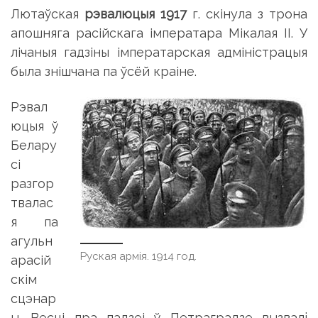
Лютаўская
рэвалюцыя 1917
г. скінула з трона
апошняга расійскага імператара Мікалая II. У
лічаныя гадзіны імператарская адміністрацыя
была знішчана па ўсёй краіне.
Рэвал
юцыя ў
Белару
сі
разгор
твалас
я па
агульн
Руская армія. 1914 год.
арасій
скім
сцэнар
ы. Весці пра падзеі ў Петраградзе вызвалi