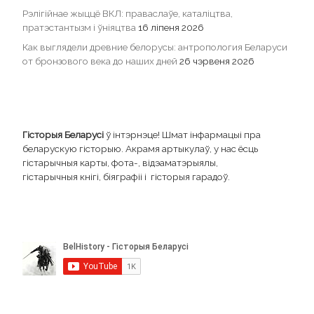
Рэлігійнае жыццё ВКЛ: праваслаўе, каталіцтва,
пратэстантызм і ўніяцтва
16 ліпеня 2026
Как выглядели древние белорусы: антропология Беларуси
от бронзового века до наших дней
26 чэрвеня 2026
Гісторыя Беларусі
ў інтэрнэце! Шмат інфармацыі пра
беларускую гісторыю. Акрамя артыкулаў, у нас ёсць
гістарычныя карты, фота-, відэаматэрыялы,
гістарычныя кнігі, біяграфіі і гісторыя гарадоў.