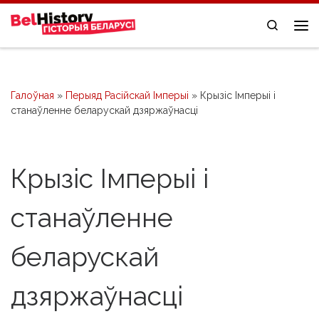
Skip to content
Search
Me
Галоўная
»
Перыяд Расійскай Імперыі
»
Крызіс Імперыі і
станаўленне беларускай дзяржаўнасці
Крызіс Імперыі і
станаўленне
беларускай
дзяржаўнасці