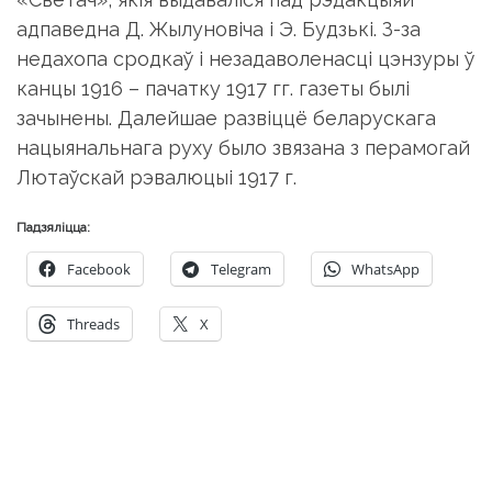
адпаведна Д. Жылуновіча і Э. Будзькі. З-за
недахопа сродкаў і незадаволенасці цэнзуры ў
канцы 1916 – пачатку 1917 гг. газеты былі
зачынены. Далейшае развіццё беларускага
нацыянальнага руху было звязана з перамогай
Лютаўскай рэвалюцыі 1917 г.
Падзяліцца:
Facebook
Telegram
WhatsApp
Threads
X