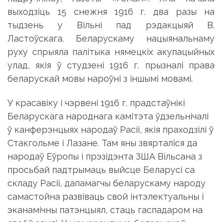
выходзіць 15 снежня 1916 г. два разы на
тыдзень у Вільні пад рэдакцыяй В.
Ластоўскага. Беларускаму нацыянальнаму
руху спрыяла палітыка нямецкіх акупацыйных
улад, якія ў студзені 1916 г. прызналі права
беларускай мовы нароўні з іншымі мовамі.
У красавіку і чэрвені 1916 г. прадстаўнікі
Беларускага народнага камітэта ўдзельнічалі
ў канферэнцыях народаў Расіі, якія праходзілі ў
Стакгольме і Лазане. Там яны звярталіся да
народаў Еўропы і прэзідэнта ЗША Вiльсaна з
просьбай падтрымаць выйсце Беларусі са
складу Расіі, дапамагчы беларускаму народу
самастойна развіваць свой інтэлектуальны і
эканамічны патэнцыял, стаць гаспадаром на