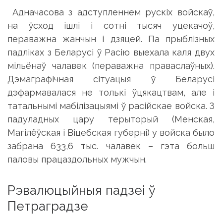
Адначасова з адступленнем рускіх войскаў,
на ўсход ішлі і сотні тысяч уцекачоў,
пераважна жанчын і дзяцей. Па прыблізных
падліках з Беларусі ў Расію выехала каля двух
мільёнаў чалавек (пераважна праваслаўных).
Дэмаграфічная сітуацыя ў Беларусі
дэфармавалася не толькі ўцякацтвам, але і
татальнымі мабілізацыямі ў расійскае войска. З
падуладных цару терыторый (Менская,
Магілёўская і Віцебская губерні) у войска было
забрана 633,6 тыс. чалавек – гэта больш
паловы працаздольных мужчын.
Рэвалюцыйныя падзеі ў
Петраградзе