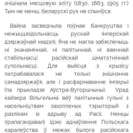
знішчала мясцовую эліту (1830, 1863, 1905 гг.)
Тым не менш, беларускі рух не спыніўся.
Вайна засведчыла поўнае банкруцтва і
нежыццяздольнасць рускай імперскай
дзяржаўнай мадэлі. Яна не магла забяспечыць
ні эканамічнай, ні палітычнай, ні ваеннай
стабільнасці расійскай шматэтнічнай
супольнасці. Для выйсця з крызісу
патрабавалася не толькі знішчэнне
самадзяржаўя, але і расфармаванне імперыі
(па прыкладзе Аўстра-Вугоршчыны). Урад
кайзера Вільгельма вёў палітычныя гульні з
насельніцтвам захопленых тэрыторый з
разлікам іх адрыву ад Расіі. Немцы
прапагандавалі ідэю аднаўлення Польскага
каралеўства ў межах былога расійскага