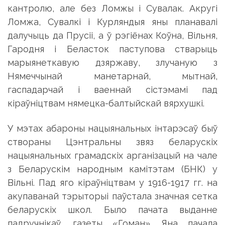
кантролю, але без Ломжы і Сувалак. Акругі
Ломжа, Сувалкі і Курляндыя яны планавалі
далучыць да Прусіі, а ў рэгіёнах Коўна, Вільня,
Гародня і Беласток паступова стварыць
марыянеткавую дзяржаву, злучаную з
Нямеччынай манетарнай, мытнай,
гаспадарчай і ваеннай сістэмамі пад
кіраўніцтвам нямецка-балтыйскай вярхушкі.
У мэтах абароны нацыянальных інтарэсаў быў
створаны Цэнтральны звяз беларускіх
нацыянальных грамадскіх арганізацый на чале
з Беларускім народным камітэтам (БНК) у
Вільні. Пад яго кіраўніцтвам у 1916-1917 гг. на
акупаванай тэрыторыі паўстала значная сетка
беларускіх школ. Было пачата выданне
падручнікаў, газеты «Гоман». Яна пачала