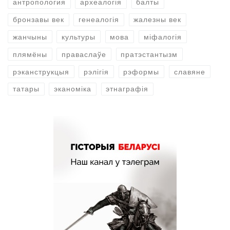
антропология
археалогія
балты
бронзавы век
генеалогія
жалезны век
жанчыны
культуры
мова
міфалогія
плямёны
праваслаўе
пратэстантызм
рэканструкцыя
рэлігія
рэформы
славяне
татары
эканоміка
этнаграфія