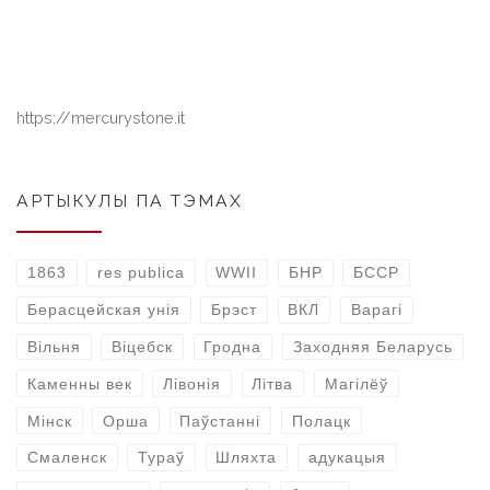
https://mercurystone.it
АРТЫКУЛЫ ПА ТЭМАХ
1863
res publica
WWII
БНР
БССР
Берасцейская унія
Брэст
ВКЛ
Варагі
Вільня
Віцебск
Гродна
Заходняя Беларусь
Каменны век
Лівонія
Літва
Магілёў
Мінск
Орша
Паўстанні
Полацк
Смаленск
Тураў
Шляхта
адукацыя