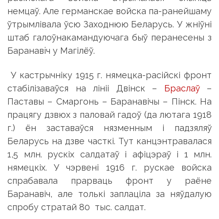
немцаў. Але германскае войска па-ранейшаму
ўтрымлівала ўсю Заходнюю Беларусь. У жніўні
штаб галоўнакамандуючага быў перанесены з
Баранaвiч у Магілёў.
У кастрычніку 1915 г. нямецка-расійскі фронт
стабілізаваўся на лініі Двінск –
Браслаў
–
Паставы – Смаргонь – Баранавічы – Пінск. На
працягу дзвюх з паловай гадоў (да лютага 1918
г.) ён заставаўся нязменным і падзяляў
Беларусь на дзве часткі. Тут канцэнтравалася
1,5 млн. рускіх салдатаў і афіцэраў і 1 млн.
нямецкіх. У чэрвені 1916 г. рускае войска
спрабавала прарваць фронт у раёне
Баранавіч, але толькі заплаціла за няўдалую
спробу стратай 80 тыс. салдат.