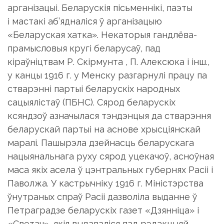
арганізацыі. Беларускія пісьменнікі, паэты
і мастакі аб’ядналіся ў арганізацыю
«Беларуская хатка». Некаторыя гандлёва-
прамысловыя кругі беларусаў, пад
кіраўніцтвам Р. Скірмунта , П. Алексюка і інш.,
у канцы 1916 г. у Менску разгарнулі працу па
стварэнні партыі беларускіх народных
сацыялістаў (ПБНС). Сярод беларускіх
ксяндзоў азначылася тэндэнцыя да стварэння
беларускай партыі на аснове хрысціянскай
маралі. Пашырэла дзейнасць беларускага
нацыянальнага руху сярод уцекачоў, асноўная
маса якіх асела ў цэнтральных губернях Расіі і
Паволжа. У кастрычніку 1916 г. Міністэрства
ўнутраных спраў Расіі дазволіла выданне ў
Петраградзе беларускіх газет «Дзянніца» і
«Светач», якія выдаваліся пад рэдакцыяй