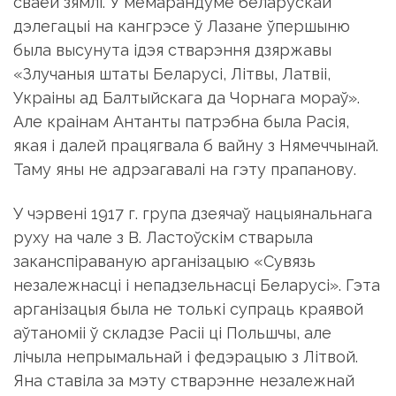
сваёй зямлі. У мемарандуме беларускай
дэлегацыі на кангрэсе ў Лазане ўпершыню
была высунута ідэя стварэння дзяржавы
«Злучаныя штаты Беларусі, Літвы, Латвіі,
Украіны ад Балтыйскага да Чорнага мораў».
Але краінам Антанты патрэбна была Расія,
якая і далей працягвала б вайну з Нямеччынай.
Таму яны не адрэагавалі на гэту прапанову.
У чэрвені 1917 г. група дзеячаў нацыянальнага
руху на чале з В. Ластоўскім стварыла
заканспіраваную арганізацыю «Сувязь
незалежнасці і непадзельнасці Беларусі». Гэта
арганізацыя была не толькі супраць краявой
аўтаноміі ў складзе Расіі ці Польшчы, але
лічыла непрымальнай і федэрацыю з Літвой.
Яна ставіла за мэту стварэнне незалежнай