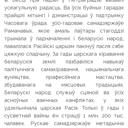
усеагульную радасць. Ва ўсіх буйных гарадах
прайшлі мітынгі і дэманстрацыі ў падтрымку
Часовага ўрада. 300-гадовае самадзяржаўе
Раманавых, якое амаль паўтары стагоддзі
трымала ў падначаленні і беларускі народ,
павалілася. Расійскі царызм пакінуў пасля сябе
цяжкую спадчыну. За гады царскага кіравання
беларускія землі пазбавіліся навыкаў
палітычнага самакіравання, нацыянальнага
вуніяцтва, прафесійнага мастацтва,
збудаванага на мясцовых традыцыях.
Беларускі народ служыў сцяной ва ўсіх
асноўных ваенных канфліктах, у якіх
удзельнічала царская Расія. Толькі ў гады I
сусветнай вайны ён страціў 1 млн. 200 тыс.
чалавек. Рускае самадзяржаўе метадычна