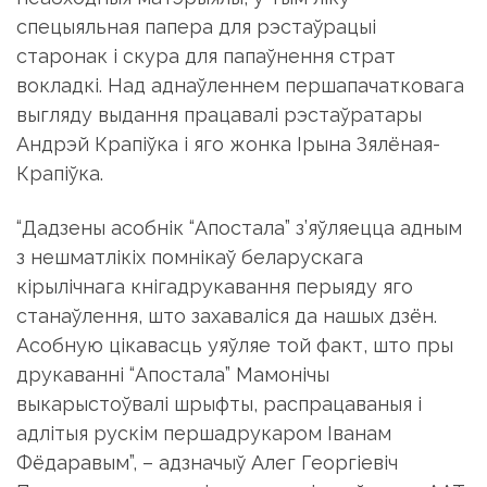
спецыяльная папера для рэстаўрацыі
старонак і скура для папаўнення страт
вокладкі. Над аднаўленнем першапачатковага
выгляду выдання працавалі рэстаўратары
Андрэй Крапіўка і яго жонка Ірына Зялёная-
Крапіўка.
“Дадзены асобнік “Апостала” з’яўляецца адным
з нешматлікіх помнікаў беларускага
кірылічнага кнігадрукавання перыяду яго
станаўлення, што захаваліся да нашых дзён.
Асобную цікавасць уяўляе той факт, што пры
друкаванні “Апостала” Мамонічы
выкарыстоўвалі шрыфты, распрацаваныя і
адлітыя рускім першадрукаром Іванам
Фёдаравым”, – адзначыў Алег Георгіевіч