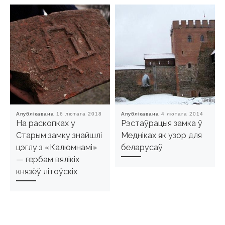
Апублікавана
16 лютага 2018
Апублікавана
4 лютага 2014
На раскопках у
Рэстаўрацыя замка ў
Старым замку знайшлі
Медніках як узор для
цэглу з «Калюмнамі»
беларусаў
— гербам вялікіх
князёў літоўскіх