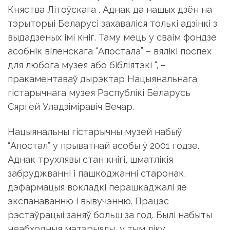
Княства Літоўскага . Аднак да нашых дзён на
тэрыторыі Беларусі захаваліся толькі адзінкі з
выдадзеных імі кніг. Таму мець у сваім фондзе
асобнік віленскага “Апостала” – вялікі поспех
для любога музея або бібліятэкі “, –
пракаментаваў дырэктар Нацыянальнага
гістарычнага музея Рэспублікі Беларусь
Сяргей Уладзіміравіч Вечар.
Нацыянальны гістарычны музей набыў
“Апостал” у прыватнай асобы ў 2001 годзе.
Аднак трухлявы стан кнігі, шматлікія
забруджванні і пашкоджанні старонак,
дэфармацыя вокладкі перашкаджалі яе
экспанаванню і вывучэнню. Працэс
рэстаўрацыі заняў больш за год. Былі набыты
неабходныя матэрыялы, у тым ліку