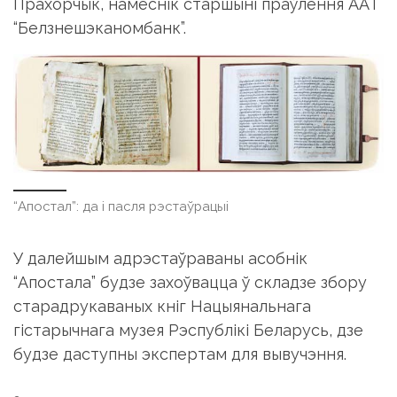
Прахорчык, намеснік старшыні праўлення ААТ
“Белзнешэканомбанк”.
“Апостал”: да і пасля рэстаўрацыі
У далейшым адрэстаўраваны асобнік
“Апостала” будзе захоўвацца ў складзе збору
старадрукаваных кніг Нацыянальнага
гістарычнага музея Рэспублікі Беларусь, дзе
будзе даступны экспертам для вывучэння.