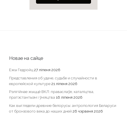
Новае на сайце
Ежы Гедройц
27 ліпеня 2026
Представления об удаче, судьбе и случайности в
европейской культуре
21 ліпеня 2026
Рэлігійнае жыццё ВКЛ: праваслаўе, каталіцтва,
пратэстантызм і ўніяцтва
16 ліпеня 2026
Как выглядели древние белорусы: антропология Беларуси
от бронзового века до наших дней
26 чэрвеня 2026