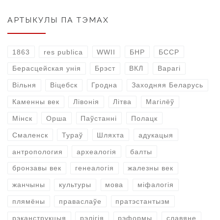
АРТЫКУЛЫ ПА ТЭМАХ
1863
res publica
WWII
БНР
БССР
Берасцейская унія
Брэст
ВКЛ
Варагі
Вільня
Віцебск
Гродна
Заходняя Беларусь
Каменны век
Лівонія
Літва
Магілёў
Мінск
Орша
Паўстанні
Полацк
Смаленск
Тураў
Шляхта
адукацыя
антропология
археалогія
балты
бронзавы век
генеалогія
жалезны век
жанчыны
культуры
мова
міфалогія
плямёны
праваслаўе
пратэстантызм
рэканструкцыя
рэлігія
рэформы
славяне