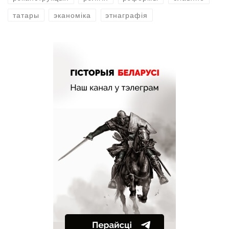
татары
эканоміка
этнаграфія