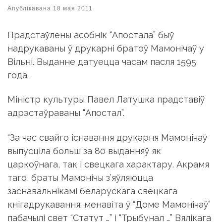
Апублікавана
18 мая 2011
Прадстаўлены асобнік “Апостала” быў
надрукаваны ў друкарні братоў Мамонічаў у
Вільні. Выданне датуецца часам пасля 1595
года.
Міністр культуры Павел Латушка прадставіў
адрэстаўраваны “Апостал”.
“За час свайго існавання друкарня Мамонічаў
выпусціла больш за 80 выданняў як
царкоўнага, так і свецкага характару. Акрамя
таго, браты Мамонічы з’яўляюцца
заснавальнікамі беларускага свецкага
кнігадрукавання: менавіта ў “Доме Мамонічаў”
пабачылі свет “Статут …” і “Трыбунал …” Вялікага