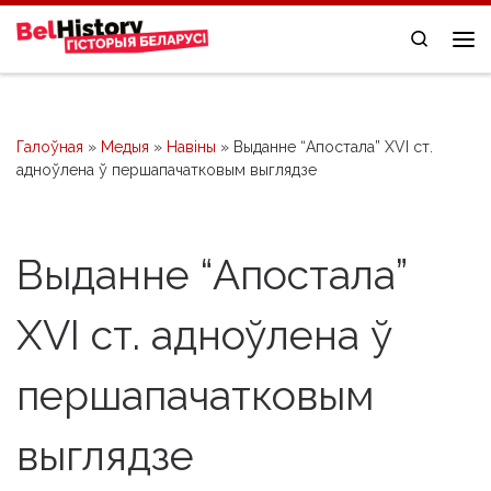
Skip to content
Search
Me
Галоўная
»
Медыя
»
Навіны
»
Выданне “Апостала” XVI ст.
адноўлена ў першапачатковым выглядзе
Выданне “Апостала”
XVI ст. адноўлена ў
першапачатковым
выглядзе