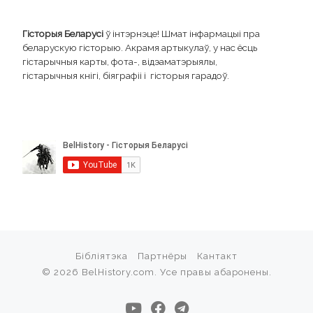
Гісторыя Беларусі
ў інтэрнэце! Шмат інфармацыі пра
беларускую гісторыю. Акрамя артыкулаў, у нас ёсць
гістарычныя карты, фота-, відэаматэрыялы,
гістарычныя кнігі, біяграфіі і гісторыя гарадоў.
Бібліятэка
Партнёры
Кантакт
© 2026
BelHistory.com
. Усе правы абаронены.