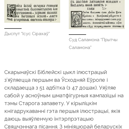
Дыспут “Ісус Сірахаў”
Суд Саламона “Прытчы
Саламона”
Скарынаўскі Біблейскі цыкл ілюстрацый
з’яўляецца першым ва Ўсходняй Еўропе і
складаецца з 51 адбітка (з 47 дошак). Уяўляе
сабой у асноўным шматфігурныя кампазіцыі на
тэмы Старога запавету. У кірыліцкім
кнігадрукаванні гэта першыя ілюстрацыі, якія
даюць выяўленчую інтэрпрэтацыю
Свяшчэннага пісання. З мініяцюрай беларускіх