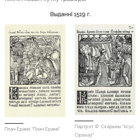
Выданні 1519 г.
Партрэт Ф. Скарыны “Іісус
Плач Ераміі “Плач Ераміі”
Сірахаў”