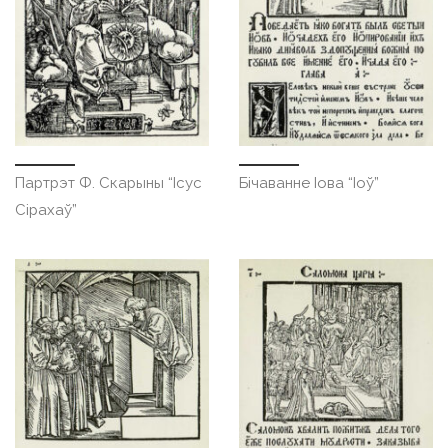
Партрэт Ф. Скарыны “Ісус
Бічаванне Іова “Іоў”
Сірахаў”