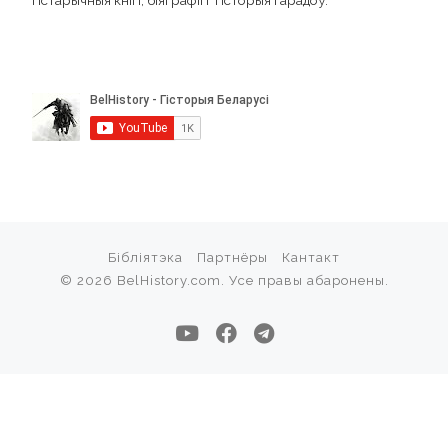
Бібліятэка
Партнёры
Кантакт
© 2026
BelHistory.com
. Усе правы абаронены.
Лазука Б. А. Гісторыя беларускага мастацтва. Том 1. – Мінск,
“Беларусь”, 2007
Баразна Л. Ц. (Прадмова Шматава В. Ф.) Гравюры Францыска