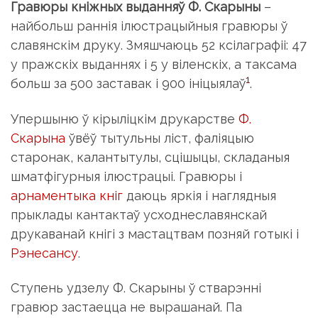
Гравюры кніжных выданняў Ф. Скарыны
–
найбольш раннія ілюстрацыйныя гравюры ў
славянскім друку. Змяшчаюць 52 ксілаграфіі: 47
у пражскіх выданнях і 5 у віленскіх, а таксама
1
больш за 500 заставак і 900 ініцыялаў
.
Упершыню ў кірыліцкім друкарстве
Ф.
Скарына
ўвёў тытульны ліст, фаліяцыю
старонак, калантытулы, сцішыцы, складаныя
шматфігурныя ілюстрацыі. Гравюры і
арнаментыка кніг
даюць яркія і наглядныя
прыклады кантактаў усходнеславянскай
друкаванай кнігі з мастацтвам позняй готыкі і
Рэнесансу
.
Ступень удзелу Ф. Скарыны ў стварэнні
гравюр застаецца не вырашанай. Па