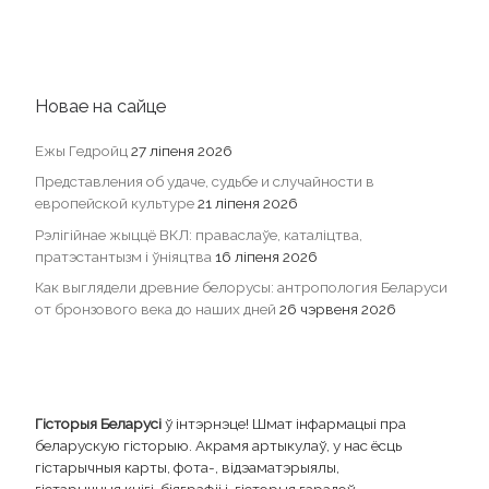
Новае на сайце
Ежы Гедройц
27 ліпеня 2026
Представления об удаче, судьбе и случайности в
европейской культуре
21 ліпеня 2026
Рэлігійнае жыццё ВКЛ: праваслаўе, каталіцтва,
пратэстантызм і ўніяцтва
16 ліпеня 2026
Как выглядели древние белорусы: антропология Беларуси
от бронзового века до наших дней
26 чэрвеня 2026
Гісторыя Беларусі
ў інтэрнэце! Шмат інфармацыі пра
беларускую гісторыю. Акрамя артыкулаў, у нас ёсць
гістарычныя карты, фота-, відэаматэрыялы,
гістарычныя кнігі, біяграфіі і гісторыя гарадоў.