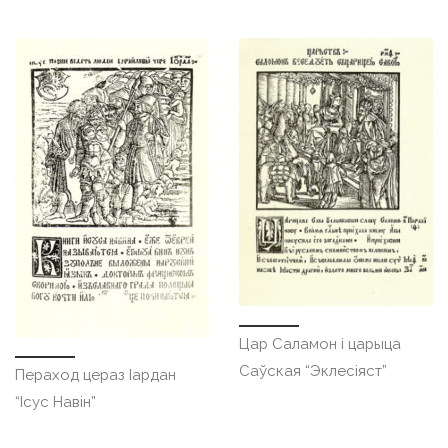
Цар Саламон і царыца
Саўская “Эклесіяст”
Пераход цераз Іардан
“Ісус Навін”