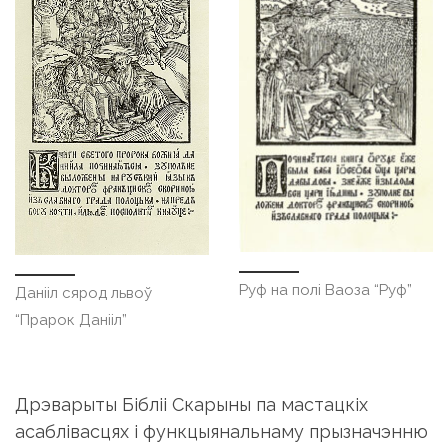
Руф на полі Ваоза “Руф”
Данііл сярод львоў
“Прарок Данііл”
Дрэварыты Бібліі Скарыны па мастацкіх
асаблівасцях і функцыянальнаму прызначэнню