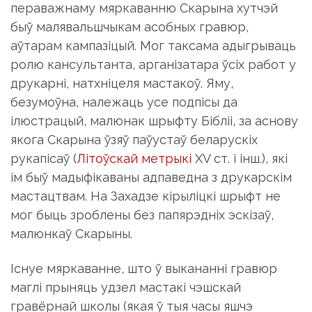
пераважнаму мяркаванню Скарына хутчэй
быў малявальшчыкам асобных гравюр,
аўтарам кампазіцый. Мог таксама адыгрываць
ролю кансультанта, арганізатара ўсіх работ у
друкарні, натхніцеля мастакоў. Яму,
безумоўна, належаць усе подпісы да
ілюстрацый, малюнак шрыфту Бібліі, за аснову
якога Скарына ўзяў паўустаў беларускіх
рукапісаў (
Літоўскай метрыкі
XV ст. і інш.), які
ім быў мадыфікаваны адпаведна з друкарскім
мастацтвам. На Захадзе кірыліцкі шрыфт не
мог быць зроблены без папярэдніх эскізаў,
малюнкаў Скарыны.
Існуе мяркаванне, што ў выкананні гравюр
маглі прыняць удзел мастакі чэшскай
гравёрнай школы (якая ў тыя часы яшчэ