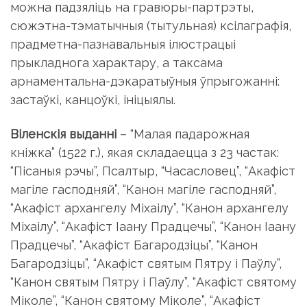
можна падзяліць на гравюры-партрэты,
сюжэтна-тэматычныя (тытульная) ксілаграфія,
прадметна-пазнавальныя ілюстрацыі
прыкладнога характару, а таксама
арнаментальна-дэкаратыўныя ўпрыгожанні:
застаўкі, канцоўкі, ініцыялы.
Віленскія выданні
– “Малая падарожная
кніжка” (1522 г.), якая складаецца з 23 частак:
“Пісаныя рэчы”, Псалтыр, “Часасловец”, “Акафіст
магіле гасподняй”, “Канон магіле гасподняй”,
“Акафіст архангелу Міхаілу”, “Канон архангелу
Міхаілу”, “Акафіст Іаану Прадцечы”, “Канон Іаану
Прадцечы”, “Акафіст Багародзіцы”, “Канон
Багародзіцы”, “Акафіст святым Пятру і Паўлу”,
“Канон святым Пятру і Паўлу”, “Акафіст святому
Міколе”, “Канон святому Міколе”, “Акафіст