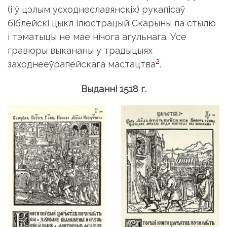
(і ў цэлым усходнеславянскіх) рукапісаў
біблейскі цыкл ілюстрацый Скарыны па стылю
і тэматыцы не мае нічога агульнага. Усе
гравюры выкананы у традыцыях
2
заходнееўрапейскага мастацтва
.
Выданні 1518 г.