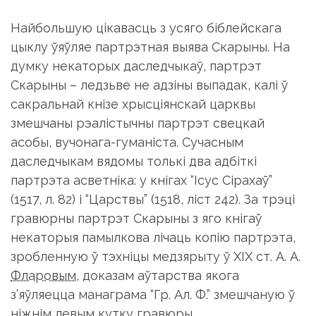
Найбольшую цікавасць з усяго біблейскага
цыклу ўяўляе партрэтная выява Скарыны. На
думку некаторых даследчыкаў, партрэт
Скарыны – ледзьве не адзіны выпадак, калі ў
сакральнай кнізе хрысціянскай царквы
змешчаны рэалістычны партрэт свецкай
асобы, вучонага-гуманіста. Сучасным
даследчыкам вядомы толькі два адбіткі
партрэта асветніка: у кнігах “Ісус Сірахаў”
(1517, л. 82) і “Царствы” (1518, ліст 242). За трэці
гравюрны партрэт Скарыны з яго кнігаў
некаторыя памылкова лічаць копію партрэта,
зробленную ў тэхніцы медзярыту ў XIX ст. А. А.
Фларовым
, доказам аўтарства якога
з’яўляецца манаграма “Гр. Ал. Ф.” змешчаную ў
ніжнім левым кутку гравюры.