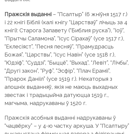
Пражскія выданні
– “Псалтыр” (6 жніўня 1517 г.)
і 22 кнігі Бібліі (калі кнігу “Царстваў” лічыць за 4
кнігі): Старога Запавету (“Библия руска”), “Іоў”,
“Прытчы Саламона”, “Ісус Сірахаў” (усе 1517 г.),
“Еклесіяст”, “Песня песняў”, “Прамудрасць
Божая”, “Царствы”, “Ісус Навін” (усе 1518 г.),
“Юдзіф”, “Суддзі”, “Быццё”, “Выхад”, “Левіт”, “Лічбы”,
“Другі закон”, “Руф”, “Эсфір”, “Плач Ераміі”,
“Прарок Данііл” (усе 1519 г.). Некаторыя з
апошніх выданняў, якія не маюць выхадных
звестак і традыцыйна датуюцца 1519 г.,
магчыма, надрукаваны ў 1520 г.
Пражскія асобныя выданні надрукаваны ў
“чацвёрку” – у 4-ю частку аркуша. У “Псалтыру”
выкарыстана фірменная папера з філігранямі –