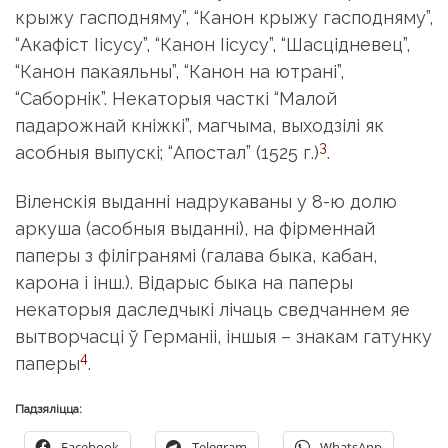
крыжу гасподняму”, “Канон крыжу гасподняму”,
“Акафіст Іісусу”, “Канон Іісусу”, “Шасцідневец”,
“Канон пакаяльны”, “Канон на ютрані”,
“Саборнік”. Некаторыя часткі “Малой
падарожнай кніжкі”, магчыма, выходзілі як
3
асобныя выпускі; “Апостал” (1525 г.)
.
Віленскія выданні надрукаваны у 8-ю долю
аркуша (асобныя выданні), на фірменнай
паперы з філігранямі (галава быка, кабан,
карона і інш.). Відарыс быка на паперы
некаторыя даследчыкі лічаць сведчаннем яе
вытворчасці ў Германіі, іншыя – знакам гатунку
4
паперы
.
Падзяліцца:
Facebook
Telegram
WhatsApp