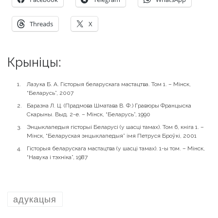
Threads
X
Крыніцы:
Лазука Б. А. Гісторыя беларускага мастацтва. Том 1. – Мінск,
“Беларусь”, 2007
Баразна Л. Ц. (Прадмова Шматава В. Ф.) Гравюры Францыска
Скарыны. Выд. 2-е. – Мінск, “Беларусь”, 1990
Энцыклапедыя гісторыі Беларусі (у шасці тамах). Том 6, кніга 1. –
Мінск, “Беларуская энцыклапедыя” імя Петруся Броўкі, 2001
Гісторыя беларускага мастацтва (у шасці тамах). 1-ы том. – Мінск,
“Навука і тэхніка”, 1987
адукацыя