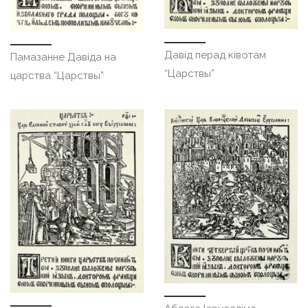
Давід перад ківотам
Памазанне Давіда на
“Царствы”
царства “Царствы”