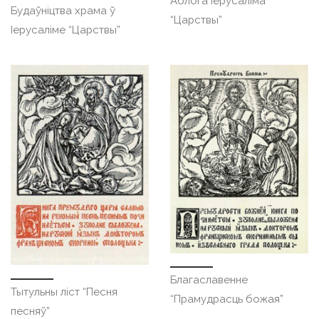
Аблога Іерусаліма
Будаўніцтва храма ў
“Царствы”
Іерусаліме “Царствы”
Благаславенне
Тытульны ліст “Песня
“Прамудрасць божая”
песняў”