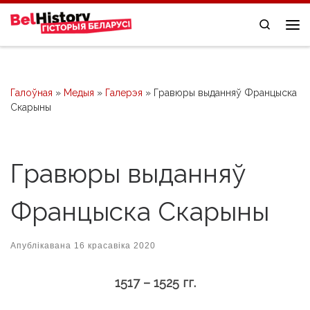
Skip to content
Search
Me
Галоўная
»
Медыя
»
Галерэя
»
Гравюры выданняў Францыска
Скарыны
Гравюры выданняў
Францыска Скарыны
Апублікавана
16 красавіка 2020
1517 – 1525 гг.