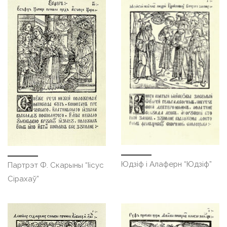
Юдзіф і Алаферн “Юдзіф”
Партрэт Ф. Скарыны “Іісус
Сірахаў”