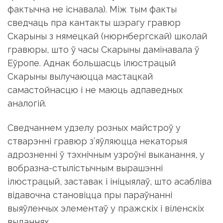
фактычна не існавала). Між тым факты
сведчаць пра кантакты шэрагу гравюр
Скарыны з нямецкай (нюрнбергскай) школай
гравюры, што ў часы Скарыны дамінавала ў
Еўропе. Аднак большасць ілюстрацый
Скарыны вылучаюцца мастацкай
самастойнасцю і не маюць адпаведных
аналогій.
Сведчаннем удзелу розных майстроў у
стварэнні гравюр з’яўляюцца некаторыя
адрозненні ў тэхнічным узроўні выканання, у
вобразна-стылістычным вырашэнні
ілюстрацый, заставак і ініцыялаў, што асабліва
відавочна становіцца пры параўнанні
выяўленчых элементаў у пражскіх і віленскіх
выданнях.