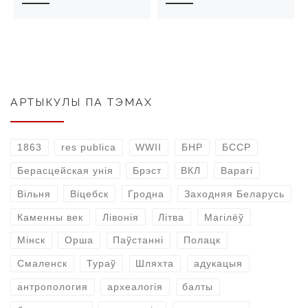
АРТЫКУЛЫ ПА ТЭМАХ
1863
res publica
WWII
БНР
БССР
Берасцейская унія
Брэст
ВКЛ
Варагі
Вільня
Віцебск
Гродна
Заходняя Беларусь
Каменны век
Лівонія
Літва
Магілёў
Мінск
Орша
Паўстанні
Полацк
Смаленск
Тураў
Шляхта
адукацыя
антропология
археалогія
балты