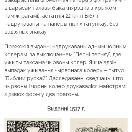
відарысам галавы быка (нярэдка з крыжом
паміж рагамі), астатнія 22 кнігі Бібліі
надрукаваны на паперы нізкіх гатункаў, без
вадзяных знакаў.
Пражскія выданні надрукаваны адным чорным
колерам, за выключэннем “Песні песняў”, дзе
ужыты таксама чырвоны колер. Яшчэ адзін
выпадак ужывання чырвонага колеру – тытул
“Библии рускай”. Даследаванні сведчаць, што
чырвоны і чорны колер друкаваліся майстрамі
з дзвюх форм у два прагоны.
Выданні 1517 г.