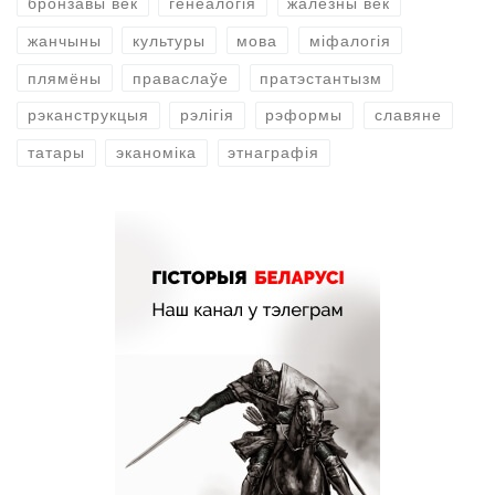
бронзавы век
генеалогія
жалезны век
жанчыны
культуры
мова
міфалогія
плямёны
праваслаўе
пратэстантызм
рэканструкцыя
рэлігія
рэформы
славяне
татары
эканоміка
этнаграфія