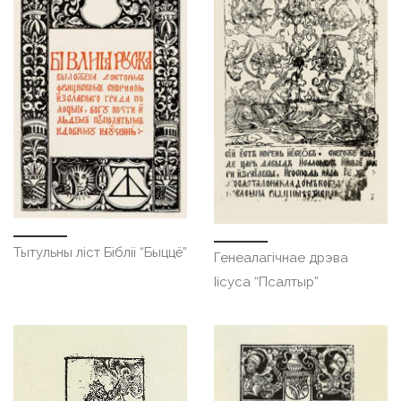
Тытульны ліст Бібліі “Быццё”
Генеалагічнае дрэва
Іісуса “Псалтыр”