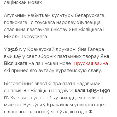
лацiнскай мовах.
Агульным набыткам культуры беларускага,
польскага i лiтоў­скага народаў з’яўляецца
спадчына паэтаў-лацiнiстаў Яна Вiслiц­кага i
Мiколы Гусоўскага.
У
1516 г.
у Кракаўскай друкарнi Яна Галера
выйшаў у свет зборнiк паэтычных твораў
Яна
Вiслiцкага
на лацiнскай мове “
Пруская вайна
“,
якi прынёс яго аўтару еўрапейскую славу.
Бiяграфiчныя звесткi пра паэта надзвычай
сцiплыя. Ян Вiслiцкi нарадзiўся
каля 1485–1490
гг.
Хутчэй за ўсё ён быў выхадцам з сялян цi
мяшчан. Вучыўся ў Кракаўскiм унiверсiтэце i,
вiдавочна, закончыў яго ў адзiн год з Ф.