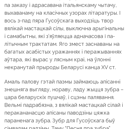
па заказу i адрасавана iтальянскаму чытачу,
выхаванаму на класiчных узорах лiтаратуры. I
вось з-пад пяра Гусоўскага выходзiць твор
вялiкай мастацкай сiлы, выключна арыгiнальны
i самабытны, якi з’яўляецца адначасова і па­
лiтыч­ным трактатам. Яго змест заснаваны на
багатых асабiстых уражаннях i перажываннях
аўтара, якi вырас у лясным краi, на ўлоннi
некранутай прыроды Беларусi канца XV ст.
Амаль палову гэтай паэмы займаюць апiсаннi
знешняга выгляду, нораву, ладу жыцця зубра –
цара беларускiх пушчаў, i сцэны палявання.
Вельмi падрабязна, з вялiкай мастацкай сiлай i
перакананасцю апiсаны паводзiны цяжка
параненага зубра. Зубр для Гусоўскага быў
сiмвалам радзiмы. Таму “Песня пра зубра”