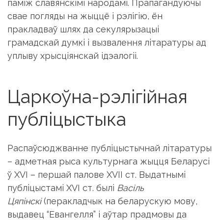
памiж славянскiмi народамi. Прапагандуючы
свае погляды на жыццё i рэлiгiю, ён
пракладваў шлях да секулярызацыi
грамадскай думкi i вызвалення лiтаратуры ад
уплыву хрысцiянскай iдэалогii.
Царкоўна-рэлiгiйная
публiцыстыка
Распаўсюджванне публiцыстычнай лiтаратуры
– адметная рыса культурнага жыцця Беларусi
ў XVI – першай палове XVII ст. Вы­датнымi
публiцыстамi XVI ст. былi
Вас
i
ль
Цяп
i
нск
i
(перакладчык на беларускую мову,
выдавец “Евангелля” i аўтар прадмовы да