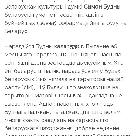
беларускай культуры i думкi
Сымон Будны
–
беларускi гуманiст i асветнiк, адзiн з
буйнейшых дзеячаў рэфармацыйнага руху на
Беларусi.
Нарадзiўся Будны
каля 1530 г.
Пытанне аб
месцы яго нараджэння i нацыянальнасцi па
сённяшнi дзень застаецца дыскусiйным. Хто
ён, беларус цi паляк, нарадзiўся ён у Будах
беларускiх (якiх нямала на тэрыторыi нашай
рэспублiкi), цi ў Будах, што знаходзяцца на
тэрыторыi Мазовii (Польшча), – дакладна не
высветлена. Аднак нават тыя, хто лiчаць
Буднага палякам, пагаджаюцца, што вельмi
многiя факты сведчаць на карысць яго
беларускага паходжання: добрае веданне