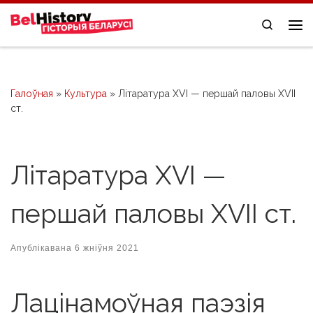
Skip to content
Search
Me
Галоўная
»
Культура
»
Літаратура XVI — першай паловы XVII
ст.
Літаратура XVI —
першай паловы XVII ст.
Апублікавана
6 жніўня 2021
Лацiнамоўная паэзiя