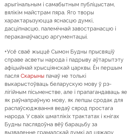
арыгiнальным i самабытным публiцыстам,
вялiкiм майстрам пяра. Яго творы
характарызуюцца яснасцю думкi,
дасцiпнасцю, палемiчнай завостранасцю i
пераканаўчасцю аргу­ментацыi.
+
Усё сваё жыццё Сымон Будны прысвяцiў
справе асветы народа i падрыву аўтарытэту
афiцыйнай хрысцiянскай царквы. Ён першым
пасля
Скарыны
пачаў не толькi
выкарыстоўваць беларускую мову ў рэ­
лiгiйным пiсьменстве, але i прапагандаваць яе
як раўнапраўную мову, як лепшы сродак для
распаўсюджвання ведаў сярод простага
народа. У сваiх шматлiкiх трактатах i кнiгах
Будны паслядоўна вёў барацьбу за
вызваленне грамадскай думкi ад цяжару