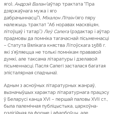
яго),
Андрэй Валан
(аўтар трактата “Пра
дзяржаўнага мужа i яго
дабрачыннасцi”),
М
i
халон
Л
i
тв
i
н
(яго пяру
належыць трактат “Аб норавах масквiцян,
лiтоўцаў i татар”,)
Леў Сапега
(рэдактар i аўтар
прадмовы да помніка тагачаснай пісьменнасці
– Статута Вялiкага княства Лiтоўскага 1588 г.
якi з’яўляецца не толькi помнiкам прававой
думкi, але таксама лiтаратуры i дзелавой
пiсьменнасцi. Пасля Сапегі засталася багатая
эпiсталярная спадчына).
Адным з асноўных літаратурных жанраў,
вызначыўшых характар лiтаратурнага працэсу
ў Беларусi канца XVI – першай паловы XVII ст.,
была палемiчная публiцыстыка, царкоўна-
рэлiгiйная па форме i афарбоўцы, але