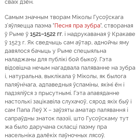
сваiх дзён.
Самым значным творам Мiколы Гусоўскага
з’яўляецца паэма “
Песня пра зубра
“, створаная
ў Рыме ў
1521–1522 гг
. i надрукаваная ў Кракаве
ў 1523 г. Як сведчыць сам аўтар, аднойчы яму
давялося бачыць у Рыме спецыяльна
наладжаны для публiкi бой быкоў. Гэта
вiдовiшча нечым нагадвала паляванне на зубра
i, натуральна, выклiкала ў Мiколы, як былога
паляўнiчага, адпаведныя ўспамiны, якiмi ён i
падзялiўся з прысутнымi. Гэта апавяданне
настолькi зацiкавiла слухачоў, сярод якiх быў i
сам Папа Леў X – заўзяты аматар палявання i
сапраўдны знаток паэзii, што Гусоўскаму тут
жа было даручана скласцi паэму пра
насельнiка далёкiх паўночных лясоў.