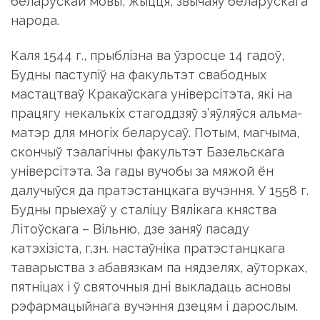
беларускай мовы, жыцця, звычаяў беларускага
народа.
Каля 1544 г., прыблiзна ва ўзросце 14 гадоў,
Будны паступiў на факультэт свабодных
мастацтваў Кракаўскага унiверсiтэта, якi на
працягу некалькiх стагоддзяў з’яўляўся альма-
матэр для многiх беларусаў. Потым, магчыма,
скончыў тэалагiчны факультэт Базельскага
унiверсiтэта. За гады вучобы за мяжой ён
далучыўся да пратэстанцкага вучэння. У 1558 г.
Будны прыехаў у сталiцу Вялiкага княства
Лiтоўскага – Вiльню, дзе заняў пасаду
катэхiзiста, г.зн. настаўнiка пратэстанцкага
таварыства з абавязкам па нядзелях, аўторках,
пятнiцах i ў святочныя днi выкладаць асновы
рэфармацыйнага вучэння дзецям i дарослым.