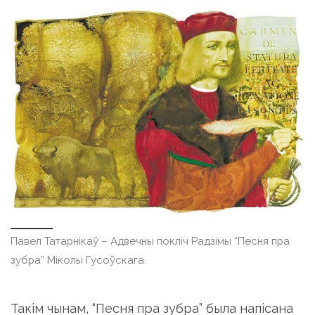
Павел Татарнікаў – Адвечны покліч Радзімы “Песня пра
зубра” Мiколы Гусоўскага.
Такiм чынам, “Песня пра зубра” была напiсана