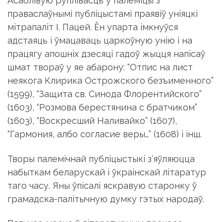
Асаблiвую руплiвасць у палемiцы з
праваслаўнымi публiцыстамi праявiў унiяцкi
мiтрапалiт I. Пацей. Ён упарта iмкнуўся
адстаяць i ўмацаваць царкоўную унiю i на
працягу апошнiх дзесяцi гадоў жыцця напiсаў
шмат твораў у яе абарону: “Отпис на лист
неякога Клирика Острожского безъименного”
(1599), “Защита св. Синода Флорентийского”
(1603), “Розмова берестянина с братчиком”
(1603), “Воскресший Наливайко” (1607),
“Гармония, албо согласие веры…” (1608) i iнш.
Творы палемiчнай публiцыстыкi з’яўляюцца
набыткам беларускай i ўкраiнскай лiтаратур
таго часу. Яны ўпiсалi яскравую старонку ў
грамадска-палiтычную думку гэтых народаў.