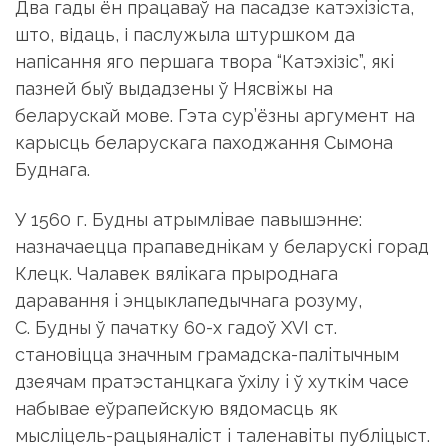
Два гады ён працаваў на пасадзе катэхiзiста,
што, відаць, і паслужыла штуршком да
напісання яго першага твора “Катэхізіс”, якi
пазней быў выдадзены ў Нясвiжы на
беларускай мове. Гэта сур’ёзны аргумент на
карысць беларускага паходжання Сымона
Буднага.
У 1560 г. Будны атрымлiвае павышэнне:
назначаецца пра­па­веднiкам у беларускi горад
Клецк. Чалавек вялiкага прыроднага
даравання i энцыклапедычнага розуму,
С. Будны ў пачатку 60-х гадоў XVI ст.
становіцца значным грамадска-палiтычным
дзеячам пратэстанцкага ўхілу i ў хуткiм часе
набывае еўрапейскую вядомасць як
мыслiцель-рацыяналiст i таленавiты публiцыст.