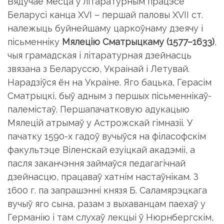
Вядучае месца ў лiтаратурным працэсе
Беларусi канца XVI – першай паловы XVII ст.
належыць буйнейшаму царкоўнаму дзеячу i
пiсьменнiку
Мялецiю Сматрыцкаму (1577–1633)
,
чыя грамадская i лiтаратурная дзейнасць
звязана з Беларуссю, Украiнай i Летувай.
Нарадзiўся ён на Украiне. Яго бацька, Герасiм
Смат­рыцкi, быў адным з першых пiсьменнiкаў-
палемiстаў. Першапачатковую адукацыю
Мялецiй атрымаў у Астрожскай гiмназii. У
пачатку 1590-х гадоў вучыўся на фiласофскiм
факультэце Вiленскай езу­iцкай акадэмii, а
пасля заканчэння займаўся педагагiчнай
дзейнасцю, працаваў хатнiм настаўнiкам. З
1600 г. па запрашэннi князя Б. Саламярэцкага
вучыў яго сына, разам з выхаванцам паехаў у
Германiю i там слухаў лекцыi ў Нюрнбергскiм,