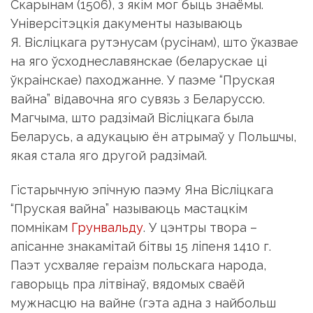
Скарынам (1506), з якiм мог быць знаёмы.
Унiверсiтэцкiя дакументы называюць
Я. Вiслiцкага рутэнусам (русiнам), што ўказвае
на яго ўсходнеславянскае (беларускае цi
ўкраiнскае) паходжанне. У паэме “Пруская
вайна” відавочна яго сувязь з Беларуссю.
Магчыма, што радзiмай Вiслiцкага была
Беларусь, а адукацыю ён атрымаў у Польшчы,
якая стала яго другой радзiмай.
Гiстарычную эпiчную паэму Яна Вiслiцкага
“Пруская вайна” называюць мастацкiм
помнiкам
Грунвальду
. У цэнтры твора –
апiсанне знакамiтай бiтвы 15 лiпеня 1410 г.
Паэт усхваляе гераiзм польскага народа,
гаворыць пра лiтвiнаў, вядомых сваёй
мужнасцю на вайне (гэта адна з найбольш