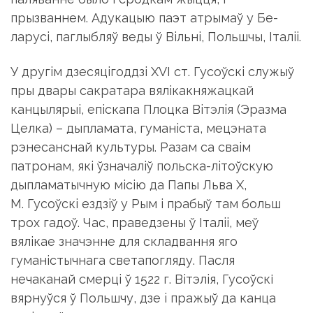
прызваннем. Адукацыю паэт атрымаў у Бе­
ларусi, паглыбляў веды ў Вiльнi, Польшчы, Iталii.
У другiм дзесяцiгоддзi XVI ст. Гусоўскi служыў
пры двары сакратара вялiкакняжацкай
канцылярыi, епiскапа Плоцка Вiтэлiя (Эразма
Целка) – дыпламата, гуманiста, мецэната
рэнесанснай культуры. Разам са сваiм
патронам, якi ўзначалiў польска-лiтоў­скую
дыпламатычную мiсiю да Папы Льва X,
М. Гусоўскi ездзiў у Рым i прабыў там больш
трох гадоў. Час, праведзены ў Iталii, меў
вялiкае значэнне для складвання яго
гуманiстычнага светапогляду. Пасля
нечаканай смерцi ў 1522 г. Вiтэлiя, Гусоўскі
вярнуўся ў Польшчу, дзе i пражыў да канца