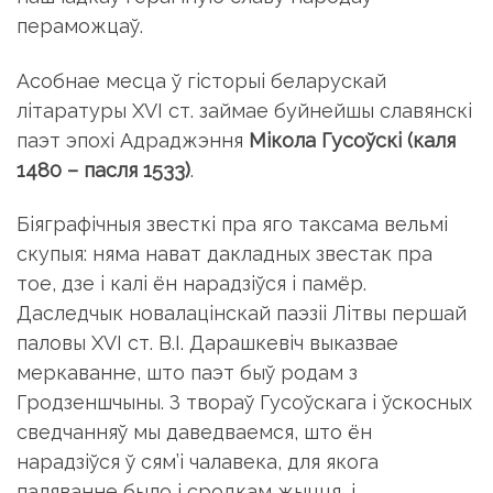
пераможцаў.
Асобнае месца ў гiсторыi беларускай
лiтаратуры XVI ст. займае буйнейшы славянскi
паэт эпохi Адраджэння
Мiкола Гусоўскi (каля
1480 – пасля 1533)
.
Бiяграфiчныя звесткi пра яго таксама вельмi
скупыя: няма нават дакладных звестак пра
тое, дзе i калi ён нарадзiўся i памёр.
Даследчык новалацiнскай паэзii Лiтвы першай
паловы XVI ст. В.I. Да­рашкевiч выказвае
меркаванне, што паэт быў родам з
Гродзеншчыны. З твораў Гусоўскага i ўскосных
сведчанняў мы даведваемся, што ён
нарадзiўся ў сям’i чалавека, для якога
паляванне было i сродкам жыцця, i