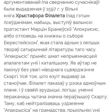
аргументаванай (па сведчанню су­часнiкаў)
была выдадзеная ў 1597 г. у Вiльнi
кнiга
Хрыстафора Фiлалета
(пад гэтым
псеўданiмам, мабыць, выступiў валынскi
пратэстант Марцiн Бранеўскi) “Апокрисис,
албо отповедь на книжкы о съборе
Берестейском”, якая стала адным з лепшых
твораў сатырычнай лiтаратуры таго часу.
“Апакрысiс” прынёс шмат непрыемнасцей
апалагетам унii i каталiцызму. Яе аўтар не
пакiнуў без увагi нiводнага сцвярджэння
Скаргi. Усё тое, што езуiт выдаваў за
станоўчае, Фiлалет паказаў у рэзка адмоўным
плане, i ў сваёй эру­дыцыi, логiцы, уменнi
пераканаць чытача значна пераўзышоў Скаргу.
Таму, каб нейтралiзаваць уздзеянне
“Апакрысiса” на грамадства, прыхiльнiкi унii