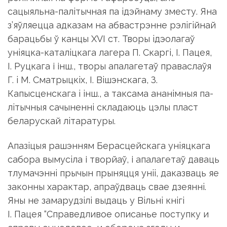
сацыяльна-палiтычная па iдэйнаму зместу. Яна
з’яўляецца адказам на абвастрэнне рэлiгiйнай
барацьбы ў канцы XVI ст. Творы iдэолагаў
унiяцка-каталiцкага лагера П. Скаргi, I. Пацея,
I. Руцкага і інш., творы апалагетаў праваслаўя
Г. i М. Смат­рыцкiх, I. Вiшэнскага, З.
Капысценскага i iнш., а таксама ананiмныя па­
лiтычныя сачыненнi складаюць цэлы пласт
беларускай лi­та­ра­туры.
Апазiцыя рашэнням Берасцейскага унiяцкага
сабора вымусiла і творйаў, і апалагетаў даваць
тлумачэннi прычын прыняцця унii, даказваць яе
законны характар, апраўдваць свае дзеяннi.
Яны не за­марудзiлi выдаць у Вiльнi кнiгi
I. Пацея “Справедливое описанье поступку и