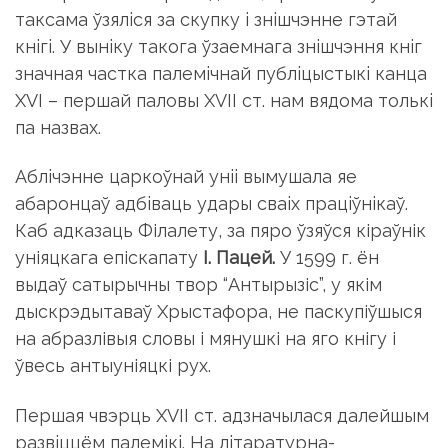
таксама ўзялiся за скупку i знiшчэнне гэтай
кнiгi. У вынiку такога ўзаемнага знiшчэння кнiг
значная частка палемiчнай публiцыстыкi канца
XVI – першай паловы XVII ст. нам вядома толькi
па назвах.
Аблiчэнне царкоўнай унii вымушала яе
абаронцаў адбiваць удары сваiх працiўнiкаў.
Каб адказаць Філалету, за пяро ўзяўся кі­раўнік
уніяцкага епіскапату
І. Пацей.
У 1599 г. ён
выдаў сатырычны твор “Антырызіс”, у якім
дыскрэдытаваў Хрыстафора, не паскупіўшыся
на абразлівыя словы і мянушкі на яго кнігу і
ўвесь антыуніяцкі рух.
Першая чвэрць XVII ст. адзначылася далейшым
развiццём па­лемiкi. На лiтаратурна-