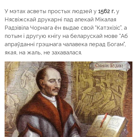
У мэтах асветы простых людзей у
1562 г.
у
Нясвiжскай друкарнi пад апекай Мiкалая
Радзiвiла Чорнага ён выдае свой “Катэхiзiс”, а
потым i другую кнiгу на беларускай мове “Аб
апраўданнi грэшнага чалавека перад Богам”,
якая, на жаль, не захавалася.