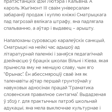
пратэстанцкiх iдэй Лютэра i Кальвiна. А
кароль Жыгiмонт III сваiм унiверсалам
забаранiў продаж i куплю кнiжкi Сматрыцкага
пад пагрозай вялiкага штрафу, яна падлягала
спальванню, а аўтар i выдавец – арышту.
Напалоханы суровасцю каралеўскiх санкцый,
Сматрыцкi на ней­кi час адышоў ад
лiтаратурнай палемiкi i заняўся педагагiчнай
дзейнасцю ў брацкiх школах Вiльнi i Кiева, якая
прынесла яму не меншую славу, чым яго
“Фрынас”. Ён абессмяроцiў сваё iмя як
таленавiты аўтар першай грунтоўнай у
навуковых адносiнах працай “Граматика
словенския правилное синтагма”. Выдадзеная
ў 1619 г. для практычных патрэб школьнай
адукацыi, яна мела выключнае культурнае i