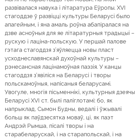
развiвалася навука i лiтаратура Еўропы. XVI
стагоддзе ў развiццi культуры Беларусi было
апагейным, i яна амаль роўна абапiралася на
дзве асноўныя для яе лiтаратурныя традыцыi –
рускую i лацiна-польскую. У першай палове
гэтага стагоддзя з’яўляецца новы пласт
усходнеславянскай духоўнай культуры –
рэнесансная лацiнамоўная паэзiя. У канцы
стагоддзя з’явi­лiся на Беларусi i творы
польскамоўныя, напiсаныя беларусамi.
Увогуле, многiя пiсьменнiкi, культурныя дзеячы
Беларусi XVI ст. былi палiглотамi: бо, як
напрыклад, Сымон Будны, ведалi i ўжывалi
больш як паўдзесятка моваў, цi, як паэт
Андрэй Рымша, пiсалi творы i на
старабеларускай, i на старапольскай, i на