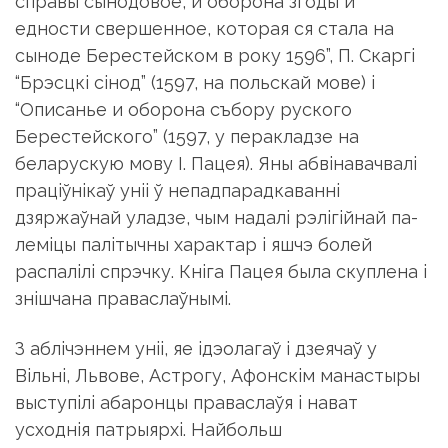
справы сынодовое, и оборона згоды и
едности свершенное, которая ся стала на
сыноде Берестейском в року 1596”, П. Скаргi
“Брэсцкi сiнод” (1597, на польскай мове) i
“Описанье и оборона събору руского
Берестейского” (1597, у перакладзе на
беларускую мову I. Пацея). Яны абвiнавачвалi
працiўнiкаў унii ў непадпарадкаваннi
дзяржаўнай уладзе, чым надалi рэлiгiйнай па­
лемiцы палiтычны характар i яшчэ болей
распалiлi спрэчку. Кнiга Пацея была скуплена i
знiшчана пра­васлаўнымi.
З аблiчэннем унii, яе iдэолагаў i дзеячаў у
Вiльнi, Львове, Астрогу, Афонскiм манастыры
выступiлi абаронцы праваслаўя i нават
усходнiя патрыярхi. Найбольш