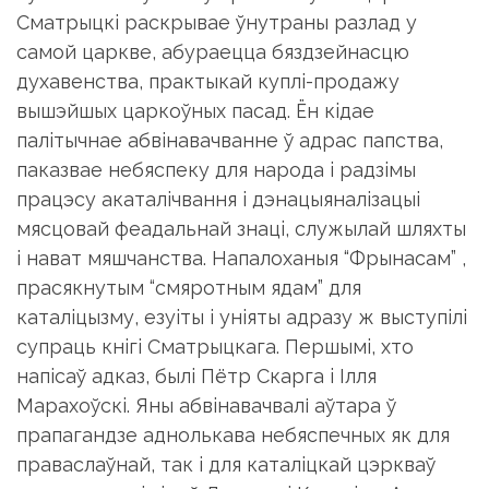
Смат­рыцкi раскрывае ўнутраны разлад у
самой царкве, абураецца бяздзейнасцю
духавенства, практыкай куплi-продажу
вышэйшых царкоўных пасад. Ён кiдае
палiтычнае абвiнавачванне ў адрас папства,
паказвае небяспеку для народа i радзiмы
працэсу акаталiчвання i дэнацыяналiзацыi
мясцовай феадальнай знацi, служылай шляхты
i нават мяшчанства. Напалоханыя “Фрынасам” ,
прасякнутым “смяротным ядам” для
каталiцызму, езуiты i унiяты адразу ж выступiлi
супраць кнiгi Сматрыцкага. Першымi, хто
напiсаў адказ, былi Пётр Скарга i Iлля
Марахоўскi. Яны абвiнавачвалі аўтара ў
прапагандзе аднолькава небяспечных як для
праваслаўнай, так i для ка­талiцкай цэркваў