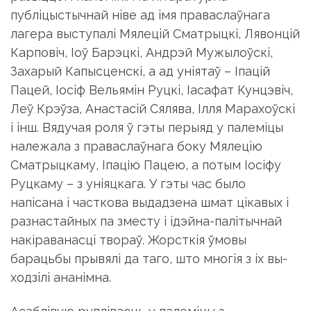
публiцыстычнай нiве ад iмя праваслаўнага
лагера выступалi Мялецiй Сматрыцкi, Лявонцiй
Карповiч, Iоў Ба­рэцкi, Андрэй Мужылоўскi,
Захарый Капысценскi, а ад унiятаў – Iпацiй
Пацей, Iосiф Вельямiн Руцкi, Iасафат Кунцэвiч,
Леў Крэўза, Анастасiй Сялява, Iлля Марахоўскi
i iнш. Вядучая роля ў гэты перыяд у палемiцы
належала з праваслаўнага боку Мялецiю
Сматрыцкаму, Iпацію Пацею, а потым Iосiфу
Руцкаму – з унiяцкага. У гэты час было
напiсана i часткова выдадзена шмат цiкавых i
разнастайных па зместу i iдэйна-палiтычнай
накiраванасцi твораў. Жорсткiя ўмовы
барацьбы прывялi да таго, што многiя з iх вы­
ходзiлi ананiмна.