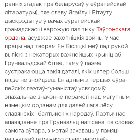
раннiх згадак пра беларусаў у еўрапейскай
лiтаратуры), пяе славу Ягайлу i Вiтаўту,
дыскрэдытуе ў вачах еўрапейскай
грамадскасцi варожую палiтыку
Тэўтонскага
ордэна
, асуджае захопнiцкiя войны. У час
працы над творам Ян Вiслiцкі меў пад рукой
выпiскi з некаторых важнейшых крынiц аб
Грунвальдскай бiтве, таму ў паэме
сустракаюцца такiя дэталi, якiх цяпер больш
нідзе не знойдзеш. Ён адным з першых еўра­
пейскiх паэтаў-гуманiстаў усвядомiў
эпахальнае значэнне перамогi над магутным
нямецкiм ордэнам для далейшага лёсу
славянскiх i балтыйскiх народаў. Паэтычнае
апавяданне пра Грунвальд на­пiсана, па словах
самога аўтара, з мэтай захаваць у памяцi
нашчадкаў гераiчную славу народаў-