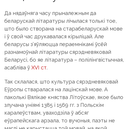
Да нядаўняга часу прыналежным да
беларускай лiтаратуры лi­чы­лася толькi тое,
што было створана на старабеларускай мове
i ў свой час друкавалася кiрылiцай. Але
беларусы з’яўляюцца пера­емнiкамi ўсёй
разнамоўнай лiтаратуры сярэдневяковай
Беларусi, бо яе лiтаратура – полiлiнгвiстычная,
асаблiва ў
XVI ст
.
Так склалася, што культура сярэдневяковай
Еўропы стваралася на лацiнскай мове. А
паколькi Вялiкае княства Лiтоўскае, якое было
злучана унiямi 1385 i 1569 гг. з Польскiм
каралеўствам, уваходзiла ў абсяг
еўрапейскага арэала, то вучоныя, паэты не
маглi не карыстацца той мовай, на якой