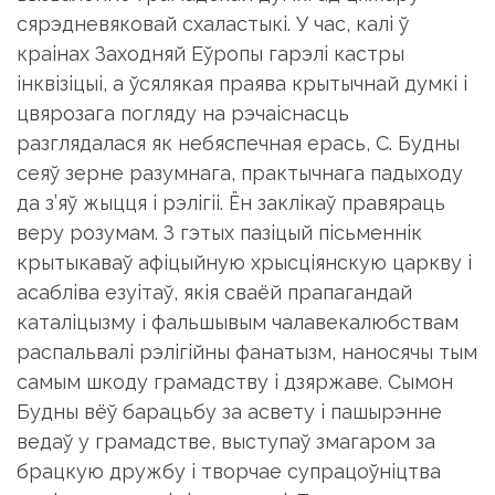
сярэдневяковай схаластыкi. У час, калi ў
краiнах Заходняй Еўропы гарэлi кастры
iнквiзiцыi, а ўсялякая праява крытычнай думкi i
цвярозага погляду на рэчаiснасць
разглядалася як небяспечная ерась, С. Будны
сеяў зерне разумнага, практычнага падыходу
да з’яў жыцця i рэлiгii. Ён заклiкаў правяраць
веру розумам. З гэтых пазiцый пiсьменнiк
крытыкаваў афiцыйную хрысцiянскую царкву i
асаблiва езуiтаў, якiя сваёй прапагандай
каталiцызму i фальшывым чалавекалюбствам
распальвалi рэлiгiйны фанатызм, наносячы тым
самым шкоду грамадству i дзяржаве. Сымон
Будны вёў барацьбу за асвету i пашырэнне
ведаў у грамадстве, выступаў змагаром за
брацкую дружбу i творчае супрацоўнiцтва