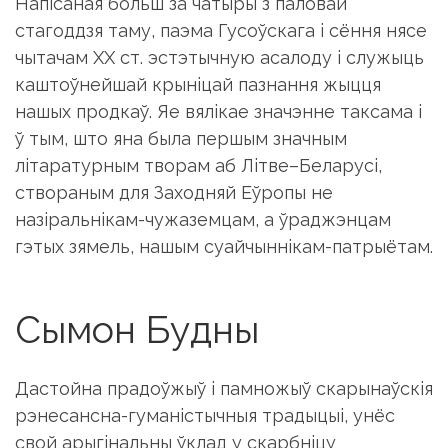
Напiсаная больш за чатыры з паловай
стагоддзя таму, паэма Гусоўскага i сёння нясе
чытачам XX ст. эстэтычную асалоду i служыць
каштоўнейшай крынiцай пазнання жыцця
нашых продкаў. Яе вялiкае значэнне таксама i
ў тым, што яна была першым значным
лiтаратурным творам аб Лiтве–Беларусi,
створаным для Заходняй Еўропы не
назiральнiкам-чужаземцам, а ўраджэнцам
гэтых зямель, нашым суайчыннiкам-патрыётам.
Сымон Будны
Дастойна прадоўжыў i памножыў скарынаўскiя
рэнесансна-гу­ма­нiстычныя традыцыi, унёс
свой арыгiнальны ўклад у скарбнiцу