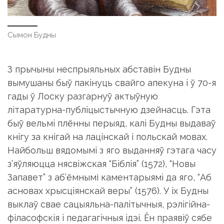
Сымон Будны
З прычыны неспрыяльных абставiн Будны
вымушаны быў па­кiнуць свайго апекуна i ў 70-я
гады ў Лоску разгарнуў актыўную
лiтаратурна-публiцыстычную дзейнасць. Гэта
быў вельмi плённы перыяд, калi Будны выдаваў
кнiгу за кнiгай на лацiнскай i польскай мовах.
Найбольш вядомымi з яго выданняў гэтага часу
з’яўляюцца нясвiжская “Бiблiя” (1572), “Новы
Запавет” з аб’ёмнымі каментарыямi да яго, “Аб
асновах хрысцiянскай веры” (1576). У iх Будны
выклаў свае сацыяльна-палiтычныя, рэлiгiйна-
фiласофскiя i педагагiчныя iдэi. Ён праявiў сябе