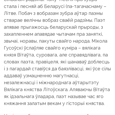
стала i песняй аб Беларусi (па-тагачаснаму –
Лiтве. Побач з вобразам зубра аўтар паэмы
стварае велiчны вобраз сваёй радзiмы. Паэт
апявае прыгажосць беларускай прыроды, з
захапленнем апавядае чытачам пра заняткi,
звычаi, норавы, пакуты свайго народа. Мікола
Гусоўскі ўслаўляе свайго кумiра – вялiкага
князя Вiтаўта, суровага, але справядлiвага, па
словах паэта, правiцеля, якi шанаваў доблесць
i з пагардай ставiўся да баяз­лiвасцi, якi ўсе сiлы
аддаваў узмацненню магутнасцi,
незалежнасцi i мiжнароднага аўтарытэту
Вялiкага княства Лiтоўскага. Апяваючы Вiтаўта
як iдэальнага ўладара, паэт называе час яго
княжання залатым векам у гiсторыi княства.