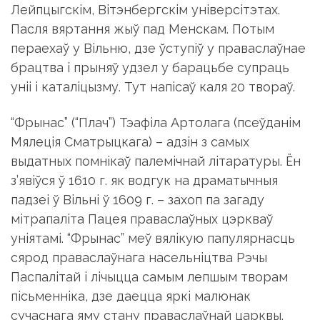
Лейпцыгскiм, Вi­тэнбергскiм унiверсiтэтах.
Пасля вяртання жыў пад Менскам. Потым
пераехаў у Вiльню, дзе ўступiў у праваслаўнае
брацтва i прыняў удзел у барацьбе супраць
унii i каталiцызму. Тут напiсаў каля 20 твораў.
“Фрынас” (“Плач”) Тэафiла Артолага (псеўданiм
Мялецiя Сматрыцкага) – адзiн з самых
выдатных помнiкаў палемiчнай лi­таратуры. Ён
з’явiўся ў 1610 г. як водгук на драматычныя
падзеi ў Вiльнi ў 1609 г. – захоп па загаду
мiтрапалiта Пацея праваслаўных цэркваў
унiятамi. “Фрынас” меў вялiкую папулярнасць
сярод праваслаўнага насельнiцтва Рэчы
Паспалiтай i лiчыцца самым лепшым творам
пiсьменнiка, дзе даецца яркi малюнак
сучаснага яму стану праваслаўнай царквы.