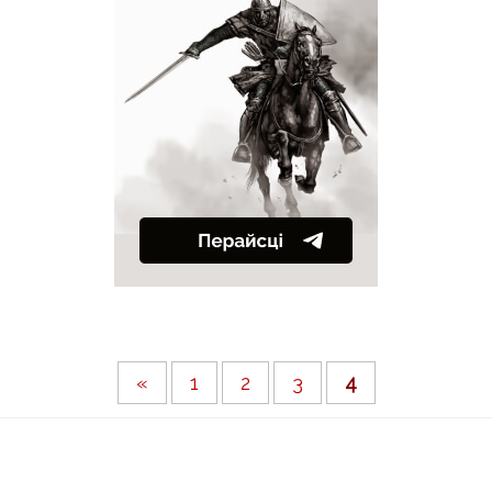
«
1
2
3
4