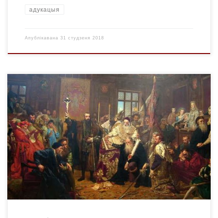
адукацыя
Апублікавана
31 студзеня 2018
Люблінская унія — дзяржаўны саюз паміж Каралеўства
Польскім і Вялікім Княствам Літоўскім, які паклаў пачатак
адзінай федэратыўнай дзяржаве, вядомай як Рэч
Паспалітая. Акт уніі быў заключаны 28 чэрвеня 1569 г. і 1
ліпеня таго ж года зацверджаны паасобна дэпутатамі
польскага і літоўскага соймаў на агульным сойме,
скліканым у Любліне. 4 […]