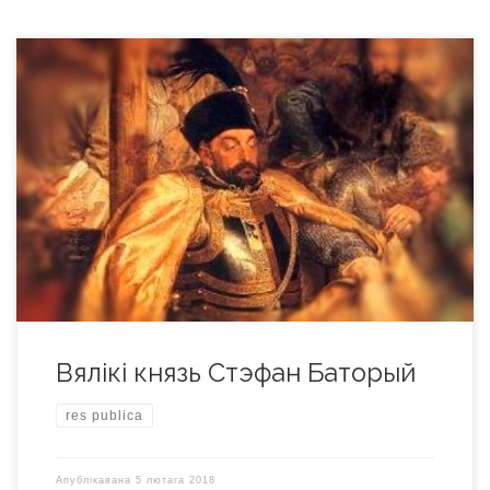
У 1576 г. вялікім князем літоўскім і каралём польскім быў
абраны вугорац Іштван Батары (Стэфан Баторый), якога ў
нас называлі Сцяпанам Батурам. Новы гаспадар паходзіў з
старажытнага вугорскага роду Баторыяў Шомлё. 3
пятнаццаці гадоў ён знаходзіўся на вайсковай службе ў
караля Чэхіі і Вугоршчыны Фердынанда,разам з ім быў у
Італіі […]
Вялікі князь Стэфан Баторый
res publica
Апублікавана
5 лютага 2018