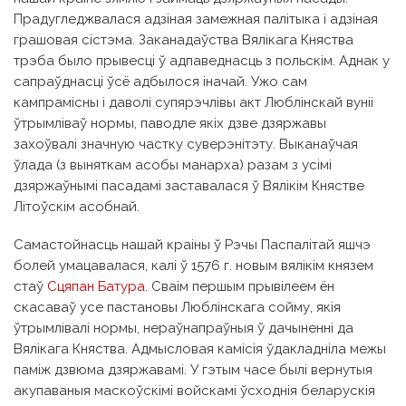
Прадугледжвалася адзіная замежная палітыка і адзіная
грашовая сістэма. Заканадаўства Вялікага Княства
трэба было прывесці ў адпаведнасць з польскім. Аднак у
сапраўднасці ўсё адбылося іначай. Ужо сам
кампрамісны і даволі супярэчлівы акт Люблінскай вуніі
ўтрымліваў нормы, паводле якіх дзве дзяржавы
захоўвалі значную частку суверэнітэту. Выканаўчая
ўлада (з выняткам асобы манарха) разам з усімі
дзяржаўнымі пасадамі заставалася ў Вялікім Княстве
Літоўскім асобнай.
Самастойнасць нашай краіны ў Рэчы Паспалітай яшчэ
болей умацавалася, калі ў 1576 г. новым вялікім князем
стаў
Сцяпан Батура
. Сваім першым прывілеем ён
скасаваў усе пастановы Люблінскага сойму, якія
ўтрымлівалі нормы, нераўнапраўныя ў дачыненні да
Вялікага Княства. Адмысловая камісія ўдакладніла межы
паміж дзвюма дзяржавамі. У гэтым часе былі вернутыя
акупаваныя маскоўскімі войскамі ўсходнія беларускія