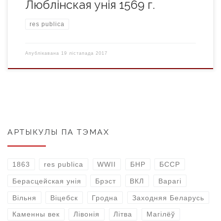
Люблінская унія 1569 г.
res publica
Апублікавана
19 лістапада 2017
АРТЫКУЛЫ ПА ТЭМАХ
1863
res publica
WWII
БНР
БССР
Берасцейская унія
Брэст
ВКЛ
Варагі
Вільня
Віцебск
Гродна
Заходняя Беларусь
Каменны век
Лівонія
Літва
Магілёў