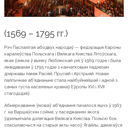
(1569 – 1795 гг.)
Рэч Паспалітая абодвух народаў — федэрацыя Кароны
каралеўства Польскага і Вялікага Княства Літоўскага,
якая ўзнікла ў выніку Люблінскай уніі ў 1569 годзе і была
ліквідаваная ў 1795 годзе з канчатковым падзелам
дзяржавы паміж Расіяй, Прусіяй і Аўстрыяй. Новае
палітычнае аб’яднаньне стала найбуйнейшай і адной з
самых густа населеных краінаў Еўропы XVI і XVII
стагодздзяў.
Абмеркаванне ўмоваў аб’яднання пачалося яшчэ ў 1563
г. на Варшаўскім сойме, у паседжаннях якога
ўдзельнічала дэлегацыя Вялікага Княства. Польскі бок,
спасылаючыся на старыя акты часоў Ягайлы, дамагаўся