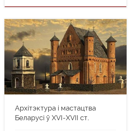
Дойлідства На эпоху Рэнесансу прыпадае росквіт
беларускага храмавага дойлідства. У гарадах, мястэчках,
замках і манастырах будаваліся храмы розных тыпаў. Іх
адметнымі рысамі былі спалучэнні архітэктурных стыляў
готыкі і рэнесансу, абарончыя элементы, багатая аздоба
фасадаў і інтэр’ераў. Выдатнымі помнікамі таго часу
засталіся на нашай зямлі Сынкавіцкая (Зэльвенскі раён),
Мураванкаўская (Шчучынскі раён) і Супраслеўская […]
Архітэктура і мастацтва
Беларусі ў XVI-XVII ст.