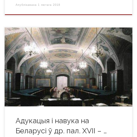
Апублікавана
1 лютага 2018
У адрозненне ад палітычнага жыцця нашая культура ў
другой палове XVII-XVIII ст. не зазнала глыбокага заняпаду.
Вялікае Княства Літоўскае адчула на сабе дабратворны
ўплыў еўрапейскай эпохі Асветніцтва, якая сцвярджала ў
жыцці грамадства і дзяржавы прыярытэт навукі і розуму.
Асвета На пачатку XVIII ст. адукацыя ў дзяржаве па-
ранейшаму заставалася ў руках царквы. […]
Адукацыя і навука на
Беларусі ў др. пал. XVII – …