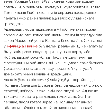
землі. Урэшце Статут 1588 г. канчаткова замацаваў
палітычны, эканамічны і культурны суверэнітэт Княства.
Тым не менш Люблінская вунія спрыяла паскарэнню
пачатай ужо раней паланізацыі вярхоў ліцьвінскага
грамадства.
Ацэньваць умовы падпісанага ў Любліне акта можна
парознаму, але нельга забываць, што вунія перадухіліла
захоп Масковіяй усяго Вялікага Княства Літоўскага, які
ў
Інфлянцкай вайне
быў вельмі рэальным. Ці не напаткаў
бы ў такім разе нашую дзяржаву і наш народ лёс
Ноўгарадскай рэспублікі? Пасля яе далучэння да
Маскоўшчыны адбылося знішчэнне цэлага самабытнага
ўсходнеславянскага этнасу з развітой культурай і
дэмакратычнымі вечавымі традыцыямі.
Анексія ўкраінскіх земляў якія ў 1569 г. перайшлі да
Польшчы, была для Вялікага Княства надзвычай цяжкою
стратай, найперш з эканамічнага гледзішча. Аднак яе
таксама не варта разглядаць толькі адмоўна. Па-
першае, пасля гэтага якраз на Польшчу лёг цяжар
абароны паўднёвых межаў ад няспынных нападаў