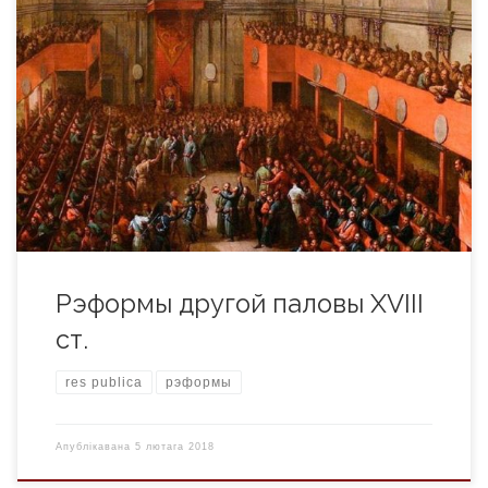
Эканамічны рост Першы падзел Рэчы Паспалітай паскорыў
у ёй прагрэсіўныя пераўтварэнні. Іх правядзенню спрыяла
тое, што Расея на нейкі час вывела з тэрыторыі нашай
дзяржавы сваю армію. Ад сярэдзіны XVIII ст. у Вялікім
Княстве, як у гарадах, так і ў вёсцы пачалося ажыўленне
эканомікі. Пра гэта сведчыла павелічэнне экспаргу, у якім
[…]
Рэформы другой паловы XVIII
ст.
res publica
рэформы
Апублікавана
5 лютага 2018