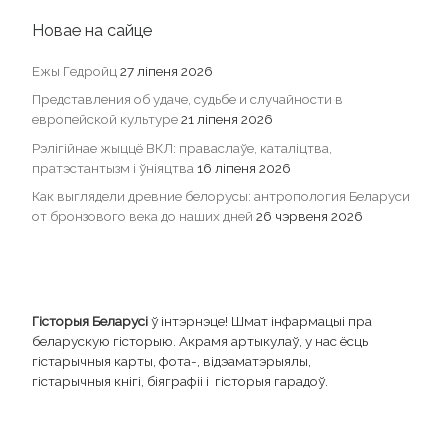
Новае на сайце
Ежы Гедройц
27 ліпеня 2026
Представления об удаче, судьбе и случайности в
европейской культуре
21 ліпеня 2026
Рэлігійнае жыццё ВКЛ: праваслаўе, каталіцтва,
пратэстантызм і ўніяцтва
16 ліпеня 2026
Как выглядели древние белорусы: антропология Беларуси
от бронзового века до наших дней
26 чэрвеня 2026
Гісторыя Беларусі
ў інтэрнэце! Шмат інфармацыі пра
беларускую гісторыю. Акрамя артыкулаў, у нас ёсць
гістарычныя карты, фота-, відэаматэрыялы,
гістарычныя кнігі, біяграфіі і гісторыя гарадоў.