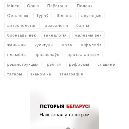
Мінск
Орша
Паўстанні
Полацк
Смаленск
Тураў
Шляхта
адукацыя
антропология
археалогія
балты
бронзавы век
генеалогія
жалезны век
жанчыны
культуры
мова
міфалогія
плямёны
праваслаўе
пратэстантызм
рэканструкцыя
рэлігія
рэформы
славяне
татары
эканоміка
этнаграфія