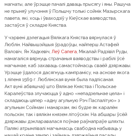
магнаты, але ўрэшце пачалі даваць прысягу і яны. Рашуча
не прыняў улучэння ў Польшчу толькі соймік Мазырскага
павета, які, хоць і ўваходзіў у Кіеўскае ваяводства,
застаўся ў складзе Княства.
У чэрвені дэлегацыя Вялікага Княства вярнулася ў
Люблін. Найвышэйшыя ўрадоўцы, найперш Астафей
Валовіч, Ян Хадкевіч,
Леў Сапега
, Мікалай Радзівіл Руды,
намагаліся вярнуць страчаныя ваяводствы і рабілі ўсё
магчымае, каб захаваць самастойнасць сваёй дзяржавы.
Урэшце ўдалося дасягнуць кампрамісу, на аснове якога
1 ліпеня 1569 г. Люблінская вунія была падпісаная.
Акт вуніі абвяшчаў што Вялікае Княства і Польскае
Каралеўства злучаюцца ў адно «непадзельнае цела» і
складаюць цяпер «адну агульную Рэч Паспалітую» з
агульным Соймам і манархам, які будзе як каралём
польскім, так і вялікім князем літоўскім. На абшары ўсёй
дзяржавы дэкларавалася поўнае раўнапраўе шляхты.
Палякі атрымлівалі магчымасць свабодна набываць у
нашай краіне зямлю і займаць дзяржаўныя пасады.