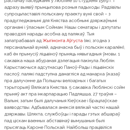
распачаў паседжанні ў Любліне 10 студзеня 1569 г. і
адразу выявіў прынцыпова розныя падыходы. Радзівілы
супроцьпаставілі польскаму праекту вуніі свой – з
прадугледжанымі для Княства асобнымі дзяржаўнымі
органамі і ўласным Соймам. Нашы сенатары і дэпутаты
праводзілі нарады асобна ад палякаў. Тыя
запатрабавалі ад
Жыгімонта Аўгуста
(які, згодна з
персанальнай вуніяй, адначасна быў і польскім каралём),
каб ён прымусіў ліцьвіноў прыняць нявыгадныя ўмовы. 1
сакавіка наша абураная дэлегацыя пакінула Люблін.
Карыстаючыся адсутнасцю Паноў-Рады і ліцьвінскіх
паслоў, палякі падступна дамагліся ад манарха ўказаў
пра далучэнне да Польшчы велізарных і багатых
тэрыторыяў Вялікага Княства. 5 сакавіка Люблінскі сойм
прыняў акт пра інкарпарацыю Падляшша, 27 траўня –
Валыні, затым былі далучаныя Кіеўскае і Брацлаўскае
ваяводствы. Адбывалася анексія вялікай часткі нашай
дзяржавы. Шляхта, службоўцы і гарады гэтых абшараў
пад ціскам ваенных абставінаў вымушаныя былі
прысягаць Кароне Польскай. Найбольш працівіліся