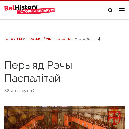
Skip to content
Search
Me
Галоўная
»
Перыяд Рэчы Паспалітай
»
Старонка 4
Перыяд Рэчы
Паспалітай
32 артыкулаў