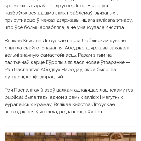
крымскіх татараў. Па-другое, Літва-Беларусь
пазбаўлялася ад шматлікіх праблемаў, звязаных з
прысутнасцю ў межах дзяржавы іншага вялікага этнасу,
што ўсё больш аслабляла, а не ўмацоўвала Княства.
Вялікае Княства Літоўскае пасля Люблінскай вуніі не
спыніла свайго існавання. Абедзве дзяржавы захавалі
вельмі значную самастойнасць. Разам з тым на
палітычнай карце Еўропы з’явілася новае ўтварэнне —
Рэч Паспалітая Абодвух Народаў, якое было, па
сутнасці, канфедэрацыяй.
Рэч Паспалітая (назоў цалкам адпавядае лацінскаму res
рublіса) была тады адной з самых вялікіх і магутных
еўрапейскіх краінаў. Вялікае Княства Літоўскае
знаходзілася ў яе складзе да канца XVIII ст.