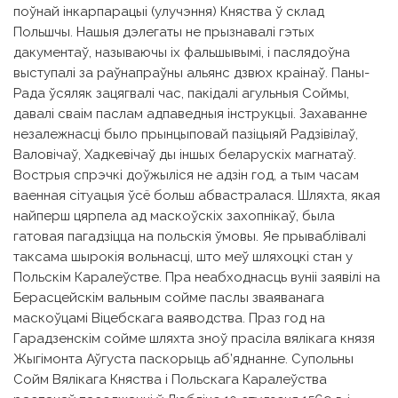
поўнай інкарпарацыі (улучэння) Княства ў склад
Польшчы. Нашыя дэлегаты не прызнавалі гэтых
дакументаў, называючы іх фальшывымі, і паслядоўна
выступалі за раўнапраўны альянс дзвюх краінаў. Паны-
Рада ўсяляк зацягвалі час, пакідалі агульныя Соймы,
давалі сваім паслам адпаведныя інструкцыі. Захаванне
незалежнасці было прынцыповай пазіцыяй Радзівілаў,
Валовічаў, Хадкевічаў ды іншых беларускіх магнатаў.
Вострыя спрэчкі доўжыліся не адзін год, а тым часам
ваенная сітуацыя ўсё больш абвастралася. Шляхта, якая
найперш цярпела ад маскоўскіх захопнікаў, была
гатовая пагадзіцца на польскія ўмовы. Яе прываблівалі
таксама шырокія вольнасці, што меў шляхоцкі стан у
Польскім Каралеўстве. Пра неабходнасць вуніі заявілі на
Берасцейскім вальным сойме паслы зваяванага
маскоўцамі Віцебскага ваяводства. Праз год на
Гарадзенскім сойме шляхта зноў прасіла вялікага князя
Жыгімонта Аўгуста паскорыць аб’яднанне. Супольны
Сойм Вялікага Княства і Польскага Каралеўства