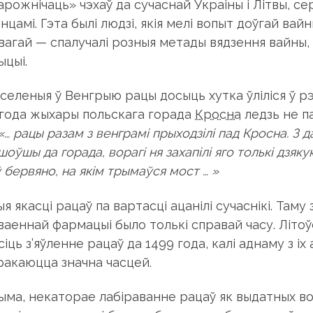
арожнічаць» чэхаў да сучаснай Украіны і Літвы, с
цамі. Гэта былі людзі, якія мелі вопыт доўгай вай
вагай — спалучалі розныя метады вядзення вайны, 
ыцыі.
селеныя ў Венгрыю рацы досыць хутка ўліліся ў рэа
 года жыхары польскага горада
Кросна
ледзь не п
«… рацы разам з венграмі прыходзілі пад Кросна. З 
оўшы да горада, ворагі ня захапілі яго толькі дзяк
 бервяно, на якім трымаўся мост … »
я якасці рацаў па вартасці ацанілі сучаснікі. Таму
ваеннай фармацыі было толькі справай часу. Літоўс
іць з’яўленне рацаў да 1499 года, калі аднаму з іх
ракаюцца значна часцей.
ыма, некаторае лабіраванне рацаў як выдатных во