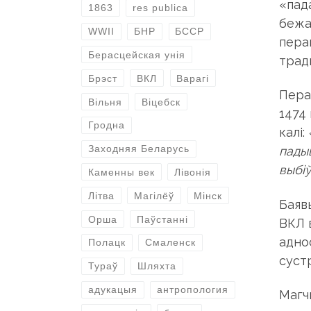
«пад
1863
res publica
бежан
WWII
БНР
БССР
пера
Берасцейская унія
трад
Брэст
ВКЛ
Варагі
Пера
Вільня
Віцебск
1474
Гродна
калі:
Заходняя Беларусь
падыш
выбіў
Каменны век
Лівонія
Літва
Магілёў
Мінск
Баявы
Орша
Паўстанні
ВКЛ 
аднос
Полацк
Смаленск
суст
Тураў
Шляхта
адукацыя
антропология
Магч