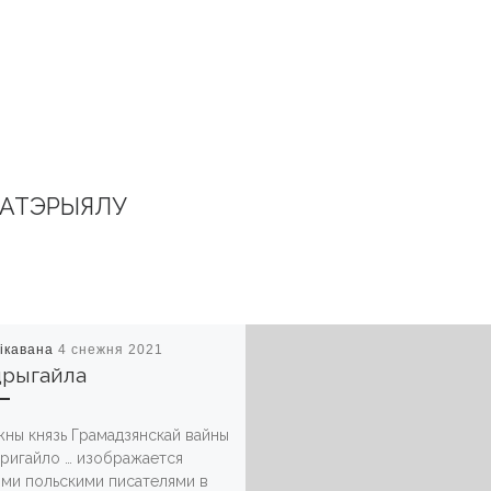
МАТЭРЫЯЛУ
ікавана
4 снежня 2021
дрыгайла
ны князь Грамадзянскай вайны
ригайло … изображается
ми польскими писателями в