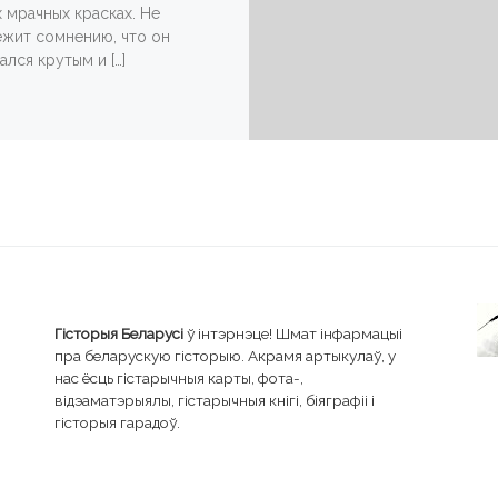
 мрачных красках. Не
жит сомнению, что он
ался крутым и […]
Гісторыя Беларусі
ў інтэрнэце! Шмат інфармацыі
пра беларускую гісторыю. Акрамя артыкулаў, у
нас ёсць гістарычныя карты, фота-,
відэаматэрыялы, гістарычныя кнігі, біяграфіі і
гісторыя гарадоў.