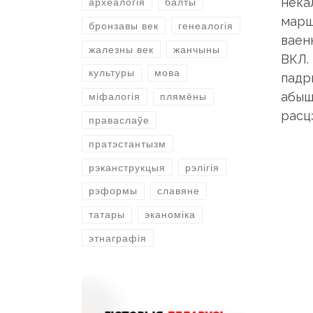
некал
археалогія
балты
марш
бронзавы век
генеалогія
ваен
жалезны век
жанчыны
ВКЛ.
культуры
мова
падр
абыш
міфалогія
плямёны
расцэ
праваслаўе
пратэстантызм
рэканструкцыя
рэлігія
рэформы
славяне
татары
эканоміка
этнаграфія