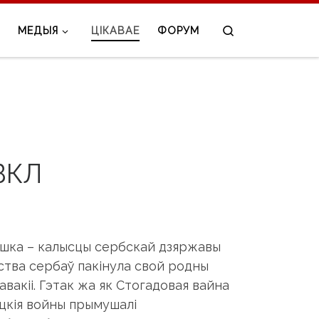
Search
МЕДЫЯ
ЦІКАВАЕ
ФОРУМ
ВКЛ
Рашка – калысцы сербскай дзяржавы
ства сербаў пакінула свой родны
авакіі. Гэтак жа як Стогадовая вайна
сіцкія войны прымушалі