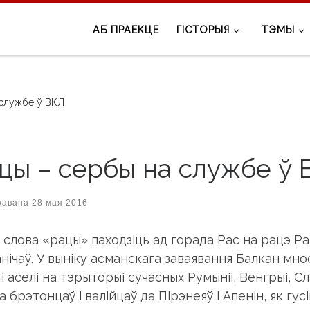
АБ ПРАЕКЦЕ
ГІСТОРЫЯ
ТЭМЫ
 службе ў ВКЛ
цы – сербы на службе ў 
кавана
28 мая 2016
 слова «рацы» паходзіць ад горада Рас на рацэ 
нічаў. У выніку асманскага заваявання Балкан мно
і аселі на тэрыторыі сучасных Румыніі, Венгрыі, Сл
а брэтонцаў і валійцаў да Пірэнеяў і Апенін, як гу