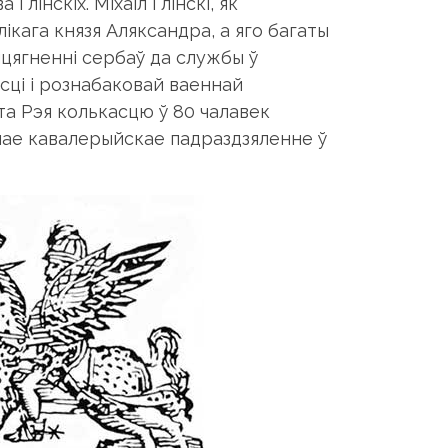
Глінскіх. Міхаіл Глінскі, як
кага князя Аляксандра, а яго багаты
ыцягненні сербаў да службы ў
асці і рознабаковай ваеннай
ота Рэя колькасцю ў 80 чалавек
чнае кавалерыйскае падраздзяленне ў