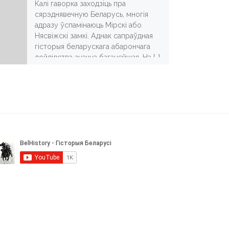
Калі гаворка заходзіць пра
сярэднявечную Беларусь, многія
адразу ўспамінаюць Мірскі або
Нясвіжскі замкі. Аднак сапраўдная
гісторыя беларускага абарончага
дойлідства значна багацейшая. На […]