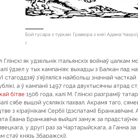
Бой гусара з туркам. Гравюра з кнігі Адама Чахроў
г.
л Глінскі як удзельнік італьянскіх войнаў цалкам м
алі ўдзел у тых кампаніях: выхадцы з Балкан пад
VI стагоддзяў з’яўляліся найбольш значнай частка
блікі, а ў кампаніі 1497 года двухтысячны атрад с
кай бітве
1506 года, калі М. Глінскі разграміў тата
алі сябе вышэй усялякіх пахвал. Акрамя таго, сямей
тве з кіраўнікамі Сербіі (дэспатамі) Бранкавічамі
ата Ёвана Бранкавіча выйшлі замуж за прадстаўнік
явецкага, у другі раз за Чартарыйскага, а Ганна з
м стаў князь Збаражскі).