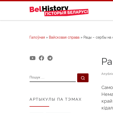
Skip to content
Галоўная
»
Вайсковая справа
»
Рацы – сербы на
Ра
Апублі
ПОШУК
Пошук …
Само
Нема
АРТЫКУЛЫ ПА ТЭМАХ
край 
кідал