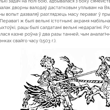
ькі задач на полі бою, адбывалася з боку сямейства 
алак дворны валодаў дастатковым уплывам на Вялі
ны вопыт дазваляў разглядзець масу пераваг ў пр
 Перавагі ж былі вельмі істотнымі: акрамя мабільн
ыхтоўкі, рацы былі салдатамі вельмі недарагімі. Р
лася казне роўна ў два разы танней, чым аналагі
нках свайго часу (1503 г.).