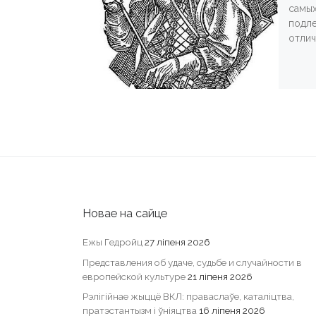
самых
подле
отлич
Новае на сайце
Ежы Гедройц
27 ліпеня 2026
Представления об удаче, судьбе и случайности в
европейской культуре
21 ліпеня 2026
Рэлігійнае жыццё ВКЛ: праваслаўе, каталіцтва,
пратэстантызм і ўніяцтва
16 ліпеня 2026