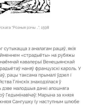
скага “Розныя рэчы …”, 1598
ог сутыкацца з аналагам рацаў, якія
 найменнем «страдыёты» на рубяжы
й наёмнай кавалерыі Венецыянскай
традыётаў наняў французскі кароль. У
раў, рацы таксама прымалі ўдзел і
ства Глінскіх знаходзілася ў
. А дзве малодшыя дачкі апошняга
оў Гедымінавічаў: Марына за князя
а князя Сангушку (у наступным шлюбе