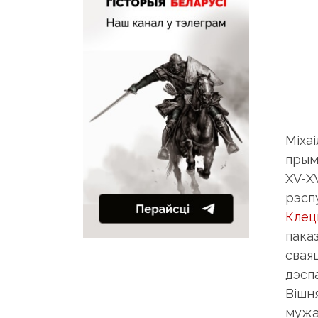
Міхаі
прым
XV-X
рэспу
Клец
паказ
сваяц
дэсп
Вішн
мужа