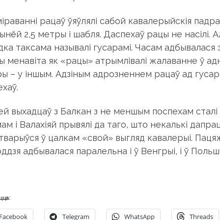
іраванні рацаў ўяўлялі сабой кавалерыйскія падра
ынёй 2,5 метры і шабля. Даспехаў рацы не насілі. 
дка таксама называлі гусарамі. Часам адбывалася
ы менавіта як «рацы» атрымлівалі жалаванне ў адн
ры – у іншым. Адзіным адрозненнем рацаў ад гусар
ехаў.
ей выхадцаў з Балкан з не меншым поспехам сталі 
ам і Валахіяй прывялі да таго, што некалькі дапр
тварыўся ў цалкам «свой» выгляд кавалерыі. Пацяж
ддзя адбывалася паралельна і ў Венгрыі, і ў Польшч
цца:
Facebook
Telegram
WhatsApp
Threads