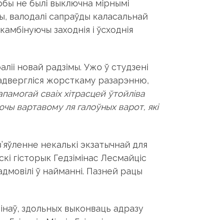
ербы не былі выключна мірнымі
ны, валодалі сапраўды каласальнай
камбінуючы заходнія і ўсходнія
ліі новай радзімы. Ужо ў студзені
адвергліся жорсткаму разарэнню,
дапамогай сваіх хітрасцей ўтойліва
уючы вартавому ля галоўных варот, які
 з’яўленне некалькі экзатычнай для
кі гісторык Гедзімінас Лесмайціс
 адмовілі ў найманні. Пазней рацы
інаў, здольных выконваць адразу