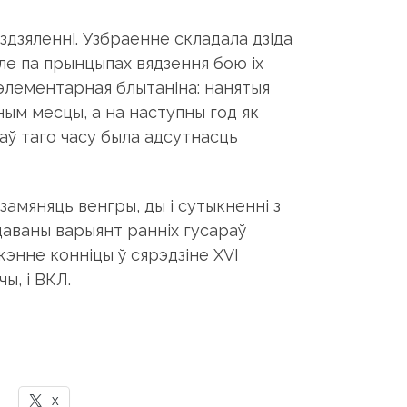
здзяленні. Узбраенне складала дзіда
Але па прынцыпах вядзення бою іх
 элементарная блытаніна: нанятыя
ым месцы, а на наступны год як
аў таго часу была адсутнасць
замяняць венгры, ды і сутыкненні з
ацаваны варыянт ранніх гусараў
энне конніцы ў сярэдзіне XVI
ы, і ВКЛ.
X