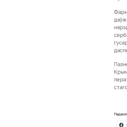
Фарм
даўж
нярэ
серб
гуса
дасп
Пазн
Крым
пера
стаго
Падзялі