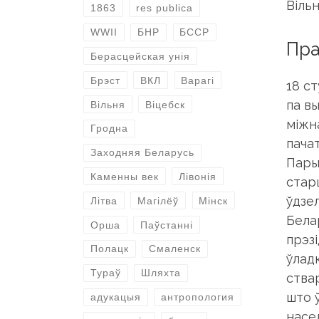
Вільн
1863
res publica
WWII
БНР
БССР
Пра
Берасцейская унія
Брэст
ВКЛ
Варагі
18 с
па вы
Вільня
Віцебск
міжн
Гродна
пачат
Заходняя Беларусь
Пары
Каменны век
Лівонія
стар
ўдзе
Літва
Магілёў
Мінск
Бела
Орша
Паўстанні
прэз
Полацк
Смаленск
ўлад
Тураў
Шляхта
ства
што 
адукацыя
антропология
насе