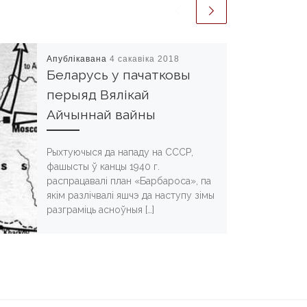
Апублікавана
4 сакавіка 2018
Беларусь у пачатковы
перыяд Вялікай
Айчыннай вайны
Рыхтуючыся да нападу на СССР,
фашысты ў канцы 1940 г.
распрацавалі план «Барбароса», па
якім разлічвалі яшчэ да наступу зімы
разграміць асноўныя […]