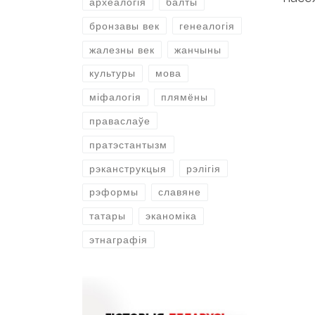
археалогія
балты
бронзавы век
генеалогія
жалезны век
жанчыны
культуры
мова
міфалогія
плямёны
праваслаўе
пратэстантызм
рэканструкцыя
рэлігія
рэформы
славяне
татары
эканоміка
этнаграфія