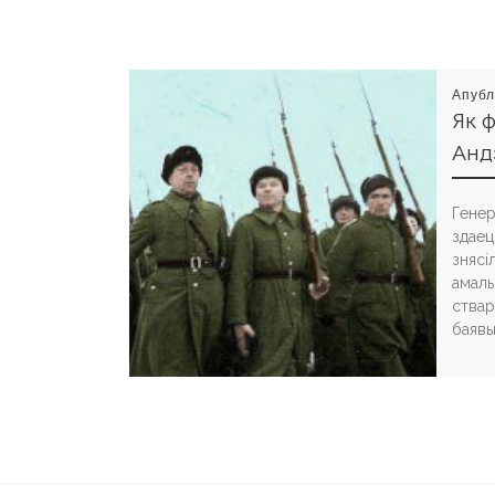
Апубл
Як 
Анд
Генер
здаец
знясі
амаль
ствар
баявыя