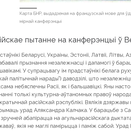
Карта БНР, выдадзеная на французскай мове для ўд
мірнай канферэнцыі
ійскае пытанне на канферэнцыі ў В
таўнікі Беларусі, Украіны, Эстоніі, Латвіі, Літвы,
абавалі прызнання незалежнасці і дапамогі ў бара
авікамі. У супрацьвагу ім прадстаўнікі белага руху
кай палітычнай нарады”) даводзілі, што незалежніц
сама небяспечны Расіі, як і бальшавіцкі. Яны насто
нанні толькі культурна-аўтаномных правоў народа
кратычнай расійскай рэспублікі. Вялікія дзяржавы
рымаць урад Аляксандра Калчака. У барацьбе з Са
 зручней абапірацца на агульнарасійскага дыктат
жаваў, якія не маглі памірыцца і паміж сабой. Ура