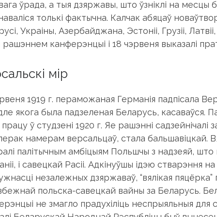
ага ўрада, а тыя дзяржавы, што ўзніклі на месцы 
наваліся толькі фактычна. Калчак абяцаў новаўтв
усі, Украіны, Азербайджана, Эстоніі, Грузіі, Латвіі
м рашэннем канферэнцыі і 18 чэрвеня выказалі пра
сальскі мір
рвеня 1919 г. пераможаная Германія падпісала Верс
дле якога была падзеленая Беларусь, касаваўся.
працу ў студзені 1920 г. Яе рашэнні садзейнічалі з
перак намерам версальцаў, стала бальшавіцкай. В
ралі палітычным амбіцыям Польшчы з надзеяй, што 
ніі, і савецкай Расіі. Адкінуўшы ідэю стварэння н
ужнасці незалежных дзяржаваў, “вялікая пяцёрка”
збежнай польска-савецкай вайны за Беларусь. Бе
ерэнцыі не змагло прадухіліць неспрыяльныя для 
алі Беларускай Народнай Рэспубліцы быў вынесе