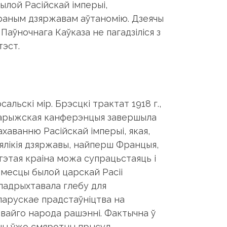
былой Расійскай імперыі,
ораным дзяржавам аўтаномію. Дзеячы
, Паўночнага Каўказа не пагадзіліся з
тэст.
альскі мір. Брэсцкі трактат 1918 г.,
 Парыжская канферэнцыя завершыла
ахаванню Расійскай імперыі, якая,
ялікія дзяржавы, найперш Францыя,
гэтая краіна можа супрацьстаяць і
а месцы былой царскай Расіі
 падрыхтавала глебу для
ларускае прадстаўніцтва на
свайго народа рашэнні. Фактычна ў
ны ўжо смяротны прысуд.