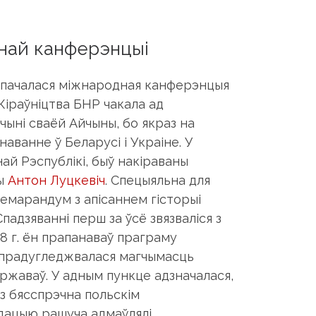
най канферэнцыі
м пачалася міжнародная канферэнцыя
.Кіраўніцтва БНР чакала ад
ыні сваёй Айчыны, бо якраз на
наванне ў Беларусі і Украіне. У
й Рэспублікі, быў накіраваны
ны
Антон Луцкевіч
. Спецыяльна для
емарандум з апісаннем гісторыі
адзяванні перш за ўсё звязваліся з
8 г. ён прапанаваў праграму
й прадугледжвалася магчымасць
ржаваў. У адным пункце адзначалася,
з бясспрэчна польскім
дацыю рашуча адмаўлялі.