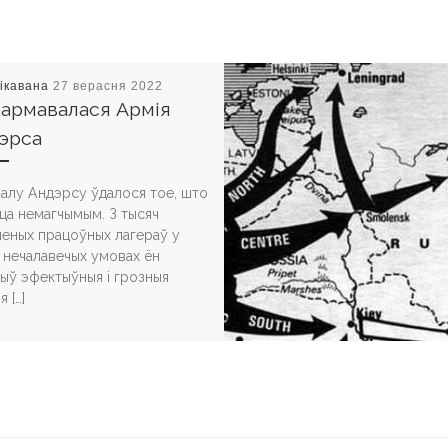
ікавана
27 верасня 2022
фармавалася Армія
эрса
алу Андэрсу ўдалося тое, што
ца немагчымым. З тысяч
леных працоўных лагераў у
 нечалавечых умовах ён
ыў эфектыўныя і грозныя
 […]