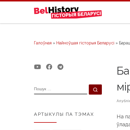
Skip to content
Галоўная
»
Найноўшая гісторыя Беларусі
»
Барац
Ба
мі
ПОШУК
Пошук …
Апублі
АРТЫКУЛЫ ПА ТЭМАХ
На п
ўлада