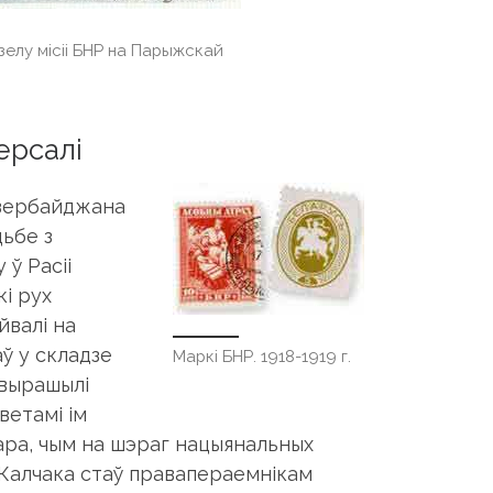
зелу місіі БНР на Парыжскай
ерсалі
 Азербайджана
цьбе з
 ў Расіі
кі рух
йвалі на
ў у складзе
Маркі БНР. 1918-1919 г.
 вырашылі
ветамі ім
ара, чым на шэраг нацыянальных
д Калчака стаў правапераемнікам