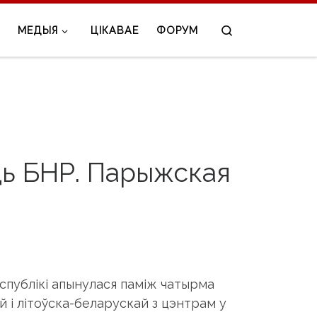
Search
МЕДЫЯ
ЦІКАВАЕ
ФОРУМ
ць БНР. Парыжская
спублікі апынулася паміж чатырма
й і літоўска-беларускай з цэнтрам у