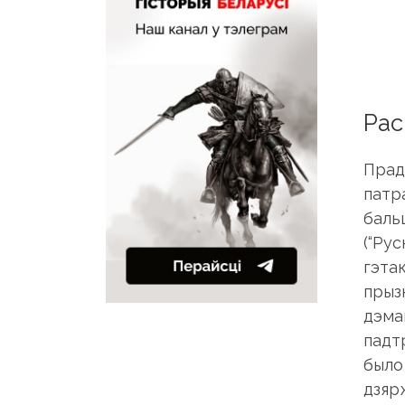
Рас
Прадс
патр
бальш
(“Рус
гэтак
прыз
дэма
падт
было
дзяр