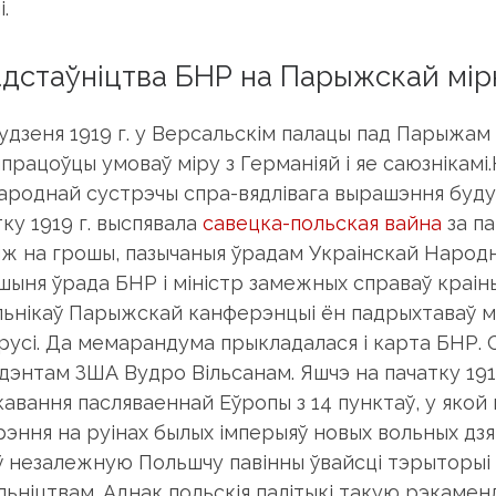
і.
дстаўніцтва БНР на Парыжскай мір
тудзеня 1919 г. у Версальскім палацы пад Парыжа
працоўцы умоваў міру з Германіяй і яе саюзнікамі
ароднай сустрэчы спра-вядлівага вырашэння будуч
ку 1919 г. выспявала
савецка-польская вайна
за па
ж на грошы, пазычаныя ўрадам Украінскай Народна
шыня ўрада БНР і міністр замежных справаў краі
льнікаў Парыжскай канферэнцыі ён падрыхтаваў м
русі. Да мемарандума прыкладалася і карта БНР. Сп
ідэнтам ЗША Вудро Вільсанам. Яшчэ на пачатку 191
кавання пасляваеннай Еўропы з 14 пунктаў, у яко
рэння на руінах былых імперыяў новых вольных дзя
ў незалежную Польшчу павінны ўвайсці тэрыторыі 
льніцтвам. Аднак польскія палітыкі такую рэкамен