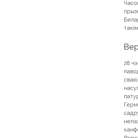
Часов
прыз
Белар
такі
Вер
28 чэ
паво
сваю 
насу
пату
Герма
садр
непа
канф
Верс