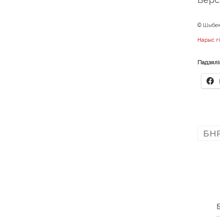
© Шыбек
Нарыс гі
Падзялі
БН