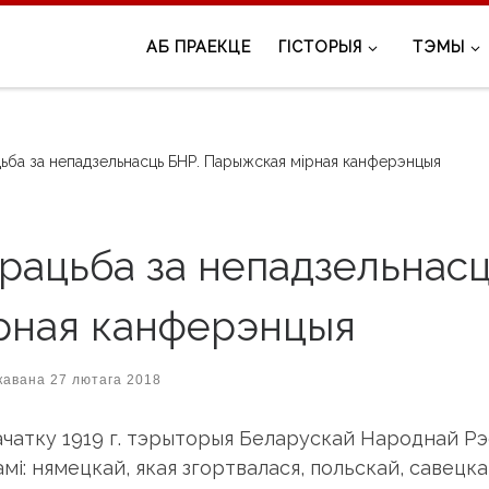
АБ ПРАЕКЦЕ
ГІСТОРЫЯ
ТЭМЫ
ьба за непадзельнасць БНР. Парыжская мірная канферэнцыя
рацьба за непадзельнас
рная канферэнцыя
кавана
27 лютага 2018
ачатку 1919 г. тэрыторыя Беларускай Народнай Рэ
мі: нямецкай, якая згортвалася, польскай, савецка