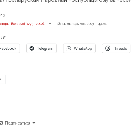
а 3.
сторыі Беларусі (1795—2002)
.— Мн.: «Энцыклапедыкс». 2003.— 490 с.
цца:
Facebook
Telegram
WhatsApp
Threads
Р
Подписаться