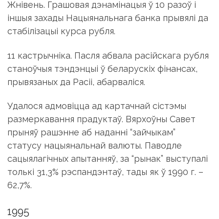
Жнівень. Грашовая дэнамінацыя ў 10 разоў і
іншыя захады Нацыянальнага банка прывялі да
стабілізацыі курса рубля.
11 кастрычніка. Пасля абвала расійскага рубля
станоўчыя тэндэнцыі ў беларускіх фінансах,
прывязаных да Расіі, абарваліся.
Удалося адмовіцца ад картачнай сістэмы
размеркавання прадуктаў. Вярхоўны Савет
прыняў рашэнне аб наданні “зайчыкам”
статусу нацыянальнай валюты. Паводле
сацыялагічных апытанняў, за “рынак” выступалі
толькі 31,3% рэспандэнтаў, тады як ў 1990 г. –
62,7%.
1995