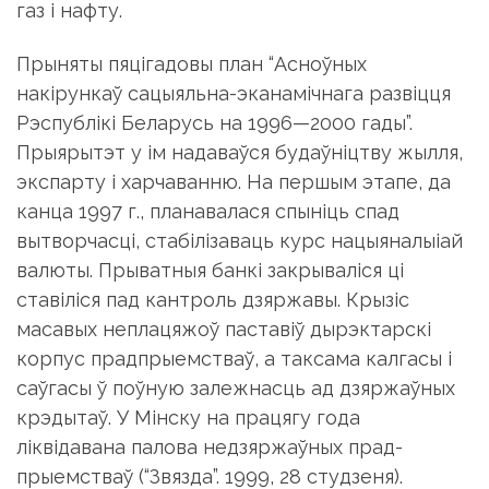
газ і нафту.
Прыняты пяцігадовы план “Асноўных
накірункаў сацыяльна-эканамічнага развіцця
Рэспублікі Беларусь на 1996—2000 гады”.
Прыярытэт у ім надаваўся будаўніцтву жылля,
экспарту і харчаванню. На першым этапе, да
канца 1997 г., планавалася спыніць спад
вытворчасці, стабілізаваць курс нацыяналыіай
валюты. Прыватныя банкі закрываліся ці
ставіліся пад кантроль дзяржавы. Крызіс
масавых неплацяжоў паставіў дырэктарскі
корпус прадпрыемстваў, а таксама калгасы і
саўгасы ў поўную залежнасць ад дзяржаўных
крэдытаў. У Мінску на працягу года
ліквідавана палова недзяржаўных прад-
прыемстваў (“Звязда”. 1999, 28 студзеня).