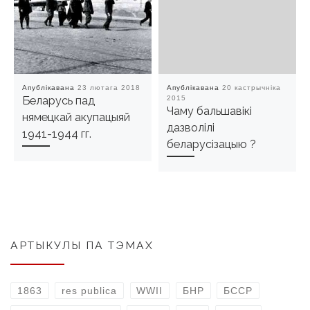
Апублікавана
23 лютага 2018
Апублікавана
20 кастрычніка
Беларусь пад
2015
Чаму бальшавікі
нямецкай акупацыяй
дазволілі
1941-1944 гг.
беларусізацыю ?
АРТЫКУЛЫ ПА ТЭМАХ
1863
res publica
WWII
БНР
БССР