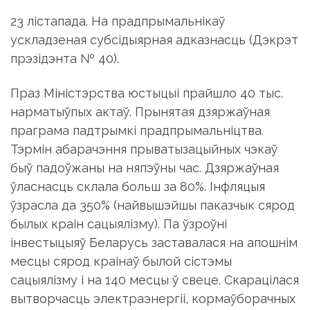
23 лістапада. На прадпрымальнікаў
ускладзеная субсідыярная адказнасць (Дэкрэт
прэзідэнта № 40).
Праз Міністэрства юстыцыі прайшло 40 тыс.
нарматыўпых актаў. Прынятая дзяржаўная
праграма падтрымкі прадпрымальніцтва.
Тэрмін абарачэння прыватызацыйных чэкаў
быў падоўжаны на няпэўны час. Дзяржаўная
ўласнасць склала больш за 80%. Інфляцыя
ўзрасла да 350% (найвышэйшы паказчык сярод
былых краін сацыялізму). Па ўзроўні
інвестыцыяў Беларусь заставалася на апошнім
месцы сярод краінаў былой сістэмы
сацыялізму і на 140 месцы ў свеце. Скарацілася
вытворчасць электраэнергіі, кормаўборачных