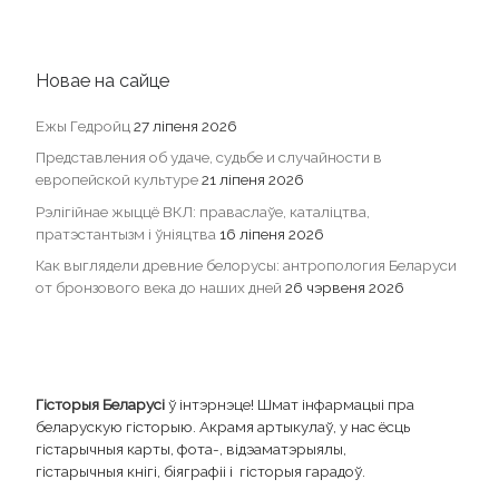
Новае на сайце
Ежы Гедройц
27 ліпеня 2026
Представления об удаче, судьбе и случайности в
европейской культуре
21 ліпеня 2026
Рэлігійнае жыццё ВКЛ: праваслаўе, каталіцтва,
пратэстантызм і ўніяцтва
16 ліпеня 2026
Как выглядели древние белорусы: антропология Беларуси
от бронзового века до наших дней
26 чэрвеня 2026
Гісторыя Беларусі
ў інтэрнэце! Шмат інфармацыі пра
беларускую гісторыю. Акрамя артыкулаў, у нас ёсць
гістарычныя карты, фота-, відэаматэрыялы,
гістарычныя кнігі, біяграфіі і гісторыя гарадоў.