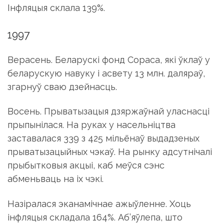
Інфляцыя склала 139%.
1997
Верасень. Беларускі фонд Сораса, які ўклаў у
беларускую навуку і асвету 13 млн. даляраў,
згарнуў сваю дзейнасць.
Восень. Прыватызацыя дзяржаўнай уласнасці
прыпынілася. На руках у насельніцтва
заставалася 339 з 425 мільёнаў выдадзеных
прыватызацыйных чэкаў. На рынку адсутнічалі
прыбытковыя акцыі, каб меўся сэнс
абменьваць на іх чэкі.
Назіралася эканамічнае ажыўленне. Хоць
інфляцыя складала 164%. Аб’яўлепа, што