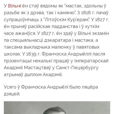
У
Вільні
ён стаў вядомы як “мастак, здольны ў
разьбе як з дрэва, так і камяню”. З 1818 г. пачаў
супрацоўнічаць з “Літоўскім Кур’ерам”. У 1827 г.
ён прыняў расійскае падданства і ў хуткім
часе ажаніўся. У 1827 г. ён здаў у Вільні экзамін
па спецыяльнасці дэкаратара і мастака, а
таксама выкладчыка малюнку ў павятовых
школах. У 1839 г. Франчэска Андрыёллі пасля
прэзентацыі некалькі працаў у Імператарскай
Акадэміі Мастацтваў у Санкт-Пецярбургу
атрымаў дыплом Акадэміі.
Усяго ў Франчэска Андрыёлі было пяцёра
дзяцей.