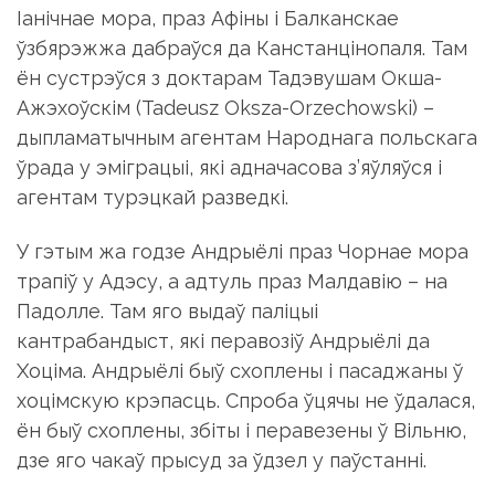
Іанічнае мора, праз Афіны і Балканскае
ўзбярэжжа дабраўся да Канстанцінопаля. Там
ён сустрэўся з доктарам Тадэвушам Окша-
Ажэхоўскім (Tadeusz Oksza-Orzechowski) –
дыпламатычным агентам Народнага польскага
ўрада у эміграцыі, які адначасова з’яўляўся і
агентам турэцкай разведкі.
У гэтым жа годзе Андрыёлі праз Чорнае мора
трапіў у Адэсу, а адтуль праз Малдавію – на
Падолле. Там яго выдаў паліцыі
кантрабандыст, які перавозіў Андрыёлі да
Хоціма. Андрыёлі быў схоплены і пасаджаны ў
хоцімскую крэпасць. Спроба ўцячы не ўдалася,
ён быў схоплены, збіты і перавезены ў Вільню,
дзе яго чакаў прысуд за ўдзел у паўстанні.