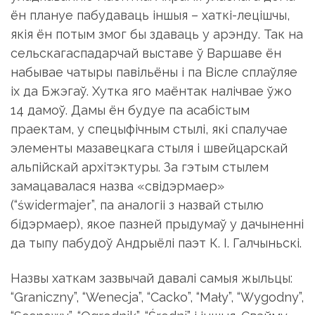
ён плануе пабудаваць іншыя – хаткі-лецішчы,
якія ён потым змог бы здаваць у арэнду. Так на
сельскагаспадарчай выставе ў Варшаве ён
набывае чатыры павільёны і па Вісле сплаўляе
іх да Бжэгаў. Хутка яго маёнтак налічвае ўжо
14 дамоў. Дамы ён будуе па асабістым
праектам, у спецыфічным стылі, які спалучае
элементы мазавецкага стыля і швейцарскай
альпійскай архітэктуры. За гэтым стылем
замацавалася назва «свідэрмаер»
(“świdermajer”, па аналогіі з назвай стылю
бідэрмаер), якое пазней прыдумаў у дачыненні
да тыпу пабудоў Андрыёлі паэт К. І. Галчыньскі.
Назвы хаткам зазвычай давалі самыя жыльцы:
“Graniczny”, “Wenecja”, “Cacko”, “Mały”, “Wygodny”,