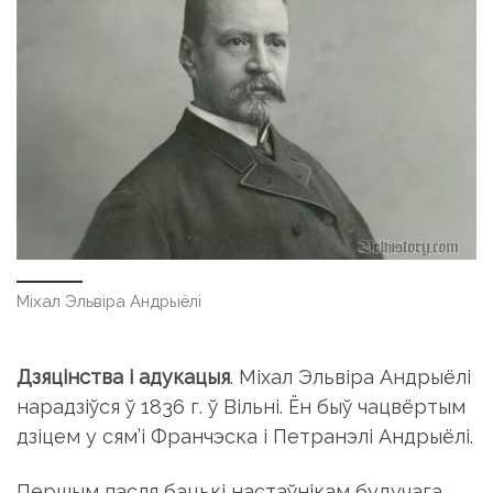
Міхал Эльвіра Андрыёлі
Дзяцінства і адукацыя
. Міхал Эльвіра Андрыёлі
нарадзіўся ў 1836 г. ў Вільні. Ён быў чацвёртым
дзіцем у сям’і Франчэска і Петранэлі Андрыёлі.
Першым пасля бацькі настаўнікам будучага