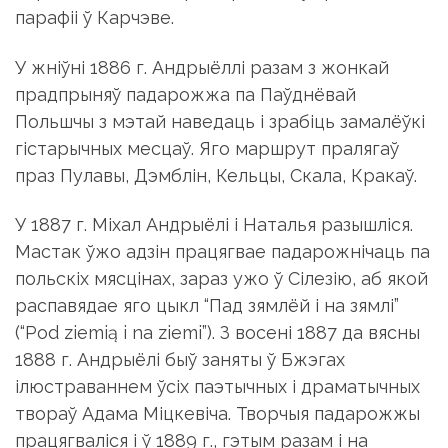
парафіі ў Карчэве.
У жніўні 1886 г. Андрыёллі разам з жонкай
прадпрыняў падарожжа па Паўднёвай
Польшчы з мэтай наведаць і зрабіць замалёўкі
гістарычных месцаў. Яго маршрут пралягаў
праз Пулавы, Дэмблін, Кельцы, Скала, Кракаў.
У 1887 г. Міхал Андрыёлі і Наталья разышліся.
Мастак ўжо адзін працягвае падарожнічаць па
польскіх мясцінах, зараз ужо ў Сілезію, аб якой
распавядае яго цыкл “Пад зямлёй і на зямлі”
(“Pod ziemią i na ziemi”). З восені 1887 да вясны
1888 г. Андрыёлі быў заняты ў Бжэгах
ілюстраваннем ўсіх паэтычных і драматычных
твораў Адама Міцкевіча. Творчыя падарожжы
працягваліся і ў 1889 г., гэтым разам і на