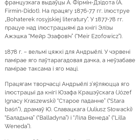
французкага выдаўцы А. Фірмін-Дзідота (A.
Firmin-Didot). На працягу 1876-77 гг. ілюструе
„Bohaterek rosyjskiej literatury”. У 1877-78 гг.
працуе над ілюстрацыямі да кнігі Элізы
Ажэшка “Мейр Эзафовіч” (“Meir Ezofowicz”).
1878 г. – вельмі цяжкі для Андрыёлі. У чэрвені
памірае яго паўтарагадовая дачка, а неўзабаве
памірае таксама і яго маці.
Працягам творчасці Андрыёлі з’яўляюцца яго
ілюстрацыі да кнігі Юзафа Крашэўскага (Józef
Ignacy Kraszewski) “Старое паданне” (“Stara
baśń”), драмаў Ю. Славацкага (Juliusz Słowacki)
“Баладына” (“Balladyna”) і “Ліла Венеда” (“Lilla
Weneda”).