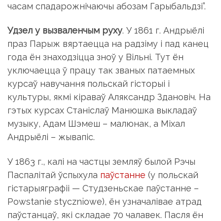
часам спадарожнічаючы абозам Гарыбальдзі”.
Удзел у вызваленчым руху
. У 1861 г. Андрыёлі
праз Парыж вяртаецца на радзіму і пад канец
года ён знаходзіцца зноў у Вільні. Тут ён
уключаецца ў працу так званых патаемных
курсаў навучання польскай гісторыі і
культуры, якмі кіраваў Аляксандр Здановіч. На
гэтых курсах Станіслаў Манюшка выкладаў
музыку, Адам Шэмеш – малюнак, а Міхал
Андрыёлі – жывапіс.
У 1863 г., калі на частцы земляў былой Рэчы
Паспалітай ўспыхула
паўстанне
(у польскай
гістарыяграфіі — Студзеньскае паўстанне –
Powstanie styczniowe), ён узначалівае атрад
паўстанцаў, які складае 70 чалавек. Пасля ён