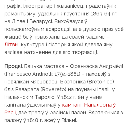
графік, ілюстратар і жывапісец, прадстаўнік
рамантызму, удзельнік паўстання 1863-64 гг.
на Літве і Беларусі. Выхоўваўся ў
польскамоўным асяроддзі, але душою праз усё
жыццё быў прывязаны да сваёй радзімы –
Літвы
, культура і гісторыя якой давала яму
вялікае натхненне для яго творчасці.
Продкі.
Бацька мастака – Франчэска Андрыёлі
(Francesco Andriolli: 1794-1861) – паходзіў з
невялікай мясцовасці Брэтоніка (Bretonico)
бліз Равэрэта (Rovereto) на поўначы Італіі, у
італьянскім Тыролю. У 1812 г. ён у чыне
капітана ўдзельнічаў у
кампаніі Напалеона ў
Расіі
, дзе трапіў ў расійскі палон. Вяртаючыся з
палону ў 1818 г. асеў у Вільні.