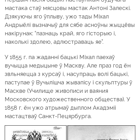
мастака стаў мясцовы мастак Антоні Залескі.
Дзякуючы яго ўплыву, ужо тады Міхал
Андрыёлі вызначыў для сябе асноўны жыццёвы
накірунак: “пазнаць край, яго гісторыю і,
наколькі здолею, адлюстраваць яе”.
У 1855 г. па жаданні бацькі Міхал паехаў
вучыцца медыцыне ў Маскву. Але праз год ён
звльняецца з курсаў і, насупраць волі бацькі,
паступае ў Вучылішча жывапісу і скульптуры ў
Маскве (Училище живописи и ваяния
Московского художественного общества). У
1858 г. ён ужо атрымаў дыплом Акадэміі
мастацтваў Санкт-Пецярбурга.