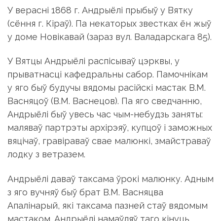
У верасні 1868 г. Андрыёлі прыбыў у Вятку
(сёння г. Кіраў). Па некаторых звестках ён жыў
у доме Новікавай (зараз вул. Валадарскага 85).
У Вятцы Андрыёлі распісываў цэрквы, у
прыватнасці кафедральны сабор. Памочнікам
у яго быў будучы вядомы расійскі мастак В.М.
Васняцоў (В.М. Васнецов). Па яго сведчанню,
Андрыёлі быў увесь час чым-небудзь заняты:
маляваў партрэты архірэяў, купцоў і заможных
вяцічаў, гравіраваў свае малюнкі, змайстраваў
лодку з ветразем.
Андрыёлі даваў таксама ўрокі малюнку. Адным
з яго вучняў быў брат В.М. Васняцва
Апалінарый, які таксама пазней стаў вядомым
мастаком. Андрыёлі намаўляў таго кінуць