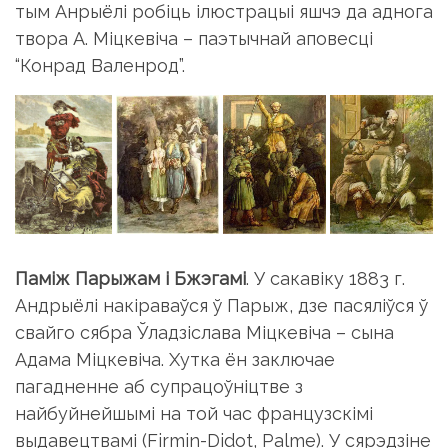
тым Анрыёлі робіць ілюстрацыі яшчэ да аднога
твора А. Міцкевіча – паэтычнай аповесці
“Конрад Валенрод”.
Паміж Парыжам і Бжэгамі
. У сакавіку 1883 г.
Андрыёлі накіраваўся ў Парыж, дзе пасяліўся ў
свайго сябра Ўладзіслава Міцкевіча – сына
Адама Міцкевіча. Хутка ён заключае
пагадненне аб супрацоўніцтве з
найбуйнейшымі на той час французскімі
выдавецтвамі (Firmin-Didot, Palme). У сярэдзіне