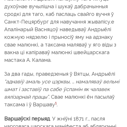
духоўнае вучылішча і шукаў дабрачынныя
сродкі для таго, каб паслаць свайго вучня ў
Санкт-Пецярбург для навучання жывапісу.e
Апалінарый Васняцоў наведываў Андрыёлі
кожную нядзелю і прыносіў яму на адзнаку
свае малюнкі, а таксама маляваў у яго віды з
вакна ці капіраваў малюнкі швейцарскага
мастака А. Калама.
За два гады, праведзеныя ў Вятцы, Андрыёлі
“аднавіў амаль усе цэрквы, … намаляваў вельмі
шмат і заставіў па сабе ўспамін як чалавек
вялізарнай працы”
. Свае малюнкі ён пасылаў
1
таксама і ў Варшаву
.
Варшаўскі перыяд
. У жніўні 1871 г., пасля
чарговага царскага маніфеста аб аблягчэнні