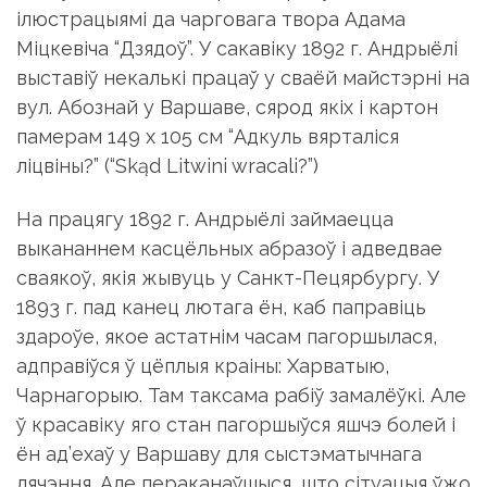
ілюстрацыямі да чарговага твора Адама
Міцкевіча “Дзядоў”. У сакавіку 1892 г. Андрыёлі
выставіў некалькі працаў у сваёй майстэрні на
вул. Абознай у Варшаве, сярод якіх і картон
памерам 149 x 105 см “Адкуль вярталіся
ліцвіны?” (“Skąd Litwini wracali?”)
На працягу 1892 г. Андрыёлі займаецца
выкананнем касцёльных абразоў і адведвае
сваякоў, якія жывуць у Санкт-Пецярбургу. У
1893 г. пад канец лютага ён, каб паправіць
здароўе, якое астатнім часам пагоршылася,
адправіўся ў цёплыя краіны: Харватыю,
Чарнагорыю. Там таксама рабіў замалёўкі. Але
ў красавіку яго стан пагоршыўся яшчэ болей і
ён ад’ехаў у Варшаву для сыстэматычнага
лячэння. Але пераканаўшыся, што сітуацыя ўжо