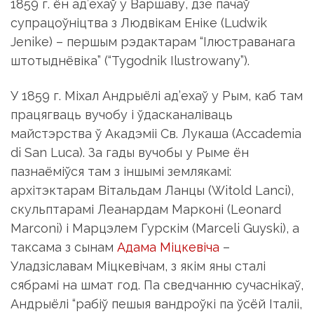
1859 г. ён ад’ехаў у Варшаву, дзе пачаў
супрацоўніцтва з Людвікам Еніке (Ludwik
Jenike) – першым рэдактарам “Ілюстраванага
штотыднёвіка” (“Tygodnik Ilustrowany”).
У 1859 г. Міхал Андрыёлі ад’ехаў у Рым, каб там
працягваць вучобу і ўдасканаліваць
майстэрства ў Акадэміі Св. Лукаша (Accademia
di San Luca). За гады вучобы у Рыме ён
пазнаёміўся там з іншымі землякамі:
архітэктарам Вітальдам Ланцы (Witold Lanci),
скульптарамі Леанардам Марконі (Leonard
Marconi) і Марцэлем Гурскім (Marceli Guyski), а
таксама з сынам
Адама Міцкевіча
–
Уладзіславам Міцкевічам, з якім яны сталі
сябрамі на шмат год. Па сведчанню сучаснікаў,
Андрыёлі “рабіў пешыя вандроўкі па ўсёй Італіі,