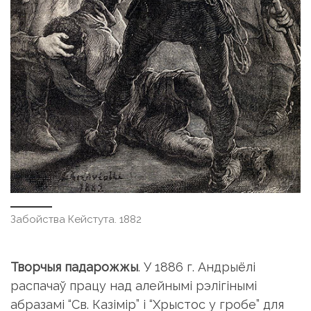
Забойства Кейстута. 1882
Творчыя падарожжы
. У 1886 г. Андрыёлі
распачаў працу над алейнымі рэлігінымі
абразамі “Св. Казімір” і “Хрыстос у гробе” для