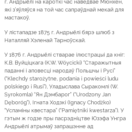
г. Андрыёлі на кароткі час наведвае Мюнхен,
які з’яўляўся на той час сапраўднай мекай для
мастакоў.
У лістападзе 1875 г. Андрыёлі бярэ шлюб з
Наталляй Хэленай Тарноўскай.
У 1876 г. Андрыёлі стварае ілюстрацыі да кніг:
К.В. Вуйціцкага (K.W. Wóycicki) “Старажытныя
паданні і аповесці народаў Польшчы і Русі”
(“Klechdy starożytne, podania i powieści ludu
polskiego i Rusi”), Уладыслава Сыракомлі (W.
Syrokomla) “Ян Дэмбарог” (“Urodzony Jan
Dęboróg”), Ігната Ходзкі (Ignacy Chodżko)
“Успаміны квестара” (“Pamiętniki kwestarza”). У
гэтым ж годзе пры пасрэдніцтве Юзэфа Унгра
Андрыёлі атрымаў запрашэнне ад