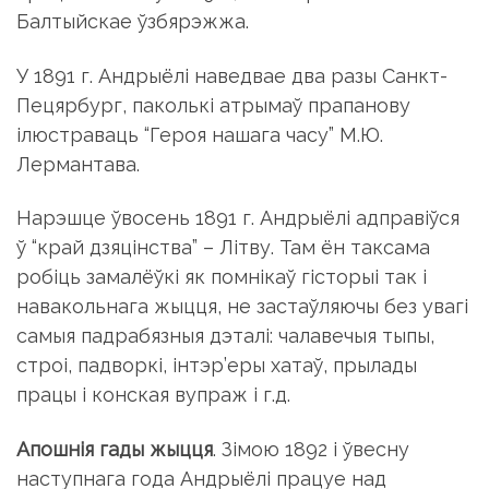
Балтыйскае ўзбярэжжа.
У 1891 г. Андрыёлі наведвае два разы Санкт-
Пецярбург, паколькі атрымаў прапанову
ілюстраваць “Героя нашага часу” М.Ю.
Лермантава.
Нарэшце ўвосень 1891 г. Андрыёлі адправіўся
ў “край дзяцінства” – Літву. Там ён таксама
робіць замалёўкі як помнікаў гісторыі так і
навакольнага жыцця, не застаўляючы без увагі
самыя падрабязныя дэталі: чалавечыя тыпы,
строі, падворкі, інтэр’еры хатаў, прылады
працы і конская вупраж і г.д.
Апошнія гады жыцця
. Зімою 1892 і ўвесну
наступнага года Андрыёлі працуе над