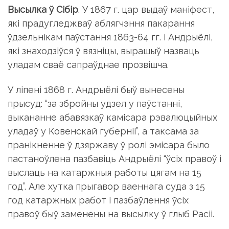
Высылка ў Сібір
. У 1867 г. цар выдаў маніфест,
які прадугледжваў аблягчэння пакарання
ўдзельнікам паўстання 1863-64 гг. і Андрыёлі,
які знаходзіўся ў вязніцы, вырашыў назваць
уладам сваё сапраўднае прозвішча.
У ліпені 1868 г. Андрыёлі быў вынесены
прысуд: “за збройны удзел у паўстанні,
выкананне абавязкаў камісара рэвалюцыйных
уладаў у Ковенскай губерніі”, а таксама за
пранікненне ў дзяржаву ў ролі эмісара было
пастаноўлена пазбавіць Андрыёлі “ўсіх правоў і
выслаць на катаржныя работы цягам на 15
год”. Але хутка прыгавор ваеннага суда з 15
год катаржных работ і пазбаўлення ўсіх
правоў быў заменены на высылку ў глыб Расіі.