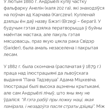
У лютым 1880 г. Андрыёлі купіў частку
фальфарку Анелін (каля 202 га), які знаходзіўся
на поўнач ад Карчава (Karczew). Купленай
дзялцы ён даў назву Бжэгі (Brzegi – берагі). У
будучым гэтая дзялка ператворыцца ў буйны
маёнтак мастака, але пакуль гэтая
мясцовасць, праз якую цякла рака Свідэр
(Świder), была амаль незаселена і пакрытая
лесам.
У 1882 г. была скончана (распачатая ў 1879 г.)
праца над ілюстрацыямі да львоўскага
выдання “Пана Тадэвуша” Адама Міцкевіча.
Ілюстрацыі былі высока ацэнены крытыкамі,
але сам Андрыёлі лічыў, што яны яму не
ўдаліся:
“Я гэта рабіў пры ложку маці, якая
памірала, і незадоўга пасля страты дзіцяці”
. Між