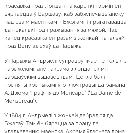
красавіка праз Лондан на кароткі тэрмін ён
вяртаецца ў Варшаву, каб забяспечыць апеку
над сваім маёнткам – Бжэгамі, і прыгатавацца
да некалькі год пражывання за мяжой. Пад
канец красавіка ён разам з жонкай Натальяй
праз Вену ад’ехаў да Парыжа.
У Парыжы Андрыёлі супрацоўнічае не толькі з
парыжскімі, але таксама з лонданскімі і
варшаўскімі выдавецтвамі. Цёпла былі
прыняты крытыкамі яго ілючтрацыі да рамана
А. Дзюма “Графіня дэ Монсаро” (“La Dame de
Monsoreau”).
У 1884 г. Андрыёлі з жонкай дабраліся да
Бжэгаў. Там ён бярэцца за працу па
уладкаванню маёнтка. Акрамя ўласнага дома