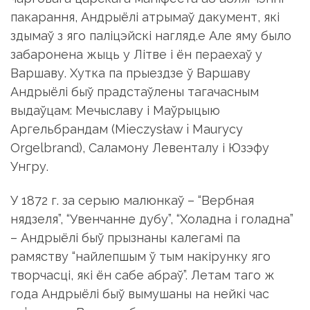
пакарання, Андрыёлі атрымаў дакумент, які
здымаў з яго паліцэйскі нагляд.e Але яму было
забаронена жыць у Літве і ён пераехаў у
Варшаву. Хутка па прыездзе ў Варшаву
Андрыёлі быў прадстаўлены тагачасным
выдаўцам: Мечыславу і Маўрыцыю
Аргельбрандам (Mieczysław i Maurycy
Orgelbrand), Саламону Левенталу і Юзэфу
Унгру.
У 1872 г. за серыю малюнкаў – “Вербная
нядзеля”, “Увенчанне дубу”, “Холадна і голадна”
– Андрыёлі быў прызнаны калегамі па
рамяству “найлепшым ў тым накірунку яго
творчасці, які ён сабе абраў”. Летам таго ж
года Андрыёлі быў вымушаны на нейкі час