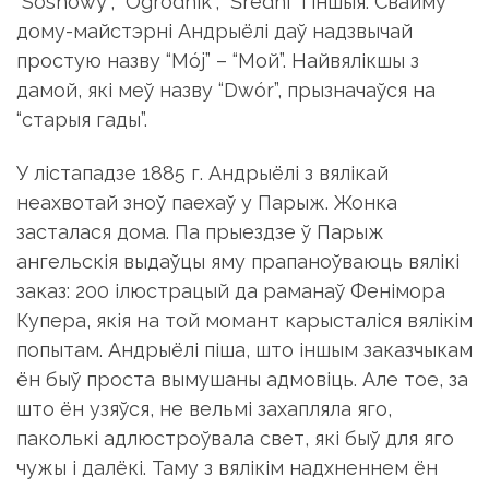
“Sosnowy”, “Ogrodnik”, “Średni” і іншыя. Свайму
дому-майстэрні Андрыёлі даў надзвычай
простую назву “Mój” – “Мой”. Найвялікшы з
дамой, які меў назву “Dwór”, прызначаўся на
“старыя гады”.
У лістападзе 1885 г. Андрыёлі з вялікай
неахвотай зноў паехаў у Парыж. Жонка
засталася дома. Па прыездзе ў Парыж
ангельскія выдаўцы яму прапаноўваюць вялікі
заказ: 200 ілюстрацый да раманаў Фенімора
Купера, якія на той момант карысталіся вялікім
попытам. Андрыёлі піша, што іншым заказчыкам
ён быў проста вымушаны адмовіць. Але тое, за
што ён узяўся, не вельмі захапляла яго,
паколькі адлюстроўвала свет, які быў для яго
чужы і далёкі. Таму з вялікім надхненнем ён