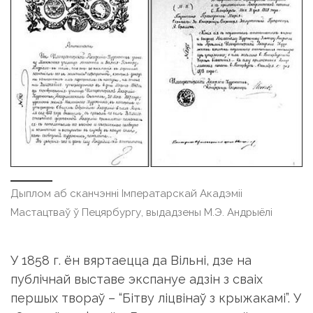
Дыплом аб сканчэнні Імператарскай Акадэміі
Мастацтваў ў Пецярбургу, выдадзены М.Э. Андрыёлі
У 1858 г. ён вяртаецца да Вільні, дзе на
публічнай выставе экспануе адзін з сваіх
першых твораў – “Бітву ліцвінаў з крыжакамі”. У