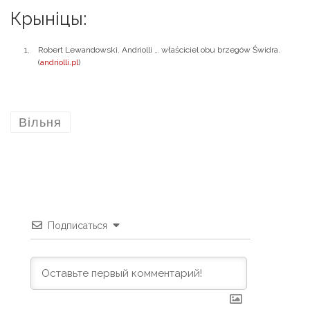
Крыніцы:
Robert Lewandowski. Andriolli … właściciel obu brzegów Świdra.
(
andriolli.pl
)
Вільня
Подписаться