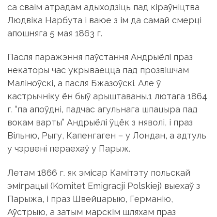
са сваім атрадам адыходзіць пад кіраўніцтва
Людвіка Нарбута і ваюе з ім да самай смерці
апошняга 5 мая 1863 г.
Пасля паражэння паўстання Андрыёлі праз
некаторы час укрываецца пад прозвішчам
Маліноўскі, а пасля Бжазоўскі. Але ў
кастрычніку ён быў арыштаваны.1 лютага 1864
г. “па апоўдні, падчас агульнага шпацыра пад
вокам варты” Андрыёлі ўцёк з няволі, і праз
Вільню, Рыгу, Капенгаген – у Лондан, а адтуль
у чэрвені пераехаў у Парыж.
Летам 1866 г. як эмісар Камітэту польскай
эміграцыі (Komitet Emigracji Polskiej) выехаў з
Парыжа, і праз Швейцарыю, Германію,
Аўстрыю, а затым марскім шляхам праз