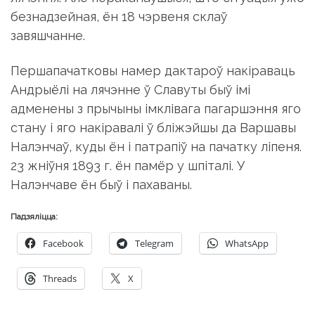
безнадзейная, ён 18 чэрвеня склаў
завяшчанне.
Першапачатковы намер дактароў накіраваць
Андрыёлі на лячэнне ў Славуты быў імі
адменены з прычыны імклівага пагаршэння яго
стану і яго накіравалі ў бліжэйшы да Варшавы
Налэнчаў, куды ён і патрапіў на пачатку ліпеня.
23 жніўня 1893 г. ён памёр у шпіталі. У
Налэнчаве ён быў і пахаваны.
Падзяліцца:
Facebook
Telegram
WhatsApp
Threads
X