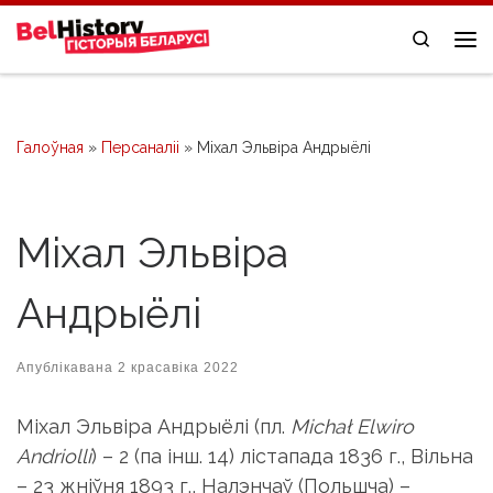
Skip to content
Search
Me
Галоўная
»
Персаналіі
»
Міхал Эльвіра Андрыёлі
Міхал Эльвіра
Андрыёлі
Апублікавана
2 красавіка 2022
Міхал Эльвіра Андрыёлі (пл.
Michał Elwiro
Andriolli
) – 2 (па інш. 14) лістапада 1836 г., Вільна
– 23 жніўня 1893 г., Налэнчаў (Польшча) –