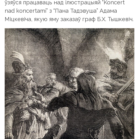
ўзяўся працаваць над ілюстрацыяй “Koncert
nad koncertami” з “Пана Тадэвуша” Адама
Міцкевіча, якую яму заказаў граф Б.Х. Тышкевіч.