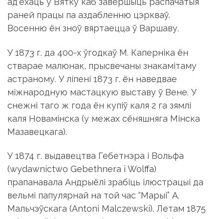
ад’ехаць у Вятку каб завершыць распачатыя
раней працы па аздабленню цэркваў.
Восенню ён зноў вяртаецца ў Варшаву.
У 1873 г. да 400-х ўгодкаў М. Каперніка ён
стварае малюнак, прысвечаны знакамітаму
астраному. У ліпені 1873 г. ён наведвае
міжнародную мастацкую выставу ў Вене. У
снежні таго ж года ён купіў каля 2 га зямлі
каля Новамінска (у межах сёняшняга Мінска
Мазавецкага).
У 1874 г. выдавецтва Гебетнэра і Вольфа
(wydawnictwo Gebethnera i Wolffa)
прапанавала Андрыёлі зрабіць ілюстрацыі да
вельмі папулярнай на той час “Марыі” А.
Мальчэўскага (Antoni Malczewski). Летам 1875