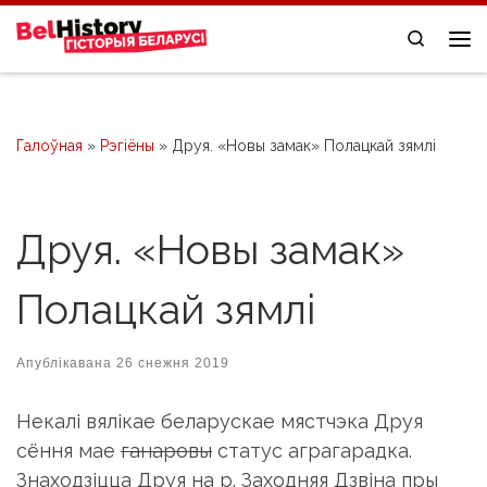
Skip to content
Search
Me
Галоўная
»
Рэгіёны
»
Друя. «Новы замак» Полацкай зямлі
Друя. «Новы замак»
Полацкай зямлі
Апублікавана
26 снежня 2019
Некалі вялікае беларускае мястчэка Друя
сёння мае
ганаровы
статус аграгарадка.
Знаходзіцца Друя на р. Заходняя Дзвіна пры