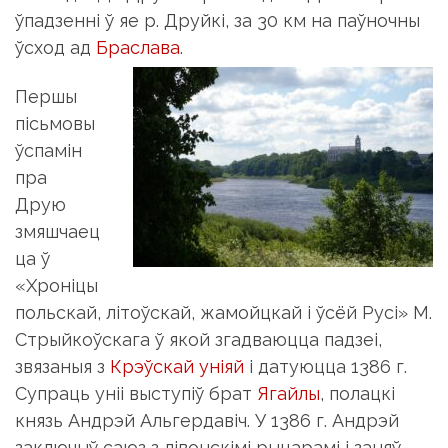
ўпадзенні ў яе р. Друйкі, за 30 км на паўночны
ўсход ад
Браслава
.
Першы
пісьмовы
ўспамін
пра
Друю
змяшчаец
ца ў
«Хроніцы
польскай, літоўскай, жамойцкай і ўсёй Русі» М.
Стрыйкоўскага ў якой згадваюцца падзеі,
звязаныя з
Крэўскай уніяй
і датуюцца 1386 г.
Супраць уніі выступіў брат
Ягайлы
, полацкі
князь Андрэй Альгердавіч. У 1386 г. Андрэй
заключыў саюз з лівонскімі рыцарамі і заняў