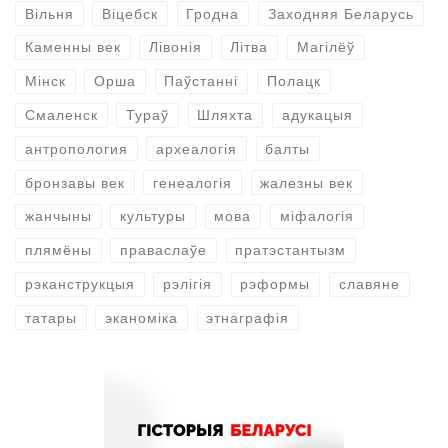
Вільня
Віцебск
Гродна
Заходняя Беларусь
Каменны век
Лівонія
Літва
Магілёў
Мінск
Орша
Паўстанні
Полацк
Смаленск
Тураў
Шляхта
адукацыя
антропология
археалогія
балты
бронзавы век
генеалогія
жалезны век
жанчыны
культуры
мова
міфалогія
плямёны
праваслаўе
пратэстантызм
рэканструкцыя
рэлігія
рэформы
славяне
татары
эканоміка
этнаграфія