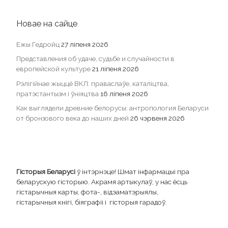
Новае на сайце
Ежы Гедройц
27 ліпеня 2026
Представления об удаче, судьбе и случайности в
европейской культуре
21 ліпеня 2026
Рэлігійнае жыццё ВКЛ: праваслаўе, каталіцтва,
пратэстантызм і ўніяцтва
16 ліпеня 2026
Как выглядели древние белорусы: антропология Беларуси
от бронзового века до наших дней
26 чэрвеня 2026
Гісторыя Беларусі
ў інтэрнэце! Шмат інфармацыі пра
беларускую гісторыю. Акрамя артыкулаў, у нас ёсць
гістарычныя карты, фота-, відэаматэрыялы,
гістарычныя кнігі, біяграфіі і гісторыя гарадоў.