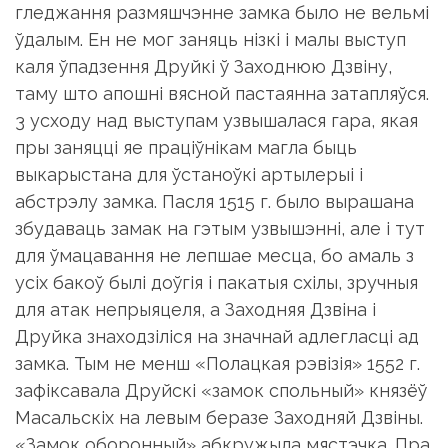
гледжання размяшчэнне замка было не вельмі
ўдалым. Ен не мог заняць нізкі і малы выступ
каля ўпадзення Друйкі ў Заходнюю Дзвіну,
таму што апошні вясной пастаянна затапляўся.
3 усходу над выступам узвышалася гара, якая
пры заняцці яе праціўнікам магла быць
выкарыстана для ўстаноўкі артылерыі і
абстрэлу замка. Пасля 1515 г. было вырашана
збудаваць замак на гэтым узвышэнні, але і тут
для ўмацавання не лепшае месца, бо амаль з
усіх бакоў былі доўгія і пакатыя схілы, зручныя
для атак непрыяцеля, а Заходняя Дзвіна і
Друйка знаходзіліся на значнай адлегласці ад
замка. Тым не менш «Полацкая рэвізія» 1552 г.
зафіксавала Друйскі «замок спольный» князёў
Масальскіх на левым беразе Заходняй Дзвіны.
«Замок оборонный» абкружыла мястэчка. Пра