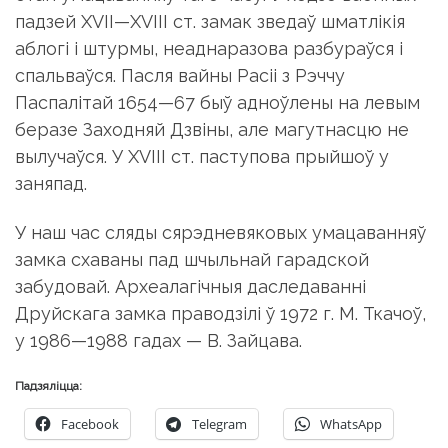
падзей XVII—XVIII ст. замак зведаў шматлікія
аблогі і штурмы, неаднаразова разбураўся і
спальваўся. Пасля вайны Расіі з Рэччу
Паспалітай 1654—67 быў адноўлены на левым
беразе Заходняй Дзвіны, але магутнасцю не
вылучаўся. У XVIII ст. паступова прыйшоў у
заняпад.
У наш час сляды сярэдневяковых умацаванняў
замка схаваны пад шчыльнай гарадской
забудовай. Археалагічныя даследаванні
Друйскага замка праводзілі ў 1972 г. М. Ткачоў,
у 1986—1988 гадах — В. Зайцава.
Падзяліцца:
Facebook
Telegram
WhatsApp