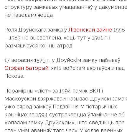
структуру замкавых умацаванняў у дакуменце
не паведамляецца.
Роля Друйскага замка ў
Лівонскай вайне
1558
—1583 не высветлена, хоць тут у 1561 г. і
размяшчаўся конны атрад.
17 верасня 1579 г. у Друйскім замку пабываў
Стэфан Баторый
, які з войскам вяртаўся з-пад
Пскова.
Перамірны «ліст» за 1594 паміж ВКЛ і
Маскоўскай дзяржавай называе Друйскі замак
ужо сярод замкаў Падзвіння. У гістарычных
крыніцах за 1594 сустракаецца ўпамінанне аб
«опалом замку Друйском», што сведчыць пра
стан умацаванняў таго часу. У ходзе ваенных