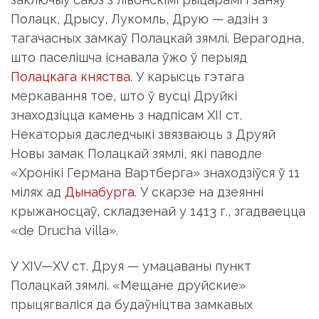
Полацк, Дрысу, Лукомль, Друю — адзін з
тагачасных замкаў Полацкай зямлі. Верагодна,
што паселішча існавала ўжо ў перыяд
Полацкага княства
. У карысць гэтага
меркавання тое, што ў вусці Друйкі
знаходзіцца камень з надпісам XII ст.
Некаторыя даследчыкі звязваюць з Друяй
Новы замак Полацкай зямлі, які паводле
«Хронікі Германа Вартберга» знаходзіўся ў 11
мілях ад
Дынабурга
. У скарзе на дзеянні
крыжаносцаў, складзенай у 1413 г., згадваецца
«de Drucha villa».
У XIV—XV ст. Друя — умацаваны пункт
Полацкай зямлі. «Мещане друйские»
прыцягваліся да будаўніцтва замкавых