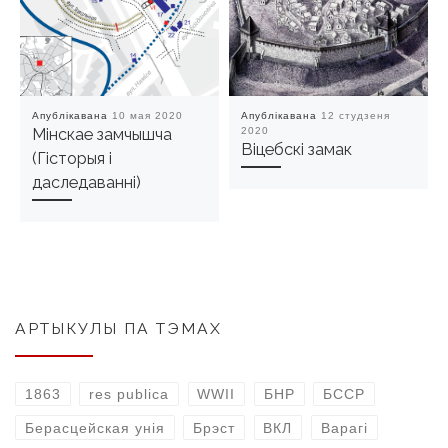
Апублікавана
10 мая 2020
Апублікавана
12 студзеня
Мінскае замчышча
2020
Віцебскі замак
(Гісторыя і
даследаванні)
АРТЫКУЛЫ ПА ТЭМАХ
1863
res publica
WWII
БНР
БССР
Берасцейская унія
Брэст
ВКЛ
Варагі