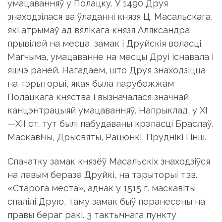
умацаванняў у Полацку. У 1490 Друя
знаходзілася ва ўладанні князя Ц. Масальскага,
які атрымаў ад вялікага князя Аляксандра
прывілей на месца, замак і Друйскія воласці.
Магчыма, умацаванне на месцы Друі існавала і
яшчэ раней. Нагадаем, што Друя знаходзіцца
на тэрыторыі, якая была парубежжам
Полацкага княства і вызначалася значнай
канцэнтрацыяй умацаванняў. Напрыклад, у XI
—XII ст. тут былі пабудаваны крэпасці Браслаў,
Маскавічы, Дрысвяты, Рацюнкі, Пруднікі і інш.
Спачатку замак князёў Масальскіх знаходзіўся
на левым беразе Друйкі, на тэрыторыі т.зв.
«Старога места», аднак у 1515 г. маскавіты
спалілі Друю, таму замак быў перанесены на
правы бераг ракі. 3 тактычнага пункту