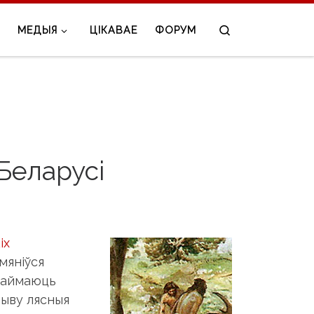
Search
МЕДЫЯ
ЦІКАВАЕ
ФОРУМ
Беларусі
іх
змяніўся
 займаюць
жыву лясныя