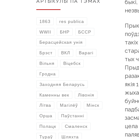
АРТЫКУЛЫ ПА ТЭМАХ
быкі,
незв
1863
res publica
Прык
WWII
БНР
БССР
поўдз
такі
Берасцейская унія
стар
Брэст
ВКЛ
Варагі
тых 
Вільня
Віцебск
Прыд
Гродна
раза
якія
Заходняя Беларусь
жыхар
Каменны век
Лівонія
буйн
Літва
Магілёў
Мінск
падб
Орша
Паўстанні
засм
цела 
Полацк
Смаленск
паля
Тураў
Шляхта