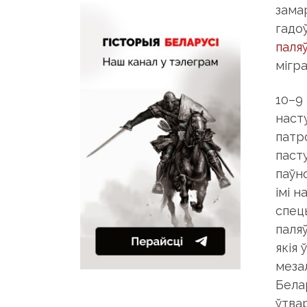
зама
гадо
паля
мігра
10–9 
наст
патр
паст
паўно
імі н
спец
паля
якія
меза
Бела
ўтва