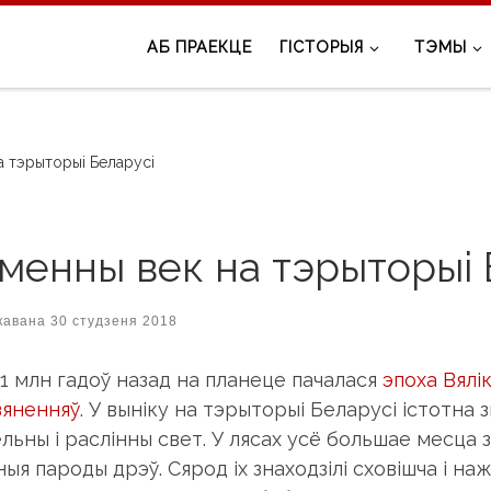
АБ ПРАЕКЦЕ
ГІСТОРЫЯ
ТЭМЫ
а тэрыторыі Беларусі
менны век на тэрыторыі 
кавана
30 студзеня 2018
 1 млн гадоў назад на планеце пачалася
эпоха Вялік
зяненняў
. У выніку на тэрыторыі Беларусі істотна 
льны і раслінны свет. У лясах усё большае месца
ыя пароды дрэў. Сярод іх знаходзілі сховішча і на