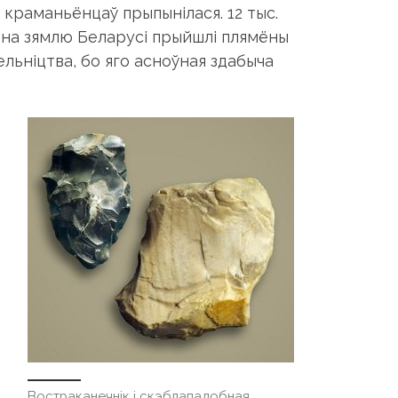
 краманьёнцаў прыпынілася. 12 тыс.
ду на зямлю Беларусі прыйшлі плямёны
ельніцтва, бо яго асноўная здабыча
Востраканечнiк i скэблападобная