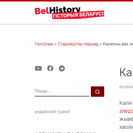
Skip to content
Галоўная
»
Старажытны перыяд
»
Каменны век н
Ка
Апублі
ПОШУК
Пошук …
Каля
злед
индийский гранит
жывё
хвойн