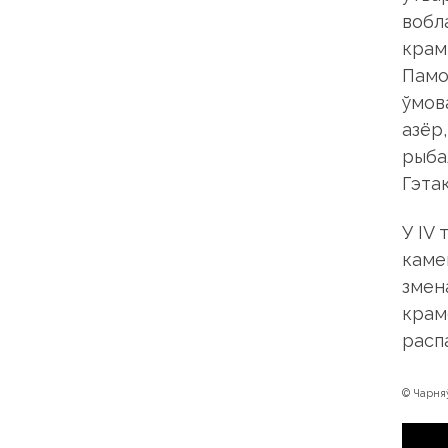
вобла
крамя
Памо
ўмов
азёр
рыбал
Гэтак
У IV 
каме
змена
крам
расп
© Чарняў