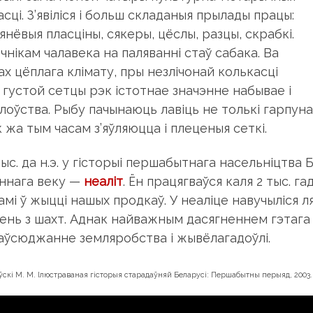
сці. З’явіліся і больш складаныя прылады працы:
нёвыя пласціны, сякеры, цёслы, разцы, скрабкі.
чнікам чалавека на паляванні стаў сабака. Ва
ах цёплага клімату, пры незлічонай колькасці
, густой сетцы рэк істотнае значэнне набывае і
оўства. Рыбу пачынаюць лавіць не толькі гарпунамі
 жа тым часам з’яўляюцца і плеценыя сеткі.
тыс. да н.э. у гісторыі першабытнага насельніцтва
ннага веку —
неаліт
. Ён працягваўся каля 2 тыс. г
мі ў жыцці нашых продкаў. У неаліце навучыліся ля
ень з шахт. Аднак найважным дасягненнем гэтага
аўсюджанне земляробства і жывёлагадоўлі.
скі М. М. Ілюстраваная гісторыя старадаўняй Беларусі: Першабытны перыяд, 2003.