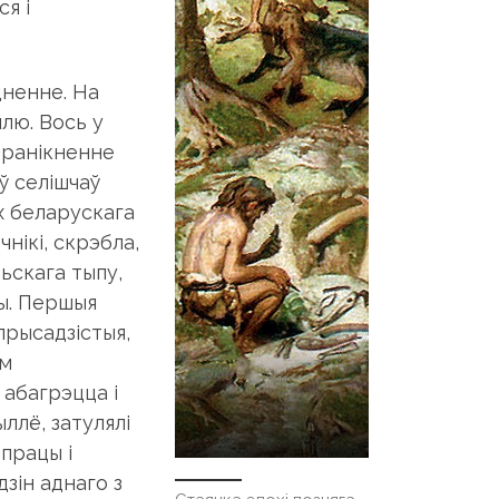
ся і
дненне. На
млю. Вось у
пранікненне
ў селішчаў
х беларускага
ікі, скрэбла,
ьскага тыпу,
пы. Першыя
прысадзістыя,
ым
 абагрэцца і
ллё, затулялі
 працы і
зін аднаго з