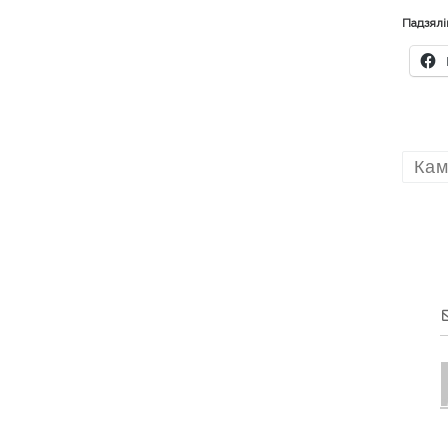
Падзялі
Кам