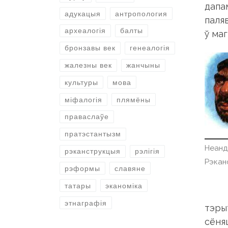
дапа
адукацыя
антропология
паляв
археалогія
балты
ў маг
бронзавы век
генеалогія
жалезны век
жанчыны
культуры
мова
міфалогія
плямёны
праваслаўе
пратэстантызм
Неанд
рэканструкцыя
рэлігія
Рэкан
рэформы
славяне
татары
эканоміка
этнаграфія
тэры
сёняш