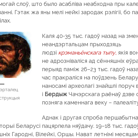
могай слоў, што было асабліва неабходна пры ка
анні. Гэтак жа яны мелі нейкі зародак рэлігіі, бо 
ілах.
Каля 40-35 тыс. гадоў назад на зме
неандэртальцам прыходзяць
людзі
крэманьёнскага тыпу
,
якія во
не адрозніваліся ад сённяшніх еўр
перыяд паміж 26–23 тыс. гадоў наз
час пракраліся на поўдзень Белар
наносамі археолагі знайшлі поруч
эрталец.
і
Бeрдыж
Чачэрскага раёнаў дзве с
струкцыя
позняга каменнага веку – палеаліту
Аднак і другая спроба першабытна
торыі Беларусі пацярпела няўдачу. 19–18 тыс. гадо
ніх Гародні, Вілейкі, Оршы. Нават летнімі месяцам