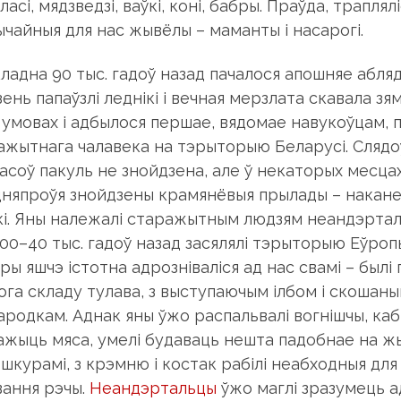
 ласі, мядзведзі, ваўкі, коні, бабры. Праўда, траплялі
ычайныя для нас жывёлы – маманты і насарогі.
ладна 90 тыс. гадоў назад пачалося апошняе абля
ень папаўзлі леднікі і вечная мерзлата скавала зя
х умовах і адбылося першае, вядомае навукоўцам, 
ажытнага чалавека на тэрыторыю Беларусі. Слядо
часоў пакуль не знойдзена, але ў некаторых месца
няпроўя знойдзены крамянёвыя прылады – наканечн
кі. Яны належалі старажытным людзям неандэртал
 100–40 тыс. гадоў назад засялялі тэрыторыю Еўро
ы яшчэ істотна адрозніваліся ад нас свамі – былі 
ога складу тулава, з выступаючым ілбом і скошан
ародкам. Аднак яны ўжо распальвалі вогнішчы, каб
ажыць мяса, умелі будаваць нешта падобнае на жы
шкурамі, з крэмню і костак рабілі неабходныя для
вання рэчы.
Неандэртальцы
ўжо маглі зразумець ад