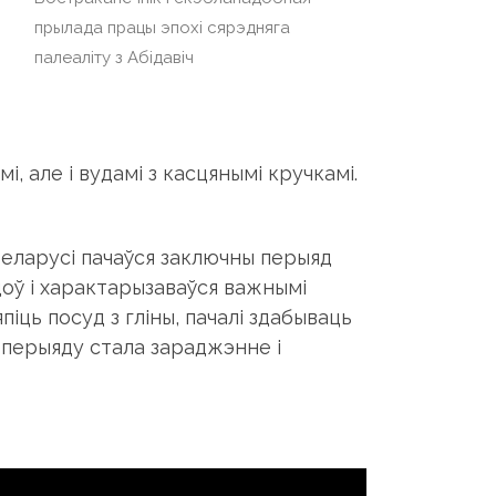
прылада працы эпохi сярэдняга
палеалiту з Абiдавiч
, але і вудамі з касцянымі кручкамі.
 Беларусі пачаўся заключны перыяд
адоў і характарызаваўся важнымі
піць посуд з гліны, пачалі здабываць
 перыяду стала зараджэнне і