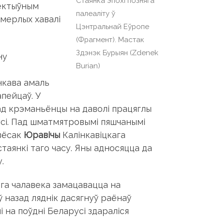
Стаянка эпохі позняга
лектыўным
палеаліту ў
памерлых хавалі
Цэнтральнай Еўропе
(Фрагмент). Мастак
Здэнэк Бурыян (Zdenek
ну
Burian)
нкава амаль
апейцаў. У
ад крэманьёнцы на даволі працяглы
усі. Пад шматмятровымі пяшчанымі
 вёсак
Юравічы
Калінкавіцкага
таянкі таго часу. Яны адносяцца да
.
га чалавека замацавацца на
ў назад ляднік дасягнуў раёнаў
і на поўдні Беларусі здараліся