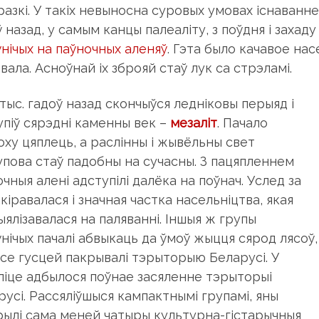
разкі. У такіх невыносна суровых умовах існаванне
ў назад, у самым канцы палеаліту, з поўдня і заха
ўнічых на паўночных аленяў
. Гэта было качавое нас
вала. Асноўнай іх зброяй стаў лук са стрэламі.
тыс. гадоў назад скончыўся ледніковы перыяд і
упіў сярэдні каменны век –
мезаліт
. Пачало
оху цяплець, а раслінны і жывёльны свет
упова стаў падобны на сучасны. З пацяпленнем
чныя алені адступілі далёка на поўнач. Услед за
акіравалася і значная частка насельніцтва, якая
ыялізавалася на паляванні. Іншыя ж групы
ўнічых пачалі абвыкаць да ўмоў жыцця сярод лясоў,
 ўсе гусцей пакрывалі тэрыторыю Беларусі. У
ліце адбылося поўнае засяленне тэрыторыі
русі. Рассяліўшыся кампактнымі групамі, яны
рылі сама меней чатыры культурна-гістарычныя