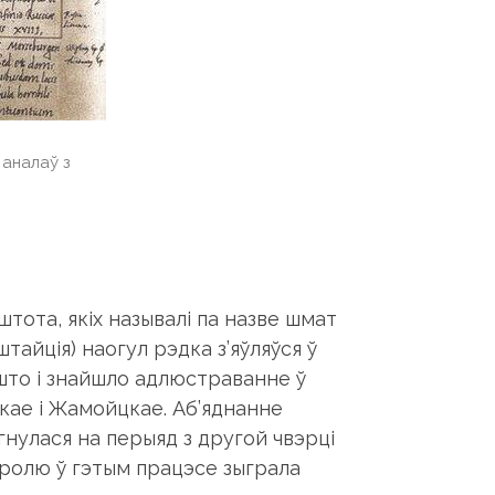
 аналаў з
тота, якіх называлі па назве шмат
айція) наогул рэдка з’яўляўся ў
 што і знайшло адлюстраванне ў
кае і Жамойцкае. Аб’яднанне
гнулася на перыяд з другой чвэрці
ю ролю ў гэтым працэсе зыграла