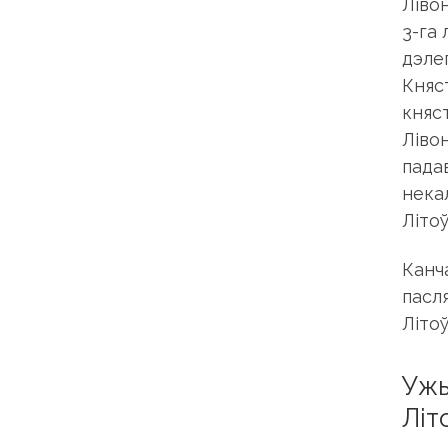
Лівон
3-га 
дэле
Княст
княс
Лівон
падав
нека
Літо
Канч
пасл
Літо
Ужы
Літ