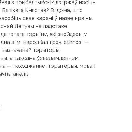
вая з прыбалтыйскіх дзяржаў носіць
м Вялікага Княства? Вядома, што
собіць свае карані ў назве краіны.
аснай Летувы на падставе
да гэтага тэрміну, які знойдзем у
на з ім, народ (ад грэч. ethnos) —
а вызначанай тэрыторыі,
овы, а таксама ўсведамленнем
іна — паходжанне, тэрыторыя, мова і
ычны аналіз.
і.