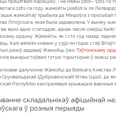
цы працягвалі барацьбу, і на мяжы 1260—1261-га гад
лютага 1261-га году жамойты разбілі іх ля Лелвард
гацыя жамойтаў прыбыла да Міндоўга з просьбай пр
ва Літоўскага, якая была задаволена. У выніку жам
тва яшчэ адно стагоддзе, аднак пасля смерці Кейст
скаму ордэну. Жамойты, як і сто год назад, паднял
іць. Калі вялікім князем у 1392-ім годзе стаў Віта
лькі разоў аддаваў Жамойць ўжо
Тэўтонскаму орд
ўскія выкарыстоўвалі гэтую тэрыторыю ў якасці р
атковае далучэнне Жамойці да Вялікага Княства Л
я Грунвальдзкай (Дубровенскай) бітвы (1410), да 
ўскай Рэспублікі кантралявалі крыжацкія ваенныя з
ванне складальнікаў афіцыйнай наз
оўскага ў розныя перыяды