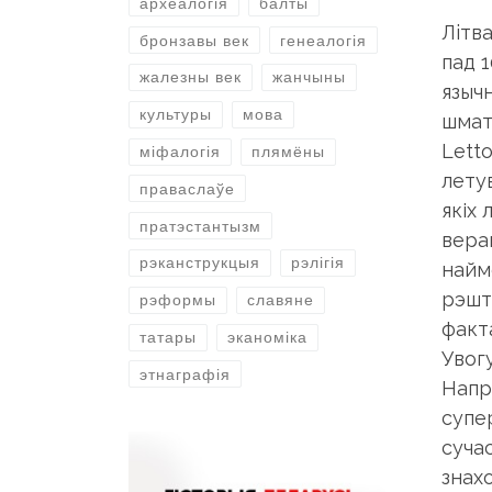
археалогія
балты
Лiтв
бронзавы век
генеалогія
пад 1
жалезны век
жанчыны
язычн
культуры
мова
шмат 
Lett
міфалогія
плямёны
лету
праваслаўе
якіх
пратэстантызм
вера
рэканструкцыя
рэлігія
найм
рэшт
рэформы
славяне
фaкт
татары
эканоміка
Увог
этнаграфія
Напры
супер
суча
знах