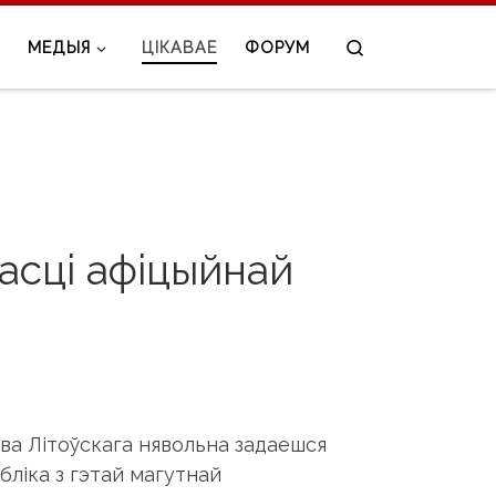
Search
МЕДЫЯ
ЦІКАВАЕ
ФОРУМ
асці афіцыйнай
тва Літоўскага нявольна задаешся
бліка з гэтай магутнай