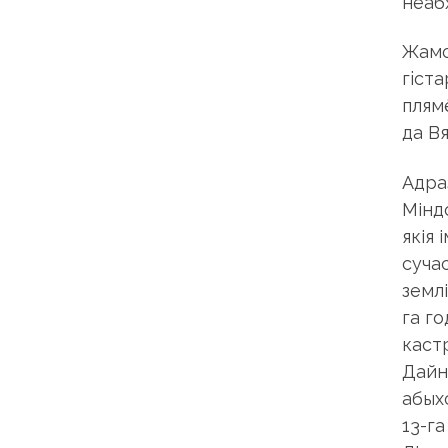
неаб
Жамой
гicт
плямё
дa Bя
Адра
Мінд
якія 
сучас
землі
га г
кастр
Дайн
абыхо
13-г