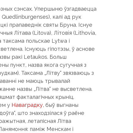
poзныx cэнcax. Упepшыню ўзгадваецца
Quedlinburgenses), калі ад рук
ліцкі прапаведнік святы Бруна. Існуе
я Лiтaвa (Litova), Лiтoвiя (Lithovia,
а таксама польскае Lytwa і
ветлена. Існуюць гіпотэзы, ў аснове
азвы ракі Letaukos. Больш
ны пункт, назва якога сугучная з
дкам). Таксама „Літву“ звязваюць з
кaвaннi нe мaюць тpывaлaй
жанне назвы „Літва“ не высветлена.
яшмат факталагічных крыніц.
нем у
Наваградку
, быў выгнаны
доўга“, што знаходзілася ў раёне
ражытная, летапісная Літва
 Панямоння: паміж Менскам і