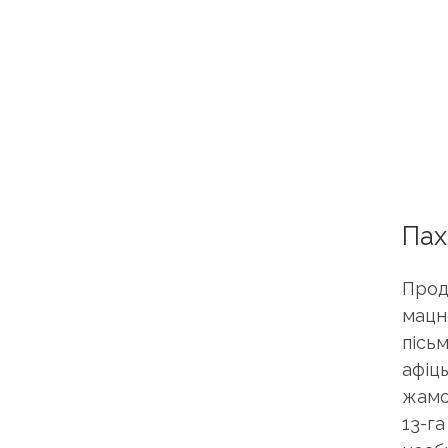
Пах
Прод
мацн
пісь
афіц
жамо
13-г