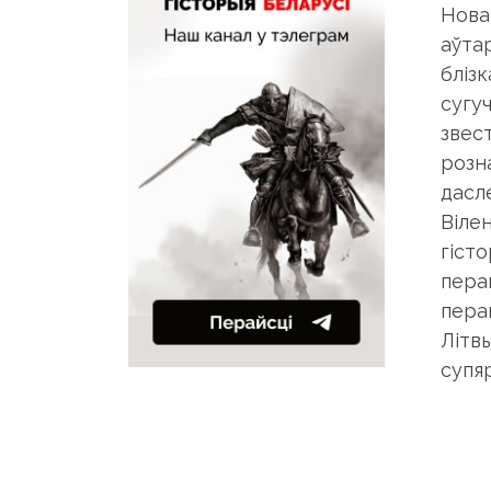
Нова
аўта
блізк
сугуч
звест
розн
дасл
Віле
гіст
пера
пера
Літв
супя