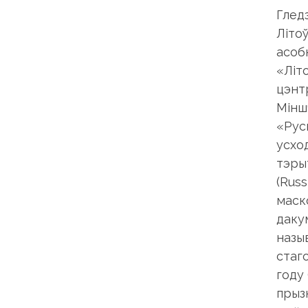
Глед
Літо
асоб
«Літ
цэнт
Мінш
«Рус
усхо
тэры
(Rus
маско
даку
назы
стаго
году
прыз