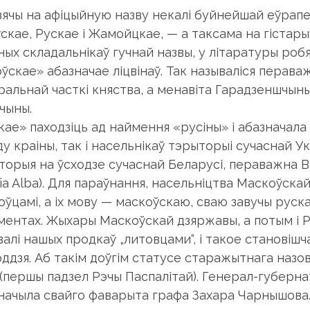
зячы на афіцыйную назву некалі буйнейшай еўрап
ўскае, Рускае і Жамойцкае, — а таксама на гістар
ных складальнікаў гучнай назвы, у літаратуры робя
оўскае» абазначае ліцвінаў. Так называліся перав
ральнай часткі княства, а менавіта Гарадзеншчыны
чыны.
кае» паходзіць ад наймення «русіны» і абазначала
ду краіны, так і насельнікаў тэрыторыі сучаснай У
торыя на ўсходзе сучаснай Беларусі, пераважна В
sia Alba). Для параўнання, насельніцтва Маскоўска
ўцамі, а іх мову — маскоўскаю, сваю завучы рускаю
ментах. Жыхары Маскоўскай дзяржавы, а потым і Ра
валі нашых продкаў „литовцами“, і такое становішч
ддзя. Аб такім доўгім статусе старажытнага назову
 (першы падзел Рэчы Паспалітай). Генерал-губерна
начыла свайго фаварыта графа Захара Чарнышова.