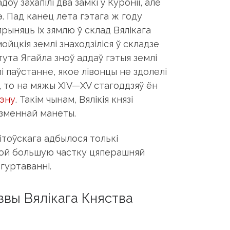
оў захапілі два замкі ў Куроніі, але
э. Пад канец лета гэтага ж году
ыняць іх зямлю ў склад Вялікага
ойцкія землі знаходзіліся ў складзе
ута Ягайла зноў аддаў гэтыя землі
і паўстанне, якое лівонцы не здолелі
ўт, то на мяжы XIV—XV стагоддзяў ён
эну
. Такім чынам, Вялікія князі
азменнай манеты.
ітоўскага адбылося толькі
якой большую частку цяперашняй
гуртаванні.
вы Вялікага Княства