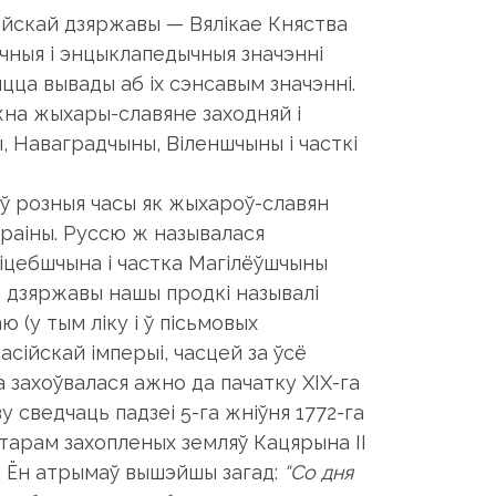
ейскай дзяржавы — Вялікае Княства
ычныя і энцыклапедычныя значэнні
цца вывады аб іх сэнсавым значэнні.
ажна жыхары-славяне заходняй і
, Наваградчыны, Віленшчыны і часткі
 ў розныя часы як жыхароў-славян
краіны. Руссю ж называлася
іцебшчына і частка Магілёўшчыны
й дзяржавы нашы продкі называлі
 (у тым ліку і ў пісьмовых
сійскай імперыі, часцей за ўсё
а захоўвалася ажно да пачатку XIX-га
 сведчаць падзеі 5-га жніўня 1772-га
тарам захопленых земляў Кацярына ІІ
 Ён атрымаў вышэйшы загад:
“Со дня