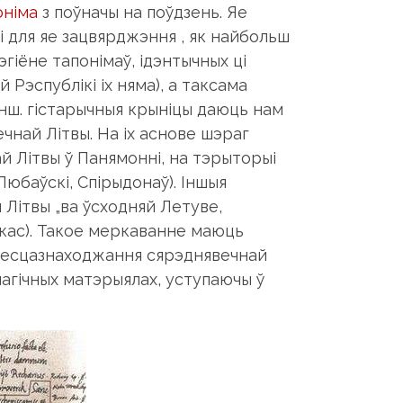
оніма
з поўначы на поўдзень. Яе
і для яе зацвярджэння , як найбольш
эгіёне тапонімаў, ідэнтычных ці
 Рэспублікі іх няма), а таксама
і інш. гістарычныя крыніцы даюць нам
най Літвы. На іх аснове шэраг
 Літвы ў Панямонні, на тэрыторыі
юбаўскі, Спірыдонаў). Іншыя
Літвы „ва ўсходняй Летуве,
нскас). Такое меркаванне маюць
 месцазнаходжання сярэднявечнай
лагічных матэрыялах, уступаючы ў