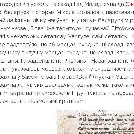
гародкам з усходу на захад і ад Маладзечна да
Сл
р, беларускі гісторык Мікола Ермаловіч, падставам
ай да ісціны, лічыў наяўнасць у гэтым беларускім р
ных назве „Літва“ (на тэрыторыі сучаснай Літоўскай
кі з некаторых летапісаў. Увогуле, самі летапісы 
ае прадстаўленне аб месцазнаходжанні сярэднявеч
едчыкаў вылучыў месцазнаходжанне сярэднявечнай
ншчыны, Гарадзеншчыны, Лідчыны і Наваградчыны (Л
орыкі ўказваюць месцазнаходжанне сярэднявечнай 
важна ў басейне ракі Нерыс (Віліі)“ (Лухтан, Ушы
важна летувіскія даследчыкі, аднак межы такога
ы імі выразна не акрэслены і грунтуюцца на археа
рэчнасць з пісьмовымі крыніцамі.