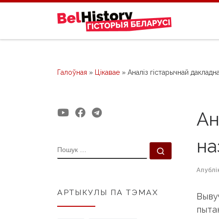
Skip to content
Галоўная
»
Цікавае
»
Аналіз гістарычнай дакладн
Ан
на
ПОШУК
Пошук …
Апублі
АРТЫКУЛЫ ПА ТЭМАХ
Выву
пыта