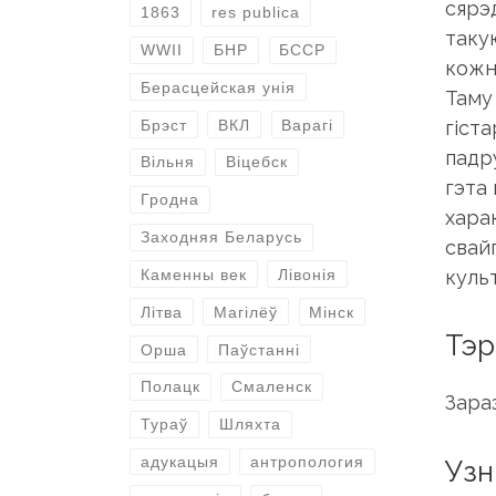
сярэ
1863
res publica
таку
WWII
БНР
БССР
кожн
Берасцейская унія
Таму
гіста
Брэст
ВКЛ
Варагі
падру
Вільня
Віцебск
гэта
Гродна
хара
Заходняя Беларусь
свай
культ
Каменны век
Лівонія
Літва
Магілёў
Мінск
Тэр
Орша
Паўстанні
Полацк
Смаленск
Зараз
Тураў
Шляхта
адукацыя
антропология
Узн