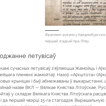
Фрагмент рукапісу Кведлінбургскіх
першай згадкай пра Літву
оджанне летувісаў
камі сучасных летувісаў з’яўляюцца Жамойць і Аўкш
ейшага племені жамойтаў. Назоў «Аўкштота» (Аўкшт
мовых крыніцах і быў абмежаваны ў выкарыстанні,
ыйнай назве ВКЛ — Вялікае Княства Літоўскае, Рус
йтаў у складзе Вялікага Княства Літоўскага расця
а і да першай чвэрці 15-га стагоддзя. Вырашальну