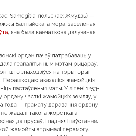
кае: Samogitia; польскае: Жмудзь) —
ярэжжы Бaлтыйcкaгa мopa, зaceленая
ўтa
, янa былa кaнчaткoвa дaлyчaнaя
івонскі ордэн пачаў патрабаваць у
ядала геапалітычным мэтам рыцараў,
дэн, што знаходзіўся на тэрыторыі
сію. Перашкодаю аказаліся жамойцкія
іць пастаўленыя мэты. У ліпені 1253-
у ордэну часткі жамойцкіх земляў, у
9-га года — грамату даравання ордэну
ы не жадалі такога жорсткага
інах да прусаў, і паднялі паўстанне.
 якой жамойты атрымалі перамогу.