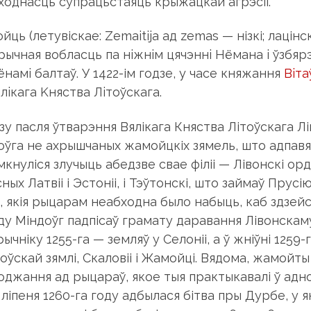
ходнасць супрацьстаяць крыжацкай агрэсіі.
ць (летувіскае: Zemaitija ад zemas — нізкі; лацінс
apычная вобласць пa нiжнiм цячэннi Hёмaнa i ўзб
нaмi бaлтaў. У 1422-ім гoдзe, y чace княжaння
Вiтa
лiкaгa Kняcтвa Лiтoўcкaгa.
зу пасля ўтварэння Вялікага Княства Літоўскага Л
оўга не ахрышчаных жамойцкіх зямель, што адпав
імкнуліся злучыць абедзве свае філіі — Лівонскі ор
ных Латвіі і Эстоніі, і Тэўтонскі, што займаў Пру
, якія рыцарам неабходна было набыць, каб здзейсн
оду Міндоўг падпісаў грамату даравання Лівонскам
ычніку 1255-га — земляў у Селоніі, а ў жніўні 125
оўскай зямлі, Скаловіі і Жамойці. Вядома, жамойт
джання ад рыцараў, якое тыя практыкавалі ў аднос
а ліпеня 1260-га году адбылася бітва пры Дурбе, у