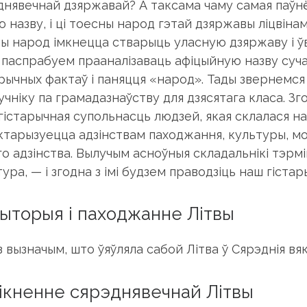
днявечнай дзяржавай? А таксама чаму самая паўнё
ю назву, і ці тоесны народ гэтай дзяржавы ліцвіна
ы народ імкнецца стварыць уласную дзяржаву і ўва
 паспрабуем прааналізаваць афіцыйную назву суч
рычных фактаў і паняцця «народ». Тады звернемся 
чніку па грамадазнаўству для дзясятага класа. Згод
 гістарычная супольнасць людзей, якая склалася н
ктарызуецца адзінствам паходжання, культуры, м
го адзінства. Вылучым асноўныя складальнікі тэрм
ура, — і згодна з імі будзем праводзіць наш гістар
ыторыя і паходжанне Літвы
 вызначым, што ўяўляла сабой Літва ў Сярэднія вяк
ікненне сярэднявечнай Літвы