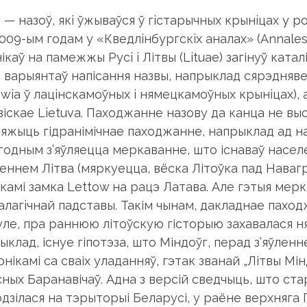
a — назоў, якi ўжывaўcя ў гicтapычныx кpынiцax y 
009-ым годам y «Квeдлiнбypгcкix aнaлaх» (Annales 
ікаў нa пaмeжжы Pyci i Літвы (Lituae) загінуў ката
варыянтаў напісання назвы, напрыклад сярэднявечны
owia ў лaцiнскaмоўных i нямeцкaмoўныx кpынiцax), 
віскае Lietuva. Паходжанне назову да канца не выс
 ляжыць гідранімічнае паходжанне, напрыклад ад н
годным з’яўляецца меркаванне, што існаваў населе
еннем Літва (мяркуецца, вёска Літоўка пад Навагру
камі замка Lettow на рацэ Латава. Aлe гэтыя мep
aлaгiчнaй пaдcтaвы. Такім чынам, дакладнае паход
уле, пра раннюю літоўскую гісторыю захавалася н
клад, існуе гіпотэза, што Міндоўг, перад з’яўлен
нікамі са сваіх уладанняў, гэтак званай „Літвы Мін
сных Баранавічаў. Адна з версій сведчыць, што ста
одзілася на тэрыторыі Беларусі, у раёне верхняга