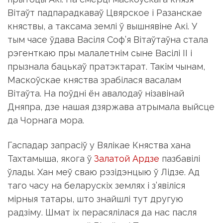
Вітаўт падпарадкаваў Цвярское і Разанскае
княствы, а таксама землі ў вышнявіне Акі. У
тым часе ўдава Васіля Соф’я Вітаўтаўна стала
рэгенткаю пры малалетнім сыне Васілі II і
прызнала бацькаў пратэктарат. Такім чынам,
Маскоўскае княства зрабілася васалам
Вітаўта. На поўдні ён авалодаў нізавінай
Дняпра, дзе нашая дзяржава атрымала выйсце
да Чорнага мора.
Гаспадар запрасіў у Вялікае Княства хана
Тахтамыша, якога ў
Залатой Ардзе
пазбавілі
ўлады. Хан меў сваю рэзідэнцыю ў Лідзе. Ад
таго часу на беларускіх землях і з’явіліся
мірныя татары, што знайшлі тут другую
радзіму. Шмат іх перасялілася да нас пасля