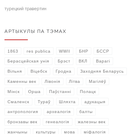
турецкий травертин
АРТЫКУЛЫ ПА ТЭМАХ
1863
res publica
WWII
БНР
БССР
Берасцейская унія
Брэст
ВКЛ
Варагі
Вільня
Віцебск
Гродна
Заходняя Беларусь
Каменны век
Лівонія
Літва
Магілёў
Мінск
Орша
Паўстанні
Полацк
Смаленск
Тураў
Шляхта
адукацыя
антропология
археалогія
балты
бронзавы век
генеалогія
жалезны век
жанчыны
культуры
мова
міфалогія