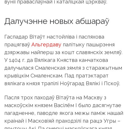
вуніі праваслаўнай і каталіцкай цэркваў.
Далучэнне новых абшараў
Гаспадар Вітаўт настойліва і паспяхова
працягваў
Альгердаву
палітыку пашырэння
дзяржавы найперш за кошт славянскіх земляў.
У 1404 г. да Вялікага Княства канчаткова
далучылася Смаленская зямля з старажытным
крывіцкім Смаленскам. Пад пратэктарат
вялікага князя трапілі Ноўгарад Вялікі і Пскоў.
Пасля трох паходаў Вітаўта на Маскву з
маскоўскім князем Васілём I было дасягнутае
пагадненне, паводле якога межы паміж нашай
краінай і Масковіяй праходзілі па рацэ Угры –
прытоцы Акі. Па смерці маскоўскага князя