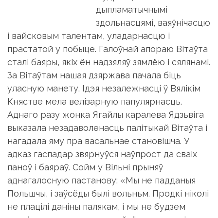
дыпламатычнымі
здольнасцямі, ваяўнічасцю
і вайсковым талентам, уладарнасцю і
прастатой у побыце. Галоўнай апораю Вітаўта
сталі баяры, якіх ён надзяляў зямлёю і сялянамі.
За Вітаўтам нашая дзяржава пачала біць
уласную манету. Ідэя незалежнасці ў Вялікім
Княстве мела велізарную папулярнасць.
Аднаго разу жонка Ягайлы каралева Ядзьвіга
выказала незадаволенасць палітыкай Вітаўта і
нагадала яму пра васальнае становішча. У
адказ гаспадар звярнуўся наўпрост да сваіх
паноў і баяраў. Сойм у Вільні прыняў
аднагалосную пастанову: «Мы не падданыя
Польшчы, і заўсёды былі вольньм. Продкі ніколі
не плацілі даніны палякам, і мы не будзем