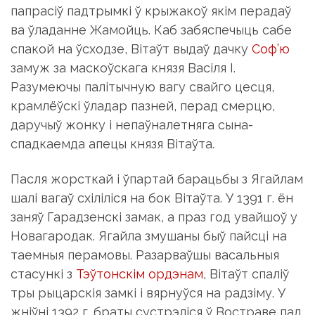
папрасіў падтрымкі ў крыжакоў якім перадаў
ва ўладанне Жамойць. Каб забяспечыць сабе
спакой на ўсходзе, Вітаўт выдаў дачку
Соф’ю
замуж за маскоўскага князя Васіля I.
Разумеючы палітычную вагу свайго цесця,
крамлёўскі ўладар пазней, перад смерцю,
даручыў жонку і непаўналетняга сына-
спадкаемда апецы князя Вітаўта.
Пасля жорсткай і ўпартай барацьбы з Ягайлам
шалі вагаў схіліліся на бок Вітаўта. У 1391 г. ён
заняў Гарадзенскі замак, а праз год увайшоў у
Новагародак. Ягайла змушаны быў пайсці на
таемныя перамовы. Разарваўшы васальныя
стасункі з
Тэўтонскім ордэнам
, Вітаўт спаліў
тры рыцарскія замкі і вярнуўся на радзіму. У
жніўні 1392 г. браты сустрэліся ў Востраве пад