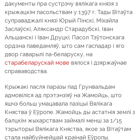
дакументы пра сустрэчу вялікага князя з
крыжацкім пасольствам у 1397 г. Тады Вітаўта
суправаджалі князі Юрый Пінскі, Міхайла
Заслаўскі, Аляксандр Старадубскі, Іван
Альшанскі і Іван Друцкі. Пасол Тэўтонскага
ордэна паведамляў, што сам гаспадар і яго
двор гаварылі па-беларуску, на
старабеларускай мове
вялося і дзяржаўнае
справаводства.
Крыжакі пасля паразы пад Грунвальдам
адмовіліся ад прэтэнзіяў на Жамойць, што
яшчэ больш умацавала пазіцыі Вялікага
Княства ў Еўропе. Жамойць ды астатнія землі з
балцкім жыхарствам займалі менш за 1/15
тэрыторыі Вялікага Княства, якое за Вітаўтам
стала найбуйнейшай краінай Еўропы.