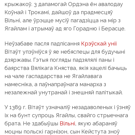
крыжакоў. 3 дапамогай Ордэна ён авалодау
Коўнай і Трокамі, дайшоў да прадмесцяў
Вільні, але ўрэшце мусіў пагадзіцца на мір з
Ягайлам і атрымаў ад яго Горадню і Берасце.
Неўзабаве пасля падпісання
Крэўскай уніі
Вітаўт упэўніўся ў яе небяспецы для будучыні
дзяржавы. Гэтыя погляды падзялялі паны і
баярства Вялікага Княства, якія хацелі бачыць
на чале гаспадарства не Ягайлавага
намесніка, а паўнапраўнага манарха з
незалежнай унутранай і знешняй палітыкай.
У 1389 г. Вітаўт узначаліў незадаволеных і ўзняў
іх на бунт супроць Ягайлы, свайго стрыечнага
брата. Не здабыўшы
Вільні
, якую абараняў
моцны польскі гарнізон, сын Кейстута зноў