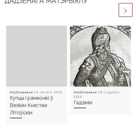
ДАДЗЕНАГА МАТЭРЫЯЛУ
Апублікавана
14 лютага 2018
Апублікавана
29 студзеня
Купцы і рамеснікі ў
2018
Гедзімін
Вялікім Княстве
Літоўскім