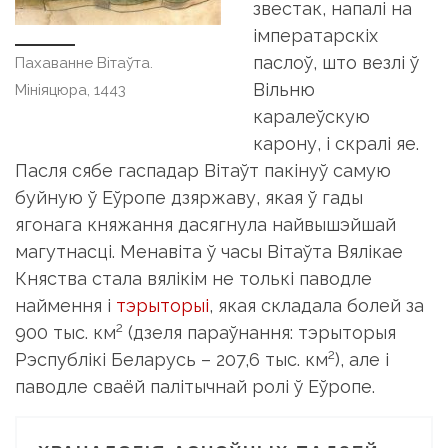
звестак, напалі на
імператарскіх
паслоў, што везлі ў
Пахаванне Вітаўта.
Вільню
Мініяцюра, 1443
каралеўскую
карону, і скралі яе.
Пасля сябе гаспадар Вітаўт пакінуў самую
буйную ў Еўропе дзяржаву, якая ў гады
ягонага княжання дасягнула найвышэйшай
магутнасці. Менавіта ў часы Вітаўта Вялікае
Княства стала вялікім не толькі паводле
наймення і
тэрыторыі
, якая складала болей за
2
900 тыс. км
(дзеля параўнання: тэрыторыя
2
Рэспублікі Беларусь – 207,6 тыс. км
), але і
паводле сваёй палітычнай ролі ў Еўропе.