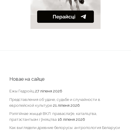
Новае на сайце
Ежы Гедройц
27 ліпеня 2026
Представления об удаче, судьбе и случайности в
европейской культуре
21 ліпеня 2026
Рэлігійнае жыццё ВКЛ: праваслаўе, каталіцтва,
пратэстантызм і ўніяцтва
16 ліпеня 2026
Как выглядели древние белорусы: антропология Беларуси