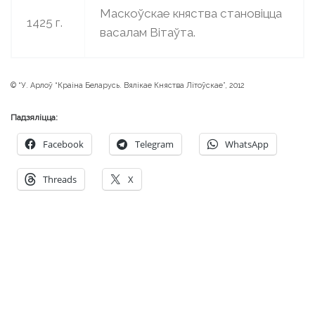
Маскоўскае княства становіцца
1425 г.
васалам Вітаўта.
© “У. Арлоў “Краіна Беларусь. Вялікае Княства Літоўскае”, 2012
Падзяліцца:
Facebook
Telegram
WhatsApp
Threads
X