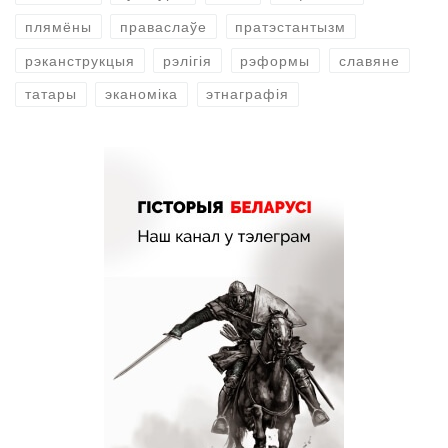
плямёны
праваслаўе
пратэстантызм
рэканструкцыя
рэлігія
рэформы
славяне
татары
эканоміка
этнаграфія