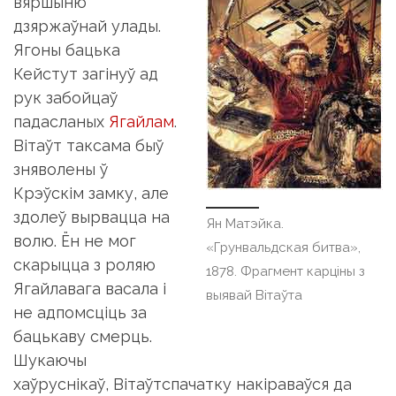
вяршыню
дзяржаўнай улады.
Ягоны бацька
Кейстут загінуў ад
рук забойцаў
падасланых
Ягайлам
.
Вітаўт таксама быў
зняволены ў
Крэўскім замку, але
здолеў вырвацца на
Ян Матэйка.
волю. Ён не мог
«Грунвальдская битва»,
скарыцца з роляю
1878. Фрагмент карціны з
Ягайлавага васала і
выявай Вітаўта
не адпомсціць за
бацькаву смерць.
Шукаючы
хаўруснікаў, Вітаўтспачатку накіраваўся да