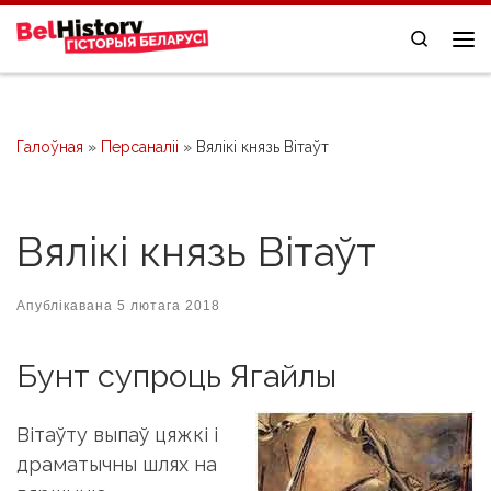
Skip to content
Search
Me
Галоўная
»
Персаналіі
»
Вялікі князь Вітаўт
Вялікі князь Вітаўт
Апублікавана
5 лютага 2018
Бунт супроць Ягайлы
Вітаўту выпаў цяжкі і
драматычны шлях на