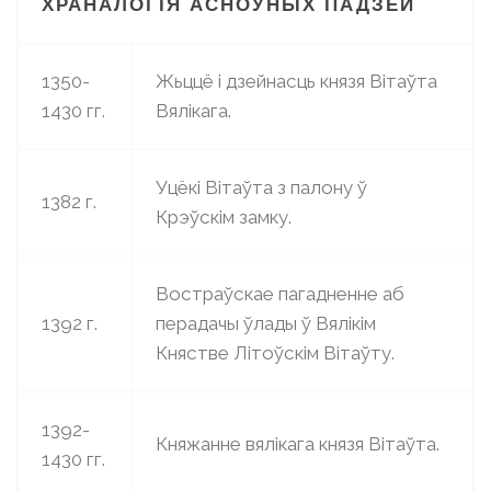
ХРАНАЛОГІЯ АСНОЎНЫХ ПАДЗЕЙ
1350-
Жьццё і дзейнасць князя Вітаўта
1430 гг.
Вялікага.
Уцёкі Вітаўта з палону ў
1382 г.
Крэўскім замку.
Востраўскае пагадненне аб
1392 г.
перадачы ўлады ў Вялікім
Княстве Літоўскім Вітаўту.
1392-
Княжанне вялікага князя Вітаўта.
1430 гг.