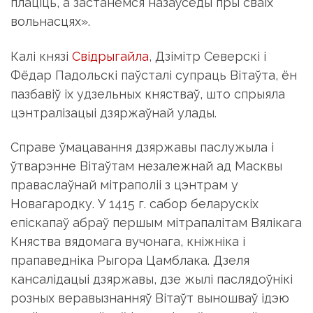
плаціць, а застанемся назаўсёды пры сваіх
вольнасцях».
Калі князі
Свідрыгайла
, Дзімітр Северскі і
Фёдар Падольскі паўсталі супраць Вітаўта, ён
пазбавіў іх удзельных княстваў, што спрыяла
цэнтралізацыі дзяржаўнай улады.
Справе ўмацавання дзяржавы паслужыла і
ўтварэнне Вітаўтам незалежнай ад Масквы
праваслаўнай мітраполіі з цэнтрам у
Новагародку. У 1415 г. сабор беларускіх
епіскапаў абраў першым мітрапалітам Вялікага
Княства вядомага вучонага, кніжніка і
прапаведніка Рыгора Цамблака. Дзеля
кансалідацыі дзяржавы, дзе жылі паслядоўнікі
розных веравызнанняў Вітаўт выношваў ідэю