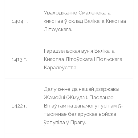
Уваходжанне Смаленекага
1404 г.
княства ў склад Вялікага Княства
Літоўскага.
Гарадзельская вунія Вялікага
1413 г.
Княства Літоўскага і Польскага
Каралеўства.
Далучэнне да нашай дзяржавы
Жамойці (Жмудзі). Пасланае
1422 г.
Вітаўтам на дапамогу гусітам 5-
тысячнае беларускае войска
ўступіла ў Прагу.