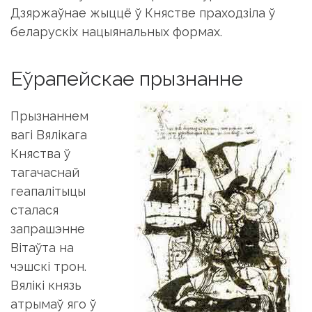
Дзяржаўнае жыццё ў Княстве праходзіла ў
беларускіх нацыянальных формах.
Еўрапейскае прызнанне
Прызнаннем
вагі Вялікага
Княства ў
тагачаснай
геапалітыцы
сталася
запрашэнне
Вітаўта на
чэшскі трон.
Вялікі князь
атрымаў яго ў