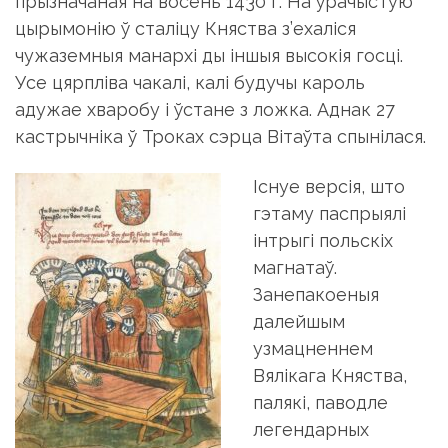
прызначаная на восень 1430 г. На ўрачыстую
цырымонію ў сталіцу Княства з’ехаліся
чужаземныя манархі ды іншыя высокія госці.
Усе цярпліва чакалі, калі будучы кароль
адужае хваробу і ўстане з ложка. Аднак 27
кастрычніка ў Троках сэрца Вітаўта спынілася.
Існуе версія, што
гэтаму паспрыялі
інтрыгі польскіх
магнатаў.
Занепакоеныя
далейшым
узмацненнем
Вялікага Княства,
палякі, паводле
легендарных