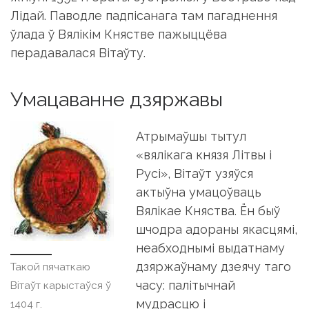
Лідай. Паводле падпісанага там пагаднення
ўлада ў Вялікім Княстве пажыццёва
перадавалася Вітаўту.
Умацаванне дзяржавы
Атрымаўшы тытул
«вялікага князя Літвы і
Русі», Вітаўт узяўся
актыўна умацоўваць
Вялікае Княства. Ён быў
шчодра адораны якасцямі,
неабходнымі выдатнаму
дзяржаўнаму дзеячу таго
Такой пячаткаю
часу: палітычнай
Вітаўт карыстаўся ў
мудрасцю і
1404 г.