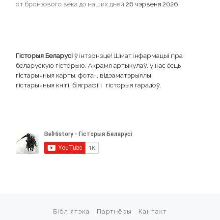
от бронзового века до наших дней
26 чэрвеня 2026
Гісторыя Беларусі
ў інтэрнэце! Шмат інфармацыі пра
беларускую гісторыю. Акрамя артыкулаў, у нас ёсць
гістарычныя карты, фота-, відэаматэрыялы,
гістарычныя кнігі, біяграфіі і гісторыя гарадоў.
Бібліятэка
Партнёры
Кантакт