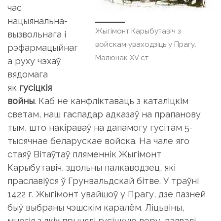
час
нацыянальна-
Жыгімонт Карыбутавіч з
вызвольнага і
войскам уваходзіць у Прагу.
рэфармацыйнаг
Малюнак XV ст.
а руху чэхаў
вядомага
як
гусіцкія
войны
. Каб не канфліктаваць з каталіцкім
светам, наш гаспадар адказаў на прапанову
тым, што накіраваў на дапамогу гусітам 5-
тысячнае беларускае войска. На чале яго
стаяў Вітаўтаў пляменнік Жыгімонт
Карыбутавіч, здольны палкаводзец, які
праславіўся ў Грунвальдскай бітве. У траўні
1422 г. Жыгімонт увайшоў у Прагу, дзе пазней
быў выбраны чэшскім каралём. Ліцьвіны,
многія з якіх прынялі гусіцкую веру, ваявалі