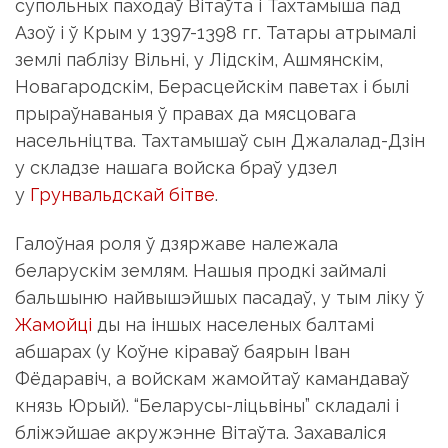
супольных паходаў Вітаўта і Тахтамыша пад
Азоў і ў Крым у 1397-1398 гг. Татары атрымалі
землі паблізу Вільні, у Лідскім, Ашмянскім,
Новагародскім, Берасцейскім паветах і былі
прыраўнаваныя ў правах да мясцовага
насельніцтва. Тахтамышаў сын Джалалад-Дзін
у складзе нашага войска браў удзел
у
Грунвальдскай бітве
.
Галоўная роля ў дзяржаве належала
беларускім землям. Нашыя продкі займалі
бальшыню найвышэйшых пасадаў, у тым ліку ў
Жамойці
ды на іншых населеных балтамі
абшарах (у Коўне кіраваў баярын Іван
Фёдаравіч, а войскам жамойтаў камандаваў
князь Юрый). “Беларусы-ліцьвіны” складалі і
бліжэйшае акружэнне Вітаўта. Захаваліся