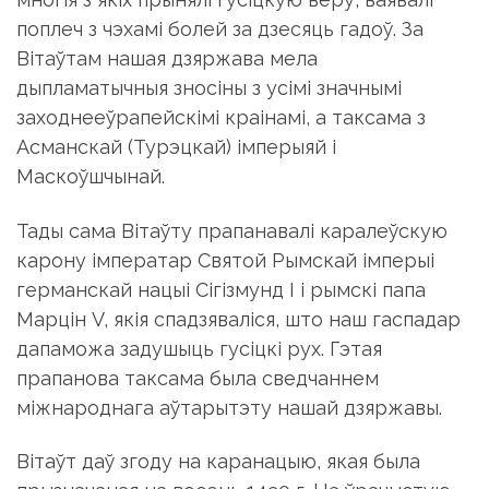
поплеч з чэхамі болей за дзесяць гадоў. За
Вітаўтам нашая дзяржава мела
дыпламатычныя зносіны з усімі значнымі
заходнееўрапейскімі краінамі, а таксама з
Асманскай (Турэцкай) імперыяй і
Маскоўшчынай.
Тады сама Вітаўту прапанавалі каралеўскую
карону імператар Святой Рымскай імперыі
германскай нацыі Сігізмунд I і рымскі папа
Марцін V, якія спадзяваліся, што наш гаспадар
дапаможа задушыць гусіцкі рух. Гэтая
прапанова таксама была сведчаннем
міжнароднага аўтарытэту нашай дзяржавы.
Вітаўт даў згоду на каранацыю, якая была